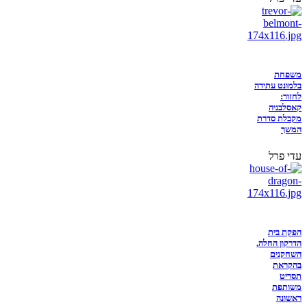
משפחת
בלמונט עתידה
לחזור:
קאסלבניה
מקבלת סדרת
המשך
עדי פרל
הפקת בית
הדרקון החלה,
השחקנים
בהקראת
תסריט
משותפת
ראשונה