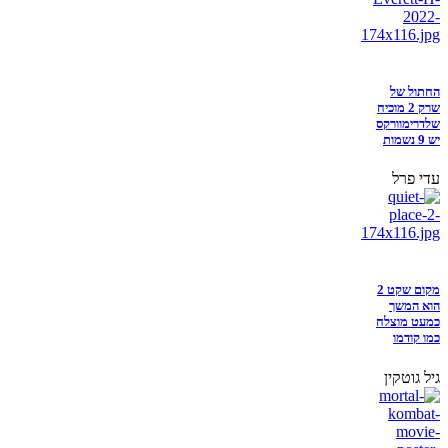
החתול של
שרק 2 מוכיח
שלדרימוורקס
יש 9 נשמות
עדי פרל
מקום שקט 2
הוא המשך
כמעט מוצלח
כמו קודמו
גיל גוטקין