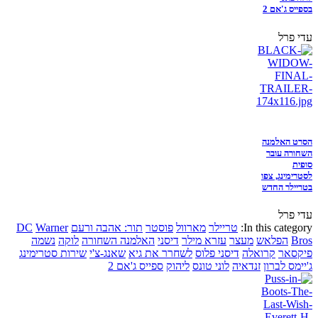
בספייס ג'אם 2
עדי פרל
הסרט האלמנה
השחורה עובר
סופית
לסטרימינג, צפו
בטריילר החדש
עדי פרל
In this category:
טריילר
מארוול
פוסטר
תור: אהבה ורעם
Warner
DC
Bros
הפלאש
מעצר
עזרא מילר
דיסני
האלמנה השחורה
לוקה
נשמה
פיקסאר
קרואלה
דיסני פלוס
לשחרר את גיא
שאנג-צ'י
שירות סטרימינג
ג'יימס לברון
זנדאיה
לוני טונס
ליהוק
ספייס ג'אם 2