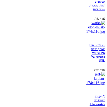
אסקפיזם
וניהול משברים
– טור דעה
עדי פרל
לא נגענו: אילון
מאסק מגלם
את Wario
במערכון של
SNL
עדי פרל
ג'ף קפלן,
הפנים של
Overwatch,