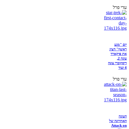
עדי פרל
יום "מגע
ראשון" הציג
את פיקארד
עונה 2,
דיסקוברי עונה
4 ועוד
עדי פרל
העונה
האחרונה של
Attack on