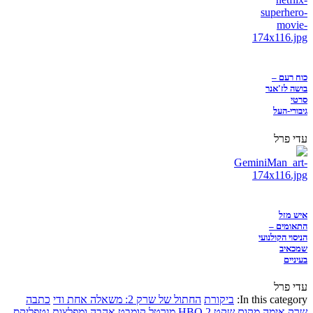
כוח רעם –
בושה לז'אנר
סרטי
גיבורי-העל
עדי פרל
איש מזל
התאומים –
הניסוי הקולנועי
שמכאיב
בעיניים
עדי פרל
In this category:
ביקורת
החתול של שרק 2: משאלה אחת ודי
כתבה
שרק
אימה
מקום שקט 2
HBO
מורטל קומבט
אהבה ומפלצות
נטפליקס