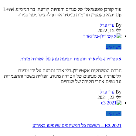
עוד קורבן פוטנציאלי של סגרים והנחיות קורונה: בר הגיימינג Level
Up יוצא בקמפיין תרומות בניסיון אחרון להצילו מפני סגירה
By
עדי פרל
יולי 15, 2022
משחקים
אקטיוויז'ן-בליזארד חוטפת תביעת ענק על הטרדה מינית
חברת המשחקים אקטיוויז'ן-בליזארד נתבעת על ידי מדינת
קליפורניה על סעיפים של הטרדה מינית, הפלייה בשכר והתעמרות
נגד נשים אחרי חקירה של שנתיים
By
עדי פרל
יולי 23, 2021
משחקים
E3 2021 – רשימת כל המשחקים שיופיעו באירוע