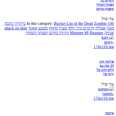
קומיקס של
הפנתר השחור
מופצות בחינם
עדי פרל
Zombie 100
Bucket List of the Dead
In this category:
ביקורת
כתבה
מנגה
אנגליה
הרברט גורג' וולס
טעות
מחווה
מטבע
פאונד
attack on titan
אנימה
Beastars
Monster #8
הורדה בחינם
הפנתר השחור
פוקימון חוגג
25 שנה עם
קליפ חדש של
קייטי פרי
עדי פרל
ארבעה