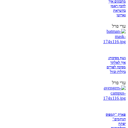
מתכונים איך
להכין ראמן
בהשראת
נארוטו
עדי פרל
נשף מסיכות:
איך לאלתר
מסיכה לפורים
בקלות ובזול
עדי פרל
פארק "קמפוס
הנוקמים"
יפתח