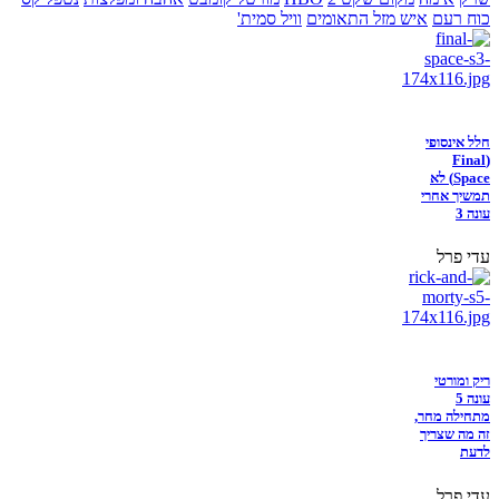
כוח רעם
איש מזל התאומים
וויל סמית'
חלל אינסופי
(Final
Space) לא
תמשיך אחרי
עונה 3
עדי פרל
ריק ומורטי
עונה 5
מתחילה מחר,
זה מה שצריך
לדעת
עדי פרל