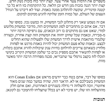
משפרים את הדמות צעד אחרי צעד. קצת יותר כוח בזכות נשק חדש,
קצת יותר הגנה בזכות מגן חדש וכן הלאה. כל התקדמות כזו היא כל כך
קטנה ומינורית, שקשה להתלהב ממנה באמת. ועוד לא דיברנו על הגודל
העצום של העולם, ועל כמות הזמן שלוקח להגיע ממקום למקום.
אם זה נשמע שאני רק מתלונן לגבי המשחק, זה כמעט נכון. בסופו של
דבר, אם אתם כן מתחברים לסוג המשחקים הזה, מדובר במשחק מלוטש
למדי, שאט אט גם מתוקנים בו רוב הבאגים, עם גרפיקה הרבה יותר
מ-סבירה, ובאמת שכל שחקן יחווה את המשחק הזה קצת אחרת, ובצורה
שלגמרי מותאמת אישית לדרך המשחק שלו ולפעולות שהוא החליט
לבצע. ובאמת שלא פעם המשחק יכול להיות באמת מרגש או לפחות
מלחיץ כשאתם צריכים להילחם בחיות ענק שיכולות להרוג אתכם בקלות,
או לפחות להשאיר אתכם מספיק נכים כך שלזמן המשחק הקרוב בקושי
תוכלו לזוז בקצב נורמלי עד שתבריאו, סכנה מפחידה הרבה יותר מאשר
מוות.
בסופו של דבר, אתם בטח כבר יודעים מראש אם Conan Exiles הוא
המשחק בשבילכם או לא. הז'אנר הזה, שהיה במשך כמה שנים מאוד
איזוטרי, זוכה להצלחה די גדולה בשנתיים האחרונות, ואם אתם חלק
מההצלחה הזו שלו, יש סיכוי לא רע בכלל שתצליחו להתמכר גם לקונאן.
תגובות