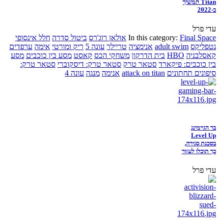
Titan תמשיך
ב-2022
עדי פרל
Final Space
In this category:
אולאן רוג'רס
ביטול סדרה
חלל אינסופי
נטפליקס
adult swim
אנימציה
טריילר
עונה 5
ריק ומורטי
אימה
ערפדים
קאסלבניה
HBO
בית הדרקון
משחקי הכס
קאסט
מסע בין כוכבים
מסע
בין כוכבים: פיקארד
סטאר טרק
סטאר טרק: דיסקוברי
סטאר טרק:
סיפונים תחתונים
attack on titan
אנימה
מנגה
עונה 4
בר הגיימינג
Level Up
בסכנת סגירה,
כך תוכלו לעזור
עדי פרל