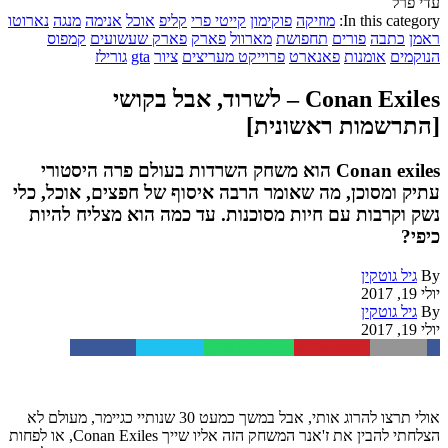
עדי פרל
In this category:
מוזיקה
פוקימון
קייטי פרי
קליפ
אוכל
אנימה
מנגה
נארוטו
ראמן
כתבה
פורים
תחפושת
מארוול
פארק
פארק שעשועים
קמפוס
הנוקמים
אומנות
פאנארט
פרוייקט מעריצים
ציור
gta
גורילז
Conan Exiles – לשרוד, אבל בקושי
[התרשמות ראשונית]
Conan exiles הוא משחק השרדות בעולם פרה היסטורי
עתיק ומסוכן, מה שאומר הרבה איסוף של חפצים, אוכל, כלי
נשק וקרבות עם חיות מסוכנות. עד כמה הוא מצליח להיות
כיפי?
By
גיל גוטקין
יולי 19, 2017
By
גיל גוטקין
יולי 19, 2017
Facebook
Twitter
WhatsApp
Pinterest
Email
אולי תרצו להרוג אותי, אבל במשך כמעט 30 שנותיי כגיימר, מעולם לא
הצלחתי להבין את ז'אנר המשחק הזה אליו שייך Conan Exiles, או לפחות