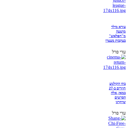
עזרא מילר
מושעה
מ"הפלאש"
בעקבות מעצרו
עדי פרל
בתי הקולנוע
חוזרים ב-27
במאי, אלה
הסרטים
שיוקרנו
עדי פרל