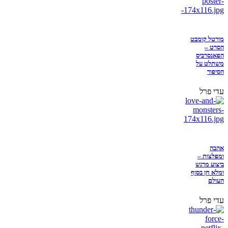
מורטל קומבט
הסרט –
הפאנסרביס
משתלט על
הסיפור
עדי פרל
אהבה
ומפלצות –
ביצוע מרגש
ומלא חן בסוף
העולם
עדי פרל