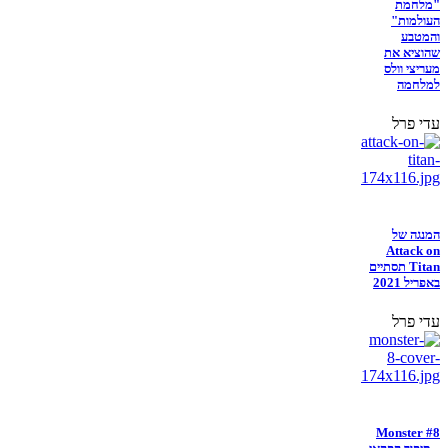
"מלחמת
העולמות"
והמטבע
שהוציא את
מעריצי וולס
למלחמה
עדי פרל
המנגה של
Attack on
Titan תסתיים
באפריל 2021
עדי פרל
Monster #8