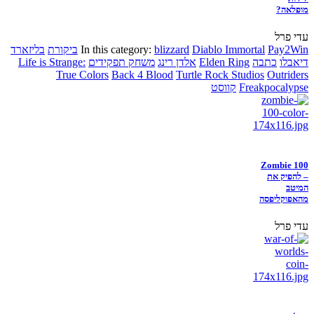
מופלאה?
עדי פרל
Pay2Win
Diablo Immortal
blizzard
In this category:
ביקורת
בליזארד
דיאבלו
כתבה
Elden Ring
אלדן רינג
משחק תפקידים
Life is Strange:
True Colors
Back 4 Blood
Turtle Rock Studios
Outriders
Freakpocalypse
קווסט
Zombie 100
– להפיק את
המיטב
מהאפוקליפסה
עדי פרל