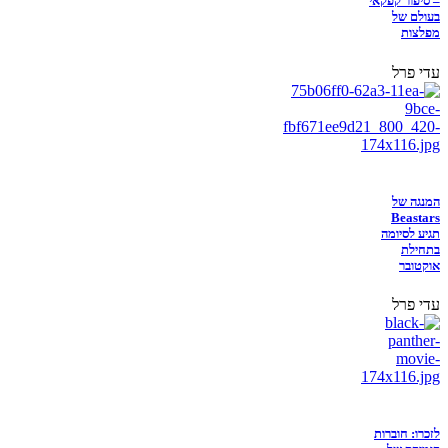
– סיפור קפקאי
בעולם של
מפלצות
עדי פרל
המנגה של
Beastars
תגיע לסיומה
בתחילת
אוקטובר
עדי פרל
לזכרו: חוברות