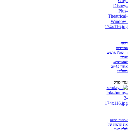
דיסני+
במדיניות
חדשה? סרטים
יעברו
לסטרימינג
אחרי 45 יום
בקולנוע
עדי פרל
זנדאיה תדבב
את הדמות של
לולה באני