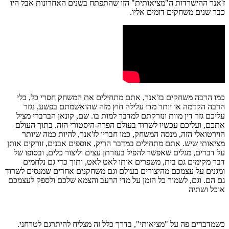
ז'אנר ההישרדות ה"מציאותית" הזו שהתפתח בשנים האחרונות אבל היו
כבר שנים משחקים דומים אליו.
כמו הרבה משחקים בז'אנר, אתם מתחילים את המשחק חסרי כל, בלי
הרבה הקדמה או יותר מדי עלילה חוץ מזה שהואשמתם בפשע, נגזר
עליכם גזר דין מוות ונזרקתם למדבר למות בו. שם, קונאן הברברי מציל
אתכם, ועליכם עכשיו לשרוד בעולם הפרה-היסטורי הזה. בתוך העולם
הוירטואלי הזה, מנסה המשחק, כמו חבריו לז'אנר, להיות כמה שיותר
מציאותי שיש. אתם מתחילים במדבר הריק, אוספים אבנים, זורקים אותן
על דברים, מגלים שאפשר להפיל בעזרתן עצים וליצור כלים, ובסופו של
דבר מקימים גם בית, משפרים אותו לאט לאט, ותוך כדי גם נלחמים
ומגנים על עצמכם מהיצורים בעולם וגם משחקנים אחרים שמנסים לשרוד
גם הם. וגם, לשמור כל הזמן על מדי הרעב והצמא שלכם ולספק לעצמכם
אוכל ושתיה
כשמדברים פה על "מציאותי", בדרך כלל זה מצליח להיתרגם לטרחני.