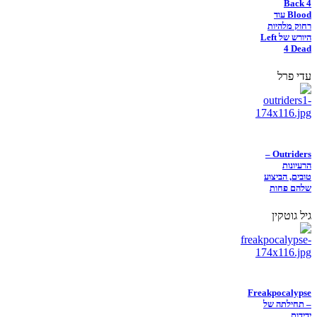
Back 4
Blood עוד
רחוק מלהיות
היורש של Left
4 Dead
עדי פרל
Outriders –
הרעיונות
טובים, הביצוע
שלהם פחות
גיל גוטקין
Freakpocalypse
– תחילתה של
ידידות