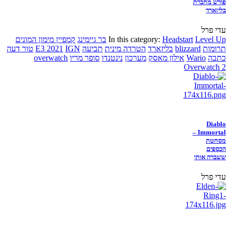
פורש מחברת
בליזארד
עדי פרל
Level Up
Headstart
In this category:
בר גיימינג
קמפיין מימון המונים
תרומות
blizzard
בליזארד
הטרדה מינית
תביעה
IGN
E3 2021
טור דעה
כתבה
Wario
אילון מאסק
מערכון
נינטנדו
סופר מריו
overwatch
Overwatch 2
Diablo
Immortal –
מסחטת
הכספים
ששברה אותי
עדי פרל