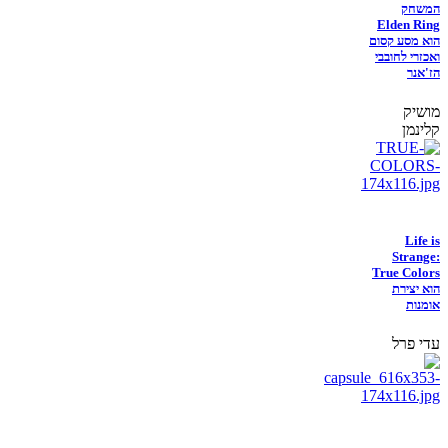
המשחק
Elden Ring
הוא מסע קסום
ואכזרי לחובבי
הז'אנר
מושיק
קלינמן
Life is
Strange:
True Colors
הוא יצירת
אומנות
עדי פרל