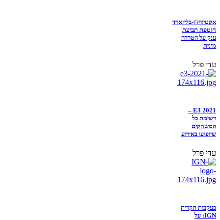
אקטיוויז'ן-בליזארד
חוטפת תביעת
ענק על הטרדה
מינית
עדי פרל
E3 2021 –
רשימת כל
המשחקים
שיופיעו באירוע
עדי פרל
בעקבות תקרית
IGN: על