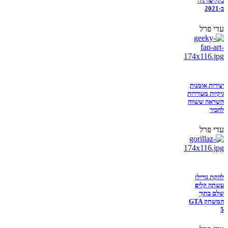
בקליפורניה
ב-2021
עדי פרל
יצירות אומנות
גיקיות מעוררות
השראה ששווה
להכיר
עדי פרל
להקת גורילז
עשתה קליפ
שלם בתוך
המשחק GTA
5