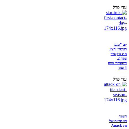
עדי פרל
יום "מגע
ראשון" הציג
את פיקארד
עונה 2,
דיסקוברי עונה
4 ועוד
עדי פרל
העונה
האחרונה של
Attack on