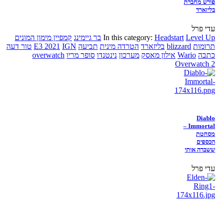
פורש מחברת
בליזארד
עדי פרל
Level Up
Headstart
In this category:
בר גיימינג
קמפיין מימון המונים
תרומות
blizzard
בליזארד
הטרדה מינית
תביעה
IGN
E3 2021
טור דעה
כתבה
Wario
אילון מאסק
מערכון
נינטנדו
סופר מריו
overwatch
Overwatch 2
Diablo
Immortal –
מסחטת
הכספים
ששברה אותי
עדי פרל