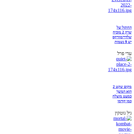
החתול של
שרק 2 מוכיח
שלדרימוורקס
יש 9 נשמות
עדי פרל
מקום שקט 2
הוא המשך
כמעט מוצלח
כמו קודמו
גיל גוטקין