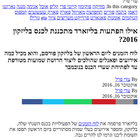
עדי פרל
In this category:
מוזיקה
פוקימון
קייטי פרי
קליפ
אוכל
אנימה
מנגה
נארוטו
ראמן
כתבה
פורים
תחפושת
מארוול
פארק
פארק שעשועים
קמפוס
הנוקמים
אומנות
פאנארט
פרוייקט מעריצים
ציור
gta
גורילז
אילו הפתעות בליזארד מתכננת לכנס בליזקון
2016?
לוח הזמנים ליום הראשון של בליזקון פורסם, והוא מכיל כמה
אירועים ופאנלים שהולכים ליצור חרושת שמועות מטורפת
עד לפתיחת שערי הכנס בנובמבר
By
עדי פרל
אוקטובר 16, 2016
By
עדי פרל
אוקטובר 16, 2016
Facebook
Twitter
WhatsApp
Pinterest
Email
בליזארד פרסמה את
לוח הזמנים
של הפעילויות בכנס השנתי שלה,
בליזקון, ומספר אירועים בעלי שמות מסתוריים ביום הראשון תפסו את
תשומת ליבנו וגרמו לנו להרים גבה.