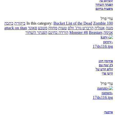
קומיקס של
הפנתר השחור
מופצות בחינם
עדי פרל
Zombie 100
Bucket List of the Dead
In this category:
ביקורת
כתבה
מנגה
אנגליה
הרברט גורג' וולס
טעות
מחווה
מטבע
פאונד
attack on titan
אנימה
Beastars
Monster #8
הורדה בחינם
הפנתר השחור
פוקימון חוגג
25 שנה עם
קליפ חדש של
קייטי פרי
עדי פרל
ארבעה