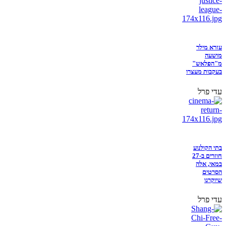
עזרא מילר
מושעה
מ"הפלאש"
בעקבות מעצרו
עדי פרל
בתי הקולנוע
חוזרים ב-27
במאי, אלה
הסרטים
שיוקרנו
עדי פרל