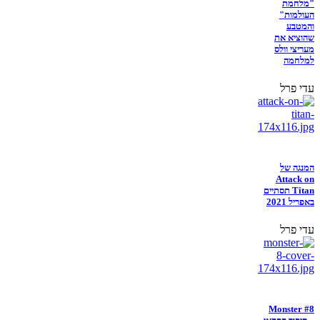
"מלחמת
העולמות"
והמטבע
שהוציא את
מעריצי וולס
למלחמה
עדי פרל
המנגה של
Attack on
Titan תסתיים
באפריל 2021
עדי פרל
Monster #8