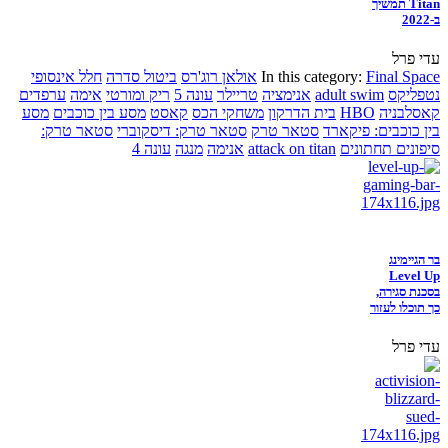
Titan תמשיך
ב-2022
עדי פרל
Final Space
In this category:
אולאן רוג'רס
ביטול סדרה
חלל אינסופי
נטפליקס
adult swim
אנימציה
טריילר
עונה 5
ריק ומורטי
אימה
ערפדים
קאסלבניה
HBO
בית הדרקון
משחקי הכס
קאסט
מסע בין כוכבים
מסע
בין כוכבים: פיקארד
סטאר טרק
סטאר טרק: דיסקוברי
סטאר טרק:
סיפונים תחתונים
attack on titan
אנימה
מנגה
עונה 4
בר הגיימינג
Level Up
בסכנת סגירה,
כך תוכלו לעזור
עדי פרל