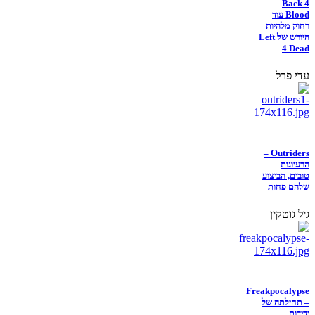
Back 4
Blood עוד
רחוק מלהיות
היורש של Left
4 Dead
עדי פרל
Outriders –
הרעיונות
טובים, הביצוע
שלהם פחות
גיל גוטקין
Freakpocalypse
– תחילתה של
ידידות