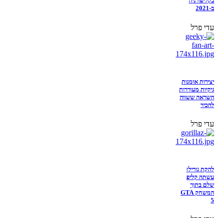
בקליפורניה
ב-2021
עדי פרל
יצירות אומנות
גיקיות מעוררות
השראה ששווה
להכיר
עדי פרל
להקת גורילז
עשתה קליפ
שלם בתוך
המשחק GTA
5