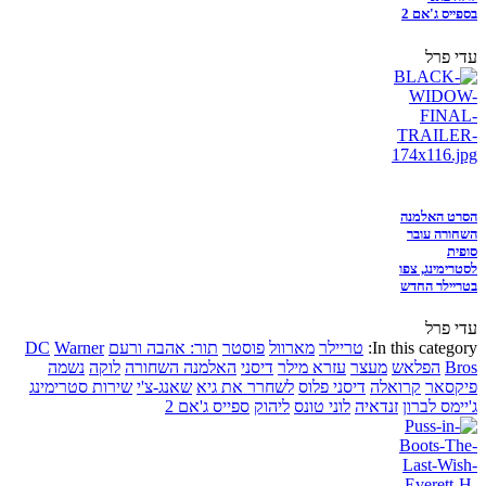
בספייס ג'אם 2
עדי פרל
הסרט האלמנה
השחורה עובר
סופית
לסטרימינג, צפו
בטריילר החדש
עדי פרל
In this category:
טריילר
מארוול
פוסטר
תור: אהבה ורעם
Warner
DC
Bros
הפלאש
מעצר
עזרא מילר
דיסני
האלמנה השחורה
לוקה
נשמה
פיקסאר
קרואלה
דיסני פלוס
לשחרר את גיא
שאנג-צ'י
שירות סטרימינג
ג'יימס לברון
זנדאיה
לוני טונס
ליהוק
ספייס ג'אם 2