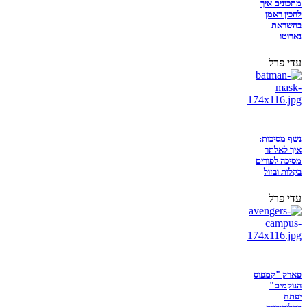
מתכונים איך
להכין ראמן
בהשראת
נארוטו
עדי פרל
נשף מסיכות:
איך לאלתר
מסיכה לפורים
בקלות ובזול
עדי פרל
פארק "קמפוס
הנוקמים"
יפתח