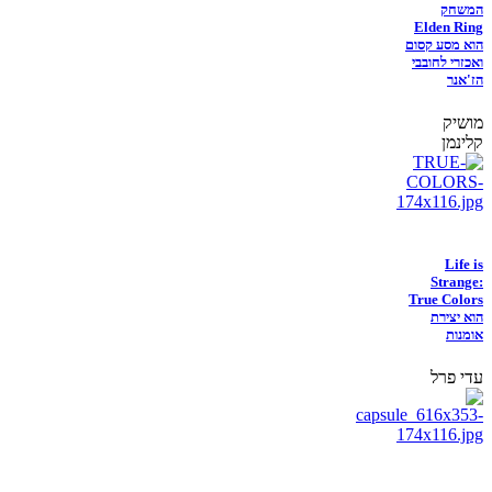
המשחק
Elden Ring
הוא מסע קסום
ואכזרי לחובבי
הז'אנר
מושיק
קלינמן
Life is
Strange:
True Colors
הוא יצירת
אומנות
עדי פרל