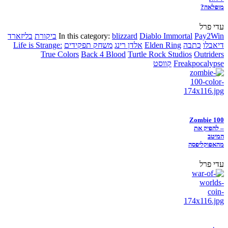
מופלאה?
עדי פרל
Pay2Win
Diablo Immortal
blizzard
In this category:
ביקורת
בליזארד
דיאבלו
כתבה
Elden Ring
אלדן רינג
משחק תפקידים
Life is Strange:
True Colors
Back 4 Blood
Turtle Rock Studios
Outriders
Freakpocalypse
קווסט
Zombie 100
– להפיק את
המיטב
מהאפוקליפסה
עדי פרל