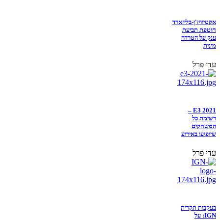
אקטיוויז'ן-בליזארד
חוטפת תביעת
ענק על הטרדה
מינית
עדי פרל
E3 2021 –
רשימת כל
המשחקים
שיופיעו באירוע
עדי פרל
בעקבות תקרית
IGN: על