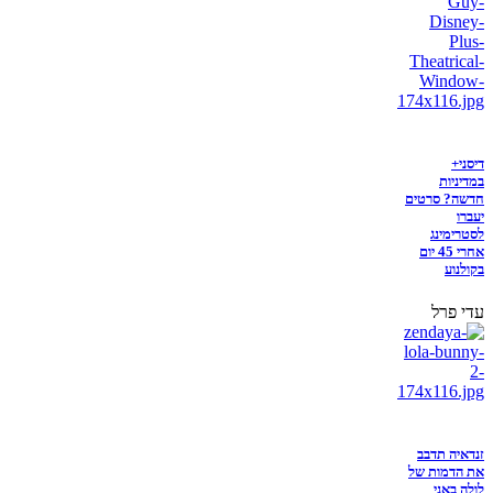
דיסני+
במדיניות
חדשה? סרטים
יעברו
לסטרימינג
אחרי 45 יום
בקולנוע
עדי פרל
זנדאיה תדבב
את הדמות של
לולה באני