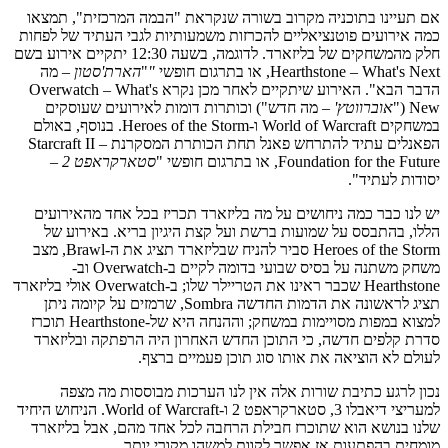
אם תעיינו בתוכניה מקרוב בשורה שנקראת "הבמה המרכזית", תמצאו
כמה אירועים פוטנציאליים להכרזות משמעותיות לגבי העתיד של לפחות
חלק מהמשחקים של בליזארד. לדוגמה, בשעה 12:30 יתקיים אירוע בשם
Hearthstone – What's Next, או בתרגום חופשי
"
"
הארת'סטון
– מה
הדבר הבא". האירוע שיתקיים לאחר מכן נקרא Overwatch – What's
New ("
אוברווטץ'
– מה חדש") וכותרות דומות לאירועים שעוסקים
במשחקים World of Warcraft ו-Heroes of the Storm. בנוסף, באולם
הפאנלים עתיד להתרחש פאנל תחת הכותרת המסקרנת Starcraft II –
Foundation for the Future, או בתרגום חופשי "
סטארקראפט 2
–
יסודות לעתיד".
יש לנו כבר כמה ניחושים על מה בליזארד תכריז בכל אחד מהאירועים
הללו, בהתבסס על שמועות ברשת ועל קצת היגיון בריא. באירוע של
Heroes of the Storm סביר להניח שבליזארד תציג את ה-Brawl, מצב
משחק משתנה על בסיס שבועי בדומה לקיים ב-Overwatch וב-
Hearthstone שכבר ראינו את הטריילר שלו; ב-Overwatch אולי בליזארד
תציג לראשונה את הדמות החדשה Sombra, שרמזים על קיומה ניתן
למצוא במפות מסויימות במשחק; וההנחה היא של-Hearthstone תוכרז
סדרת קלפים חדשה, כי התוכן החדש האחרון היה הרפתקה ובליזארד
לעולם לא הוציאה את אותו סוג תוכן פעמיים ברצף.
נכון לרגע כתיבת שורות אלה אין לנו הערכות מבוססות מה מצפה
למעריצי דיאבלו 3, סטארקראפט 2 ו-World of Warcraft. הניחוש היחיד
שלנו בנושא הוא שתוכרז חבילת הרחבה לכל אחד מהם, אבל בליזארד
מומחית בהפתעות אז אפשר לקוות למשהו מקורי יותר.