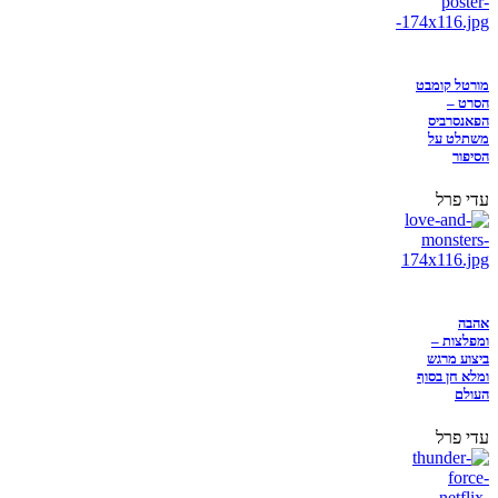
מורטל קומבט
הסרט –
הפאנסרביס
משתלט על
הסיפור
עדי פרל
אהבה
ומפלצות –
ביצוע מרגש
ומלא חן בסוף
העולם
עדי פרל