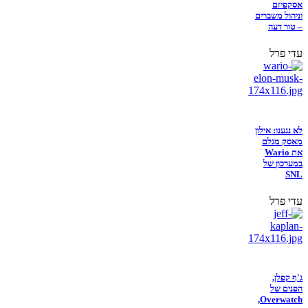
אסקפיזם
וניהול משברים
– טור דעה
עדי פרל
לא נגענו: אילון
מאסק מגלם
את Wario
במערכון של
SNL
עדי פרל
ג'ף קפלן,
הפנים של
Overwatch,