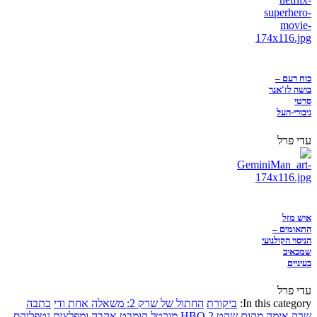
כוח רעם –
בושה לז'אנר
סרטי
גיבורי-העל
עדי פרל
איש מזל
התאומים –
הניסוי הקולנועי
שמכאיב
בעיניים
עדי פרל
In this category:
ביקורת
החתול של שרק 2: משאלה אחת ודי
כתבה
שרק
אימה
מקום שקט 2
HBO
מורטל קומבט
אהבה ומפלצות
נטפליקס