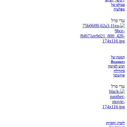
– סיפור קפקאי
בעולם של
מפלצות
עדי פרל
המנגה של
Beastars
תגיע לסיומה
בתחילת
אוקטובר
עדי פרל
לזכרו: חוברות