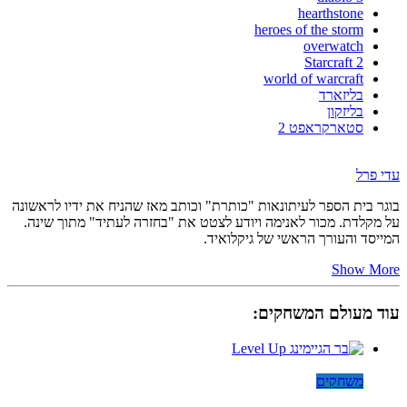
hearthstone
heroes of the storm
overwatch
Starcraft 2
world of warcraft
בליזארד
בליזקון
סטארקראפט 2
עדי פרל
בוגר בית הספר לעיתונאות "כותרת" וכותב מאז שהניח את ידיו לראשונה
על מקלדת. מכור לאנימה ויודע לצטט את "בחזרה לעתיד" מתוך שינה.
המייסד והעורך הראשי של גיקלואיד.
Show More
עוד מעולם המשחקים:
משחקים