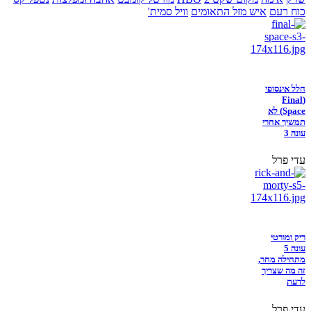
כוח רעם
איש מזל התאומים
וויל סמית'
חלל אינסופי
(Final
Space) לא
תמשיך אחרי
עונה 3
עדי פרל
ריק ומורטי
עונה 5
מתחילה מחר,
זה מה שצריך
לדעת
עדי פרל