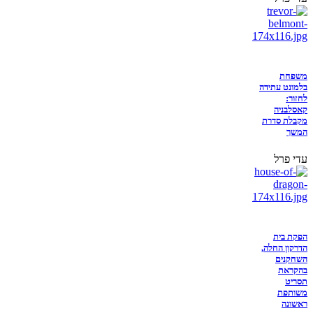
משפחת
בלמונט עתידה
לחזור:
קאסלבניה
מקבלת סדרת
המשך
עדי פרל
הפקת בית
הדרקון החלה,
השחקנים
בהקראת
תסריט
משותפת
ראשונה