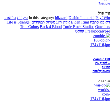
מופלאה?
עדי פרל
Pay2Win
Diablo Immortal
blizzard
In this category:
ביקורת
בליזארד
דיאבלו
כתבה
Elden Ring
אלדן רינג
משחק תפקידים
Life is Strange:
True Colors
Back 4 Blood
Turtle Rock Studios
Outriders
Freakpocalypse
קווסט
Zombie 100
– להפיק את
המיטב
מהאפוקליפסה
עדי פרל