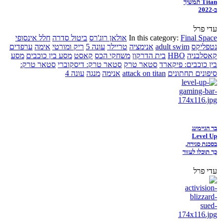
Titan תמשיך
ב-2022
עדי פרל
Final Space
In this category:
אולאן רוג'רס
ביטול סדרה
חלל אינסופי
נטפליקס
adult swim
אנימציה
טריילר
עונה 5
ריק ומורטי
אימה
ערפדים
קאסלבניה
HBO
בית הדרקון
משחקי הכס
קאסט
מסע בין כוכבים
מסע
בין כוכבים: פיקארד
סטאר טרק
סטאר טרק: דיסקוברי
סטאר טרק:
סיפונים תחתונים
attack on titan
אנימה
מנגה
עונה 4
בר הגיימינג
Level Up
בסכנת סגירה,
כך תוכלו לעזור
עדי פרל