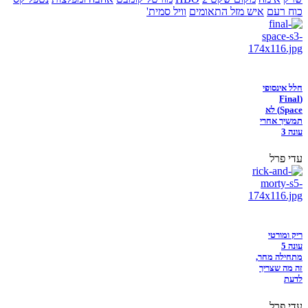
כוח רעם
איש מזל התאומים
וויל סמית'
חלל אינסופי
(Final
Space) לא
תמשיך אחרי
עונה 3
עדי פרל
ריק ומורטי
עונה 5
מתחילה מחר,
זה מה שצריך
לדעת
עדי פרל