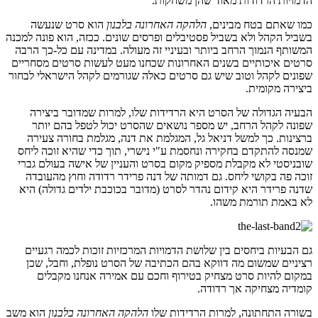
הדמויות הרדודות מאוד שהן משחקות.
כמו שאתם בטח מבינים,
הלהקה האחרונה בלבנון
הוא סרט שנעשה
בשביל הקהל ולא בשביל פסטיבלים ופרסים שונים. ככזה, הוא פונה למכנה
המשותף הנמוך הרחב ביותר ובעיניי זה מעולה. במדינה עם כל-כך הרבה
סרטים איכותיים בשנים האחרונות שכחנו מעט לעשות סרטים מסחריים
שפונים לקהל וטוב שיש גם סרטים כאלה שגורמים לקהל הישראלי לבחור
ביצירה מקומית.
הבעיה הגדולה של הסרט היא הרדידות שלו, למרות שמדובר ביצירה
שפונה לקהל הרחב, יש מספר נושאים שהסרט יכול לטפל בהם יותר
ברצינות. כך למשל דניאל גל, המגלמת את דנה, מגלמת בחורה צעירה
שמנסה להתקדם בחקירה ונחסמת ע"י נישרי, תוך כדי שהיא זוכה ליחס
שובניסטי לא מקבלת מספיק מקום בסרט והעניין של אישה בעולם גברי
זוכה פה בקושי ליחס. גם דמותה של דנה פרידר רדודה וחוץ מהעובדה
שדנה פרידר היא קידום נהדר לסרט (מדובר בכוכבת ילדים גדולה) היא
לא באמת תורמת משהו.
גם הבעיות ביחסים בין שלושת הדמויות המרכזיות זוכות לכמה רגעיים
רציניים שמשום מה דווקא בהם הכתיבה של הסרט נופלת, וחבל, שכן
במקום להיות סרט מצחיק בטירוף וחכם עם אמירה אנחנו מקבלים
קומדיה מצחיקה אך רדודה.
בשורה התחתונה, למרות הרדידות שלו
הלהקה האחרונה בלבנון
הוא משב