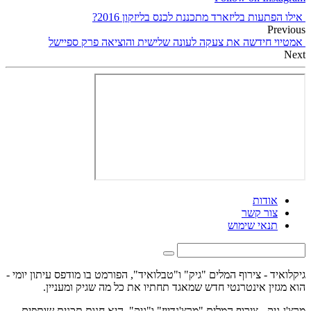
אילו הפתעות בליזארד מתכננת לכנס בליזקון 2016?
Previous
אמטיוי חידשה את צעקה לעונה שלישית והוציאה פרק ספיישל
Next
אודות
צור קשר
תנאי שימוש
גיקלואיד - צירוף המלים "גיק" ו"טבלואיד", הפורמט בו מודפס עיתון יומי -
הוא מגזין אינטרנטי חדש שמאגד תחתיו את כל מה שגיק ומעניין.
מרצ'ן-גיק - צירוף המלים "מרצ'נדייז" ו"גיק", היא חנות תכנית שותפים