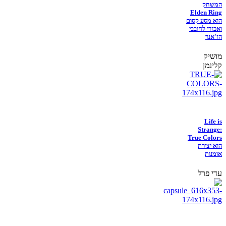
המשחק
Elden Ring
הוא מסע קסום
ואכזרי לחובבי
הז'אנר
מושיק
קלינמן
Life is
Strange:
True Colors
הוא יצירת
אומנות
עדי פרל