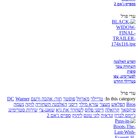
בספייס ג'אם 2
עדי פרל
הסרט האלמנה
השחורה עובר
סופית
לסטרימינג, צפו
בטריילר החדש
עדי פרל
In this category:
טריילר
מארוול
פוסטר
תור: אהבה ורעם
Warner
DC
Bros
הפלאש
מעצר
עזרא מילר
דיסני
האלמנה השחורה
לוקה
נשמה
פיקסאר
קרואלה
דיסני פלוס
לשחרר את גיא
שאנג-צ'י
שירות סטרימינג
ג'יימס לברון
זנדאיה
לוני טונס
ליהוק
ספייס ג'אם 2