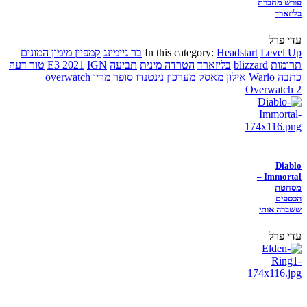
פורש מחברת
בליזארד
עדי פרל
Level Up
Headstart
In this category:
בר גיימינג
קמפיין מימון המונים
תרומות
blizzard
בליזארד
הטרדה מינית
תביעה
IGN
E3 2021
טור דעה
כתבה
Wario
אילון מאסק
מערכון
נינטנדו
סופר מריו
overwatch
Overwatch 2
Diablo
Immortal –
מסחטת
הכספים
ששברה אותי
עדי פרל