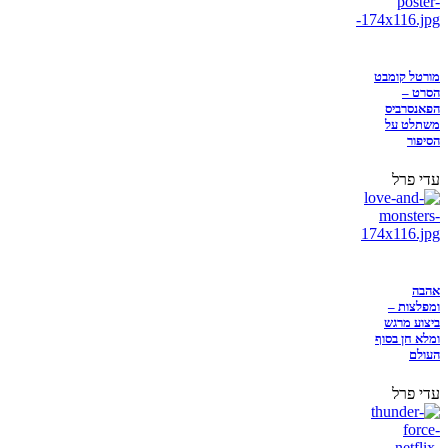
מורטל קומבט
הסרט –
הפאנסרביס
משתלט על
הסיפור
עדי פרל
אהבה
ומפלצות –
ביצוע מרגש
ומלא חן בסוף
העולם
עדי פרל