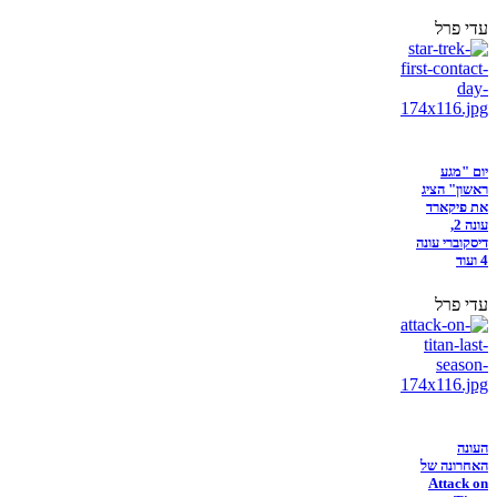
עדי פרל
יום "מגע
ראשון" הציג
את פיקארד
עונה 2,
דיסקוברי עונה
4 ועוד
עדי פרל
העונה
האחרונה של
Attack on