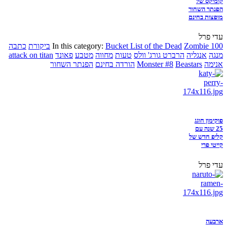
קומיקס של
הפנתר השחור
מופצות בחינם
עדי פרל
Zombie 100
Bucket List of the Dead
In this category:
ביקורת
כתבה
מנגה
אנגליה
הרברט גורג' וולס
טעות
מחווה
מטבע
פאונד
attack on titan
אנימה
Beastars
Monster #8
הורדה בחינם
הפנתר השחור
פוקימון חוגג
25 שנה עם
קליפ חדש של
קייטי פרי
עדי פרל
ארבעה