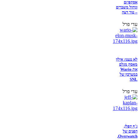
אסקפיזם
וניהול משברים
– טור דעה
עדי פרל
לא נגענו: אילון
מאסק מגלם
את Wario
במערכון של
SNL
עדי פרל
ג'ף קפלן,
הפנים של
Overwatch,