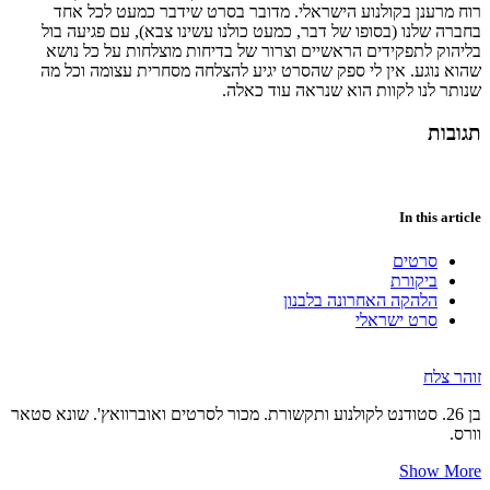
רוח מרענן בקולנוע הישראלי. מדובר בסרט שידבר כמעט לכל אחד
בחברה שלנו (בסופו של דבר, כמעט כולנו עשינו צבא), עם פגיעה בול
בליהוק לתפקידים הראשיים וצרור של בדיחות מוצלחות על כל נושא
שהוא נוגע. אין לי ספק שהסרט יגיע להצלחה מסחרית עצומה וכל מה
שנותר לנו לקוות הוא שנראה עוד כאלה.
תגובות
In this article
סרטים
ביקורת
הלהקה האחרונה בלבנון
סרט ישראלי
זוהר צלח
בן 26. סטודנט לקולנוע ותקשורת. מכור לסרטים ואוברוואץ'. שונא סטאר
וורס.
Show More