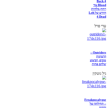
Back 4
Blood עוד
רחוק מלהיות
היורש של Left
4 Dead
עדי פרל
Outriders –
הרעיונות
טובים, הביצוע
שלהם פחות
גיל גוטקין
Freakpocalypse
– תחילתה של
ידידות