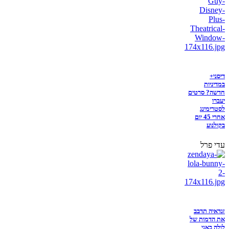
דיסני+
במדיניות
חדשה? סרטים
יעברו
לסטרימינג
אחרי 45 יום
בקולנוע
עדי פרל
זנדאיה תדבב
את הדמות של
לולה באני