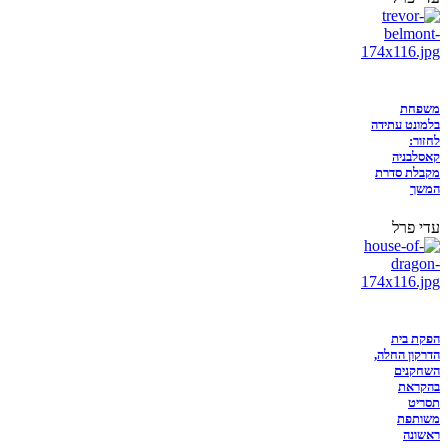
משפחת
בלמונט עתידה
לחזור:
קאסלבניה
מקבלת סדרת
המשך
עדי פרל
הפקת בית
הדרקון החלה,
השחקנים
בהקראת
תסריט
משותפת
ראשונה