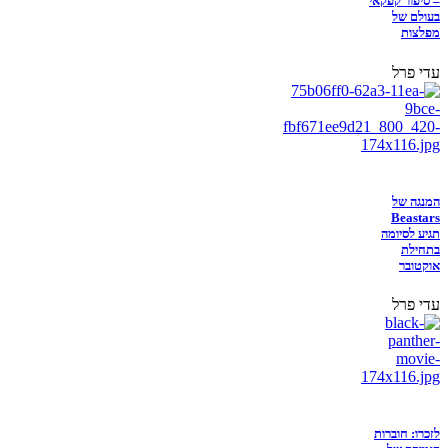
– סיפור קפקאי
בעולם של
מפלצות
עדי פרל
המנגה של
Beastars
תגיע לסיומה
בתחילת
אוקטובר
עדי פרל
לזכרו: חוברות