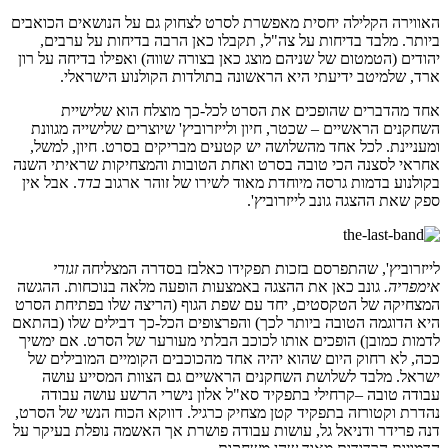
האווירה הקלילה יחסית מאפשרת לסרט לצחוק גם על הנושאים הכואבים
ביותר. מלבד בדיחות על צה"ל, תקבלו כאן הרבה בדיחות על ערבים,
יהודים (הטמטום של שניהם מוצג כאן בצורה שווה) ואפילו בדיחה על רון
ארד, שלמיטב ידיעתי היא הראשונה בתולדות הקולנוע הישראלי.
אחד מהדברים שהופכים את הסרט לכל-כך מוצלח הוא שלישיית
השחקנים הראשיים – שכטר, חיון ולייזרוביץ' שיוצרים שלישייה מגוונת
ומעניינת. לכל אחד מהשלושה יש קטעים מבריקים בסרט. חיון, למשל,
אחראי לסצנה הכי טובה בסרט ואחת הטובות והמצחיקות שראיתי השנה
בקולנוע בדמות גרסה מיוחדת מאוד לשירו של זוהר ארגוב
בדד
. אבל אין
ספק שאת ההצגה גונב לייזרוביץ'.
לייזרוביץ', שהתפרסם בזכות תפקידו כאלבז בסדרה המצליחה
זגורי
אימפריה.
גונב כאן את ההצגה באמצעות הופעה מלאה בנוכחות. ההגשה
המצחיקה של הטקסטים, יחד עם שפת הגוף (הריצה שלו בפתיחת הסרט
היא הדוגמה הטובה ביותר לכך) והפרצופים הכל-כך דבילים שלו (בהתאם
לדמות כמובן) הופכים אותו לכוכב הבלתי מעורער של הסרט. אם ימשיך
ככה, לא רחוק היום שהוא יהיה אחד מהכוכבים הקומיים המובילים של
ישראל. מלבד לשלושת השחקנים הראשיים גם הצוות המסייע עושה
עבודה טובה –קרחילי בתפקיד סא"ל אלון נישרי הרשע עושה עבודה
נהדרת וקטורזה בתפקיד קטן מצחיק כרגיל. דווקא הכוח הנשי של הסרט,
דנה פרידר ודניאל גל, עושות עבודה פושרת אך האשמה נופלת בעיקר על