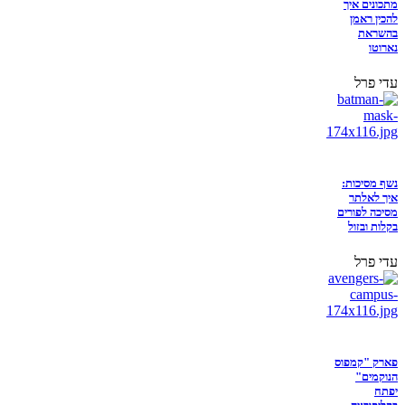
מתכונים איך
להכין ראמן
בהשראת
נארוטו
עדי פרל
נשף מסיכות:
איך לאלתר
מסיכה לפורים
בקלות ובזול
עדי פרל
פארק "קמפוס
הנוקמים"
יפתח