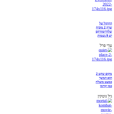
החתול של
שרק 2 מוכיח
שלדרימוורקס
יש 9 נשמות
עדי פרל
מקום שקט 2
הוא המשך
כמעט מוצלח
כמו קודמו
גיל גוטקין