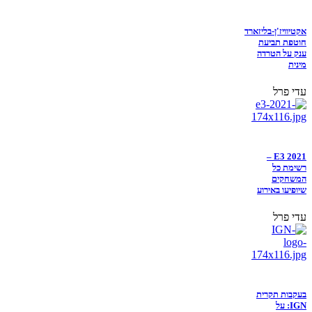
אקטיוויז'ן-בליזארד
חוטפת תביעת
ענק על הטרדה
מינית
עדי פרל
E3 2021 –
רשימת כל
המשחקים
שיופיעו באירוע
עדי פרל
בעקבות תקרית
IGN: על