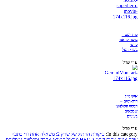
כוח רעם –
בושה לז'אנר
סרטי
גיבורי-העל
עדי פרל
איש מזל
התאומים –
הניסוי הקולנועי
שמכאיב
בעיניים
עדי פרל
In this category:
ביקורת
החתול של שרק 2: משאלה אחת ודי
כתבה
שרק
אימה
מקום שקט 2
HBO
מורטל קומבט
אהבה ומפלצות
נטפליקס