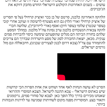
הישראלי ויכול להיות שמדובר בעובדה שמדובר בשירות שרוב האזרחים
עושים – בשנים האחרונות הקולנוע הישראלי החדש מחבק דווקא את
הג'ובניקים.
הלהקה האחרונה בלבנון,
סרטם של בן בכר ואיציק קרחילי (על פי תסריט
של איציק קרחילי ואורי הלוי) גם הוא מצטרף לרשימה זו ועוקב אחרי קובי
(עופר שכטר) שלומי (עופר חיון) ואסף (אורי לייזרוביץ'), שלושה חברי
להקה צבאית הנשכחים בלבנון ערב נסיגת צה"ל מלבנון. במהלך המסע
שלהם בחזרה הביתה הם מגלים שהופעתם שימשה כיסוי להברחת סמים
ענקית. מכאן, יוצאת החבורה לסוג של מסע הישרדות שבדרך הם צריכים
להתמודד עם צד"ל (צבא דרום לבנון לצעירים שבנינו), חיזבאללה וגם מול
גורמים ישראלים.
הסרט לא עושה הנחות לאף אחד ושוחט את אחת הפרות הכי קדושות
שיש באתוס הישראלי – צבא ההגנה לישראל. הצבא המוסרי וההרואי
שאנחנו מכירים בדרך כלל הופך כאן לצבא של סוחרי סמים, נרקומנים
ותאווי בצע. המוסריות מפנה מקום לשחיתות שמגיעה עד לדרגות הגבוהות
ביותר.