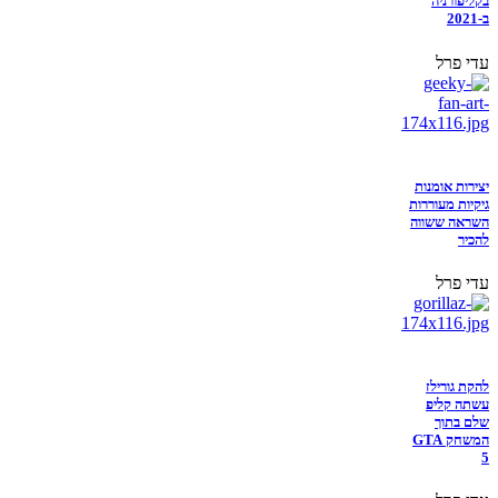
בקליפורניה
ב-2021
עדי פרל
יצירות אומנות
גיקיות מעוררות
השראה ששווה
להכיר
עדי פרל
להקת גורילז
עשתה קליפ
שלם בתוך
המשחק GTA
5