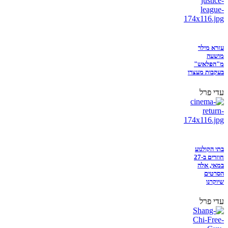
עזרא מילר
מושעה
מ"הפלאש"
בעקבות מעצרו
עדי פרל
בתי הקולנוע
חוזרים ב-27
במאי, אלה
הסרטים
שיוקרנו
עדי פרל