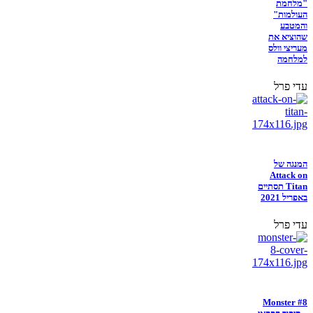
"מלחמת
העולמות"
והמטבע
שהוציא את
מעריצי וולס
למלחמה
עדי פרל
המנגה של
Attack on
Titan תסתיים
באפריל 2021
עדי פרל
Monster #8