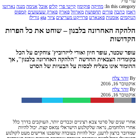
עדי פרל
In this category:
מוזיקה
פוקימון
קייטי פרי
קליפ
אוכל
אנימה
מנגה
נארוטו
ראמן
כתבה
פורים
תחפושת
מארוול
פארק
פארק שעשועים
קמפוס
הנוקמים
אומנות
פאנארט
פרוייקט מעריצים
ציור
gta
גורילז
הלהקה האחרונה בלבנון – שוחט את כל הפרות
הקדושות
עופר שכטר, עופר חיון ואורי לייזרוביץ' צוחקים על הכל
בקומדיה הצבאית החדשה "הלהקה האחרונה בלבנון", אך
ההומור אינו מצליח לכסות על הבעיות של הסרט
By
זוהר צלח
אוקטובר 16, 2016
By
זוהר צלח
אוקטובר 16, 2016
Facebook
Twitter
WhatsApp
Pinterest
Email
אחרי שנים של סרטי צבא רציניים וכבדים יותר, העוקבים בדרך כלל
אחרי הלוחמים, נראה שלקולנוע הישראלי נמאס קצת. יכול להיות
שמדובר ברצון לרענן, יכול להיות בעובדה שהפכנו אדישים מעט לקולנוע