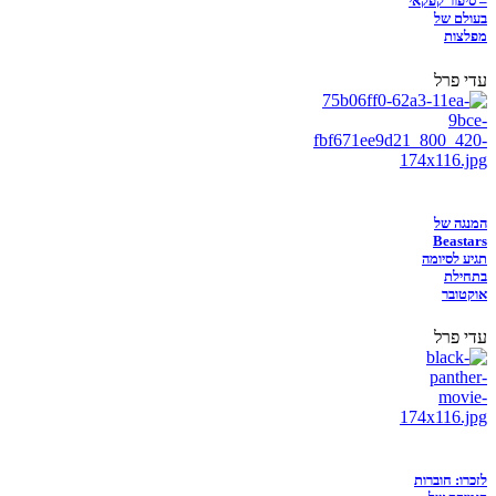
– סיפור קפקאי
בעולם של
מפלצות
עדי פרל
המנגה של
Beastars
תגיע לסיומה
בתחילת
אוקטובר
עדי פרל
לזכרו: חוברות