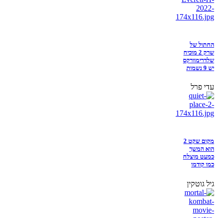
החתול של
שרק 2 מוכיח
שלדרימוורקס
יש 9 נשמות
עדי פרל
מקום שקט 2
הוא המשך
כמעט מוצלח
כמו קודמו
גיל גוטקין