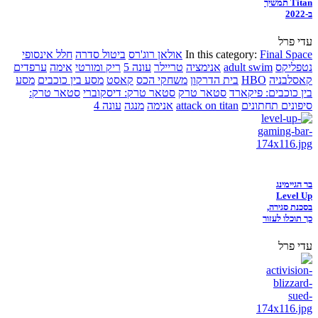
Titan תמשיך
ב-2022
עדי פרל
Final Space
In this category:
אולאן רוג'רס
ביטול סדרה
חלל אינסופי
נטפליקס
adult swim
אנימציה
טריילר
עונה 5
ריק ומורטי
אימה
ערפדים
קאסלבניה
HBO
בית הדרקון
משחקי הכס
קאסט
מסע בין כוכבים
מסע
בין כוכבים: פיקארד
סטאר טרק
סטאר טרק: דיסקוברי
סטאר טרק:
סיפונים תחתונים
attack on titan
אנימה
מנגה
עונה 4
בר הגיימינג
Level Up
בסכנת סגירה,
כך תוכלו לעזור
עדי פרל