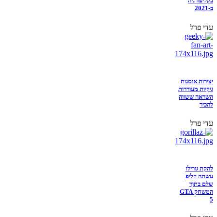
בקליפורניה
ב-2021
עדי פרל
יצירות אומנות
גיקיות מעוררות
השראה ששווה
להכיר
עדי פרל
להקת גורילז
עשתה קליפ
שלם בתוך
המשחק GTA
5