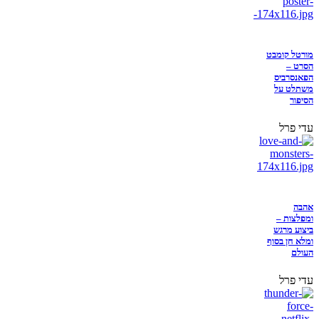
מורטל קומבט
הסרט –
הפאנסרביס
משתלט על
הסיפור
עדי פרל
אהבה
ומפלצות –
ביצוע מרגש
ומלא חן בסוף
העולם
עדי פרל