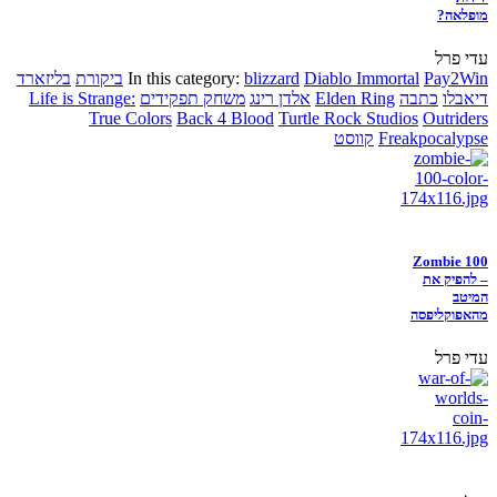
מופלאה?
עדי פרל
Pay2Win
Diablo Immortal
blizzard
In this category:
ביקורת
בליזארד
דיאבלו
כתבה
Elden Ring
אלדן רינג
משחק תפקידים
Life is Strange:
True Colors
Back 4 Blood
Turtle Rock Studios
Outriders
Freakpocalypse
קווסט
Zombie 100
– להפיק את
המיטב
מהאפוקליפסה
עדי פרל