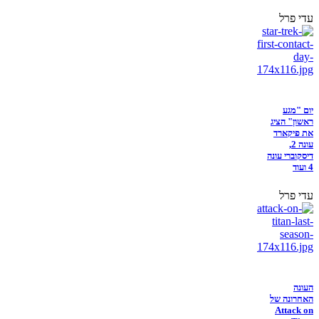
עדי פרל
יום "מגע
ראשון" הציג
את פיקארד
עונה 2,
דיסקוברי עונה
4 ועוד
עדי פרל
העונה
האחרונה של
Attack on