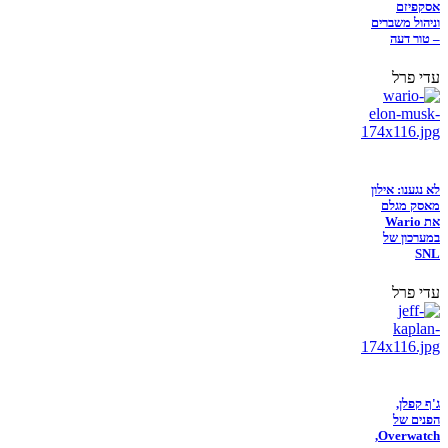
אסקפיזם
וניהול משברים
– טור דעה
עדי פרל
לא נגענו: אילון
מאסק מגלם
את Wario
במערכון של
SNL
עדי פרל
ג'ף קפלן,
הפנים של
Overwatch,