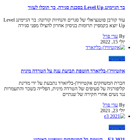
בר הגיימינג Level Up בסכנת סגירה, כך תוכלו לעזור
עוד קורבן פוטנציאלי של סגרים והנחיות קורונה: בר הגיימינג Level
Up יוצא בקמפיין תרומות בניסיון אחרון להצילו מפני סגירה
By
עדי פרל
יולי 15, 2022
משחקים
אקטיוויז'ן-בליזארד חוטפת תביעת ענק על הטרדה מינית
חברת המשחקים אקטיוויז'ן-בליזארד נתבעת על ידי מדינת
קליפורניה על סעיפים של הטרדה מינית, הפלייה בשכר והתעמרות
נגד נשים אחרי חקירה של שנתיים
By
עדי פרל
יולי 23, 2021
משחקים
E3 2021 – רשימת כל המשחקים שיופיעו באירוע