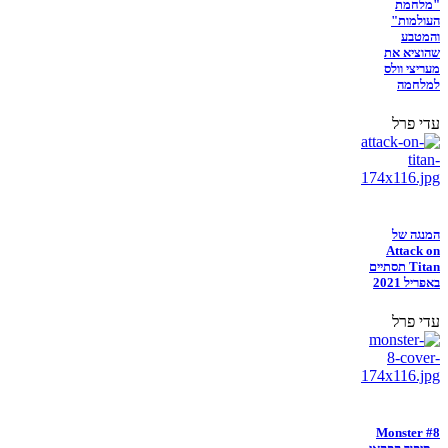
"מלחמת
העולמות"
והמטבע
שהוציא את
מעריצי וולס
למלחמה
עדי פרל
המנגה של
Attack on
Titan תסתיים
באפריל 2021
עדי פרל
Monster #8