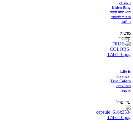
המשחק
Elden Ring
הוא מסע קסום
ואכזרי לחובבי
הז'אנר
מושיק
קלינמן
Life is
Strange:
True Colors
הוא יצירת
אומנות
עדי פרל