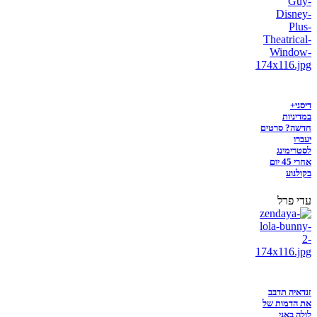
דיסני+
במדיניות
חדשה? סרטים
יעברו
לסטרימינג
אחרי 45 יום
בקולנוע
עדי פרל
זנדאיה תדבב
את הדמות של
לולה באני