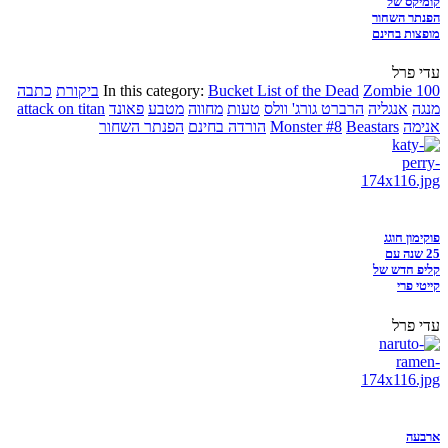
קומיקס של
הפנתר השחור
מופצות בחינם
עדי פרל
Zombie 100
Bucket List of the Dead
In this category:
ביקורת
כתבה
מנגה
אנגליה
הרברט גורג' וולס
טעות
מחווה
מטבע
פאונד
attack on titan
אנימה
Beastars
Monster #8
הורדה בחינם
הפנתר השחור
פוקימון חוגג
25 שנה עם
קליפ חדש של
קייטי פרי
עדי פרל
ארבעה