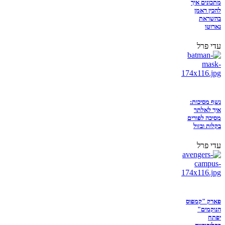
מתכונים איך
להכין ראמן
בהשראת
נארוטו
עדי פרל
נשף מסיכות:
איך לאלתר
מסיכה לפורים
בקלות ובזול
עדי פרל
פארק "קמפוס
הנוקמים"
יפתח