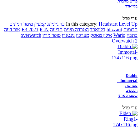
פורש מחברת
בליזארד
עדי פרל
Level Up
Headstart
In this category:
בר גיימינג
קמפיין מימון המונים
תרומות
blizzard
בליזארד
הטרדה מינית
תביעה
IGN
E3 2021
טור דעה
כתבה
Wario
אילון מאסק
מערכון
נינטנדו
סופר מריו
overwatch
Overwatch 2
Diablo
Immortal –
מסחטת
הכספים
ששברה אותי
עדי פרל