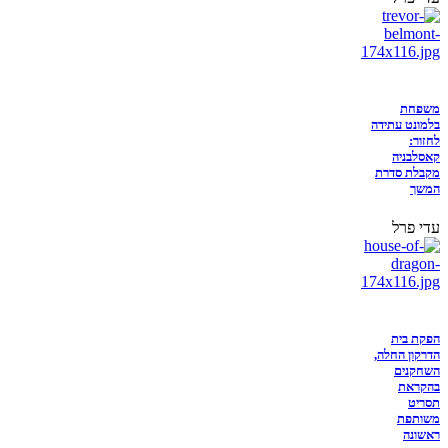
משפחת
בלמונט עתידה
לחזור:
קאסלבניה
מקבלת סדרת
המשך
עדי פרל
הפקת בית
הדרקון החלה,
השחקנים
בהקראת
תסריט
משותפת
ראשונה