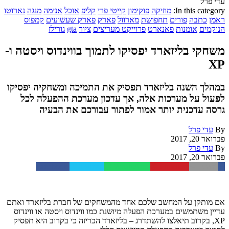
עדי פרל
In this category:
מוזיקה
פוקימון
קייטי פרי
קליפ
אוכל
אנימה
מנגה
נארוטו
ראמן
כתבה
פורים
תחפושת
מארוול
פארק
פארק שעשועים
קמפוס
הנוקמים
אומנות
פאנארט
פרוייקט מעריצים
ציור
gta
גורילז
משחקי בליזארד יפסיקו לתמוך בווינדוס ויסטה ו-
XP
במהלך השנה בליזארד תפסיק את התמיכה ומשחקיה יפסיקו
לפעול על מערכות אלה, אך עדכון מערכת ההפעלה לכל
גרסה עדכנית יותר אמור לפתור עבורכם את הבעיה
By
עדי פרל
פברואר 20, 2017
By
עדי פרל
פברואר 20, 2017
Facebook
Twitter
WhatsApp
Pinterest
Email
אם מותקן על המחשב שלכם אחד מהמשחקים של חברת בליזארד ואתם
עדיין משתמשים במערכת הפעלה מיושנת כמו ווינדוס ויסטה או ווינדוס
XP, בקרוב תיאלצו להשתדרג – בליזארד הכריזה כי בקרוב היא תפסיק