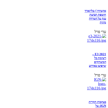
אקטיוויז'ן-בליזארד
חוטפת תביעת
ענק על הטרדה
מינית
עדי פרל
E3 2021 –
רשימת כל
המשחקים
שיופיעו באירוע
עדי פרל
בעקבות תקרית
IGN: על