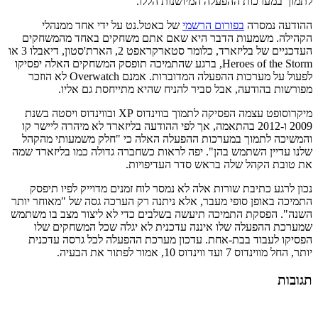
לתמוך במערכות ההפעלה המיושנות הללו.
ההודעה נמסרה
בפורום הרשמי
של באטל.נט על ידי אחד ממנהלי
הקהילה. משמעות הדבר היא שאם אתם משחקים באחד מהמשחקים
העדכניים של בליזארד, כלומר סטארקראפט 2, הארת'סטון, דיאבלו 3 או
Heroes of the Storm, ברגע שהתמיכה תופסק המשחקים האלה יפסיקו
לפעול על מערכות ההפעלה המדוברות. אמנם Overwatch לא הוזכר
מפורשות בהודעה, אבל סביר להניח שהיא מתייחסת גם אליו.
מיקרוסופט עצמה הפסיקה לתמוך בווינדוס XP ובווינדוס ויסטה בשנת
2009 ו-2012 בהתאמה, אך לפי ההודעה בליזארד לא מיהרה ליישר קו
והמשיכה לתמוך במערכות ההפעלה האלה כי "חלק משמעותי מהקהל
שלנו עדיין השתמש בהן". יפה לראות כשחברה גדולה כמו בליזארד שמה
את טובת הקהל שלה בראש סדר העדיפויות.
נכון לרגע כתיבת שורות אלה לא נמסר לוח זמנים מדוייק לפיו תיפסק
התמיכה באופן סופי מעבר, אלא ניתנה רק הערכה גסה של "מאוחר יותר
השנה". הפסקת התמיכה תיעשה בשלבים כדי לא ליצור מצב בו משתמש
שמערכת ההפעלה שלו איננה עדכנית לא יגלה שכל המשחקים שלו
הפסיקו לעבוד בבת-אחת. עדכון מערכת ההפעלה לכל גרסה עדכנית
יותר, החל מווינדוס 7 ועד ווינדוס 10, אמור לפתור את הבעיה.
תגובות