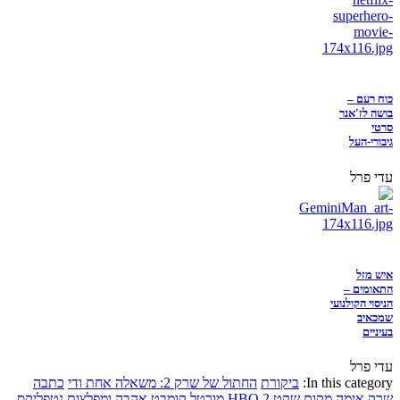
כוח רעם –
בושה לז'אנר
סרטי
גיבורי-העל
עדי פרל
איש מזל
התאומים –
הניסוי הקולנועי
שמכאיב
בעיניים
עדי פרל
In this category:
ביקורת
החתול של שרק 2: משאלה אחת ודי
כתבה
שרק
אימה
מקום שקט 2
HBO
מורטל קומבט
אהבה ומפלצות
נטפליקס