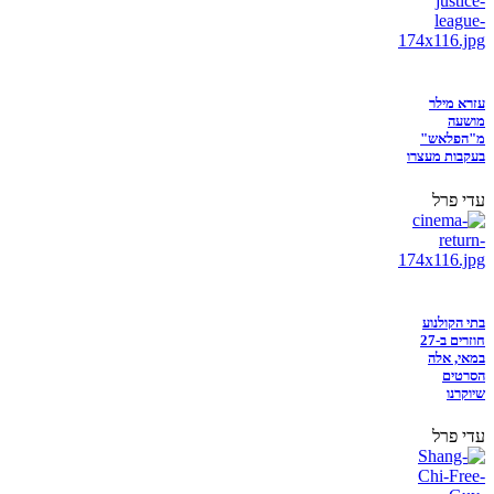
עזרא מילר
מושעה
מ"הפלאש"
בעקבות מעצרו
עדי פרל
בתי הקולנוע
חוזרים ב-27
במאי, אלה
הסרטים
שיוקרנו
עדי פרל