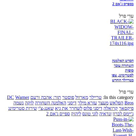
בספייס ג'אם 2
עדי פרל
הסרט האלמנה
השחורה עובר
סופית
לסטרימינג, צפו
בטריילר החדש
עדי פרל
In this category:
טריילר
מארוול
פוסטר
תור: אהבה ורעם
Warner
DC
Bros
הפלאש
מעצר
עזרא מילר
דיסני
האלמנה השחורה
לוקה
נשמה
פיקסאר
קרואלה
דיסני פלוס
לשחרר את גיא
שאנג-צ'י
שירות סטרימינג
ג'יימס לברון
זנדאיה
לוני טונס
ליהוק
ספייס ג'אם 2