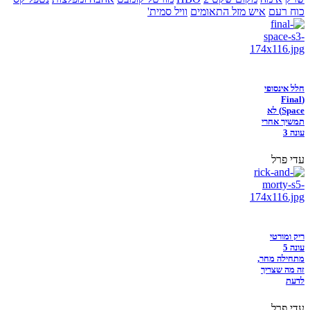
כוח רעם
איש מזל התאומים
וויל סמית'
חלל אינסופי
(Final
Space) לא
תמשיך אחרי
עונה 3
עדי פרל
ריק ומורטי
עונה 5
מתחילה מחר,
זה מה שצריך
לדעת
עדי פרל