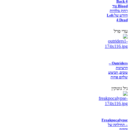
Back 4
Blood עוד
רחוק מלהיות
היורש של Left
4 Dead
עדי פרל
Outriders –
הרעיונות
טובים, הביצוע
שלהם פחות
גיל גוטקין
Freakpocalypse
– תחילתה של
ידידות