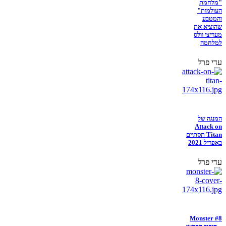
"מלחמת
העולמות"
והמטבע
שהוציא את
מעריצי וולס
למלחמה
עדי פרל
המנגה של
Attack on
Titan תסתיים
באפריל 2021
עדי פרל
Monster #8