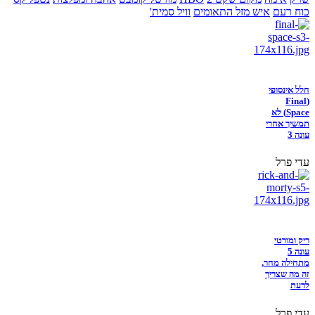
כוח רעם
איש מזל התאומים
וויל סמית'
חלל אינסופי
(Final
Space) לא
תמשיך אחרי
עונה 3
עדי פרל
ריק ומורטי
עונה 5
מתחילה מחר,
זה מה שצריך
לדעת
עדי פרל