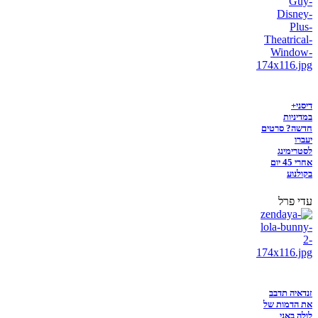
דיסני+
במדיניות
חדשה? סרטים
יעברו
לסטרימינג
אחרי 45 יום
בקולנוע
עדי פרל
זנדאיה תדבב
את הדמות של
לולה באני