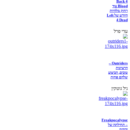
Back 4
Blood עוד
רחוק מלהיות
היורש של Left
4 Dead
עדי פרל
Outriders –
הרעיונות
טובים, הביצוע
שלהם פחות
גיל גוטקין
Freakpocalypse
– תחילתה של
ידידות