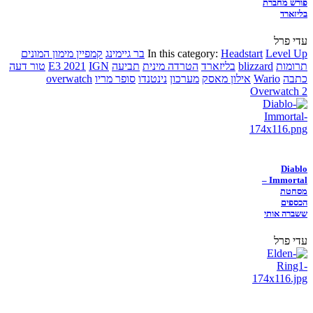
פורש מחברת
בליזארד
עדי פרל
Level Up
Headstart
In this category:
בר גיימינג
קמפיין מימון המונים
תרומות
blizzard
בליזארד
הטרדה מינית
תביעה
IGN
E3 2021
טור דעה
כתבה
Wario
אילון מאסק
מערכון
נינטנדו
סופר מריו
overwatch
Overwatch 2
Diablo
Immortal –
מסחטת
הכספים
ששברה אותי
עדי פרל