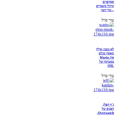
אסקפיזם
וניהול משברים
– טור דעה
עדי פרל
לא נגענו: אילון
מאסק מגלם
את Wario
במערכון של
SNL
עדי פרל
ג'ף קפלן,
הפנים של
Overwatch,