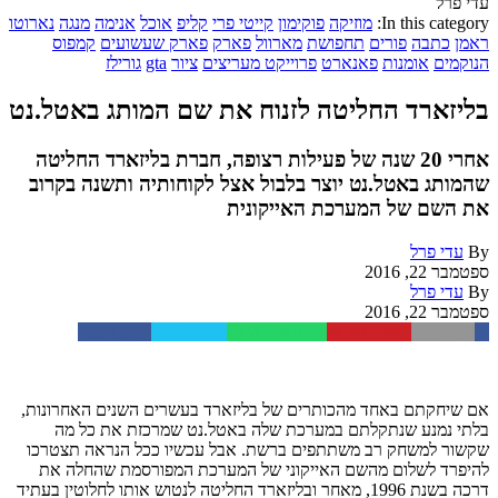
עדי פרל
In this category:
מוזיקה
פוקימון
קייטי פרי
קליפ
אוכל
אנימה
מנגה
נארוטו
ראמן
כתבה
פורים
תחפושת
מארוול
פארק
פארק שעשועים
קמפוס
הנוקמים
אומנות
פאנארט
פרוייקט מעריצים
ציור
gta
גורילז
בליזארד החליטה לזנוח את שם המותג באטל.נט
אחרי 20 שנה של פעילות רצופה, חברת בליזארד החליטה
שהמותג באטל.נט יוצר בלבול אצל לקוחותיה ותשנה בקרוב
את השם של המערכת האייקונית
By
עדי פרל
ספטמבר 22, 2016
By
עדי פרל
ספטמבר 22, 2016
Facebook
Twitter
WhatsApp
Pinterest
Email
אם שיחקתם באחד מהכותרים של בליזארד בעשרים השנים האחרונות,
בלתי נמנע שנתקלתם במערכת שלה באטל.נט שמרכזת את כל מה
שקשור למשחק רב משתתפים ברשת. אבל עכשיו ככל הנראה תצטרכו
להיפרד לשלום מהשם האייקוני של המערכת המפורסמת שהחלה את
דרכה בשנת 1996, מאחר ובליזארד החליטה לנטוש אותו לחלוטין בעתיד