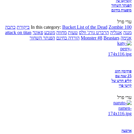
קומיקס של
הפנתר השחור
מופצות בחינם
עדי פרל
Zombie 100
Bucket List of the Dead
In this category:
ביקורת
כתבה
מנגה
אנגליה
הרברט גורג' וולס
טעות
מחווה
מטבע
פאונד
attack on titan
אנימה
Beastars
Monster #8
הורדה בחינם
הפנתר השחור
פוקימון חוגג
25 שנה עם
קליפ חדש של
קייטי פרי
עדי פרל
ארבעה