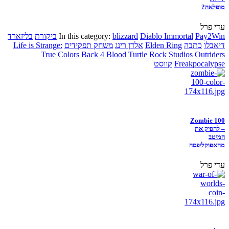
מופלאה?
עדי פרל
Pay2Win
Diablo Immortal
blizzard
In this category:
ביקורת
בליזארד
דיאבלו
כתבה
Elden Ring
אלדן רינג
משחק תפקידים
Life is Strange:
True Colors
Back 4 Blood
Turtle Rock Studios
Outriders
Freakpocalypse
קווסט
Zombie 100
– להפיק את
המיטב
מהאפוקליפסה
עדי פרל