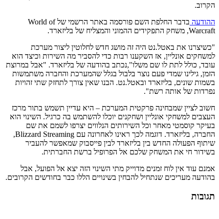
הקרוב.
ההודעה
בדבר החלפת השם פורסמה באתר הרשמי של World of
Warcraft, משחק התפקידים ההמוני והמצליח של בליזארד.
"כשיצרנו את באטל.נט היה זה מושג חדש לחלוטין ליצור מערכת
למשחקים אונליין, אז השקענו רבות כדי להסביר מה השירות וכיצד הוא
עובד, כולל לתת לו שם משלו",נכתב בהודעה של בליזארד. "אבל במרוצת
הזמן, גילינו שמדי פעם נוצר בלבול בגלל שהמערכת והחברה משתמשות
בשמות שונים, בליזארד ובאטל.נט. הבנו שאין צורך לתחזק שתי זהויות
נפרדות של אותה רשת".
חשוב לציין שמבחינה פרקטית המערכת – היא עדיין תשמש בתור מרכז
העצבים למשחקי אונליין ושחקנים יוכלו להשתמש בה כרגיל. השינוי הוא
בעיקר קוסמטי מאחר וכל השירותים הנלווים יצרפו לשמם את שם
החברה, בליזארד. דוגמה לכך ראינו לאחרונה עם Blizzard Streaming,
שיתוף הפעולה החדש בין בליזארד לבין פייסבוק שמאפשר להעביר
בשידור חי את המשחק שלכם אל הפרופיל ברשת החברתית.
אמנם עוד אין לוח זמנים מדוייק מתי השינוי הזה יצא אל הפועל, אבל
בהודעה מעריכים שנתחיל להבחין בשינויים הללו כבר בחודשים הקרובים.
תגובות