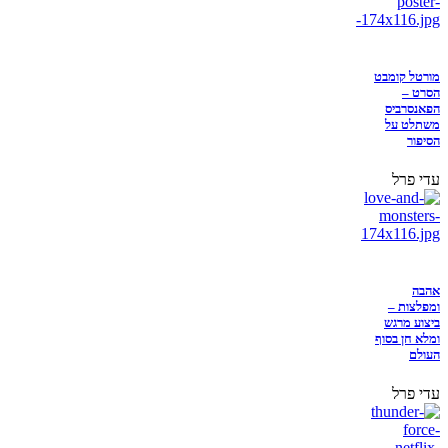
מורטל קומבט
הסרט –
הפאנסרביס
משתלט על
הסיפור
עדי פרל
אהבה
ומפלצות –
ביצוע מרגש
ומלא חן בסוף
העולם
עדי פרל