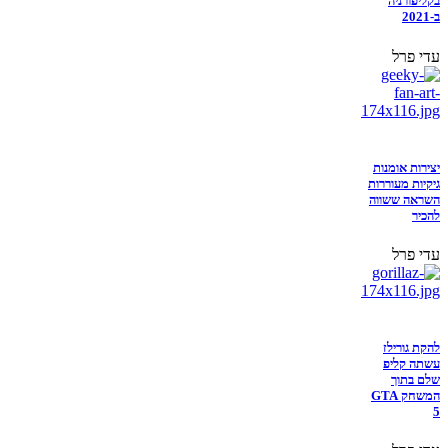
בקליפורניה
ב-2021
עדי פרל
יצירות אומנות
גיקיות מעוררות
השראה ששווה
להכיר
עדי פרל
להקת גורילז
עשתה קליפ
שלם בתוך
המשחק GTA
5