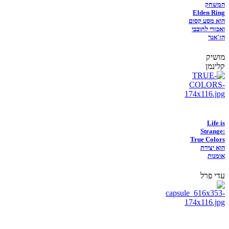
המשחק
Elden Ring
הוא מסע קסום
ואכזרי לחובבי
הז'אנר
מושיק
קלינמן
Life is
Strange:
True Colors
הוא יצירת
אומנות
עדי פרל