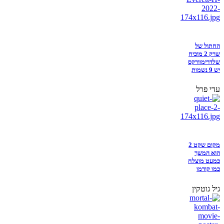
החתול של
שרק 2 מוכיח
שלדרימוורקס
יש 9 נשמות
עדי פרל
מקום שקט 2
הוא המשך
כמעט מוצלח
כמו קודמו
גיל גוטקין