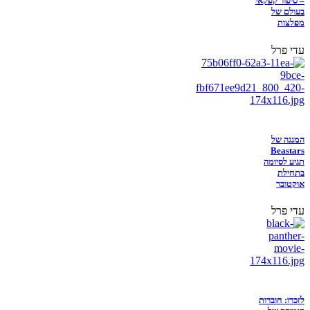
– סיפור קפקאי
בעולם של
מפלצות
עדי פרל
המנגה של
Beastars
תגיע לסיומה
בתחילת
אוקטובר
עדי פרל
לזכרו: חוברות