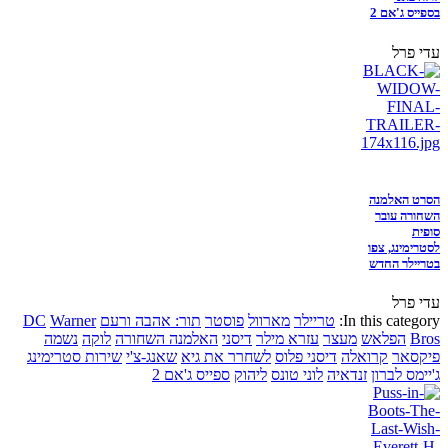
בספייס ג'אם 2
עדי פרל
הסרט האלמנה
השחורה עובר
סופית
לסטרימינג, צפו
בטריילר החדש
עדי פרל
In this category:
טריילר
מארוול
פוסטר
תור: אהבה ורעם
Warner
DC
Bros
הפלאש
מעצר
עזרא מילר
דיסני
האלמנה השחורה
לוקה
נשמה
פיקסאר
קרואלה
דיסני פלוס
לשחרר את גיא
שאנג-צ'י
שירות סטרימינג
ג'יימס לברון
זנדאיה
לוני טונס
ליהוק
ספייס ג'אם 2