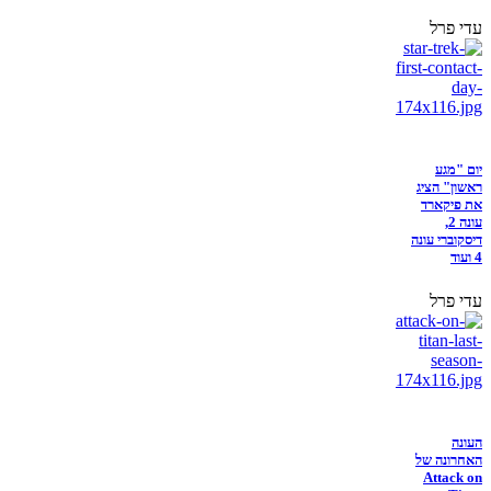
עדי פרל
יום "מגע
ראשון" הציג
את פיקארד
עונה 2,
דיסקוברי עונה
4 ועוד
עדי פרל
העונה
האחרונה של
Attack on