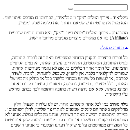
גיקלואיד - צירוף המלים "גיק" ו"טבלואיד", הפורמט בו מודפס עיתון יומי -
הוא מגזין אינטרנטי חדש שמאגד תחתיו את כל מה שגיק ומעניין.
מרצ'ן-גיק - צירוף המלים "מרצ'נדייז" ו"גיק", היא חנות תכנית שותפים
(Affiliate) בה אנו מאגדים מוצרים מגניבים מרחבי הרשת.
בחזרה למעלה
כל זכויות היוצרים והקניין הרוחני המופיעים באתר זה לרבות התוכנה,
בסיס הנתונים, הטקסטים, התיאורים, עיצוב האתר, הקבצים הגרפיים,
התמונות, וכל חומר אחר הכלולים בו, אם לא נאמר מפורשות אחרת,
שמורים לגיקלואיד בלבד. אין להפיץ, לשכפל, להעתיק, למכור, לשדר,
לפרסם, או לעשות כל שימוש מסחרי כלשהו בכל או בחלק מתכניו של
האתר, כולל מוצרים, תמונות, גרפיקה, תיאורים, עיצוב וכל דבר אחר
המוצג באתר, אלא אם ניתנה רשות כתובה וחתומה לכך בכתב ומראש
ע''י גיקלואיד.
גילוי נאות:
כמו לכל אתר אינטרנט אחר, יש לנו עלויות תפעול. חלק
מהלינקים באתר הם לינקים שמפנים לאתרי צד שלישי, להלן "שותפים".
במידה ומתבצעת רכישה באתר השותף, אנחנו מקבלים עמלה. אנחנו לא
מפרסמים ביקורות בתשלום או חוות דעת מזויפות בטענה שהן אותנטיות.
כל המוצרים מפורסמים על פי שיקול דעתנו הבלעדי כי אנחנו חושבים