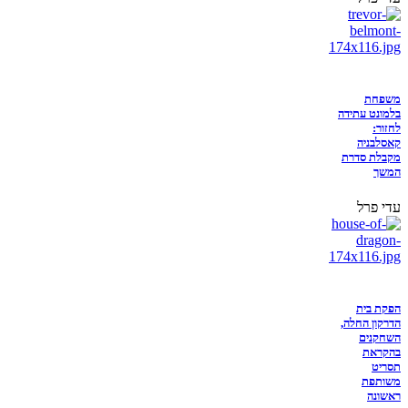
משפחת
בלמונט עתידה
לחזור:
קאסלבניה
מקבלת סדרת
המשך
עדי פרל
הפקת בית
הדרקון החלה,
השחקנים
בהקראת
תסריט
משותפת
ראשונה