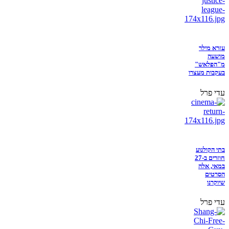
עזרא מילר
מושעה
מ"הפלאש"
בעקבות מעצרו
עדי פרל
בתי הקולנוע
חוזרים ב-27
במאי, אלה
הסרטים
שיוקרנו
עדי פרל