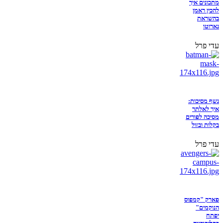
מתכונים איך
להכין ראמן
בהשראת
נארוטו
עדי פרל
נשף מסיכות:
איך לאלתר
מסיכה לפורים
בקלות ובזול
עדי פרל
פארק "קמפוס
הנוקמים"
יפתח