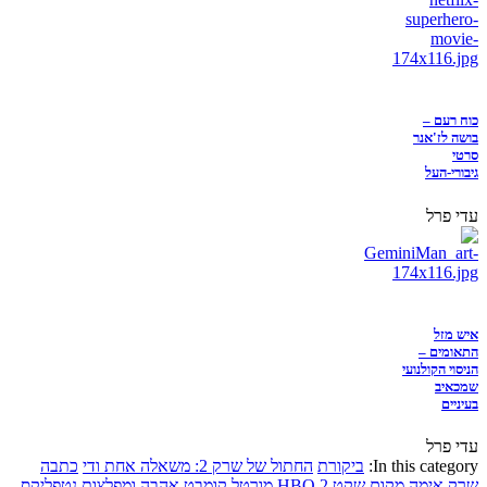
כוח רעם –
בושה לז'אנר
סרטי
גיבורי-העל
עדי פרל
איש מזל
התאומים –
הניסוי הקולנועי
שמכאיב
בעיניים
עדי פרל
In this category:
ביקורת
החתול של שרק 2: משאלה אחת ודי
כתבה
שרק
אימה
מקום שקט 2
HBO
מורטל קומבט
אהבה ומפלצות
נטפליקס