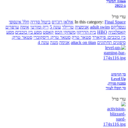
Titan תמשיך
ב-2022
עדי פרל
Final Space
In this category:
אולאן רוג'רס
ביטול סדרה
חלל אינסופי
נטפליקס
adult swim
אנימציה
טריילר
עונה 5
ריק ומורטי
אימה
ערפדים
קאסלבניה
HBO
בית הדרקון
משחקי הכס
קאסט
מסע בין כוכבים
מסע
בין כוכבים: פיקארד
סטאר טרק
סטאר טרק: דיסקוברי
סטאר טרק:
סיפונים תחתונים
attack on titan
אנימה
מנגה
עונה 4
בר הגיימינג
Level Up
בסכנת סגירה,
כך תוכלו לעזור
עדי פרל