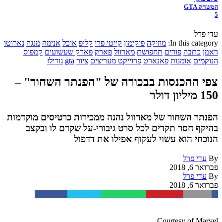
המשחק GTA
5
עדי פרל
In this category:
מוזיקה
פוקימון
קייטי פרי
קליפ
אוכל
אנימה
מנגה
נארוטו
ראמן
כתבה
פורים
תחפושת
מארוול
פארק
פארק שעשועים
קמפוס
הנוקמים
אומנות
פאנארט
פרוייקט מעריצים
ציור
gta
גורילז
צפי ההכנסות בבכורה של "הפנתר השחור" –
150 מיליון דולר
הפנתר השחור של מארוול נהנה ממכירות כרטיסים מוקדמות
בהיקף חסר תקדים לכל סרט גיבורי-על שקדם לו ובקצב
הנוכחי הוא עשוי לעקוף אפילו את דדפול
By
עדי פרל
פברואר 6, 2018
By
עדי פרל
פברואר 6, 2018
Facebook
Twitter
WhatsApp
Pinterest
Email
Courtesy of Marvel