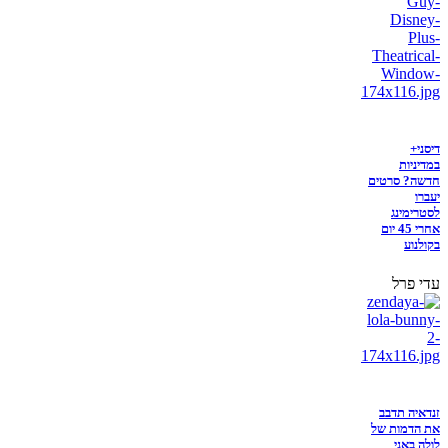
דיסני+
במדיניות
חדשה? סרטים
יעברו
לסטרימינג
אחרי 45 יום
בקולנוע
עדי פרל
זנדאיה תדבב
את הדמות של
לולה באני