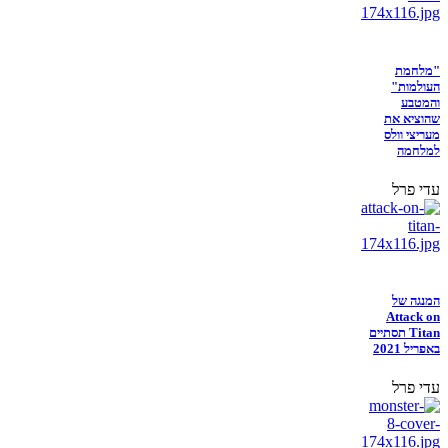
"מלחמת
העולמות"
והמטבע
שהוציא את
מעריצי וולס
למלחמה
עדי פרל
המנגה של
Attack on
Titan תסתיים
באפריל 2021
עדי פרל