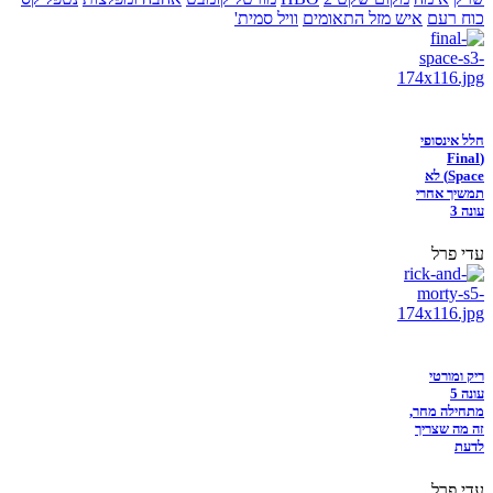
כוח רעם
איש מזל התאומים
וויל סמית'
חלל אינסופי
(Final
Space) לא
תמשיך אחרי
עונה 3
עדי פרל
ריק ומורטי
עונה 5
מתחילה מחר,
זה מה שצריך
לדעת
עדי פרל