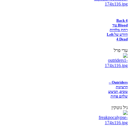
Back 4
Blood עוד
רחוק מלהיות
היורש של Left
4 Dead
עדי פרל
Outriders –
הרעיונות
טובים, הביצוע
שלהם פחות
גיל גוטקין