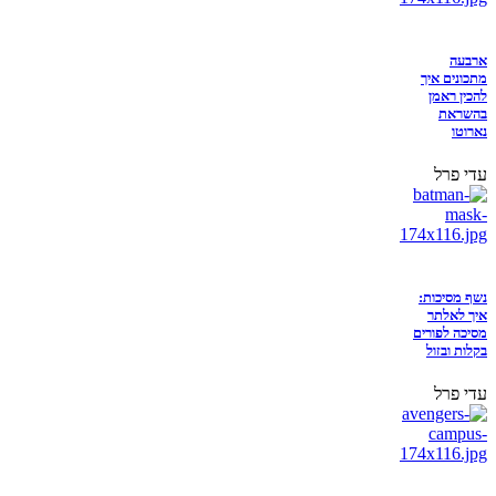
ארבעה
מתכונים איך
להכין ראמן
בהשראת
נארוטו
עדי פרל
נשף מסיכות:
איך לאלתר
מסיכה לפורים
בקלות ובזול
עדי פרל