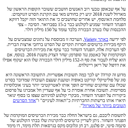
על אף שבאופן טבעי רוב האנשים חושבים ששובר הקופות הראשון של
מארוול לשנת 2018 יגיע רק בחודש מאי עם הקרנת הסרט
הנוקמים:
מלחמת האינסוף
, יש אחרים שחושבים כי את התואר הזה יקבל דווקא
הפנתר השחור
שמגיע לקולנוע כבר ב-15 בפברואר. הסיבה – צפי
ההכנסות שלו בערב הבכורה בלבד עומד על 150 מיליון דולר.
לפי ידיעה
באתר Variety
, הערכה זו מבוססת על נתונים שמצביעים על
היקף מכירות כרטיסים חסרות תקדים של הסרט ברחבי ארצות הברית.
לפי הערכות אלה,
הפנתר השחור
כבר עקף את מכירות הכרטיסים
המוקדמות של
באטמן נגד סופרמן
:
שחר הצדק
משנת 2016. בנוסף, אם
הוא יצליח לעבור את סף ה-152 מיליון דולר הבכורה שלו הוא יעקוף אפילו
את
דדפול
של ריאן ריינולדס.
מדוע זה קורה? יש לכך כמה תשובות אפשריות. התשובה הראשונה היא
סוג של פוליטיקלי קורקט באופיה וטוענת שעצם העובדה שמדובר בסרט
שכולו עם שחקנים שחורים הופך אותו לאטרקטיבי יותר בעיני אוכלוסיות
מסויימות. תשובה אחרת אומרת כי על אף שעדיין חל אמברגו על פרסום
ביקורות על
הפנתר השחור
, מבקרי קולנוע למיניהם שצפו בו בסוף ינואר
תיארו אותו ברשתות החברתיות כ"תאווה לעיניים" ו"
אחד הסרטים
הטובים ביותר של מארוול
".
לתשומת ליבכם, גם בישראל החלה כבר מכירת הכרטיסים המוקדמת של
הפנתר השחור
. ניתן לשריין כרטיסים להקרנות שלו בבתי הקולנוע של
סינמה סיטי, יס פלנט, רב חן וגלובוס מקס בגרסאות תלת מימד, דו מימד