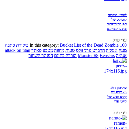
לזכרו: חוברות
קומיקס של
הפנתר השחור
מופצות בחינם
עדי פרל
Zombie 100
Bucket List of the Dead
In this category:
ביקורת
כתבה
מנגה
אנגליה
הרברט גורג' וולס
טעות
מחווה
מטבע
פאונד
attack on titan
אנימה
Beastars
Monster #8
הורדה בחינם
הפנתר השחור
פוקימון חוגג
25 שנה עם
קליפ חדש של
קייטי פרי
עדי פרל