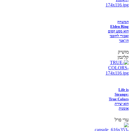
המשחק
Elden Ring
הוא מסע קסום
ואכזרי לחובבי
הז'אנר
מושיק
קלינמן
Life is
Strange:
True Colors
הוא יצירת
אומנות
עדי פרל