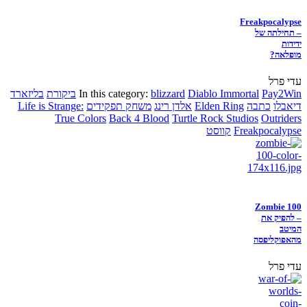
Freakpocalypse
– תחילתה של
ידידות
מופלאה?
עדי פרל
Pay2Win
Diablo Immortal
blizzard
In this category:
ביקורת
בליזארד
דיאבלו
כתבה
Elden Ring
אלדן רינג
משחק תפקידים
Life is Strange:
True Colors
Back 4 Blood
Turtle Rock Studios
Outriders
Freakpocalypse
קווסט
Zombie 100
– להפיק את
המיטב
מהאפוקליפסה
עדי פרל