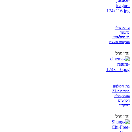
עזרא מילר
מושעה
מ"הפלאש"
בעקבות מעצרו
עדי פרל
בתי הקולנוע
חוזרים ב-27
במאי, אלה
הסרטים
שיוקרנו
עדי פרל