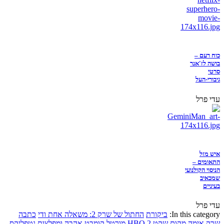
כוח רעם –
בושה לז'אנר
סרטי
גיבורי-העל
עדי פרל
איש מזל
התאומים –
הניסוי הקולנועי
שמכאיב
בעיניים
עדי פרל
In this category:
ביקורת
החתול של שרק 2: משאלה אחת ודי
כתבה
שרק
אימה
מקום שקט 2
HBO
מורטל קומבט
אהבה ומפלצות
נטפליקס