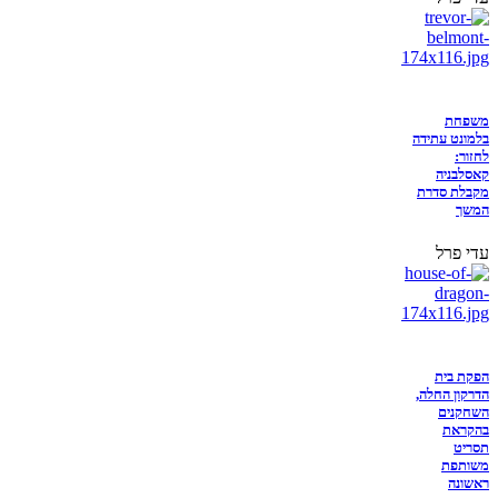
משפחת
בלמונט עתידה
לחזור:
קאסלבניה
מקבלת סדרת
המשך
עדי פרל
הפקת בית
הדרקון החלה,
השחקנים
בהקראת
תסריט
משותפת
ראשונה