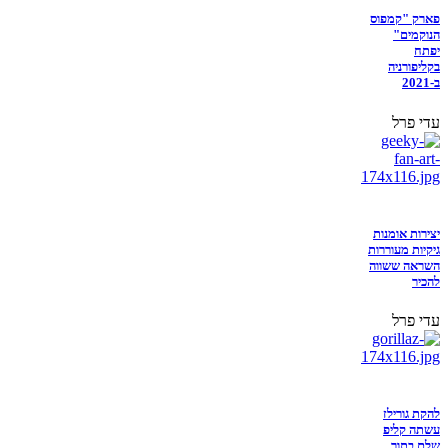
פארק "קמפוס
הנוקמים"
יפתח
בקליפורניה
ב-2021
עדי פרל
יצירות אומנות
גיקיות מעוררות
השראה ששווה
להכיר
עדי פרל
להקת גורילז
עשתה קליפ
שלם בתוך