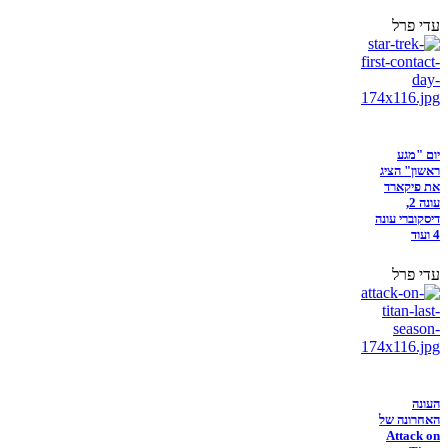
עדי פרל
יום "מגע
ראשון" הציג
את פיקארד
עונה 2,
דיסקוברי עונה
4 ועוד
עדי פרל
העונה
האחרונה של
Attack on