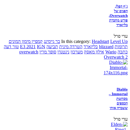
ג'ף קפלן,
הפנים של
Overwatch,
פורש מחברת
בליזארד
עדי פרל
Level Up
Headstart
In this category:
בר גיימינג
קמפיין מימון המונים
תרומות
blizzard
בליזארד
הטרדה מינית
תביעה
IGN
E3 2021
טור דעה
כתבה
Wario
אילון מאסק
מערכון
נינטנדו
סופר מריו
overwatch
Overwatch 2
Diablo
Immortal –
מסחטת
הכספים
ששברה אותי
עדי פרל