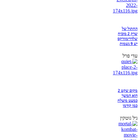
החתול של
שרק 2 מוכיח
שלדרימוורקס
יש 9 נשמות
עדי פרל
מקום שקט 2
הוא המשך
כמעט מוצלח
כמו קודמו
גיל גוטקין