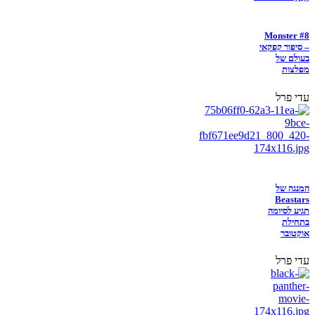
Monster #8
– סיפור קפקאי
בעולם של
מפלצות
עדי פרל
המנגה של
Beastars
תגיע לסיומה
בתחילת
אוקטובר
עדי פרל