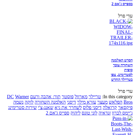
בספייס ג'אם 2
עדי פרל
הסרט האלמנה
השחורה עובר
סופית
לסטרימינג, צפו
בטריילר החדש
עדי פרל
In this category:
טריילר
מארוול
פוסטר
תור: אהבה ורעם
Warner
DC
Bros
הפלאש
מעצר
עזרא מילר
דיסני
האלמנה השחורה
לוקה
נשמה
פיקסאר
קרואלה
דיסני פלוס
לשחרר את גיא
שאנג-צ'י
שירות סטרימינג
ג'יימס לברון
זנדאיה
לוני טונס
ליהוק
ספייס ג'אם 2