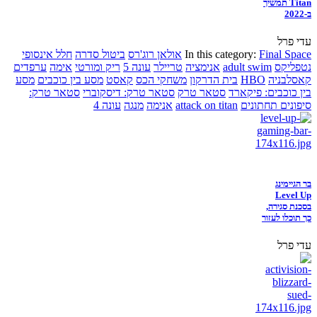
Titan תמשיך
ב-2022
עדי פרל
Final Space
In this category:
אולאן רוג'רס
ביטול סדרה
חלל אינסופי
נטפליקס
adult swim
אנימציה
טריילר
עונה 5
ריק ומורטי
אימה
ערפדים
קאסלבניה
HBO
בית הדרקון
משחקי הכס
קאסט
מסע בין כוכבים
מסע
בין כוכבים: פיקארד
סטאר טרק
סטאר טרק: דיסקוברי
סטאר טרק:
סיפונים תחתונים
attack on titan
אנימה
מנגה
עונה 4
בר הגיימינג
Level Up
בסכנת סגירה,
כך תוכלו לעזור
עדי פרל