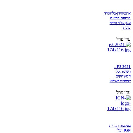
אקטיוויז'ן-בליזארד
חוטפת תביעת
ענק על הטרדה
מינית
עדי פרל
E3 2021 –
רשימת כל
המשחקים
שיופיעו באירוע
עדי פרל
בעקבות תקרית
IGN: על