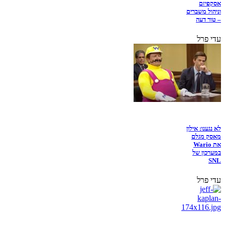
אסקפיזם
וניהול משברים
– טור דעה
עדי פרל
לא נגענו: אילון
מאסק מגלם
את Wario
במערכון של
SNL
עדי פרל