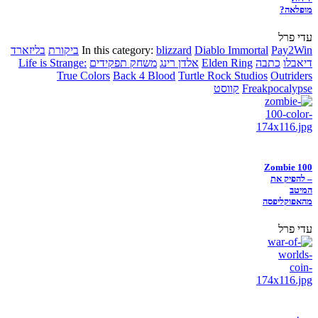
מופלאה?
עדי פרל
Pay2Win
Diablo Immortal
blizzard
In this category:
ביקורת
בליזארד
דיאבלו
כתבה
Elden Ring
אלדן רינג
משחק תפקידים
Life is Strange:
True Colors
Back 4 Blood
Turtle Rock Studios
Outriders
Freakpocalypse
קווסט
Zombie 100
– להפיק את
המיטב
מהאפוקליפסה
עדי פרל