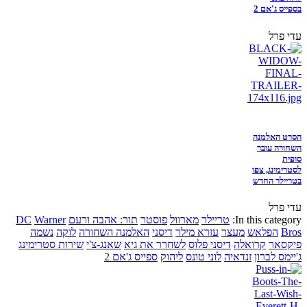
בספייס ג'אם 2
עדי פרל
הסרט האלמנה
השחורה עובר
סופית
לסטרימינג, צפו
בטריילר החדש
עדי פרל
In this category:
טריילר
מארוול
פוסטר
תור: אהבה ורעם
Warner
DC
Bros
הפלאש
מעצר
עזרא מילר
דיסני
האלמנה השחורה
לוקה
נשמה
פיקסאר
קרואלה
דיסני פלוס
לשחרר את גיא
שאנג-צ'י
שירות סטרימינג
ג'יימס לברון
זנדאיה
לוני טונס
ליהוק
ספייס ג'אם 2