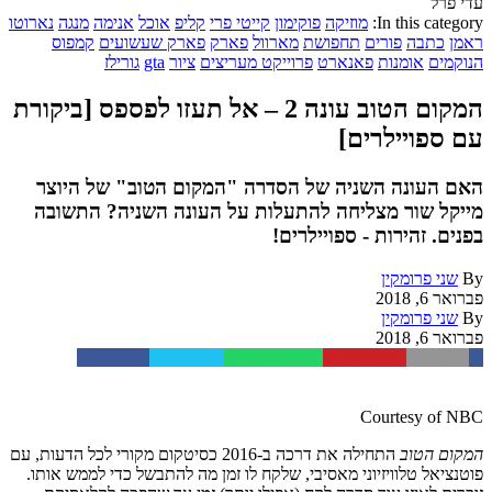
עדי פרל
In this category:
מוזיקה
פוקימון
קייטי פרי
קליפ
אוכל
אנימה
מנגה
נארוטו
ראמן
כתבה
פורים
תחפושת
מארוול
פארק
פארק שעשועים
קמפוס
הנוקמים
אומנות
פאנארט
פרוייקט מעריצים
ציור
gta
גורילז
המקום הטוב עונה 2 – אל תעזו לפספס [ביקורת
עם ספויילרים]
האם העונה השניה של הסדרה "המקום הטוב" של היוצר
מייקל שור מצליחה להתעלות על העונה השניה? התשובה
בפנים. זהירות - ספויילרים!
By
שני פרומקין
פברואר 6, 2018
By
שני פרומקין
פברואר 6, 2018
Facebook
Twitter
WhatsApp
Pinterest
Email
Courtesy of NBC
המקום
הטוב
התחילה
את
דרכה
ב
-2016
כסיטקום
מקורי
לכל
הדעות
,
עם
פוטנציאל
טלוויזיוני
מאסיבי
,
שלקח
לו
זמן
מה
להתבשל
כדי
לממש
אותו
.