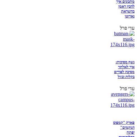
מתכונים איך
להכין ראמן
בהשראת
נארוטו
עדי פרל
נשף מסיכות:
איך לאלתר
מסיכה לפורים
בקלות ובזול
עדי פרל
פארק "קמפוס
הנוקמים"
יפתח