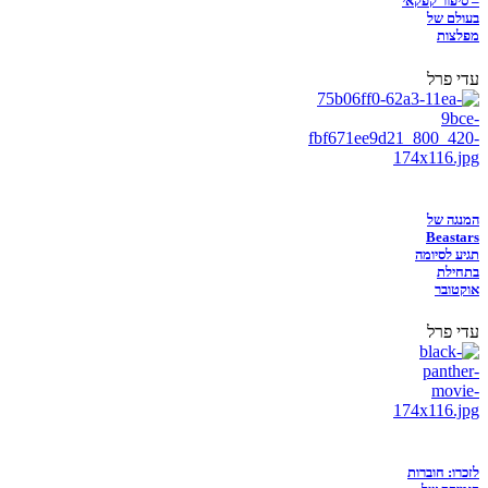
– סיפור קפקאי
בעולם של
מפלצות
עדי פרל
המנגה של
Beastars
תגיע לסיומה
בתחילת
אוקטובר
עדי פרל
לזכרו: חוברות