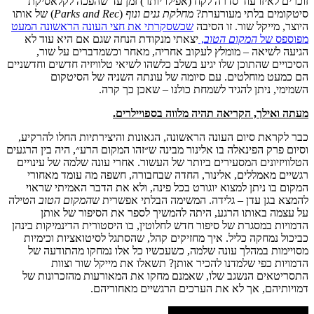
זוכרים
לאיזו
עוד
סדרה
לקח
(
אפילו
יותר
)
זמן
עד
שהפכה
לקלאסיקת
סיטקומים בלתי מעורערת
?
מחלקת
גנים
ונוף
(
Parks and Rec
)
של
אותו
היוצר
,
מייקל
שור
.
זו
הסיבה
שכשסקרתי
את
חצי
העונה
הראשונה
המעט
מפוספס
של
המקום
הטוב
,
יצאתי
מנקודת
הנחה
שגם
אם
היא
עוד
לא
הגיעה
לשיאה
–
מומלץ
לעקוב
אחריה
,
מאחר
וכשמדברים
על
שור
,
הסיכויים
שהתוכן
שלו
יגיע
בשלב
כלשהו
לשיאי
טלוויזיה
חדשים
וחדשניים
הם
כמעט
מוחלטים
.
עם
סיומה
של
עונתה השניה
של
הסיטקום
השמימי,
ניתן
להגיד
לשמחת
כולנו
–
שאכן
כך
קרה
.
מעתה
ואילך
,
הקריאה
תהיה
מלווה
בספויילרים
.
כבר
לקראת
סיום
העונה
הראשונה
,
הגאונות
והיצירתיות
החלו
להרקיע
,
וסיום
פרק הפינאלה
בו
אלינור
מבינה
ש״זהו
המקום
הרע״
,
היה
בין
הרגעים
הטלוויזיונים
המסעירים
ביותר
של
העשור
.
אחרי
עונה
שלמה
של
עינויים
רגשיים
מאמללים
,
אלינור
,
החדה
שבחבורה
,
חשפה
מה
עומד
מאחורי
המקום
בו
ניתן
למצוא
יוגורט
בכל
פינה
,
ולא
את
הדבר
האמיתי
ש
ראוי
להמצא
בגן
עדן
–
גלידה
.
המשימה
הבלתי
אפשרית
ש
המקום
הטוב
הטילה
על
עצמה
באותו
הרגע
,
היתה
להמשיך
לספר
את
הסיפור
של
אותן
הדמויות
במסגרת
של
סיפור
חדש
לחלוטין
,
בו
היסטורית
הדינמיקות
בינהן
כביכול
נמחקה
כליל
.
איך
מחזיקים
קהל
,
שהסתגל
לסיטואציות
וכימיות
מסויימות
במהלך
עונה
שלמה
,
כשעכשיו
כל
אלו
נמחקו
מהתודעה
של
הדמויות
כפי
שלמדנו
להכיר
אותן
?
תשאלו
את
מייקל
שור
וצוות
התסריטאים
הנשגב
שלו
,
שאמנם
מחקו
את
המאורעות
מהזכרונות
של
דמויותיהם
,
אך
לא
את
הערכים
הרגשיים
מאחוריהם
.