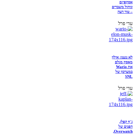
אסקפיזם
וניהול משברים
– טור דעה
עדי פרל
לא נגענו: אילון
מאסק מגלם
את Wario
במערכון של
SNL
עדי פרל
ג'ף קפלן,
הפנים של
Overwatch,