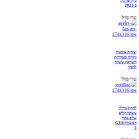
בקליפורניה
ב-2021
עדי פרל
יצירות אומנות
גיקיות מעוררות
השראה ששווה
להכיר
עדי פרל
להקת גורילז
עשתה קליפ
שלם בתוך
המשחק GTA
5