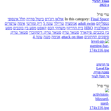
Titan תמשיך
ב-2022
עדי פרל
Final Space
In this category:
אולאן רוג'רס
ביטול סדרה
חלל אינסופי
נטפליקס
adult swim
אנימציה
טריילר
עונה 5
ריק ומורטי
אימה
ערפדים
קאסלבניה
HBO
בית הדרקון
משחקי הכס
קאסט
מסע בין כוכבים
מסע
בין כוכבים: פיקארד
סטאר טרק
סטאר טרק: דיסקוברי
סטאר טרק:
סיפונים תחתונים
attack on titan
אנימה
מנגה
עונה 4
בר הגיימינג
Level Up
בסכנת סגירה,
כך תוכלו לעזור
עדי פרל