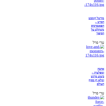
מורטל קומבט
הסרט –
הפאנסרביס
משתלט על
הסיפור
עדי פרל
אהבה
ומפלצות –
ביצוע מרגש
ומלא חן בסוף
העולם
עדי פרל