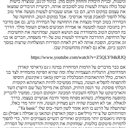
ונישנות
,
ובניית
היכולת והחוזק
לקום
מהן
.
בניגוד
לג׳נט
,
שנוצרה
כישות
שכל
כולה
נועדה
לעשות
טוב
לסובבים
אותה
,
רביעיית
הגיבורים
שמצאו
את
עצמם
במקום
הרע
,
הם
בני
אנוש
שעבורם
לעשות
מעשה
אחד
טוב
עלול
להפוך
למאבק
פנימי
אגרסיבי
.
אבל
ב
מקום
הטוב
,
התחושה
של
הבחירה
בטוב
תמיד
מנצחת
את
התחושה
של
הבחירה
ברע
,
גם
אם
מדובר
רק
בתגובה
קטנה
למעשה
או
אמירה
המגיעים
מ
אדם
העומד
מולך
.
הדרך
בה
המקום הטוב
מתמודדת
עם
הנושא
הטעון
,
שמדגישה
את
החשיבות
של
הדחיפה
,
ההדרכה
והעידוד
לעשות
טוב
על
–
ידי
משפחה
,
חברים
או
בני
זוג
אוהבים
,
הופכת
אותה
לא
רק
לאחת
הסדרות
המוצלחות
שרצות
במסך
הקטן
כיום
,
אלא
גם
לאחת
מהחשובות
שבו
.
https://www.youtube.com/watch?v=Z5QLY94kRJQ
אם
כבר
מדברים
על
הדמות
המיוחדת
במינה
ג׳נט
(
דארסי
קארדן
המדהימה
),
התגליות
העצמיות
שלה
ומה
שהיא
הפיקה
מהמחייה
לצד
בני
האדם
,
כולל
ההתאהבות
המבלבלת
בג׳ייסון
(
מאני
ג׳אקינטו
),
הוסיפו
להתפתח
להפליא
העונה
,
בעודה
ממשיכה
להיות
האתנחתא
הקומית
הבלתי
פוסקת
.
טד
דנסון
הותיק
,
המגלם
את
מייקל
(
על
שם
היוצר
)
השד
והארכיטקט
של
הבלוף
השכונתי
המכונה
״
המקום
הטוב״
,
ממשיך
להבריק
בהופעה
מחשמלת
,
כשהוא
מפתח
מוסר
וחיבה
אנושיים
בעצמו
,
בדרך
לגאולה
.
אני
לא
חושבת
שהיה
רגע
מצחיק
העונה
,
והיו
יותר
מדי
כאלו
,
שהתעלה
על
הרגע
בו
הוא
אומר
לשון
השד
–
בוס
שלו
"Ya basic".
דמויותיהם
של
צ׳ידי
(
וויליאם
ג׳קסון
הארפר
)
וטהאני
(
ג׳אמילה
ג׳אמיל
)
גם
פיתחו
ניואנסים
יותר
מובהקים
ואיזורים
רגשיים
מעמיקים
יותר
,
כדי
להפוך
לדמויות
סיטקום
בולטות
,
שמחזקות
את
הקומיות
והדרמטיות
של
הסדרה
.