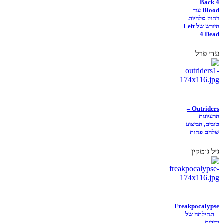
Back 4
Blood עוד
רחוק מלהיות
היורש של Left
4 Dead
עדי פרל
Outriders –
הרעיונות
טובים, הביצוע
שלהם פחות
גיל גוטקין
Freakpocalypse
– תחילתה של
ידידות