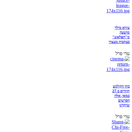
עזרא מילר
מושעה
מ"הפלאש"
בעקבות מעצרו
עדי פרל
בתי הקולנוע
חוזרים ב-27
במאי, אלה
הסרטים
שיוקרנו
עדי פרל