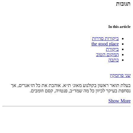
תגובות
In this article
ביקורות סדרות
the good place
ביקורת
המקום הטוב
כתבה
שני פרומקין
בעלת תואר ראשון בקולנוע מאונ׳ ת״א. אוהבת את כל הז׳אנרים, אך
נסחפת בעיקר לכיוון כל מה שמד״ב, פנטזיה, קסם וזומבים.
Show More