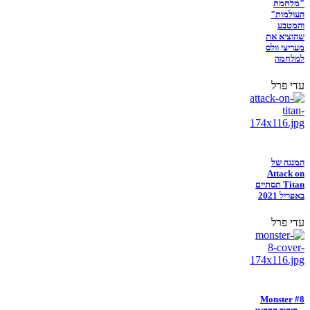
"מלחמת
העולמות"
והמטבע
שהוציא את
מעריצי וולס
למלחמה
עדי פרל
המנגה של
Attack on
Titan תסתיים
באפריל 2021
עדי פרל
Monster #8