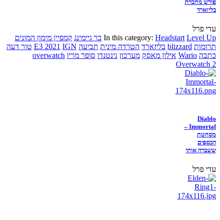
פורש מחברת
בליזארד
עדי פרל
Level Up
Headstart
In this category:
בר גיימינג
קמפיין מימון המונים
תרומות
blizzard
בליזארד
הטרדה מינית
תביעה
IGN
E3 2021
טור דעה
כתבה
Wario
אילון מאסק
מערכון
נינטנדו
סופר מריו
overwatch
Overwatch 2
Diablo
Immortal –
מסחטת
הכספים
ששברה אותי
עדי פרל