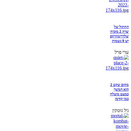
החתול של
שרק 2 מוכיח
שלדרימוורקס
יש 9 נשמות
עדי פרל
מקום שקט 2
הוא המשך
כמעט מוצלח
כמו קודמו
גיל גוטקין