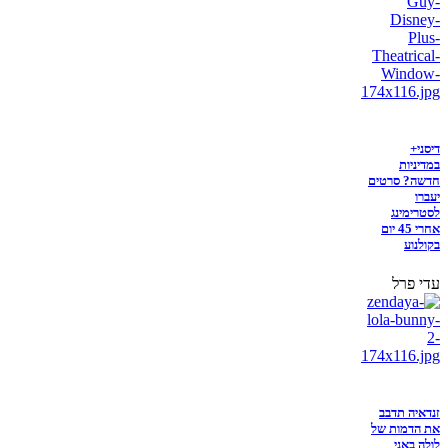
דיסני+
במדיניות
חדשה? סרטים
יעברו
לסטרימינג
אחרי 45 יום
בקולנוע
עדי פרל
זנדאיה תדבב
את הדמות של
לולה באני