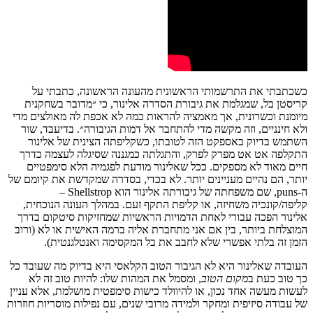
כשכתבתי
את
התרשמותי
הראשונית
מהעונה
הראשונה
,
כתבתי
על
קריסטן
בל
,
שמגלמת
את
גיבורת
הסדרה
אלינור
,
כי
״מדובר
בשחקנית
מיומנת
וכשרונית
,
אך
מאמציה
להראות
כמה
לא
אכפת
לה
מאולצים
מדי
ולא
חינניים
,
וזה
מקשה
מדי
להתחבר
אל
דמות
הגיבורה״
.
בדיעבד
,
שור
השתמש
בדיוק
באספקט
הזה
לטובתו
,
כשקליפתה
הצינית
של
אלינור
התקלפה
אט
אט
מפרק
לפרק
,
והתגלתה
כמגננה
שסיגלה
לעצמה
כדרך
חיים
מאוד
לא
מספקים
. ככל שאלינור מודעת לפגמיה הלא סימפטיים
יותר, הם נהיים מעניינים יותר.
לא
בכדי
,
בסדרה
שמקדשת
את
קיומם
של
ה
-puns,
שם
משפחתה
של
גיבורתה
אלינור
הוא
Shellstrop –
קליפה/קונכיה
משחיזה
,
או
קליפת
התקף
זעם
.
במהלך
העונה
הנוכחית
,
אלינור
הפכה
עבורי
לאחת
הדמויות
הראשיות
שמחזיקות
סיטקום
בדרך
המוצלחת
ביותר
,
בין
אם
אני
מתחברת
אליה
ברמה
האישית
או
לא
(
ורוב
הזמן
זה
בלתי
אפשרי
שלא
לחבב
את
בל
המקסימה ואנטלגנטית
).
העובדה
שאלינור
היא
לא
הגיבור
הטוב
הקלאסי
היא
בדיוק
מה
שעובד
כל
כך
טוב
כעת
ב
מקום
הטוב
,
ו
מסמל
את
המהות
שלו
:
להיות
טוב
זה
לא
לעשות
מעשה
אחד
נכון
,
או
להיוולד
כ
ישות
סימפטית
מושלמת
,
אלא
עניין
של
עבודה
סיזיפית
ומחקר
ולמידה
מרובי
שנים
,
עם
נפילות
מוסריות
חוזרות