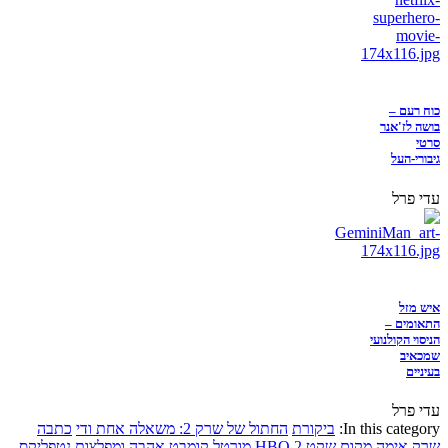
כוח רעם –
בושה לז'אנר
סרטי
גיבורי-העל
עדי פרל
איש מזל
התאומים –
הניסוי הקולנועי
שמכאיב
בעיניים
עדי פרל
In this category:
ביקורת
החתול של שרק 2: משאלה אחת ודי
כתבה
שרק
אימה
מקום שקט 2
HBO
מורטל קומבט
אהבה ומפלצות
נטפליקס