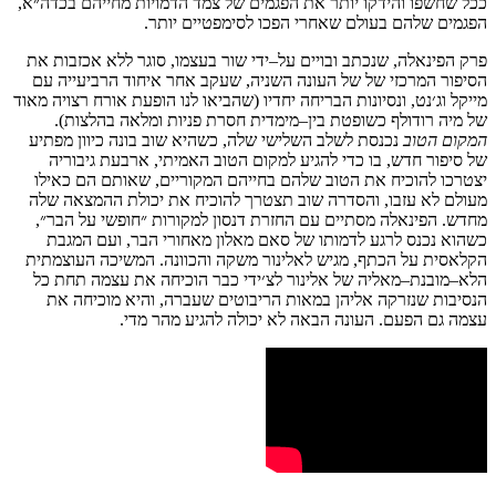
ככל
שחשפו
והידקו
יותר
את
הפגמים
של
צמד
הדמויות
מחייהם
בכדה״א
,
הפגמים
שלהם
בעולם
שאחרי
הפכו
לסימפטיים
יותר
.
פרק
הפינאלה
,
שנכתב
ובויים
על
–
ידי
שור
בעצמו
,
סוגר
ללא
אכזבות
את
הסיפור
המרכזי
של
של
העונה
השניה
,
שעקב
אחר
איחוד
הרביעייה
עם
מייקל
וג׳נט
,
ונסיונות
הבריחה
יחדיו
(
שהביאו
לנו
הופעת
אורח
רצויה
מאוד
של
מיה
רודולף
כשופטת
בין
–
מימדית
חסרת
פניות ומלאה בהלצות
).
המקום
הטוב
נכנסת
לשלב
השלישי
שלה
,
כשהיא
שוב
בונה
כיוון
מפתיע
של
סיפור
חדש
,
בו
כדי
להגיע
למקום
הטוב
האמיתי
,
ארבעת
גיבוריה
יצטרכו
להוכיח
את
הטוב
שלהם
בחייהם
המקוריים
,
שאותם
הם
כאילו
מעולם
לא
עזבו
,
והסדרה
שוב
תצטרך
להוכיח
את
יכולת
ההמצאה
שלה
מחדש
.
הפינאלה
מסתיים עם החזרת
דנסון
למקורות
״חופשי
על
הבר״
,
כשהוא
נכנס
לרגע
לדמותו
של
סאם
מאלון
מאחורי
הבר
,
ועם
המגבת
הקלאסית
על
הכתף
,
מגיש
לאלינור
משקה
והכוונה
.
המשיכה
העוצמתית
הלא
–
מובנת
–
מאליה
של
אלינור
לצ׳ידי
כבר
הוכיחה
את
עצמה
תחת
כל
הנסיבות
שנזרקה
אליהן
במאות
הריבוטים
שעברה
,
והיא
מוכיחה
את
עצמה
גם
הפעם
. העונה הבאה לא יכולה להגיע מהר מדי.