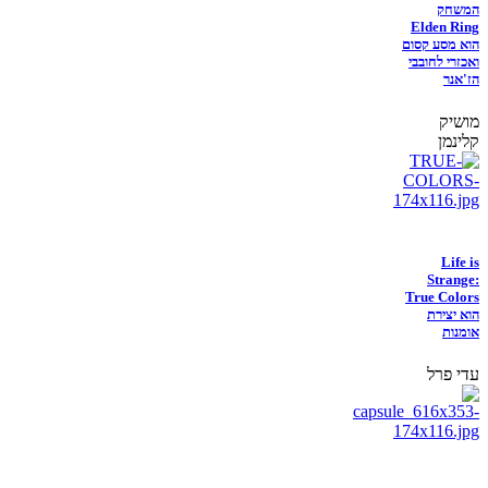
המשחק
Elden Ring
הוא מסע קסום
ואכזרי לחובבי
הז'אנר
מושיק
קלינמן
Life is
Strange:
True Colors
הוא יצירת
אומנות
עדי פרל