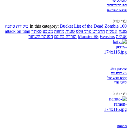
קומיקס של
הפנתר השחור
מופצות בחינם
עדי פרל
Zombie 100
Bucket List of the Dead
In this category:
ביקורת
כתבה
מנגה
אנגליה
הרברט גורג' וולס
טעות
מחווה
מטבע
פאונד
attack on titan
אנימה
Beastars
Monster #8
הורדה בחינם
הפנתר השחור
פוקימון חוגג
25 שנה עם
קליפ חדש של
קייטי פרי
עדי פרל
ארבעה