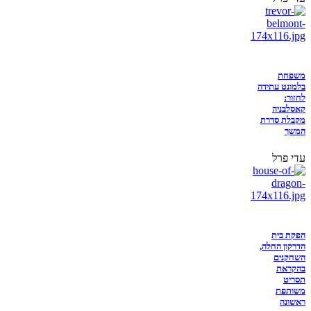
משפחת
בלמונט עתידה
לחזור:
קאסלבניה
מקבלת סדרת
המשך
עדי פרל
הפקת בית
הדרקון החלה,
השחקנים
בהקראת
תסריט
משותפת
ראשונה