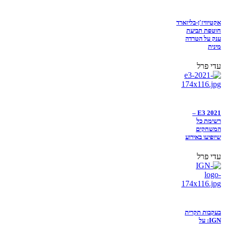
אקטיוויז'ן-בליזארד
חוטפת תביעת
ענק על הטרדה
מינית
עדי פרל
E3 2021 –
רשימת כל
המשחקים
שיופיעו באירוע
עדי פרל
בעקבות תקרית
IGN: על