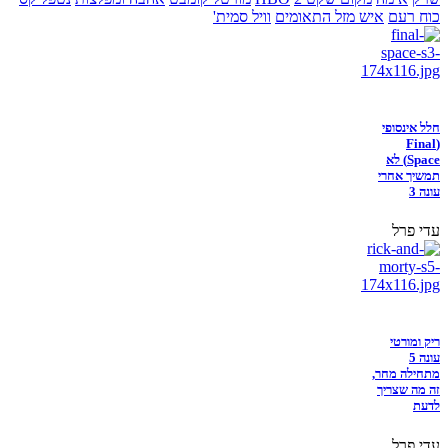
כוח רעם
איש מזל התאומים
וויל סמית'
חלל אינסופי
(Final
Space) לא
תמשיך אחרי
עונה 3
עדי פרל
ריק ומורטי
עונה 5
מתחילה מחר,
זה מה שצריך
לדעת
עדי פרל