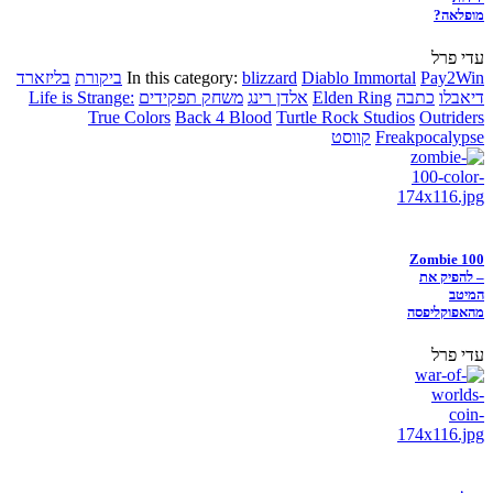
מופלאה?
עדי פרל
Pay2Win
Diablo Immortal
blizzard
In this category:
ביקורת
בליזארד
דיאבלו
כתבה
Elden Ring
אלדן רינג
משחק תפקידים
Life is Strange:
True Colors
Back 4 Blood
Turtle Rock Studios
Outriders
Freakpocalypse
קווסט
Zombie 100
– להפיק את
המיטב
מהאפוקליפסה
עדי פרל