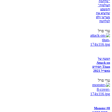
"מלחמת
העולמות"
והמטבע
שהוציא את
מעריצי וולס
למלחמה
עדי פרל
המנגה של
Attack on
Titan תסתיים
באפריל 2021
עדי פרל
Monster #8