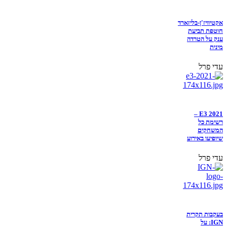
אקטיוויז'ן-בליזארד
חוטפת תביעת
ענק על הטרדה
מינית
עדי פרל
E3 2021 –
רשימת כל
המשחקים
שיופיעו באירוע
עדי פרל
בעקבות תקרית
IGN: על