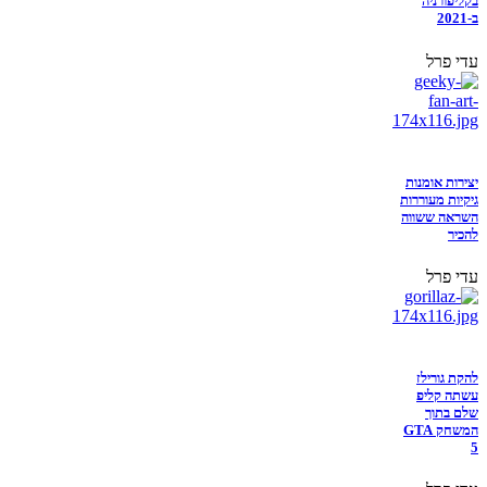
בקליפורניה
ב-2021
עדי פרל
יצירות אומנות
גיקיות מעוררות
השראה ששווה
להכיר
עדי פרל
להקת גורילז
עשתה קליפ
שלם בתוך
המשחק GTA
5