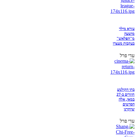
עזרא מילר
מושעה
מ"הפלאש"
בעקבות מעצרו
עדי פרל
בתי הקולנוע
חוזרים ב-27
במאי, אלה
הסרטים
שיוקרנו
עדי פרל