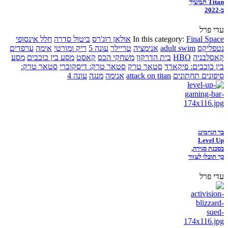
Titan תמשיך
ב-2022
עדי פרל
Final Space
In this category:
אולאן רוג'רס
ביטול סדרה
חלל אינסופי
נטפליקס
adult swim
אנימציה
טריילר
עונה 5
ריק ומורטי
אימה
ערפדים
קאסלבניה
HBO
בית הדרקון
משחקי הכס
קאסט
מסע בין כוכבים
מסע
בין כוכבים: פיקארד
סטאר טרק
סטאר טרק: דיסקוברי
סטאר טרק:
סיפונים תחתונים
attack on titan
אנימה
מנגה
עונה 4
בר הגיימינג
Level Up
בסכנת סגירה,
כך תוכלו לעזור
עדי פרל