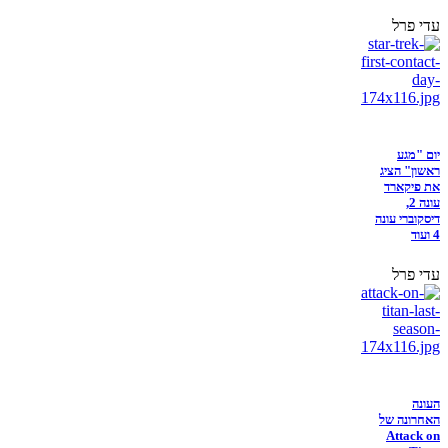
עדי פרל
יום "מגע
ראשון" הציג
את פיקארד
עונה 2,
דיסקוברי עונה
4 ועוד
עדי פרל
העונה
האחרונה של
Attack on