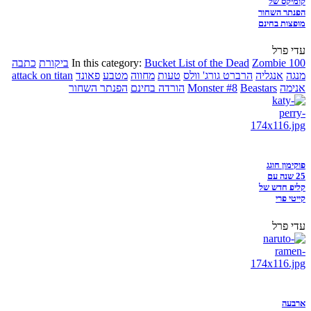
קומיקס של
הפנתר השחור
מופצות בחינם
עדי פרל
Zombie 100
Bucket List of the Dead
In this category:
ביקורת
כתבה
מנגה
אנגליה
הרברט גורג' וולס
טעות
מחווה
מטבע
פאונד
attack on titan
אנימה
Beastars
Monster #8
הורדה בחינם
הפנתר השחור
פוקימון חוגג
25 שנה עם
קליפ חדש של
קייטי פרי
עדי פרל
ארבעה