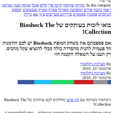
עדי פרל
In this category:
מוזיקה
פוקימון
קייטי פרי
קליפ
אוכל
אנימה
מנגה
נארוטו
ראמן
כתבה
פורים
תחפושת
מארוול
פארק
פארק שעשועים
קמפוס
הנוקמים
אומנות
פאנארט
פרוייקט מעריצים
ציור
gta
גורילז
בואו לזכות בעותקים של Bioshock The
Collection!
אם פספסתם את משחק המופת Bioshock יש לכם הזדמנות
חד פעמית להנות מהסדרה כולה מבלי להוציא שקל מהכיס.
רק תענו על השאלה הקטנה הזו
By
מערכת גיקלואיד
אוקטובר 10, 2016
By
מערכת גיקלואיד
אוקטובר 10, 2016
Facebook
Twitter
WhatsApp
Pinterest
Email
גיקלואיד בשיתוף עם
הד ארצי
מחלקים לכם עותקים של Bioshock The
Collection!
אנחנו מגרילים שני עותקים של המשחק בשבילכם – אחד לפלייסטיישן 4