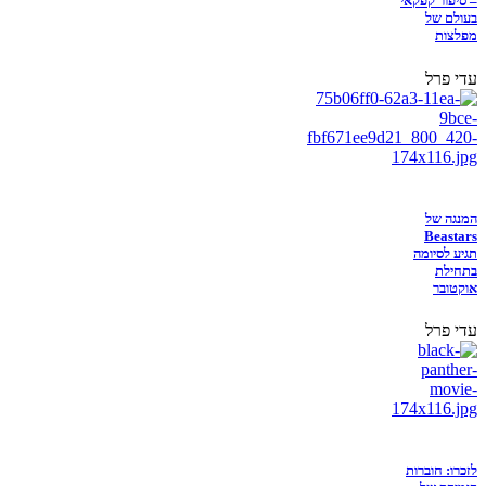
– סיפור קפקאי
בעולם של
מפלצות
עדי פרל
המנגה של
Beastars
תגיע לסיומה
בתחילת
אוקטובר
עדי פרל
לזכרו: חוברות