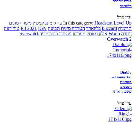
פורש מחברת
בליזארד
עדי פרל
Level Up
Headstart
In this category:
בר גיימינג
קמפיין מימון המונים
תרומות
blizzard
בליזארד
הטרדה מינית
תביעה
IGN
E3 2021
טור דעה
כתבה
Wario
אילון מאסק
מערכון
נינטנדו
סופר מריו
overwatch
Overwatch 2
Diablo
Immortal –
מסחטת
הכספים
ששברה אותי
עדי פרל