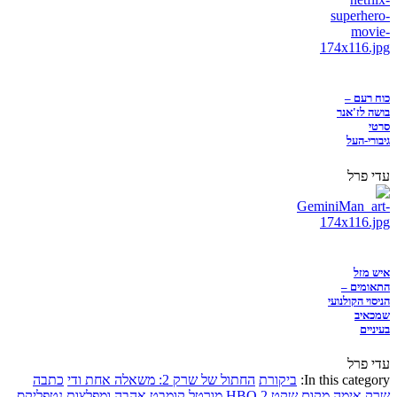
כוח רעם –
בושה לז'אנר
סרטי
גיבורי-העל
עדי פרל
איש מזל
התאומים –
הניסוי הקולנועי
שמכאיב
בעיניים
עדי פרל
In this category:
ביקורת
החתול של שרק 2: משאלה אחת ודי
כתבה
שרק
אימה
מקום שקט 2
HBO
מורטל קומבט
אהבה ומפלצות
נטפליקס