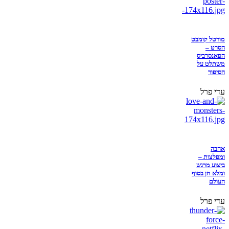
מורטל קומבט
הסרט –
הפאנסרביס
משתלט על
הסיפור
עדי פרל
אהבה
ומפלצות –
ביצוע מרגש
ומלא חן בסוף
העולם
עדי פרל