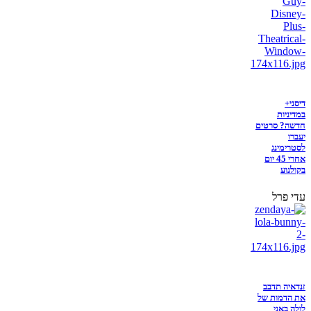
דיסני+
במדיניות
חדשה? סרטים
יעברו
לסטרימינג
אחרי 45 יום
בקולנוע
עדי פרל
זנדאיה תדבב
את הדמות של
לולה באני