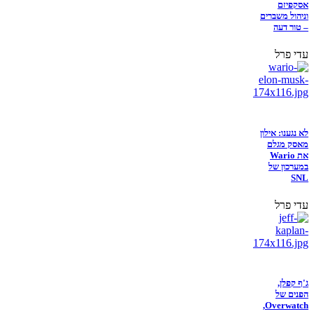
אסקפיזם
וניהול משברים
– טור דעה
עדי פרל
לא נגענו: אילון
מאסק מגלם
את Wario
במערכון של
SNL
עדי פרל
ג'ף קפלן,
הפנים של
Overwatch,