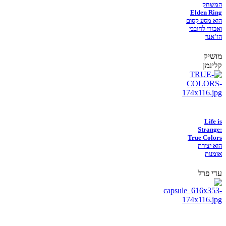
המשחק
Elden Ring
הוא מסע קסום
ואכזרי לחובבי
הז'אנר
מושיק
קלינמן
Life is
Strange:
True Colors
הוא יצירת
אומנות
עדי פרל