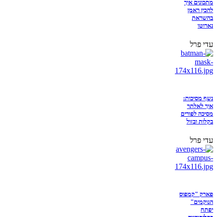
מתכונים איך
להכין ראמן
בהשראת
נארוטו
עדי פרל
נשף מסיכות:
איך לאלתר
מסיכה לפורים
בקלות ובזול
עדי פרל
פארק "קמפוס
הנוקמים"
יפתח