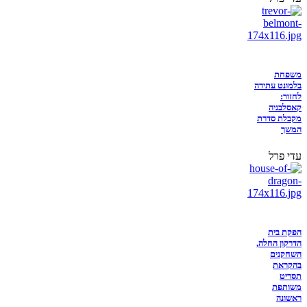
משפחת
בלמונט עתידה
לחזור:
קאסלבניה
מקבלת סדרת
המשך
עדי פרל
הפקת בית
הדרקון החלה,
השחקנים
בהקראת
תסריט
משותפת
ראשונה