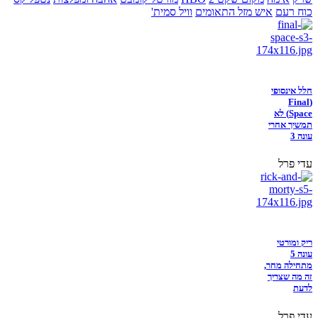
כוח רעם
איש מזל התאומים
וויל סמית'
חלל אינסופי
(Final
Space) לא
תמשיך אחרי
עונה 3
עדי פרל
ריק ומורטי
עונה 5
מתחילה מחר,
זה מה שצריך
לדעת
עדי פרל