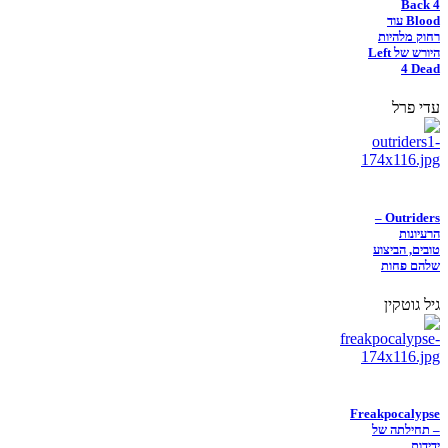
Back 4
Blood עוד
רחוק מלהיות
היורש של Left
4 Dead
עדי פרל
Outriders –
הרעיונות
טובים, הביצוע
שלהם פחות
גיל גוטקין
Freakpocalypse
– תחילתה של
ידידות