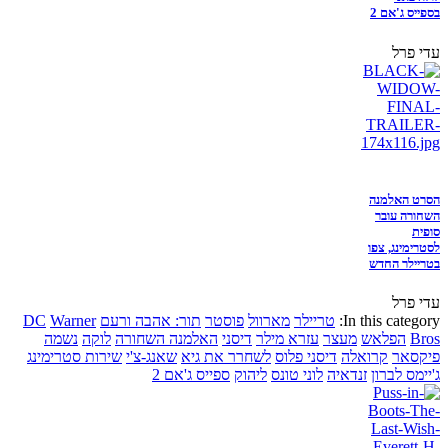
בספייס ג'אם 2
עדי פרל
הסרט האלמנה
השחורה עובר
סופית
לסטרימינג, צפו
בטריילר החדש
עדי פרל
In this category:
טריילר
מארוול
פוסטר
תור: אהבה ורעם
Warner
DC
Bros
הפלאש
מעצר
עזרא מילר
דיסני
האלמנה השחורה
לוקה
נשמה
פיקסאר
קרואלה
דיסני פלוס
לשחרר את גיא
שאנג-צ'י
שירות סטרימינג
ג'יימס לברון
זנדאיה
לוני טונס
ליהוק
ספייס ג'אם 2