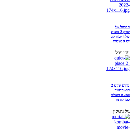
החתול של
שרק 2 מוכיח
שלדרימוורקס
יש 9 נשמות
עדי פרל
מקום שקט 2
הוא המשך
כמעט מוצלח
כמו קודמו
גיל גוטקין