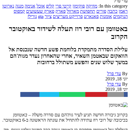
עדי פרל
In this category:
מוזיקה
פוקימון
קייטי פרי
קליפ
אוכל
אנימה
מנגה
נארוטו
ראמן
כתבה
פורים
תחפושת
מארוול
פארק
פארק שעשועים
קמפוס
הנוקמים
אומנות
פאנארט
פרוייקט מעריצים
ציור
gta
גורילז
באטוומן עם רובי רוז תעלה לשידור באוקטובר
הקרוב
עלילת הסדרה מתמקדת בלוחמת פשע חדשה שנכנסת אל
הוואקום שבאטמן השאיר, אחרי שהאחרון נעדר מגות'הם
במשך שלוש שנים והפשע משתולל ברחובות
By
עדי פרל
יוני 18, 2019
By
עדי פרל
יוני 18, 2019
Facebook
Twitter
WhatsApp
Pinterest
Email
בקרוב גיבורה חדשה תגיע לעיר גות'הם עם סדרה משלה –
באטוומן
בכיכובה של רובי רוז עתידה להתחיל את עונתה הראשונה ב-6 באוקטובר.
העלילה של
באטוומן
מספרת כי באטמן נעדר כבר במשך שלוש שנים, מה