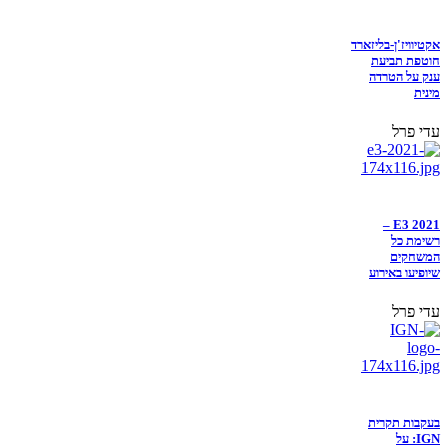
אקטיוויז'ן-בליזארד
חוטפת תביעת
ענק על הטרדה
מינית
עדי פרל
E3 2021 –
רשימת כל
המשחקים
שיופיעו באירוע
עדי פרל
בעקבות תקרית
IGN: על