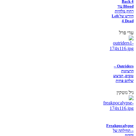
Back 4
Blood עוד
רחוק מלהיות
היורש של Left
4 Dead
עדי פרל
Outriders –
הרעיונות
טובים, הביצוע
שלהם פחות
גיל גוטקין
Freakpocalypse
– תחילתה של
ידידות