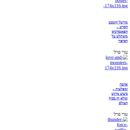
מורטל קומבט
הסרט –
הפאנסרביס
משתלט על
הסיפור
עדי פרל
אהבה
ומפלצות –
ביצוע מרגש
ומלא חן בסוף
העולם
עדי פרל