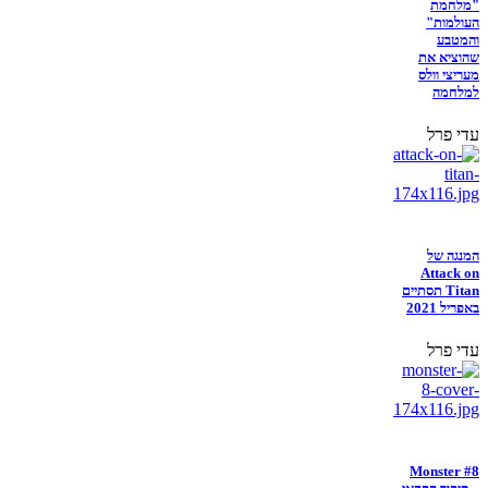
"מלחמת
העולמות"
והמטבע
שהוציא את
מעריצי וולס
למלחמה
עדי פרל
המנגה של
Attack on
Titan תסתיים
באפריל 2021
עדי פרל
Monster #8