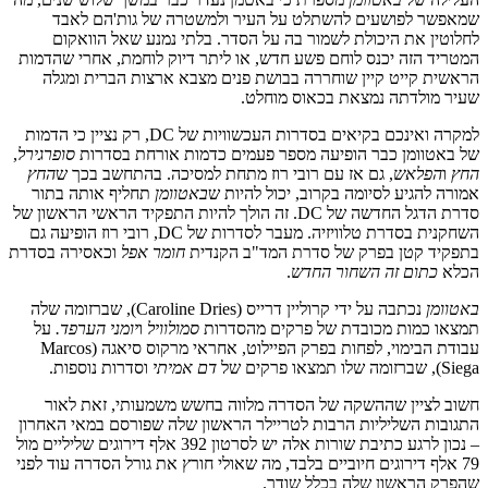
שמאפשר לפושעים להשתלט על העיר ולמשטרה של גות'הם לאבד
לחלוטין את היכולת לשמור בה על הסדר. בלתי נמנע שאל הוואקום
המטריד הזה יכנס לוחם פשע חדש, או ליתר דיוק לוחמת, אחרי שהדמות
הראשית קייט קיין שוחררה בבושת פנים מצבא ארצות הברית ומגלה
שעיר מולדתה נמצאת בכאוס מוחלט.
למקרה ואינכם בקיאים בסדרות העכשוויות של DC, רק נציין כי הדמות
של באטוומן כבר הופיעה מספר פעמים כדמות אורחת בסדרות
סופרגירל
,
החץ
ו
הפלאש
, גם אז עם רובי רוז מתחת למסיכה. בהתחשב בכך ש
החץ
אמורה להגיע לסיומה בקרוב, יכול להיות ש
באטוומן
תחליף אותה בתור
סדרת הדגל החדשה של DC. זה הולך להיות התפקיד הראשי הראשון של
השחקנית בסדרת טלוויזיה. מעבר לסדרות של DC, רובי רוז הופיעה גם
בתפקיד קטן בפרק של סדרת המד"ב הקנדית
חומר אפל
וכאסירה בסדרת
הכלא
כתום זה השחור החדש
.
באטוומן
נכתבה על ידי קרוליין דרייס (Caroline Dries), שברזומה שלה
תמצאו כמות מכובדת של פרקים מהסדרות
סמולוויל
ו
יומני הערפד.
על
עבודת הבימוי, לפחות בפרק הפיילוט, אחראי מרקוס סיאגה (Marcos
Siega), שברזומה שלו תמצאו פרקים של
דם אמיתי
וסדרות נוספות.
חשוב לציין שההשקה של הסדרה מלווה בחשש משמעותי, זאת לאור
התגובות השליליות הרבות לטריילר הראשון שלה שפורסם במאי האחרון
– נכון לרגע כתיבת שורות אלה יש לסרטון 392 אלף דירוגים שליליים מול
79 אלף דירוגים חיוביים בלבד, מה שאולי חורץ את גורל הסדרה עוד לפני
שהפרק הראשון שלה בכלל שודר.