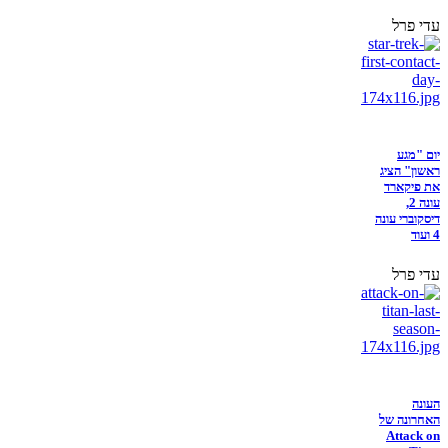
עדי פרל
יום "מגע
ראשון" הציג
את פיקארד
עונה 2,
דיסקוברי עונה
4 ועוד
עדי פרל
העונה
האחרונה של
Attack on