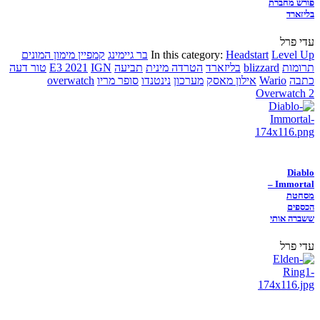
פורש מחברת
בליזארד
עדי פרל
Level Up
Headstart
In this category:
בר גיימינג
קמפיין מימון המונים
תרומות
blizzard
בליזארד
הטרדה מינית
תביעה
IGN
E3 2021
טור דעה
כתבה
Wario
אילון מאסק
מערכון
נינטנדו
סופר מריו
overwatch
Overwatch 2
Diablo
Immortal –
מסחטת
הכספים
ששברה אותי
עדי פרל