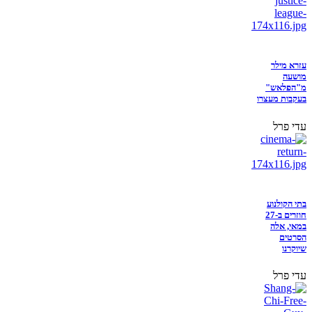
עזרא מילר
מושעה
מ"הפלאש"
בעקבות מעצרו
עדי פרל
בתי הקולנוע
חוזרים ב-27
במאי, אלה
הסרטים
שיוקרנו
עדי פרל