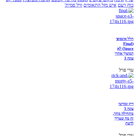
כוח רעם
איש מזל התאומים
וויל סמית'
חלל אינסופי
(Final
Space) לא
תמשיך אחרי
עונה 3
עדי פרל
ריק ומורטי
עונה 5
מתחילה מחר,
זה מה שצריך
לדעת
עדי פרל