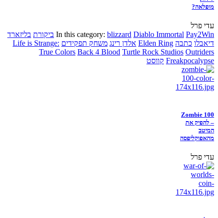
מופלאה?
עדי פרל
Pay2Win
Diablo Immortal
blizzard
In this category:
ביקורת
בליזארד
דיאבלו
כתבה
Elden Ring
אלדן רינג
משחק תפקידים
Life is Strange:
True Colors
Back 4 Blood
Turtle Rock Studios
Outriders
Freakpocalypse
קווסט
Zombie 100
– להפיק את
המיטב
מהאפוקליפסה
עדי פרל