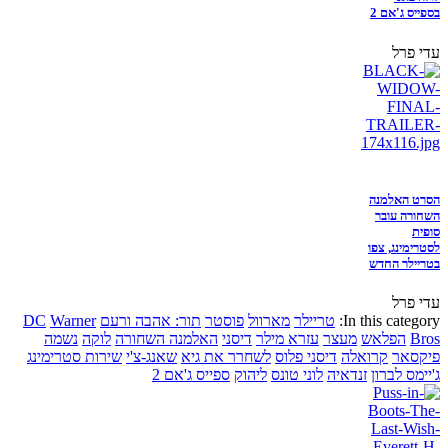
בספייס ג'אם 2
עדי פרל
הסרט האלמנה
השחורה עובר
סופית
לסטרימינג, צפו
בטריילר החדש
עדי פרל
In this category:
טריילר
מארוול
פוסטר
תור: אהבה ורעם
Warner
DC
Bros
הפלאש
מעצר
עזרא מילר
דיסני
האלמנה השחורה
לוקה
נשמה
פיקסאר
קרואלה
דיסני פלוס
לשחרר את גיא
שאנג-צ'י
שירות סטרימינג
ג'יימס לברון
זנדאיה
לוני טונס
ליהוק
ספייס ג'אם 2