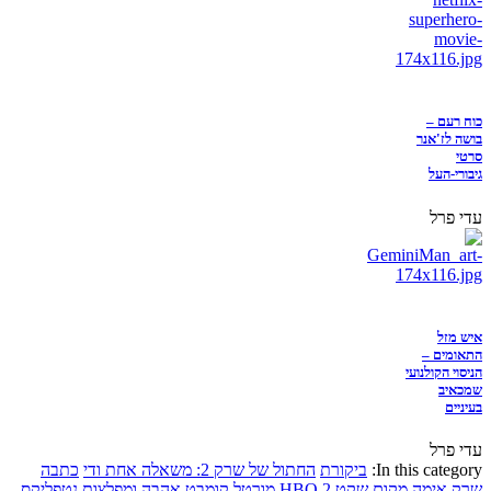
כוח רעם –
בושה לז'אנר
סרטי
גיבורי-העל
עדי פרל
איש מזל
התאומים –
הניסוי הקולנועי
שמכאיב
בעיניים
עדי פרל
In this category:
ביקורת
החתול של שרק 2: משאלה אחת ודי
כתבה
שרק
אימה
מקום שקט 2
HBO
מורטל קומבט
אהבה ומפלצות
נטפליקס