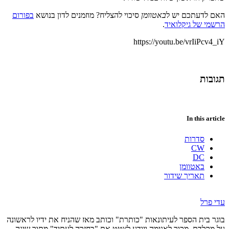
האם לדעתכם יש ל
באטוומן
סיכוי להצליח? מוזמנים לדון בנושא
בפורום
הרשמי של גיקלואיד
.
https://youtu.be/vrIiPcv4_iY
תגובות
In this article
סדרות
CW
DC
באטוומן
תאריך שידור
עדי פרל
בוגר בית הספר לעיתונאות "כותרת" וכותב מאז שהניח את ידיו לראשונה
על מקלדת. מכור לאנימה ויודע לצטט את "בחזרה לעתיד" מתוך שינה.