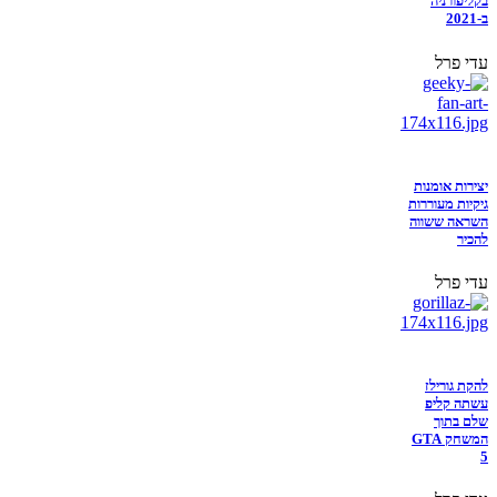
בקליפורניה
ב-2021
עדי פרל
יצירות אומנות
גיקיות מעוררות
השראה ששווה
להכיר
עדי פרל
להקת גורילז
עשתה קליפ
שלם בתוך
המשחק GTA
5