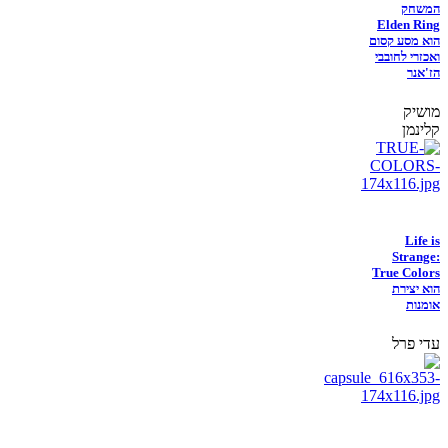
המשחק
Elden Ring
הוא מסע קסום
ואכזרי לחובבי
הז'אנר
מושיק
קלינמן
Life is
Strange:
True Colors
הוא יצירת
אומנות
עדי פרל