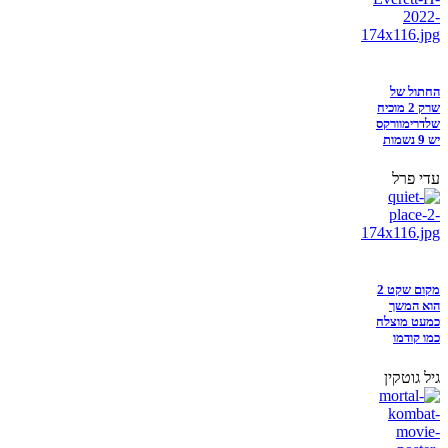
החתול של
שרק 2 מוכיח
שלדרימוורקס
יש 9 נשמות
עדי פרל
מקום שקט 2
הוא המשך
כמעט מוצלח
כמו קודמו
גיל גוטקין