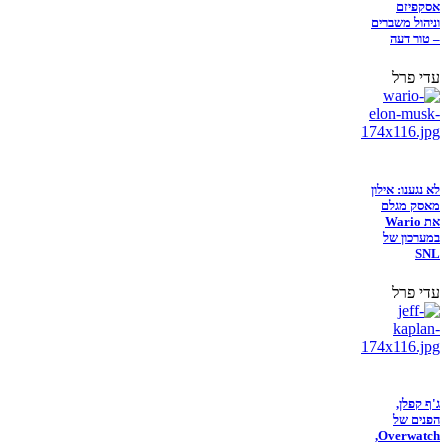
אסקפיזם
וניהול משברים
– טור דעה
עדי פרל
לא נגענו: אילון
מאסק מגלם
את Wario
במערכון של
SNL
עדי פרל
ג'ף קפלן,
הפנים של
Overwatch,