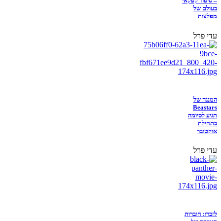
– סיפור קפקאי
בעולם של
מפלצות
עדי פרל
המנגה של
Beastars
תגיע לסיומה
בתחילת
אוקטובר
עדי פרל
לזכרו: חוברות