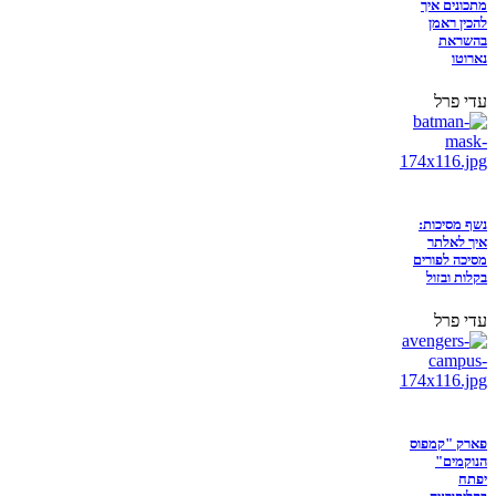
מתכונים איך
להכין ראמן
בהשראת
נארוטו
עדי פרל
נשף מסיכות:
איך לאלתר
מסיכה לפורים
בקלות ובזול
עדי פרל
פארק "קמפוס
הנוקמים"
יפתח