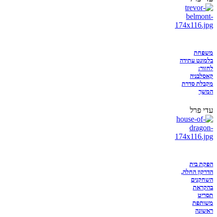
משפחת
בלמונט עתידה
לחזור:
קאסלבניה
מקבלת סדרת
המשך
עדי פרל
הפקת בית
הדרקון החלה,
השחקנים
בהקראת
תסריט
משותפת
ראשונה