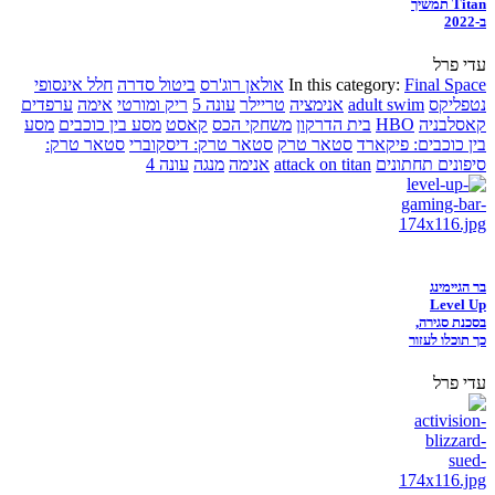
Titan תמשיך
ב-2022
עדי פרל
Final Space
In this category:
אולאן רוג'רס
ביטול סדרה
חלל אינסופי
נטפליקס
adult swim
אנימציה
טריילר
עונה 5
ריק ומורטי
אימה
ערפדים
קאסלבניה
HBO
בית הדרקון
משחקי הכס
קאסט
מסע בין כוכבים
מסע
בין כוכבים: פיקארד
סטאר טרק
סטאר טרק: דיסקוברי
סטאר טרק:
סיפונים תחתונים
attack on titan
אנימה
מנגה
עונה 4
בר הגיימינג
Level Up
בסכנת סגירה,
כך תוכלו לעזור
עדי פרל