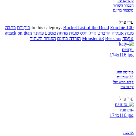
קומיקס של
הפנתר השחור
מופצות בחינם
עדי פרל
Zombie 100
Bucket List of the Dead
In this category:
ביקורת
כתבה
מנגה
אנגליה
הרברט גורג' וולס
טעות
מחווה
מטבע
פאונד
attack on titan
אנימה
Beastars
Monster #8
הורדה בחינם
הפנתר השחור
פוקימון חוגג
25 שנה עם
קליפ חדש של
קייטי פרי
עדי פרל
ארבעה