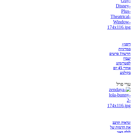
דיסני+
במדיניות
חדשה? סרטים
יעברו
לסטרימינג
אחרי 45 יום
בקולנוע
עדי פרל
זנדאיה תדבב
את הדמות של
לולה באני