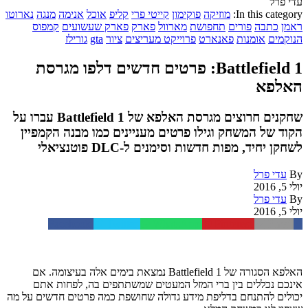
עדי פרל
In this category:
מוזיקה
פוקימון
קייטי פרי
קליפ
אוכל
אנימה
מנגה
נארוטו
ראמן
כתבה
פורים
תחפושת
מארוול
פארק
פארק שעשועים
קמפוס
הנוקמים
אומנות
פאנארט
פרוייקט מעריצים
ציור
gta
גורילז
Battlefield 1: פרטים חדשים דלפו מגרסת
האלפא
שחקנים חרוצים מגרסת האלפא של Battlefield 1 עברו על
הקוד של המשחק וגילו פרטים מעניינים כמו מבנה הקמפיין
לשחקן יחיד, מפות חדשות וסימנים ל-DLC פוטנציאלי
By
עדי פרל
יולי 5, 2016
By
עדי פרל
יולי 5, 2016
Facebook
Twitter
WhatsApp
Pinterest
Email
האלפא הסגורה של Battlefield 1 נמצאת בימים אלה בעיצומה. אם
אינכם נכללים בין ברי המזל המעטים שמשתתפים בה, לפחות אתם
יכולים להתנחם בדליפת מידע גדולה שחושפת כמה פרטים חדשים על מה