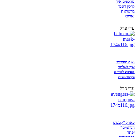
מתכונים איך
להכין ראמן
בהשראת
נארוטו
עדי פרל
נשף מסיכות:
איך לאלתר
מסיכה לפורים
בקלות ובזול
עדי פרל
פארק "קמפוס
הנוקמים"
יפתח