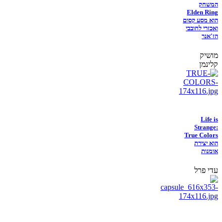
המשחק
Elden Ring
הוא מסע קסום
ואכזרי לחובבי
הז'אנר
מושיק
קלינמן
Life is
Strange:
True Colors
הוא יצירת
אומנות
עדי פרל