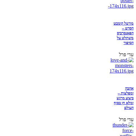
מורטל קומבט
הסרט –
הפאנסרביס
משתלט על
הסיפור
עדי פרל
אהבה
ומפלצות –
ביצוע מרגש
ומלא חן בסוף
העולם
עדי פרל