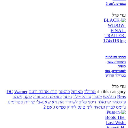
בספייס ג'אם 2
עדי פרל
הסרט האלמנה
השחורה עובר
סופית
לסטרימינג, צפו
בטריילר החדש
עדי פרל
In this category:
טריילר
מארוול
פוסטר
תור: אהבה ורעם
Warner
DC
Bros
הפלאש
מעצר
עזרא מילר
דיסני
האלמנה השחורה
לוקה
נשמה
פיקסאר
קרואלה
דיסני פלוס
לשחרר את גיא
שאנג-צ'י
שירות סטרימינג
ג'יימס לברון
זנדאיה
לוני טונס
ליהוק
ספייס ג'אם 2