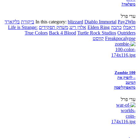
מופלאה?
עדי פרל
Pay2Win
Diablo Immortal
blizzard
In this category:
ביקורת
בליזארד
דיאבלו
כתבה
Elden Ring
אלדן רינג
משחק תפקידים
Life is Strange:
True Colors
Back 4 Blood
Turtle Rock Studios
Outriders
Freakpocalypse
קווסט
Zombie 100
– להפיק את
המיטב
מהאפוקליפסה
עדי פרל