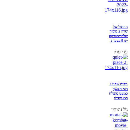
החתול של
שרק 2 מוכיח
שלדרימוורקס
יש 9 נשמות
עדי פרל
מקום שקט 2
הוא המשך
כמעט מוצלח
כמו קודמו
גיל גוטקין