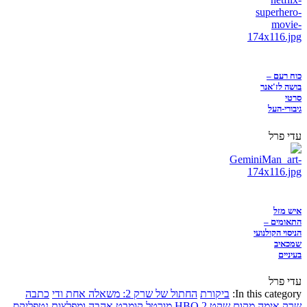
כוח רעם –
בושה לז'אנר
סרטי
גיבורי-העל
עדי פרל
איש מזל
התאומים –
הניסוי הקולנועי
שמכאיב
בעיניים
עדי פרל
In this category:
ביקורת
החתול של שרק 2: משאלה אחת ודי
כתבה
שרק
אימה
מקום שקט 2
HBO
מורטל קומבט
אהבה ומפלצות
נטפליקס