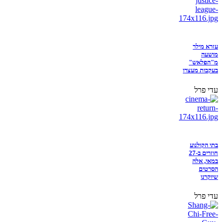
עזרא מילר
מושעה
מ"הפלאש"
בעקבות מעצרו
עדי פרל
בתי הקולנוע
חוזרים ב-27
במאי, אלה
הסרטים
שיוקרנו
עדי פרל