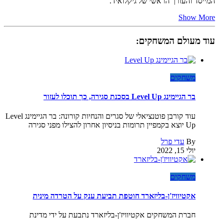
המייסד והעורך הראשי של גיקלואיד.
Show More
עוד מעולם המשחקים:
משחקים
בר הגיימינג Level Up בסכנת סגירה, כך תוכלו לעזור
עוד קורבן פוטנציאלי של סגרים והנחיות קורונה: בר הגיימינג Level
Up יוצא בקמפיין תרומות בניסיון אחרון להצילו מפני סגירה
By
עדי פרל
יולי 15, 2022
משחקים
אקטיוויז'ן-בליזארד חוטפת תביעת ענק על הטרדה מינית
חברת המשחקים אקטיוויז'ן-בליזארד נתבעת על ידי מדינת