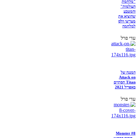
"מלחמת
העולמות"
והמטבע
שהוציא את
מעריצי וולס
למלחמה
עדי פרל
המנגה של
Attack on
Titan תסתיים
באפריל 2021
עדי פרל
Monster #8