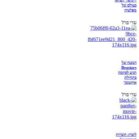
– סיפור קפקאי
בעולם של
מפלצות
עדי פרל
המנגה של
Beastars
תגיע לסיומה
בתחילת
אוקטובר
עדי פרל
לזכרו: חוברות