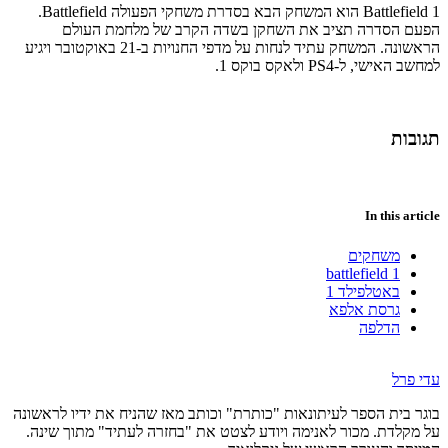
Battlefield 1 הוא המשחק הבא בסדרת משחקי הפעולה Battlefield.
הפעם הסדרה תציב את השחקן בשדה הקרב של מלחמת העולם
הראשונה. המשחק עתיד לנחות על מדפי החנויות ב-21 באוקטובר ויגיע
למחשב האישי, ל-PS4 ולאקס בוקס 1.
תגובות
In this article
משחקים
battlefield 1
באטלפילד 1
גרסת אלפא
הדלפה
עדי פרל
בוגר בית הספר לעיתונאות "כותרת" וכותב מאז שהניח את ידיו לראשונה
על מקלדת. מכור לאנימה ויודע לצטט את "בחזרה לעתיד" מתוך שינה.