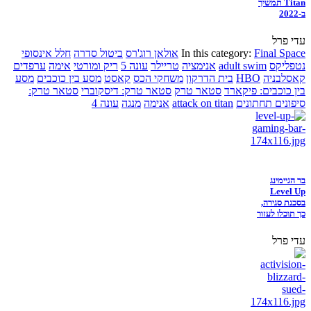
Titan תמשיך
ב-2022
עדי פרל
Final Space
In this category:
אולאן רוג'רס
ביטול סדרה
חלל אינסופי
נטפליקס
adult swim
אנימציה
טריילר
עונה 5
ריק ומורטי
אימה
ערפדים
קאסלבניה
HBO
בית הדרקון
משחקי הכס
קאסט
מסע בין כוכבים
מסע
בין כוכבים: פיקארד
סטאר טרק
סטאר טרק: דיסקוברי
סטאר טרק:
סיפונים תחתונים
attack on titan
אנימה
מנגה
עונה 4
בר הגיימינג
Level Up
בסכנת סגירה,
כך תוכלו לעזור
עדי פרל