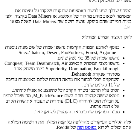
שצפוי לנו במשחק המלא.
המידע שדלף הגיע לרשת באמצעות שחקנים שלקחו על עצמם את
המשימה לשאוב מידע מהקוד של האלפא, או Data Miners בקיצור. ולפי
כמות המידע שהם סיפקו, עושה רושם שה-Data Miners האלה מצאו
זהב.
להלן תקציר המידע המודלף:
בנוסף לארבע המפות הקיימות נחשפו שמות של שש מפות נוספות
– hateau, Desert, FaoFortress, Forest, Argonne ו-Suez.
נחשפו שמות של 35 כלי נשק שונים.
נחשפו מצבי המשחק הבאים: Conquest, Team Deathmatch, Air
Superiority, Domination, Breakthrough ומצב משחק אחד
מסתורי שנקרא Behemoth.
השחקנים יוכלו לבחור את מראה הדמות שלהם באמצעות עריכה
של 11 סקינים שונים.
הסוס עליו תרכבו בשדה הקרב יוכל להיפצע או אפילו להיהרג.
נמצאו שישה קבצים תחת השם M_PatchFrance, מה שיכול לרמוז
על חבילת תוכן להורדה (DLC) עתידית שתעביר את שדה הקרב
אל אדמת צרפת.
מבנה הפרקים שירכיבו את הקמפיין לשחקן יחיד.
אלה הגילויים העיקריים מהדליפה על קצה המזלג. את הרשימה המלאה
אתם יכולים לקרוא
בפוסט הזה
של Reddit.