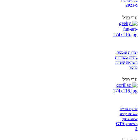
בקליפורניה
ב-2021
עדי פרל
יצירות אומנות
גיקיות מעוררות
השראה ששווה
להכיר
עדי פרל
להקת גורילז
עשתה קליפ
שלם בתוך
המשחק GTA
5