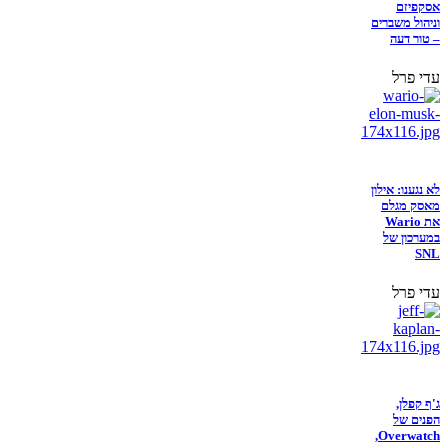
אסקפיזם
וניהול משברים
– טור דעה
עדי פרל
לא נגענו: אילון
מאסק מגלם
את Wario
במערכון של
SNL
עדי פרל
ג'ף קפלן,
הפנים של
Overwatch,