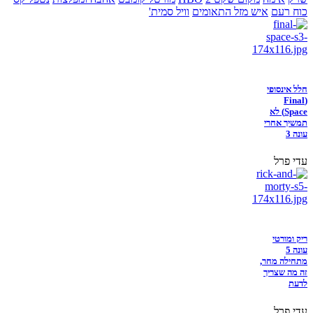
כוח רעם
איש מזל התאומים
וויל סמית'
חלל אינסופי
(Final
Space) לא
תמשיך אחרי
עונה 3
עדי פרל
ריק ומורטי
עונה 5
מתחילה מחר,
זה מה שצריך
לדעת
עדי פרל