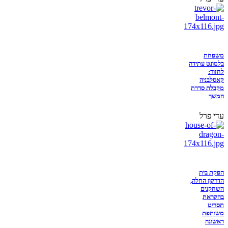
משפחת
בלמונט עתידה
לחזור:
קאסלבניה
מקבלת סדרת
המשך
עדי פרל
הפקת בית
הדרקון החלה,
השחקנים
בהקראת
תסריט
משותפת
ראשונה