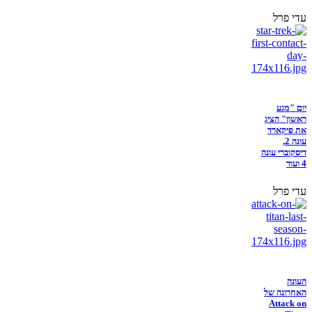
עדי פרל
יום "מגע
ראשון" הציג
את פיקארד
עונה 2,
דיסקוברי עונה
4 ועוד
עדי פרל
העונה
האחרונה של
Attack on