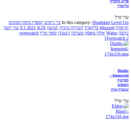
פורש מחברת
בליזארד
עדי פרל
Level Up
Headstart
In this category:
בר גיימינג
קמפיין מימון המונים
תרומות
blizzard
בליזארד
הטרדה מינית
תביעה
IGN
E3 2021
טור דעה
כתבה
Wario
אילון מאסק
מערכון
נינטנדו
סופר מריו
overwatch
Overwatch 2
Diablo
Immortal –
מסחטת
הכספים
ששברה אותי
עדי פרל