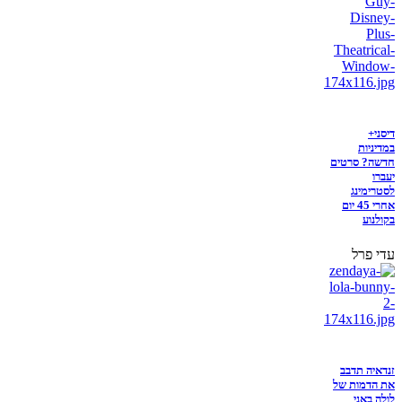
דיסני+
במדיניות
חדשה? סרטים
יעברו
לסטרימינג
אחרי 45 יום
בקולנוע
עדי פרל
זנדאיה תדבב
את הדמות של
לולה באני