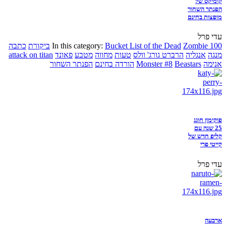
קומיקס של
הפנתר השחור
מופצות בחינם
עדי פרל
Zombie 100
Bucket List of the Dead
In this category:
ביקורת
כתבה
מנגה
אנגליה
הרברט גורג' וולס
טעות
מחווה
מטבע
פאונד
attack on titan
אנימה
Beastars
Monster #8
הורדה בחינם
הפנתר השחור
פוקימון חוגג
25 שנה עם
קליפ חדש של
קייטי פרי
עדי פרל
ארבעה