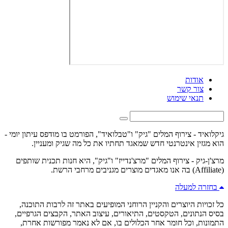
אודות
צור קשר
תנאי שימוש
גיקלואיד - צירוף המלים "גיק" ו"טבלואיד", הפורמט בו מודפס עיתון יומי -
הוא מגזין אינטרנטי חדש שמאגד תחתיו את כל מה שגיק ומעניין.
מרצ'ן-גיק - צירוף המלים "מרצ'נדייז" ו"גיק", היא חנות תכנית שותפים
(Affiliate) בה אנו מאגדים מוצרים מגניבים מרחבי הרשת.
בחזרה למעלה
כל זכויות היוצרים והקניין הרוחני המופיעים באתר זה לרבות התוכנה,
בסיס הנתונים, הטקסטים, התיאורים, עיצוב האתר, הקבצים הגרפיים,
התמונות, וכל חומר אחר הכלולים בו, אם לא נאמר מפורשות אחרת,