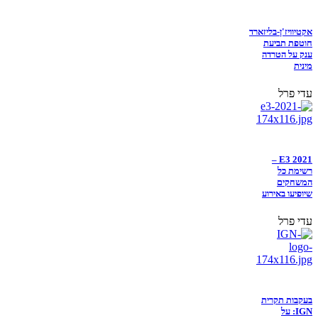
אקטיוויז'ן-בליזארד
חוטפת תביעת
ענק על הטרדה
מינית
עדי פרל
E3 2021 –
רשימת כל
המשחקים
שיופיעו באירוע
עדי פרל
בעקבות תקרית
IGN: על