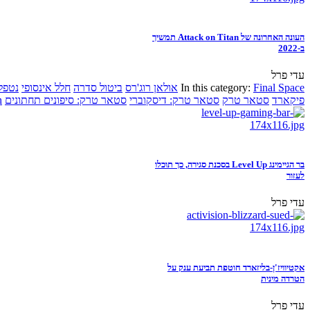
העונה האחרונה של Attack on Titan תמשיך
ב-2022
עדי פרל
Final Space
In this category:
אולאן רוג'רס
ביטול סדרה
חלל אינסופי
נטפל
פיקארד
סטאר טרק
סטאר טרק: דיסקוברי
סטאר טרק: סיפונים תחתונים
n
בר הגיימינג Level Up בסכנת סגירה, כך תוכלו
לעזור
עדי פרל
אקטיוויז'ן-בליזארד חוטפת תביעת ענק על
הטרדה מינית
עדי פרל