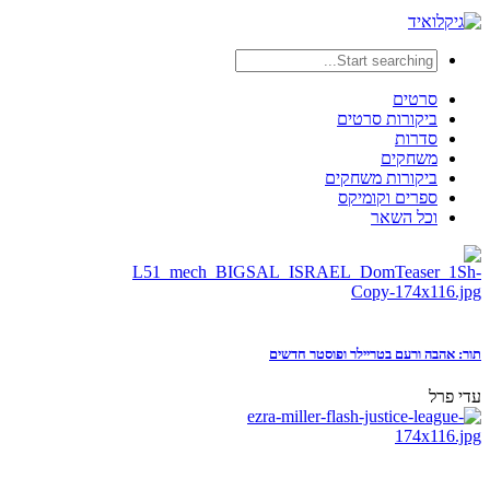
סרטים
ביקורות סרטים
סדרות
משחקים
ביקורות משחקים
ספרים וקומיקס
וכל השאר
תור: אהבה ורעם בטריילר ופוסטר חדשים
עדי פרל