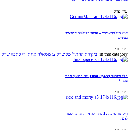
עדי פרל
איש מזל התאומים – הניסוי הקולנועי שמכאיב
בעיניים
עדי פרל
In this category:
ביקורת
החתול של שרק 2: משאלה אחת ודי
כתבה
שרק
א
חלל אינסופי (Final Space) לא תמשיך אחרי
עונה 3
עדי פרל
ריק ומורטי עונה 5 מתחילה מחר, זה מה שצריך
לדעת
עדי פרל