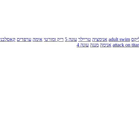
יקס
adult swim
אנימציה
טריילר
עונה 5
ריק ומורטי
אימה
ערפדים
קאסלבני
attack on tita
אנימה
מנגה
עונה 4