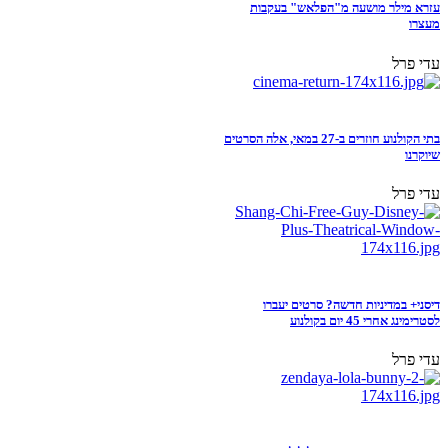
עזרא מילר מושעה מ"הפלאש" בעקבות
מעצרו
עדי פרל
בתי הקולנוע חוזרים ב-27 במאי, אלה הסרטים
שיוקרנו
עדי פרל
דיסני+ במדיניות חדשה? סרטים יעברו
לסטרימינג אחרי 45 יום בקולנוע
עדי פרל