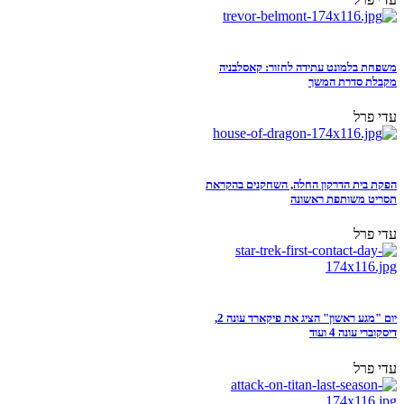
משפחת בלמונט עתידה לחזור: קאסלבניה
מקבלת סדרת המשך
עדי פרל
הפקת בית הדרקון החלה, השחקנים בהקראת
תסריט משותפת ראשונה
עדי פרל
יום "מגע ראשון" הציג את פיקארד עונה 2,
דיסקוברי עונה 4 ועוד
עדי פרל