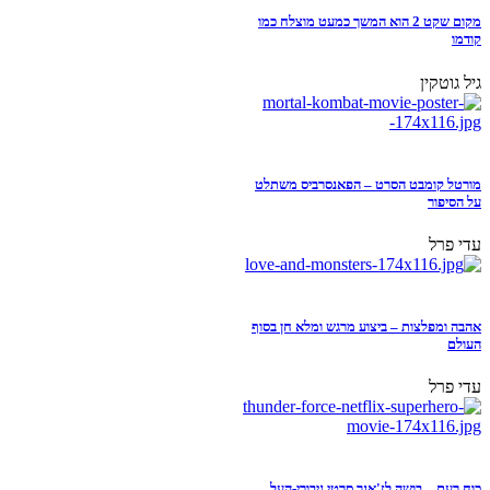
מקום שקט 2 הוא המשך כמעט מוצלח כמו
קודמו
גיל גוטקין
מורטל קומבט הסרט – הפאנסרביס משתלט
על הסיפור
עדי פרל
אהבה ומפלצות – ביצוע מרגש ומלא חן בסוף
העולם
עדי פרל
כוח רעם – בושה לז'אנר סרטי גיבורי-העל