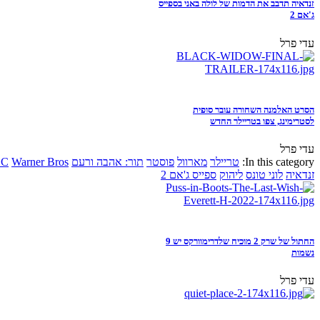
זנדאיה תדבב את הדמות של לולה באני בספייס
ג'אם 2
עדי פרל
הסרט האלמנה השחורה עובר סופית
לסטרימינג, צפו בטריילר החדש
עדי פרל
In this category:
טריילר
מארוול
פוסטר
תור: אהבה ורעם
Warner Bros
DC
זנדאיה
לוני טונס
ליהוק
ספייס ג'אם 2
החתול של שרק 2 מוכיח שלדרימוורקס יש 9
נשמות
עדי פרל