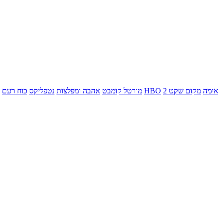
ימה
מקום שקט 2
HBO
מורטל קומבט
אהבה ומפלצות
נטפליקס
כוח רעם