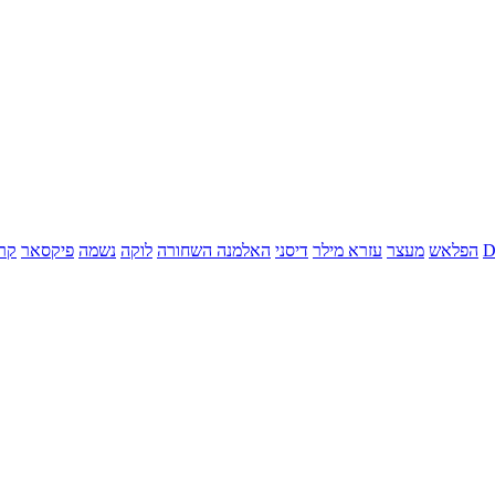
הפלאש
מעצר
עזרא מילר
דיסני
האלמנה השחורה
לוקה
נשמה
פיקסאר
קר