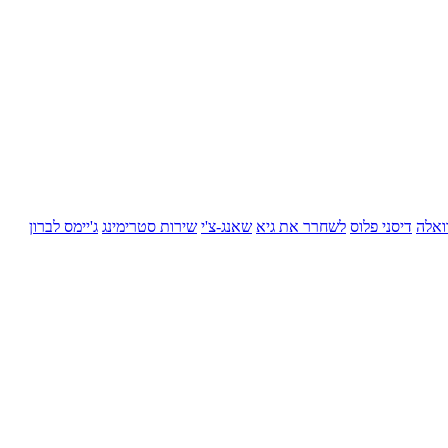
ואלה
דיסני פלוס
לשחרר את גיא
שאנג-צ'י
שירות סטרימינג
ג'יימס לברון