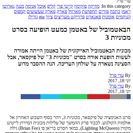
עדי פרל
In this category:
מוזיקה
פוקימון
קייטי פרי
קליפ
אוכל
אנימה
מנגה
נארוטו
ראמן
כתבה
פורים
תחפושת
מארוול
פארק
פארק שעשועים
קמפוס
הנוקמים
אומנות
פאנארט
פרוייקט מעריצים
ציור
gta
גורילז
הבאטמוביל של באטמן כמעט הופיעה בסרט
מכוניות 3
מכונית הבאטמוביל האייקונית של באטמן הייתה אמורה
לעשות הופעת אורח בסרט "מכוניות 3" של פיקסאר, אבל
הסצינה נשארה על שולחן העריכה. הנה ההסבר מדוע
By
עדי פרל
יוני 18, 2017
By
עדי פרל
יוני 18, 2017
Facebook
Twitter
WhatsApp
Pinterest
Email
סרט האנימציה של פיקסאר,
מכוניות 3
, דהר בסוף השבוע האחרון אל
אולמות הקולנוע. לכבוד פרק ההמשך של עלילות מכונית המירוץ לייטינג
מקווין (Lighting McQueen), במאי הסרט בריאן פי (Brian Fee) גילה