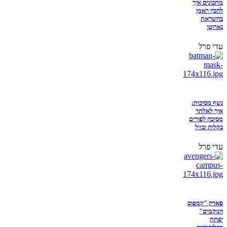
מתכונים איך
להכין ראמן
בהשראת
נארוטו
עדי פרל
נשף מסיכות:
איך לאלתר
מסיכה לפורים
בקלות ובזול
עדי פרל
פארק "קמפוס
הנוקמים"
יפתח