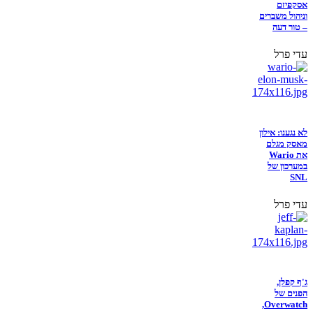
אסקפיזם
וניהול משברים
– טור דעה
עדי פרל
לא נגענו: אילון
מאסק מגלם
את Wario
במערכון של
SNL
עדי פרל
ג'ף קפלן,
הפנים של
Overwatch,