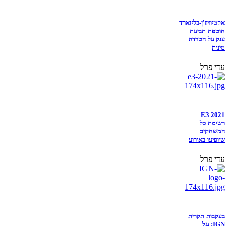
אקטיוויז'ן-בליזארד
חוטפת תביעת
ענק על הטרדה
מינית
עדי פרל
E3 2021 –
רשימת כל
המשחקים
שיופיעו באירוע
עדי פרל
בעקבות תקרית
IGN: על