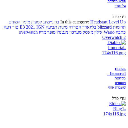
פורש מחברת
בליזארד
עדי פרל
Level Up
Headstart
In this category:
בר גיימינג
קמפיין מימון המונים
תרומות
blizzard
בליזארד
הטרדה מינית
תביעה
IGN
E3 2021
טור דעה
כתבה
Wario
אילון מאסק
מערכון
נינטנדו
סופר מריו
overwatch
Overwatch 2
Diablo
Immortal –
מסחטת
הכספים
ששברה אותי
עדי פרל