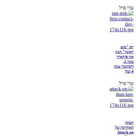
עדי פרל
יום "מגע
ראשון" הציג
את פיקארד
עונה 2,
דיסקוברי עונה
4 ועוד
עדי פרל
העונה
האחרונה של
Attack on