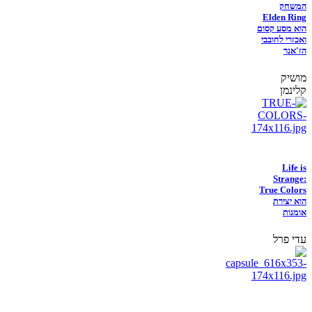
המשחק
Elden Ring
הוא מסע קסום
ואכזרי לחובבי
הז'אנר
מושיק
קלינמן
Life is
Strange:
True Colors
הוא יצירת
אומנות
עדי פרל