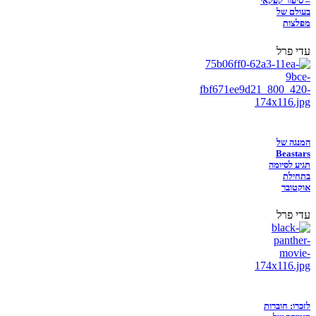
– סיפור קפקאי
בעולם של
מפלצות
עדי פרל
המנגה של
Beastars
תגיע לסיומה
בתחילת
אוקטובר
עדי פרל
לזכרו: חוברות