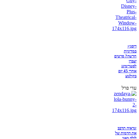
דיסני+
במדיניות
חדשה? סרטים
יעברו
לסטרימינג
אחרי 45 יום
בקולנוע
עדי פרל
זנדאיה תדבב
את הדמות של
לולה באני