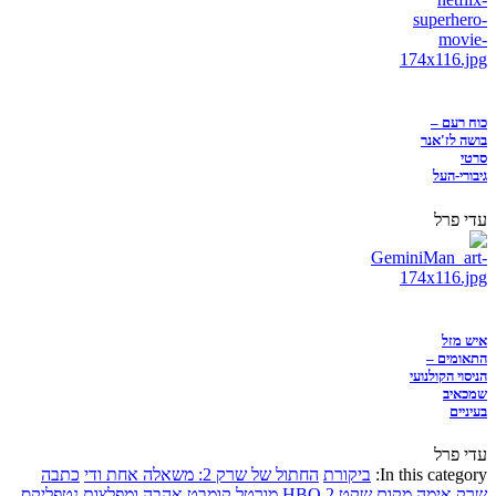
כוח רעם –
בושה לז'אנר
סרטי
גיבורי-העל
עדי פרל
איש מזל
התאומים –
הניסוי הקולנועי
שמכאיב
בעיניים
עדי פרל
In this category:
ביקורת
החתול של שרק 2: משאלה אחת ודי
כתבה
שרק
אימה
מקום שקט 2
HBO
מורטל קומבט
אהבה ומפלצות
נטפליקס