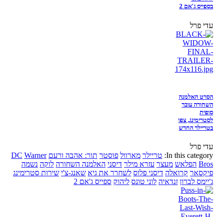
בספייס ג'אם 2
עדי פרל
הסרט האלמנה
השחורה עובר
סופית
לסטרימינג, צפו
בטריילר החדש
עדי פרל
In this category:
טריילר
מארוול
פוסטר
תור: אהבה ורעם
Warner
DC
Bros
הפלאש
מעצר
עזרא מילר
דיסני
האלמנה השחורה
לוקה
נשמה
פיקסאר
קרואלה
דיסני פלוס
לשחרר את גיא
שאנג-צ'י
שירות סטרימינג
ג'יימס לברון
זנדאיה
לוני טונס
ליהוק
ספייס ג'אם 2