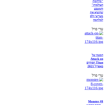
"מלחמת
העולמות"
והמטבע
שהוציא את
מעריצי וולס
למלחמה
עדי פרל
המנגה של
Attack on
Titan תסתיים
באפריל 2021
עדי פרל
Monster #8