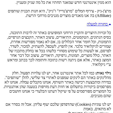
הוא מגזין אינטרנטי חדש שמאגד תחתיו את כל מה שגיק ומעניין.
מרצ'ן-גיק - צירוף המלים "מרצ'נדייז" ו"גיק", היא חנות תכנית שותפים
(Affiliate) בה אנו מאגדים מוצרים מגניבים מרחבי הרשת.
בחזרה למעלה
כל זכויות היוצרים והקניין הרוחני המופיעים באתר זה לרבות התוכנה,
בסיס הנתונים, הטקסטים, התיאורים, עיצוב האתר, הקבצים הגרפיים,
התמונות, וכל חומר אחר הכלולים בו, אם לא נאמר מפורשות אחרת,
שמורים לגיקלואיד בלבד. אין להפיץ, לשכפל, להעתיק, למכור, לשדר,
לפרסם, או לעשות כל שימוש מסחרי כלשהו בכל או בחלק מתכניו של
האתר, כולל מוצרים, תמונות, גרפיקה, תיאורים, עיצוב וכל דבר אחר
המוצג באתר, אלא אם ניתנה רשות כתובה וחתומה לכך בכתב ומראש
ע''י גיקלואיד.
גילוי נאות:
כמו לכל אתר אינטרנט אחר, יש לנו עלויות תפעול. חלק
מהלינקים באתר הם לינקים שמפנים לאתרי צד שלישי, להלן "שותפים".
במידה ומתבצעת רכישה באתר השותף, אנחנו מקבלים עמלה. אנחנו לא
מפרסמים ביקורות בתשלום או חוות דעת מזויפות בטענה שהן אותנטיות.
כל המוצרים מפורסמים על פי שיקול דעתנו הבלעדי כי אנחנו חושבים
שהם מגניבים.
יש לנו עוגיות (Cookies) שהדפדפן שלכם יעוף עליהן. אבל זה בסדר אם
לא מתאים, באמת