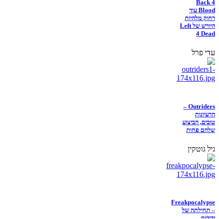
Back 4
Blood עוד
רחוק מלהיות
היורש של Left
4 Dead
עדי פרל
Outriders –
הרעיונות
טובים, הביצוע
שלהם פחות
גיל גוטקין
Freakpocalypse
– תחילתה של
ידידות