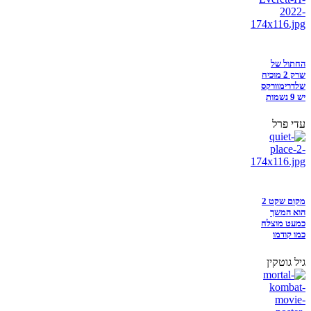
החתול של
שרק 2 מוכיח
שלדרימוורקס
יש 9 נשמות
עדי פרל
מקום שקט 2
הוא המשך
כמעט מוצלח
כמו קודמו
גיל גוטקין