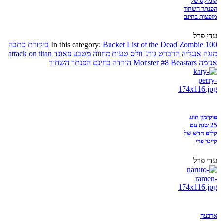
קומיקס של
הפנתר השחור
מופצות בחינם
עדי פרל
Zombie 100
Bucket List of the Dead
In this category:
ביקורת
כתבה
מנגה
אנגליה
הרברט גורג' וולס
טעות
מחווה
מטבע
פאונד
attack on titan
אנימה
Beastars
Monster #8
הורדה בחינם
הפנתר השחור
פוקימון חוגג
25 שנה עם
קליפ חדש של
קייטי פרי
עדי פרל
ארבעה