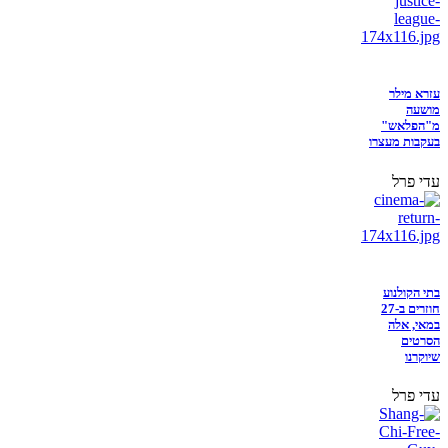
עזרא מילר
מושעה
מ"הפלאש"
בעקבות מעצרו
עדי פרל
בתי הקולנוע
חוזרים ב-27
במאי, אלה
הסרטים
שיוקרנו
עדי פרל