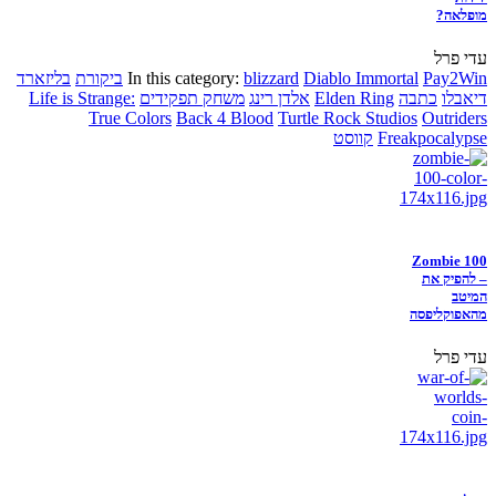
מופלאה?
עדי פרל
Pay2Win
Diablo Immortal
blizzard
In this category:
ביקורת
בליזארד
דיאבלו
כתבה
Elden Ring
אלדן רינג
משחק תפקידים
Life is Strange:
True Colors
Back 4 Blood
Turtle Rock Studios
Outriders
Freakpocalypse
קווסט
Zombie 100
– להפיק את
המיטב
מהאפוקליפסה
עדי פרל