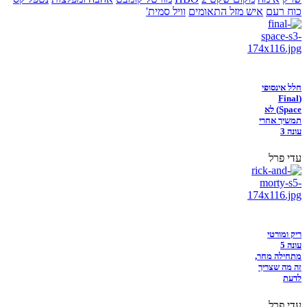
כוח רעם
איש מזל התאומים
וויל סמית'
חלל אינסופי
(Final
Space) לא
תמשיך אחרי
עונה 3
עדי פרל
ריק ומורטי
עונה 5
מתחילה מחר,
זה מה שצריך
לדעת
עדי פרל