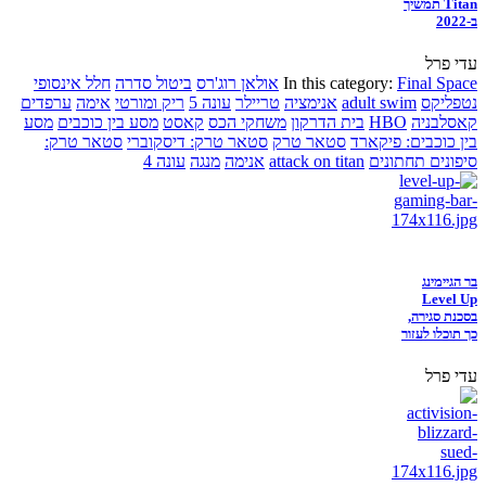
Titan תמשיך
ב-2022
עדי פרל
Final Space
In this category:
אולאן רוג'רס
ביטול סדרה
חלל אינסופי
נטפליקס
adult swim
אנימציה
טריילר
עונה 5
ריק ומורטי
אימה
ערפדים
קאסלבניה
HBO
בית הדרקון
משחקי הכס
קאסט
מסע בין כוכבים
מסע
בין כוכבים: פיקארד
סטאר טרק
סטאר טרק: דיסקוברי
סטאר טרק:
סיפונים תחתונים
attack on titan
אנימה
מנגה
עונה 4
בר הגיימינג
Level Up
בסכנת סגירה,
כך תוכלו לעזור
עדי פרל