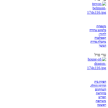
משפחת
בלמונט עתידה
לחזור:
קאסלבניה
מקבלת סדרת
המשך
עדי פרל
הפקת בית
הדרקון החלה,
השחקנים
בהקראת
תסריט
משותפת
ראשונה