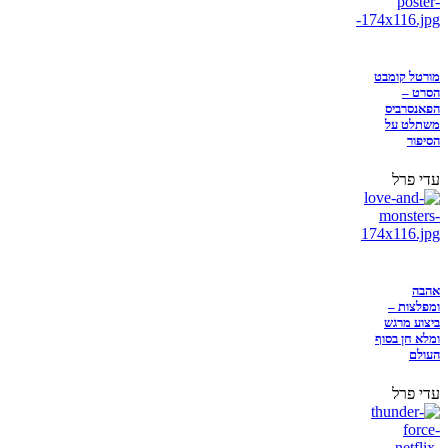
מורטל קומבט
הסרט –
הפאנסרביס
משתלט על
הסיפור
עדי פרל
אהבה
ומפלצות –
ביצוע מרגש
ומלא חן בסוף
העולם
עדי פרל