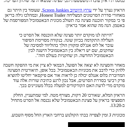
במסגרת ראיון עובדה משעשעת לגבי סצינה שנשארה על שולחן העריכה.
הראיון נערך על ידי
ערוץ היוטיוב Screen Junkies
, שעומד בין היתר גם
מאחורי סדרת הסרטונים המצליחה Honest Trailer, ובמהלכו גילה בריאן
פי כי במקור תוכננה סצינה בה תשולב מכונית הבאטמוביל המפורסמת של
באטמן. הנה מה שהוא אמר בראיון:
"הייתה לנו מוקדם יותר סצינה שלא הוכנסה אל הסרט כי
העלילה התקדמה בכיוון שונה. בנקודה מסויימת הסיפור
עובר אל לוס אנג'לס ומקווין הולך בהוליווד למסיבה של
שחקנים, שם יש דיאלוג בין הבאטמוביל הישנה לבין
הבאטמוביל החדשה. הן שחקניות בעולם הזה".
מאחר והסצינה לא יצאה אל הפועל, הבמאי לא ציין את מי ההפקה חשבה
ללהק כדי לדבב את מכוניות הבאטמוביל. בכל אופן, תיאורטית הסצינה
המדוברת בלוס אנגלס יכולה כן לראות אור אם פיקסאר יחליטו להוציא
פרק רביעי בסדרת הסרטים, אבל נכון לרגע כתיבת שורות אלה עוד
מוקדם מדי לדעת האם הקודקודים למעלה בכלל מעוניינים בכך.
הראיון המלא, שאורכו 20 דקות, מצורף מטה. למי שמתעניין, החלק
הספציפי בראיון על סצינת הבאטמוביל שלא נכנסה אל הסרט מתחיל
ב-13:20.
מכוניות 3
זמין לצפייה בבתי הקולנוע ברחבי הארץ החל מסוף השבוע.