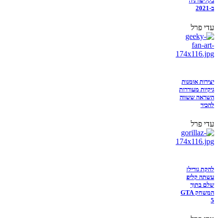
בקליפורניה
ב-2021
עדי פרל
יצירות אומנות
גיקיות מעוררות
השראה ששווה
להכיר
עדי פרל
להקת גורילז
עשתה קליפ
שלם בתוך
המשחק GTA
5