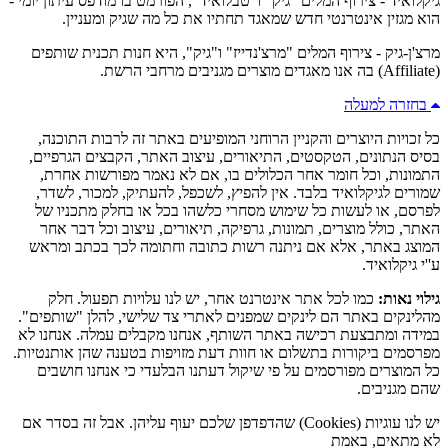
גיקלואיד - צירוף המלים "גיק" ו"טבלואיד", הפורמט בו מודפס עיתון יומי -
הוא מגזין אינטרנטי חדש שמאגד תחתיו את כל מה שגיק ומעניין.
מרצ'ן-גיק - צירוף המלים "מרצ'נדייז" ו"גיק", היא חנות תכנית שותפים
(Affiliate) בה אנו מאגדים מוצרים מגניבים מרחבי הרשת.
בחזרה למעלה
כל זכויות היוצרים והקניין הרוחני המופיעים באתר זה לרבות התוכנה,
בסיס הנתונים, הטקסטים, התיאורים, עיצוב האתר, הקבצים הגרפיים,
התמונות, וכל חומר אחר הכלולים בו, אם לא נאמר מפורשות אחרת,
שמורים לגיקלואיד בלבד. אין להפיץ, לשכפל, להעתיק, למכור, לשדר,
לפרסם, או לעשות כל שימוש מסחרי כלשהו בכל או בחלק מתכניו של
האתר, כולל מוצרים, תמונות, גרפיקה, תיאורים, עיצוב וכל דבר אחר
המוצג באתר, אלא אם ניתנה רשות כתובה וחתומה לכך בכתב ומראש
ע''י גיקלואיד.
גילוי נאות:
כמו לכל אתר אינטרנט אחר, יש לנו עלויות תפעול. חלק
מהלינקים באתר הם לינקים שמפנים לאתרי צד שלישי, להלן "שותפים".
במידה ומתבצעת רכישה באתר השותף, אנחנו מקבלים עמלה. אנחנו לא
מפרסמים ביקורות בתשלום או חוות דעת מזויפות בטענה שהן אותנטיות.
כל המוצרים מפורסמים על פי שיקול דעתנו הבלעדי כי אנחנו חושבים
שהם מגניבים.
יש לנו עוגיות (Cookies) שהדפדפן שלכם יעוף עליהן. אבל זה בסדר אם
לא מתאים, באמת