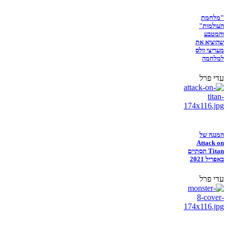
"מלחמת
העולמות"
והמטבע
שהוציא את
מעריצי וולס
למלחמה
עדי פרל
המנגה של
Attack on
Titan תסתיים
באפריל 2021
עדי פרל