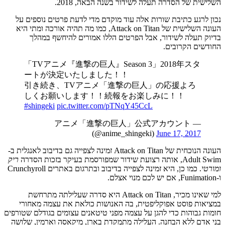
השלישית של הסדרה תעלה לשידור בשנה הבאה, 2018.
נכון לרגע כתיבת שורות אלה עוד מוקדם מדי לדעת פרטים נוספים על
העונה השלישית של Attack on Titan, כמו מה תהיה אורכה ומתי היא
בדיוק תעלה לשידור, אבל הפרטים הללו אמורים להיחשף במהלך
החודשים הקרובים.
「TVアニメ『進撃の巨人』Season 3」2018年スタ
ートが決定いたしました！！
引き続き、TVアニメ「進撃の巨人」の応援よろ
しくお願いします！！続報をお楽しみに！！
#shingeki
pic.twitter.com/pTNqY45CcL
— アニメ「進撃の巨人」公式アカウント
(@anime_shingeki)
June 17, 2017
העונה הנוכחית של Attack on Titan זמינה לצפייה גם בדיבוב לאנגלית ב-
Adult Swim, אותה רצועת שידור שמפורסמת בעיקר בזכות הסדרה
ריק
ומורטי
. כמו כן, היא זמינה לצפייה בדיבוב ובתרגום באתרים Crunchyroll
ו-Funimation, אם יש לכם מנוי אצלם.
למי שאינו מכיר, Attack on Titan היא סדרה שעלילתה מתרחשת
במציאות פוסט אפוקליפטית, בה האנושות כולאת את עצמה מאחורי
חומות גבוהות כדי להגן על עצמה מפני טיטאנים עצומים בגודלם שטורפים
בני אדם ללא הבחנה. העלילה מתמקדת בארן, מיקאסה וארמין, שלושה