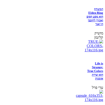
המשחק
Elden Ring
הוא מסע קסום
ואכזרי לחובבי
הז'אנר
מושיק
קלינמן
Life is
Strange:
True Colors
הוא יצירת
אומנות
עדי פרל