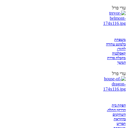
עדי פרל
משפחת
בלמונט עתידה
לחזור:
קאסלבניה
מקבלת סדרת
המשך
עדי פרל
הפקת בית
הדרקון החלה,
השחקנים
בהקראת
תסריט