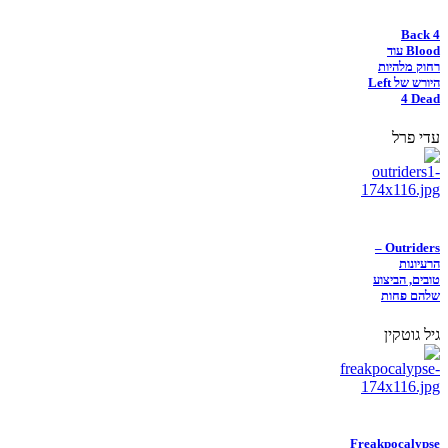
Back 4
Blood עוד
רחוק מלהיות
היורש של Left
4 Dead
עדי פרל
Outriders –
הרעיונות
טובים, הביצוע
שלהם פחות
גיל גוטקין
Freakpocalypse