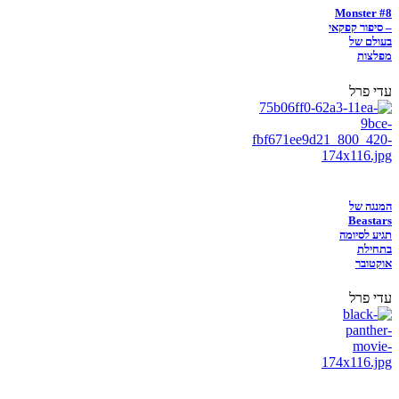
Monster #8
– סיפור קפקאי
בעולם של
מפלצות
עדי פרל
המנגה של
Beastars
תגיע לסיומה
בתחילת
אוקטובר
עדי פרל