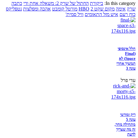
In this category:
ביקורת
החתול של שרק 2: משאלה אחת ודי
כתבה
שרק
אימה
מקום שקט 2
HBO
מורטל קומבט
אהבה ומפלצות
נטפליקס
כוח רעם
איש מזל התאומים
וויל סמית'
חלל אינסופי
(Final
Space) לא
תמשיך אחרי
עונה 3
עדי פרל
ריק ומורטי
עונה 5
מתחילה מחר,
זה מה שצריך
לדעת