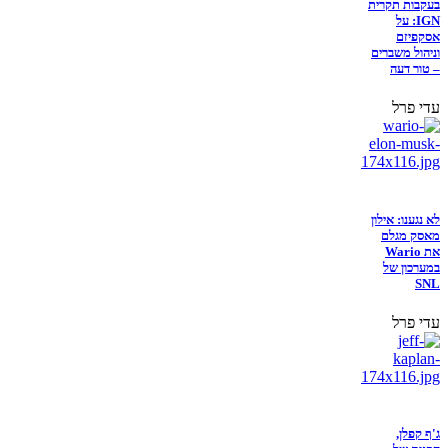
בעקבות תקרית
IGN: על
אסקפיזם
וניהול משברים
– טור דעה
עדי פרל
לא נגענו: אילון
מאסק מגלם
את Wario
במערכון של
SNL
עדי פרל
ג'ף קפלן,