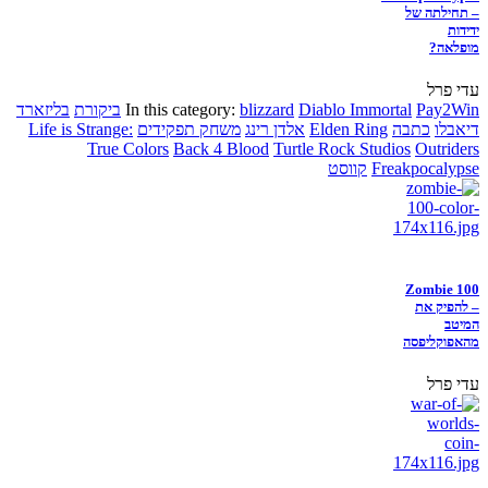
– תחילתה של
ידידות
מופלאה?
עדי פרל
Pay2Win
Diablo Immortal
blizzard
In this category:
ביקורת
בליזארד
דיאבלו
כתבה
Elden Ring
אלדן רינג
משחק תפקידים
Life is Strange:
True Colors
Back 4 Blood
Turtle Rock Studios
Outriders
Freakpocalypse
קווסט
Zombie 100
– להפיק את
המיטב
מהאפוקליפסה
עדי פרל