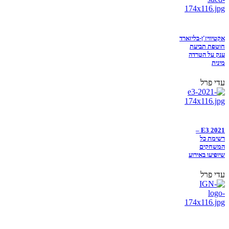
אקטיוויז'ן-בליזארד
חוטפת תביעת
ענק על הטרדה
מינית
עדי פרל
E3 2021 –
רשימת כל
המשחקים
שיופיעו באירוע
עדי פרל