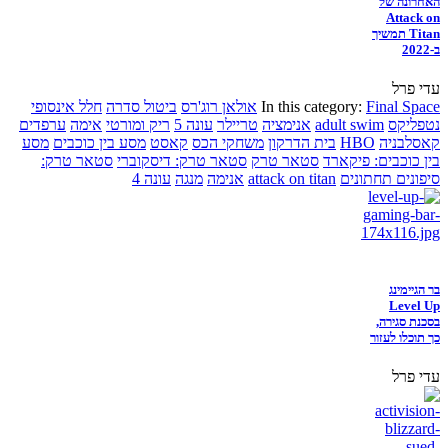
האחרונה של
Attack on
Titan תמשיך
ב-2022
עדי פרל
Final Space
In this category:
אולאן רוג'רס
ביטול סדרה
חלל אינסופי
נטפליקס
adult swim
אנימציה
טריילר
עונה 5
ריק ומורטי
אימה
ערפדים
קאסלבניה
HBO
בית הדרקון
משחקי הכס
קאסט
מסע בין כוכבים
מסע
בין כוכבים: פיקארד
סטאר טרק
סטאר טרק: דיסקוברי
סטאר טרק:
סיפונים תחתונים
attack on titan
אנימה
מנגה
עונה 4
בר הגיימינג
Level Up
בסכנת סגירה,
כך תוכלו לעזור
עדי פרל