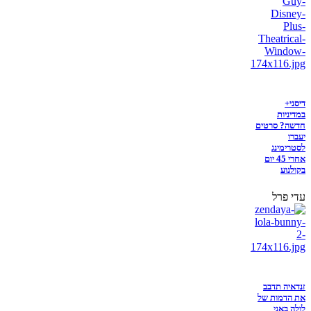
דיסני+
במדיניות
חדשה? סרטים
יעברו
לסטרימינג
אחרי 45 יום
בקולנוע
עדי פרל
זנדאיה תדבב
את הדמות של
לולה באני