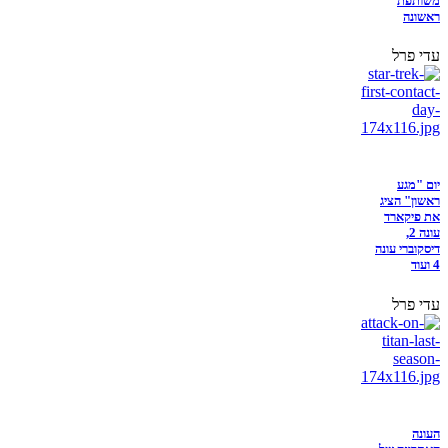
משותפת
ראשונה
עדי פרל
יום "מגע
ראשון" הציג
את פיקארד
עונה 2,
דיסקוברי עונה
4 ועוד
עדי פרל
העונה