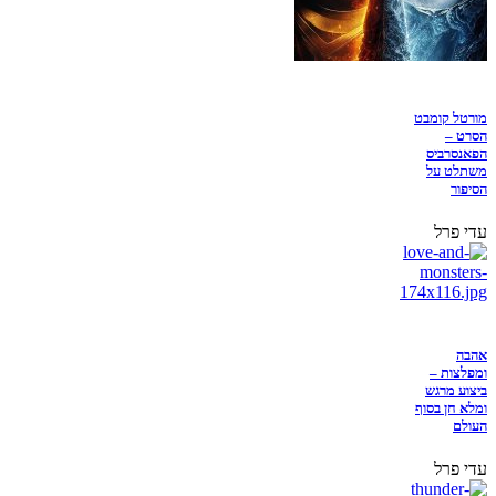
מורטל קומבט
הסרט –
הפאנסרביס
משתלט על
הסיפור
עדי פרל
אהבה
ומפלצות –
ביצוע מרגש
ומלא חן בסוף
העולם
עדי פרל