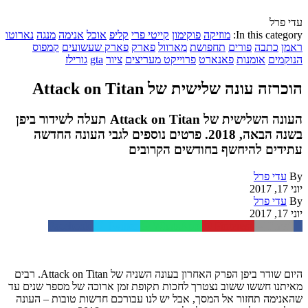
עדי פרל
In this category:
מוזיקה
פוקימון
קייטי פרי
קליפ
אוכל
אנימה
מנגה
נארוטו
ראמן
כתבה
פורים
תחפושת
מארוול
פארק
פארק שעשועים
קמפוס
הנוקמים
אומנות
פאנארט
פרוייקט מעריצים
ציור
gta
גורילז
הוכרזה עונה שלישית של Attack on Titan
העונה השלישית של Attack on Titan תעלה לשידור ביפן
בשנה הבאה, 2018. פרטים נוספים לגבי העונה החדשה
עתידים להיחשף בחודשים הקרובים
By
עדי פרל
יוני 17, 2017
By
עדי פרל
יוני 17, 2017
Facebook
Twitter
WhatsApp
Pinterest
Email
היום שודר ביפן הפרק האחרון בעונה השניה של Attack on Titan. רבים
מאיתנו חששו ששוב נצטרך לחכות תקופת זמן ארוכה של מספר שנים עד
שהאנימה תחזור אל המסך, אבל יש לנו עבורכם חדשות טובות – העונה