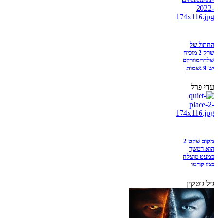
החתול של
שרק 2 מוכיח
שלדרימוורקס
יש 9 נשמות
עדי פרל
מקום שקט 2
הוא המשך
כמעט מוצלח
כמו קודמו
גיל גוטקין