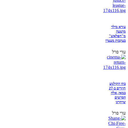
עזרא מילר
מושעה
מ"הפלאש"
בעקבות מעצרו
עדי פרל
בתי הקולנוע
חוזרים ב-27
במאי, אלה
הסרטים
שיוקרנו
עדי פרל