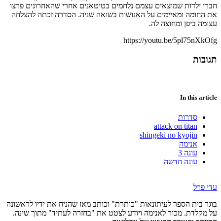
חברי ילדות שמוצאים עצמם נלחמים בטיטאנים אחרי שהאחרונים פרצו
את החומה ומאיימים על האנושות בשואה שניה. הסדרה זכתה להצלחה
עצומה ביפן ומחוצה לה.
https://youtu.be/5pl75nXkOfg
תגובות
In this article
סדרות
attack on titan
shingeki no kyojin
אנימה
עונה 3
עונה חדשה
עדי פרל
בוגר בית הספר לעיתונאות "כותרת" וכותב מאז שהניח את ידיו לראשונה
על מקלדת. מכור לאנימה ויודע לצטט את "בחזרה לעתיד" מתוך שינה.