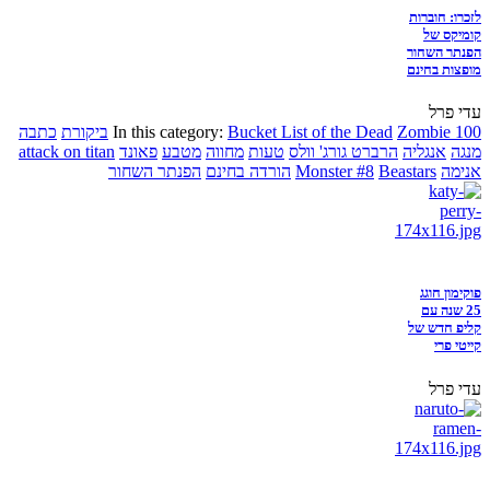
לזכרו: חוברות
קומיקס של
הפנתר השחור
מופצות בחינם
עדי פרל
Zombie 100
Bucket List of the Dead
In this category:
ביקורת
כתבה
מנגה
אנגליה
הרברט גורג' וולס
טעות
מחווה
מטבע
פאונד
attack on titan
אנימה
Beastars
Monster #8
הורדה בחינם
הפנתר השחור
פוקימון חוגג
25 שנה עם
קליפ חדש של
קייטי פרי
עדי פרל