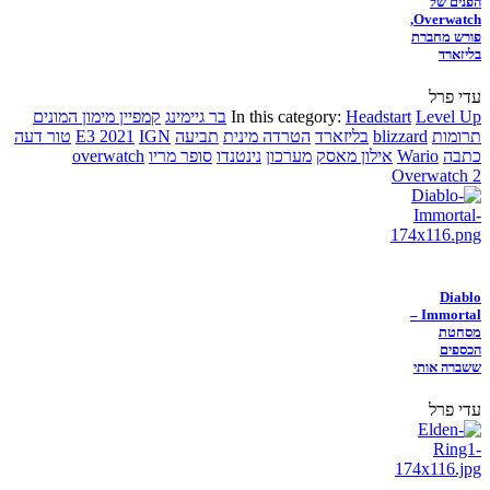
הפנים של
Overwatch,
פורש מחברת
בליזארד
עדי פרל
Level Up
Headstart
In this category:
בר גיימינג
קמפיין מימון המונים
תרומות
blizzard
בליזארד
הטרדה מינית
תביעה
IGN
E3 2021
טור דעה
כתבה
Wario
אילון מאסק
מערכון
נינטנדו
סופר מריו
overwatch
Overwatch 2
Diablo
Immortal –
מסחטת
הכספים
ששברה אותי
עדי פרל