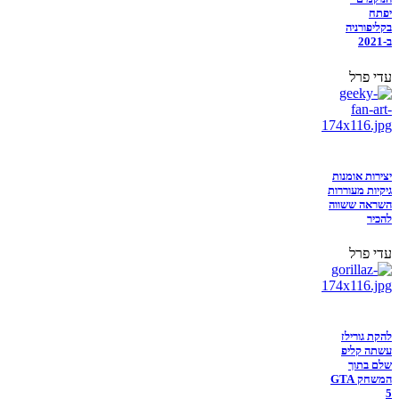
יפתח
בקליפורניה
ב-2021
עדי פרל
יצירות אומנות
גיקיות מעוררות
השראה ששווה
להכיר
עדי פרל
להקת גורילז
עשתה קליפ
שלם בתוך
המשחק GTA
5