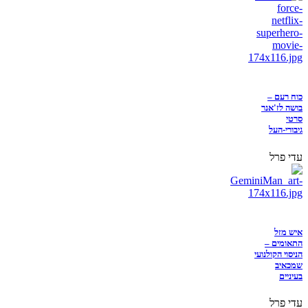
כוח רעם –
בושה לז'אנר
סרטי
גיבורי-העל
עדי פרל
איש מזל
התאומים –
הניסוי הקולנועי
שמכאיב
בעיניים
עדי פרל