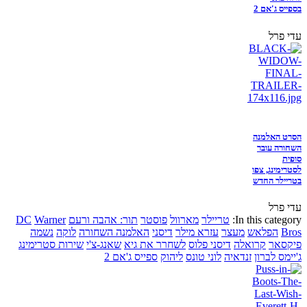
בספייס ג'אם 2
עדי פרל
הסרט האלמנה
השחורה עובר
סופית
לסטרימינג, צפו
בטריילר החדש
עדי פרל
In this category:
טריילר
מארוול
פוסטר
תור: אהבה ורעם
Warner
DC
Bros
הפלאש
מעצר
עזרא מילר
דיסני
האלמנה השחורה
לוקה
נשמה
פיקסאר
קרואלה
דיסני פלוס
לשחרר את גיא
שאנג-צ'י
שירות סטרימינג
ג'יימס לברון
זנדאיה
לוני טונס
ליהוק
ספייס ג'אם 2