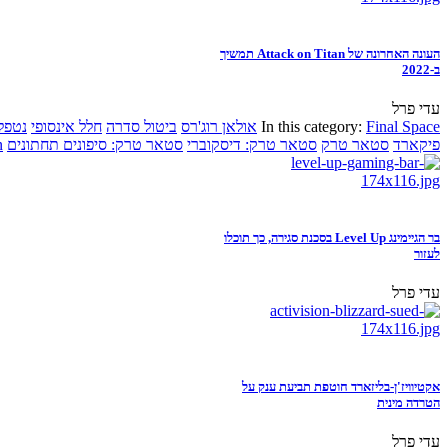
העונה האחרונה של Attack on Titan תמשיך
ב-2022
עדי פרל
Final Space
In this category:
אולאן רוג'רס
ביטול סדרה
חלל אינסופי
נטפל
פיקארד
סטאר טרק
סטאר טרק: דיסקוברי
סטאר טרק: סיפונים תחתונים
n
בר הגיימינג Level Up בסכנת סגירה, כך תוכלו
לעזור
עדי פרל
אקטיוויז'ן-בליזארד חוטפת תביעת ענק על
הטרדה מינית
עדי פרל