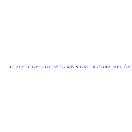
ואלה
דיסני פלוס
לשחרר את גיא
שאנג-צ'י
שירות סטרימינג
ג'יימס לברון