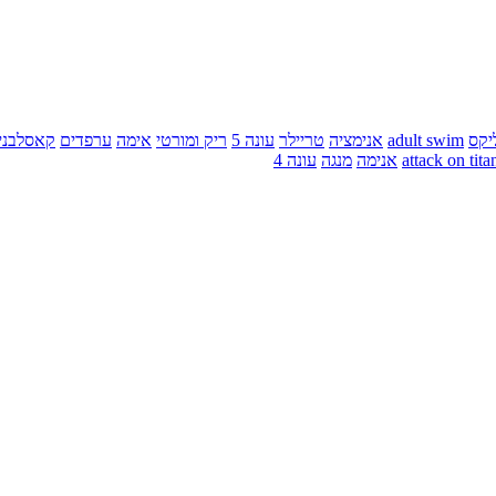
יקס
adult swim
אנימציה
טריילר
עונה 5
ריק ומורטי
אימה
ערפדים
קאסלבני
attack on tita
אנימה
מנגה
עונה 4