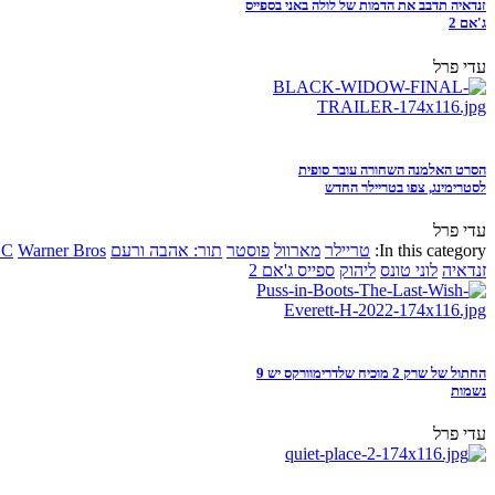
זנדאיה תדבב את הדמות של לולה באני בספייס
ג'אם 2
עדי פרל
הסרט האלמנה השחורה עובר סופית
לסטרימינג, צפו בטריילר החדש
עדי פרל
In this category:
טריילר
מארוול
פוסטר
תור: אהבה ורעם
Warner Bros
DC
זנדאיה
לוני טונס
ליהוק
ספייס ג'אם 2
החתול של שרק 2 מוכיח שלדרימוורקס יש 9
נשמות
עדי פרל