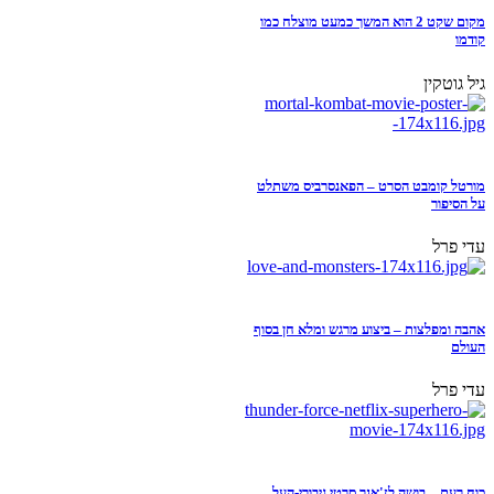
מקום שקט 2 הוא המשך כמעט מוצלח כמו
קודמו
גיל גוטקין
מורטל קומבט הסרט – הפאנסרביס משתלט
על הסיפור
עדי פרל
אהבה ומפלצות – ביצוע מרגש ומלא חן בסוף
העולם
עדי פרל
כוח רעם – בושה לז'אנר סרטי גיבורי-העל