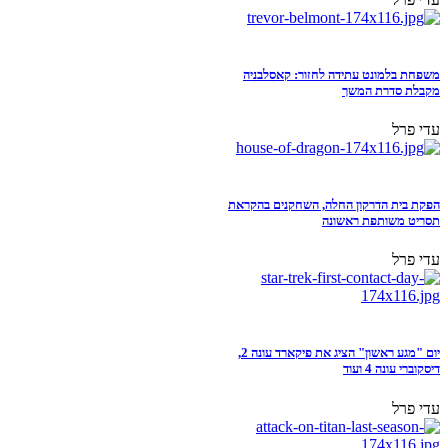
משפחת בלמונט עתידה לחזור: קאסלבניה
מקבלת סדרת המשך
עדי פרל
הפקת בית הדרקון החלה, השחקנים בהקראת
תסריט משותפת ראשונה
עדי פרל
יום "מגע ראשון" הציג את פיקארד עונה 2,
דיסקוברי עונה 4 ועוד
עדי פרל