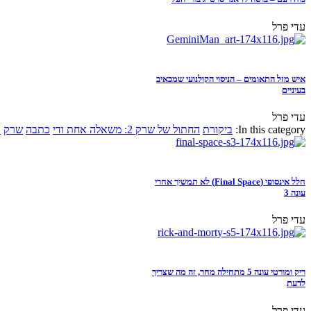
עדי פרל
איש מזל התאומים – הניסוי הקולנועי שמכאיב
בעיניים
עדי פרל
In this category:
ביקורת
החתול של שרק 2: משאלה אחת ודי
כתבה
שרק
א
חלל אינסופי (Final Space) לא תמשיך אחרי
עונה 3
עדי פרל
ריק ומורטי עונה 5 מתחילה מחר, זה מה שצריך
לדעת
עדי פרל