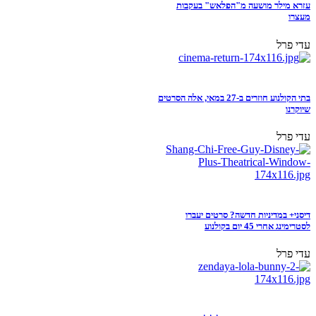
עזרא מילר מושעה מ"הפלאש" בעקבות
מעצרו
עדי פרל
בתי הקולנוע חוזרים ב-27 במאי, אלה הסרטים
שיוקרנו
עדי פרל
דיסני+ במדיניות חדשה? סרטים יעברו
לסטרימינג אחרי 45 יום בקולנוע
עדי פרל