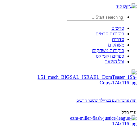
סרטים
ביקורות סרטים
סדרות
משחקים
ביקורות משחקים
ספרים וקומיקס
וכל השאר
תור: אהבה ורעם בטריילר ופוסטר חדשים
עדי פרל