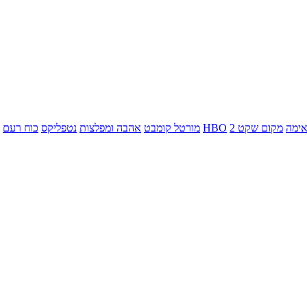
ימה
מקום שקט 2
HBO
מורטל קומבט
אהבה ומפלצות
נטפליקס
כוח רעם