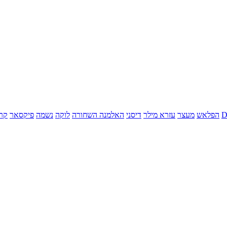
הפלאש
מעצר
עזרא מילר
דיסני
האלמנה השחורה
לוקה
נשמה
פיקסאר
קר