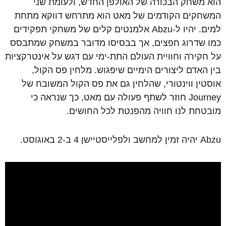
הוא משחק הבכורה של האולפן החדש, ולעומת שני
המשחקים הקודמים של מאט הוא מתרחש דווקא מתחת
למים. יהיו ל-Abzu אלמנטים קלים של משחקי תפקידים
כמו שדרוג חפצים, אך בבסיסו מדובר במשחק שמתבסס
על חקירה וחוויית העולם התת-ימי עם דגש על אינטרקציות
בין האדם ליצורים הימיים שיפגוש. מלחין פס הקול,
אוסטין ווינטורי, שהלחין גם את פס הקול המשובח של
Journey חוזר לשתף פעולה עם מאט, כך שנראה כי
מובטחת לנו חוויה מהפנטת לכל החושים.
Abzu יהיה זמין למחשב ולפלייסטיישן 4 ב-2 באוגוסט.