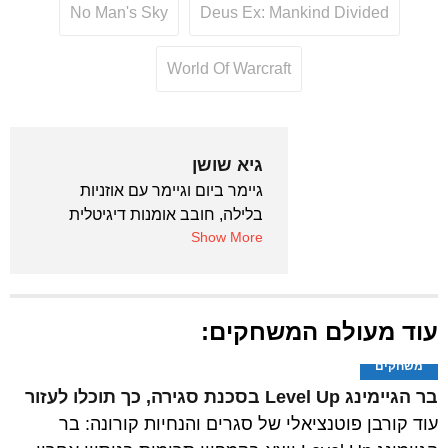
No Man's Sky
Deus Ex: Mankind Divided
World Of Warcraft
גיא שושן
גיימר ביום וגיימר עם אוזניות
בלילה, חובב אומנות דיגיטלית
Show More
ומעריץ מספר 1 של שוהיי יושידה
עוד מעולם המשחקים:
משחקים
בר הגיימינג Level Up בסכנת סגירה, כך תוכלו לעזור
עוד קורבן פוטנציאלי של סגרים והנחיות קורונה: בר