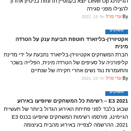
הגיימינג Level Up יוצא בקמפיין תרומות בניסיון אחרון
להצילו מפני סגירה
By
עדי פרל
יולי 15, 2022
משחקים
אקטיוויז'ן-בליזארד חוטפת תביעת ענק על הטרדה
מינית
חברת המשחקים אקטיוויז'ן-בליזארד נתבעת על ידי מדינת
קליפורניה על סעיפים של הטרדה מינית, הפלייה בשכר
והתעמרות נגד נשים אחרי חקירה של שנתיים
By
עדי פרל
יולי 23, 2021
משחקים
E3 2021 – רשימת כל המשחקים שיופיעו באירוע
שבוע בלבד לפני פתיחת האירוע הגדול ביותר של תעשיית
הגיימינג, פורסמו רשימות המשחקים שיופיעו בכנס E3
2021. ההרשמה לצפייה באירוע מהבית בעיצומה