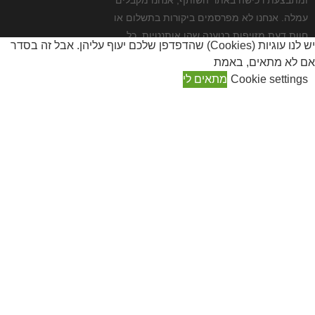
ומתבצעת רכישה באתר השותף, אנחנו מקבלים
עמלה. אנחנו לא מפרסמים ביקורות בתשלום או
חוות דעת מזויפות בטענה שהן אותנטיות. כל
יש לנו עוגיות (Cookies) שהדפדפן שלכם יעוף עליהן. אבל זה בסדר
המוצרים מפורסמים על פי שיקול דעתנו הבלעדי כי
אם לא מתאים, באמת
אנחנו חושבים שהם מגניבים.
Cookie settings
מתאים לי
Close
Privacy Overview
This website uses cookies to improve your experience while
you navigate through the website. Out of these, the cookies that
are categorized as necessary are stored on your browser as
they are essential for the working of basic functionalities of the
...
Necessary
Necessary