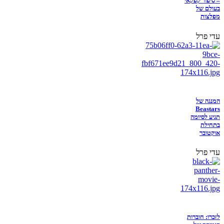
– סיפור קפקאי
בעולם של
מפלצות
עדי פרל
המנגה של
Beastars
תגיע לסיומה
בתחילת
אוקטובר
עדי פרל
לזכרו: חוברות