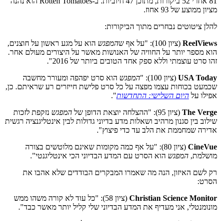
81 אחרי 52 ביקורות, מתוכן 47 חיוביות. ב-Rotten Tomatoes הוא נהנה
מציון ממוצע של 93 אחוז.
להלן ציטוטים נבחרים מתוך הביקורות:
ReelViews
(ציון 100): "על אף ש
המפגש
הוא על מגע ראשון על חוצנים,
הוא מספר יותר על החוויה של האנושות מאשר על היצורים מעולם אחר.
זהו סרט עוצמתי וללא ספק אחד הטובים ביותר של 2016".
USA Today
(ציון 100): "
המפגש
הוא סרט יפהפה ומעורר מחשבה
שכמעט בכוחות עצמו מפצה על כל סרט פלישת חייזרים רע שראיתם. כן,
אפילו על
היום השלישי: התחדשות
".
The Verge
(ציון 95): "ההצלחה יוצאת הדופן של
המפגש
נזקפת לזכות
שילוב בין סגנון מרהיב ושאלות מדע בדיוני גדולות לבין אינטליגנציה רגשית
אדירה שמחממת את הלב עד כדי פיצוץ".
CineVue
(ציון 80): "על אף כמה מקומות שאינם מלוטשים בצורה
מושלמת,
המפגש
הוא הסרט עם המדע הבדיוני הכי אינטליגנטי".
רק לשם האיזון, הנה מה שאמרו המבקרים הבודדים שלא אהבו את
הסרט:
Christian Science Monitor
(ציון 58): "כל עוד לא קורה משהו ממש
מונומנטלי, אני מעדיף את המדע הבדיוני שלי קליל יותר מאשר כבד".