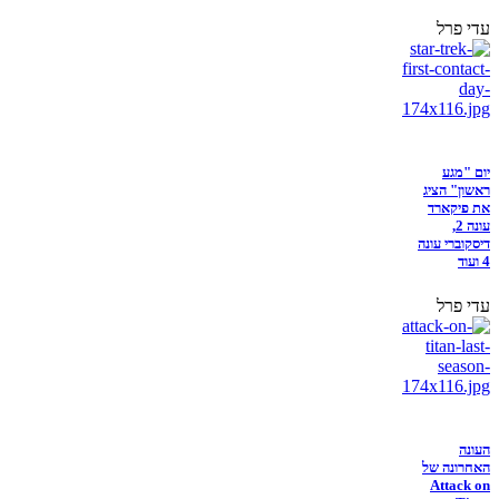
עדי פרל
יום "מגע
ראשון" הציג
את פיקארד
עונה 2,
דיסקוברי עונה
4 ועוד
עדי פרל
העונה
האחרונה של
Attack on