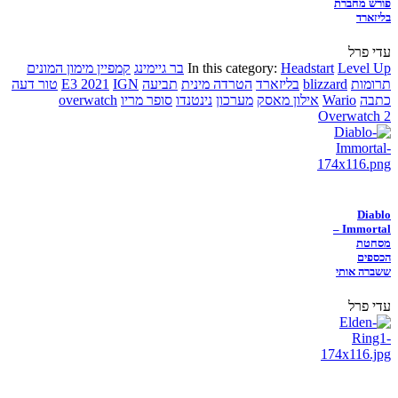
פורש מחברת
בליזארד
עדי פרל
Level Up
Headstart
In this category:
בר גיימינג
קמפיין מימון המונים
תרומות
blizzard
בליזארד
הטרדה מינית
תביעה
IGN
E3 2021
טור דעה
כתבה
Wario
אילון מאסק
מערכון
נינטנדו
סופר מריו
overwatch
Overwatch 2
Diablo
Immortal –
מסחטת
הכספים
ששברה אותי
עדי פרל