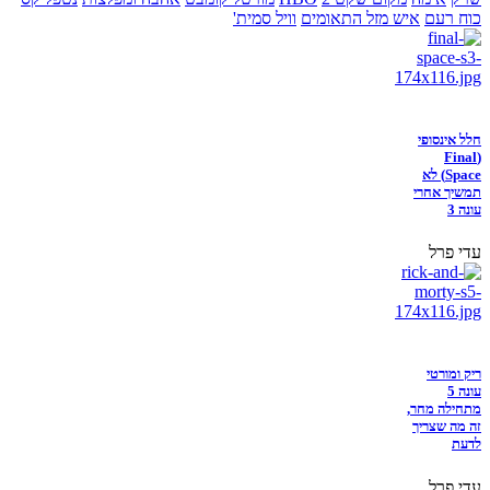
כוח רעם
איש מזל התאומים
וויל סמית'
חלל אינסופי
(Final
Space) לא
תמשיך אחרי
עונה 3
עדי פרל
ריק ומורטי
עונה 5
מתחילה מחר,
זה מה שצריך
לדעת
עדי פרל