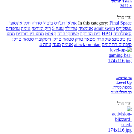
Titan תמשיך
ב-2022
עדי פרל
Final Space
In this category:
אולאן רוג'רס
ביטול סדרה
חלל אינסופי
נטפליקס
adult swim
אנימציה
טריילר
עונה 5
ריק ומורטי
אימה
ערפדים
קאסלבניה
HBO
בית הדרקון
משחקי הכס
קאסט
מסע בין כוכבים
מסע
בין כוכבים: פיקארד
סטאר טרק
סטאר טרק: דיסקוברי
סטאר טרק:
סיפונים תחתונים
attack on titan
אנימה
מנגה
עונה 4
בר הגיימינג
Level Up
בסכנת סגירה,
כך תוכלו לעזור
עדי פרל