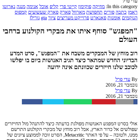
עדי פרל
In this category:
מוזיקה
פוקימון
קייטי פרי
קליפ
אוכל
אנימה
מנגה
נארוטו
ראמן
כתבה
פורים
תחפושת
מארוול
פארק
פארק שעשועים
קמפוס
הנוקמים
אומנות
פאנארט
פרוייקט מעריצים
ציור
gta
גורילז
"המפגש" סוחף איתו את מבקרי הקולנוע ברחבי
העולם
רוב מוחץ של המבקרים משבח את "המפגש", סרט המדע
הבדיוני החדש שמתאר כיצד תגיב האנושות ביום בו יפלשו
לכוכב שלנו חייזרים שכוונתם אינה ידועה
By
עדי פרל
נובמבר 21, 2016
By
עדי פרל
נובמבר 21, 2016
Facebook
Twitter
WhatsApp
Pinterest
Email
אולי בסרט
המפגש
האנושות מפולגת בדעתה כיצד להתנהל מול החייזרים
שפולשים אל כדור הארץ, אבל רוב מוחץ של מבקרי הקולנוע התרשם
ממנו, ולטובה – על פי האתר Metacritic, הסרט זוכה לממוצע ציונים של