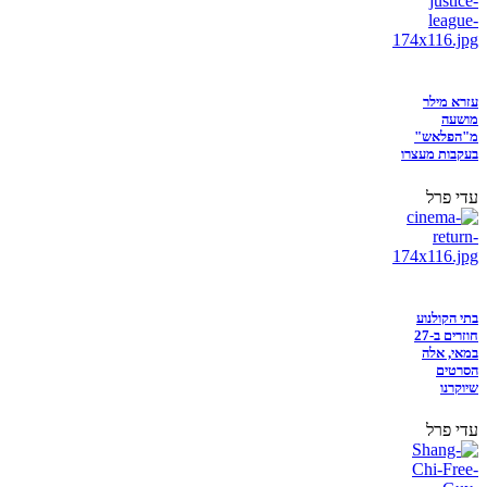
עזרא מילר
מושעה
מ"הפלאש"
בעקבות מעצרו
עדי פרל
בתי הקולנוע
חוזרים ב-27
במאי, אלה
הסרטים
שיוקרנו
עדי פרל