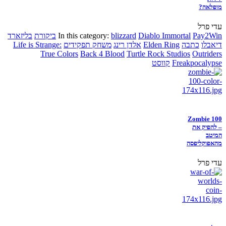
מופלאה?
עדי פרל
Pay2Win
Diablo Immortal
blizzard
In this category:
ביקורת
בליזארד
דיאבלו
כתבה
Elden Ring
אלדן רינג
משחק תפקידים
Life is Strange:
True Colors
Back 4 Blood
Turtle Rock Studios
Outriders
Freakpocalypse
קווסט
Zombie 100
– להפיק את
המיטב
מהאפוקליפסה
עדי פרל