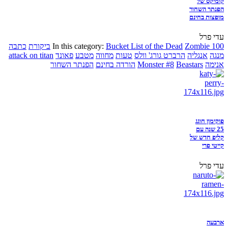
קומיקס של
הפנתר השחור
מופצות בחינם
עדי פרל
Zombie 100
Bucket List of the Dead
In this category:
ביקורת
כתבה
מנגה
אנגליה
הרברט גורג' וולס
טעות
מחווה
מטבע
פאונד
attack on titan
אנימה
Beastars
Monster #8
הורדה בחינם
הפנתר השחור
פוקימון חוגג
25 שנה עם
קליפ חדש של
קייטי פרי
עדי פרל
ארבעה