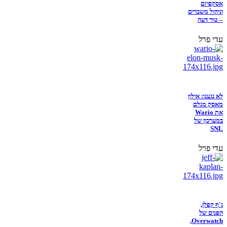
אסקפיזם
וניהול משברים
– טור דעה
עדי פרל
לא נגענו: אילון
מאסק מגלם
את Wario
במערכון של
SNL
עדי פרל
ג'ף קפלן,
הפנים של
Overwatch,