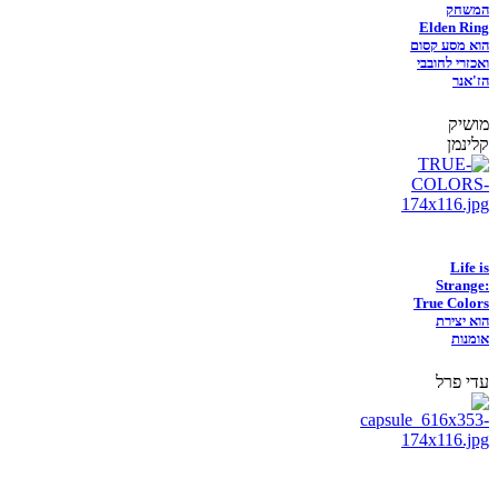
המשחק
Elden Ring
הוא מסע קסום
ואכזרי לחובבי
הז'אנר
מושיק
קלינמן
Life is
Strange:
True Colors
הוא יצירת
אומנות
עדי פרל