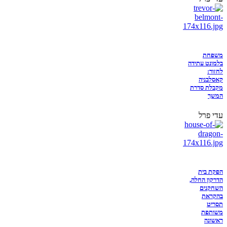
משפחת
בלמונט עתידה
לחזור:
קאסלבניה
מקבלת סדרת
המשך
עדי פרל
הפקת בית
הדרקון החלה,
השחקנים
בהקראת
תסריט
משותפת
ראשונה