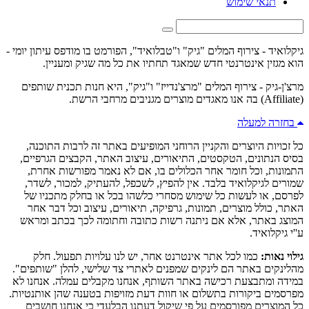
תנאי שימוש
גיקלואיד - צירוף המלים "גיק" ו"טבלואיד", הפורמט בו מודפס עיתון יומי -
הוא מגזין אינטרנטי חדש שמאגד תחתיו את כל מה שגיק ומעניין.
מרצ'ן-גיק - צירוף המלים "מרצ'נדייז" ו"גיק", היא חנות תכנית שותפים
(Affiliate) בה אנו מאגדים מוצרים מגניבים מרחבי הרשת.
בחזרה למעלה
כל זכויות היוצרים והקניין הרוחני המופיעים באתר זה לרבות התוכנה,
בסיס הנתונים, הטקסטים, התיאורים, עיצוב האתר, הקבצים הגרפיים,
התמונות, וכל חומר אחר הכלולים בו, אם לא נאמר מפורשות אחרת,
שמורים לגיקלואיד בלבד. אין להפיץ, לשכפל, להעתיק, למכור, לשדר,
לפרסם, או לעשות כל שימוש מסחרי כלשהו בכל או בחלק מתכניו של
האתר, כולל מוצרים, תמונות, גרפיקה, תיאורים, עיצוב וכל דבר אחר
המוצג באתר, אלא אם ניתנה רשות כתובה וחתומה לכך בכתב ומראש
ע''י גיקלואיד.
גילוי נאות:
כמו לכל אתר אינטרנט אחר, יש לנו עלויות תפעול. חלק
מהלינקים באתר הם לינקים שמפנים לאתרי צד שלישי, להלן "שותפים".
במידה ומתבצעת רכישה באתר השותף, אנחנו מקבלים עמלה. אנחנו לא
מפרסמים ביקורות בתשלום או חוות דעת מזויפות בטענה שהן אותנטיות.
כל המוצרים מפורסמים על פי שיקול דעתנו הבלעדי כי אנחנו חושבים