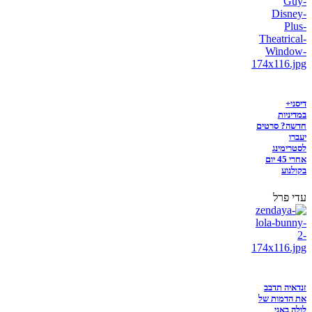
דיסני+
במדיניות
חדשה? סרטים
יעברו
לסטרימינג
אחרי 45 יום
בקולנוע
עדי פרל
זנדאיה תדבב
את הדמות של
לולה באני