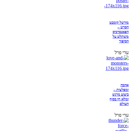
מורטל קומבט
הסרט –
הפאנסרביס
משתלט על
הסיפור
עדי פרל
אהבה
ומפלצות –
ביצוע מרגש
ומלא חן בסוף
העולם
עדי פרל