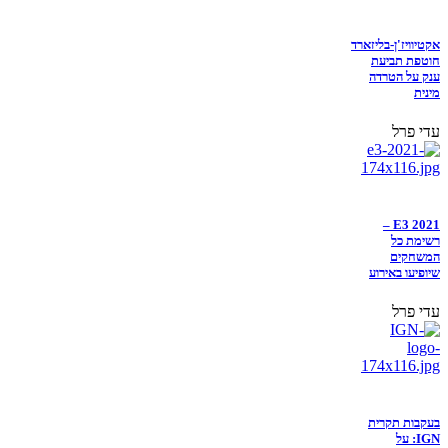
אקטיוויז'ן-בליזארד
חוטפת תביעת
ענק על הטרדה
מינית
עדי פרל
E3 2021 –
רשימת כל
המשחקים
שיופיעו באירוע
עדי פרל
בעקבות תקרית
IGN: על