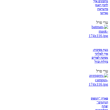
מתכונים איך
להכין ראמן
בהשראת
נארוטו
עדי פרל
נשף מסיכות:
איך לאלתר
מסיכה לפורים
בקלות ובזול
עדי פרל
פארק "קמפוס
הנוקמים"
יפתח