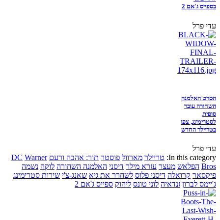
בספייס ג'אם 2
עדי פרל
הסרט האלמנה
השחורה עובר
סופית
לסטרימינג, צפו
בטריילר החדש
עדי פרל
In this category:
טריילר
מארוול
פוסטר
תור: אהבה ורעם
Warner
DC
Bros
הפלאש
מעצר
עזרא מילר
דיסני
האלמנה השחורה
לוקה
נשמה
פיקסאר
קרואלה
דיסני פלוס
לשחרר את גיא
שאנג-צ'י
שירות סטרימינג
ג'יימס לברון
זנדאיה
לוני טונס
ליהוק
ספייס ג'אם 2