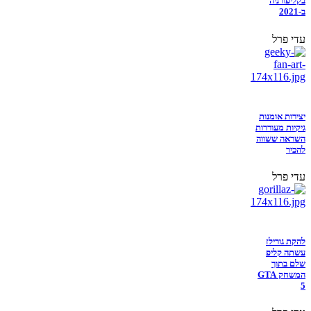
בקליפורניה
ב-2021
עדי פרל
יצירות אומנות
גיקיות מעוררות
השראה ששווה
להכיר
עדי פרל
להקת גורילז
עשתה קליפ
שלם בתוך
המשחק GTA
5