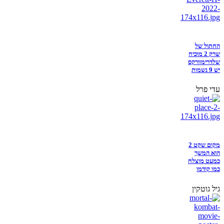
החתול של
שרק 2 מוכיח
שלדרימוורקס
יש 9 נשמות
עדי פרל
מקום שקט 2
הוא המשך
כמעט מוצלח
כמו קודמו
גיל גוטקין