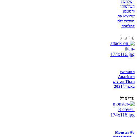
"מלחמת
העולמות"
והמטבע
שהוציא את
מעריצי וולס
למלחמה
עדי פרל
המנגה של
Attack on
Titan תסתיים
באפריל 2021
עדי פרל
Monster #8