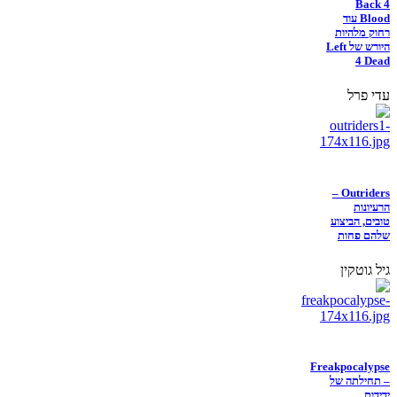
Back 4
Blood עוד
רחוק מלהיות
היורש של Left
4 Dead
עדי פרל
Outriders –
הרעיונות
טובים, הביצוע
שלהם פחות
גיל גוטקין
Freakpocalypse
– תחילתה של
ידידות