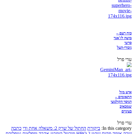
כוח רעם –
בושה לז'אנר
סרטי
גיבורי-העל
עדי פרל
איש מזל
התאומים –
הניסוי הקולנועי
שמכאיב
בעיניים
עדי פרל
In this category:
ביקורת
החתול של שרק 2: משאלה אחת ודי
כתבה
שרק
אימה
מקום שקט 2
HBO
מורטל קומבט
אהבה ומפלצות
נטפליקס