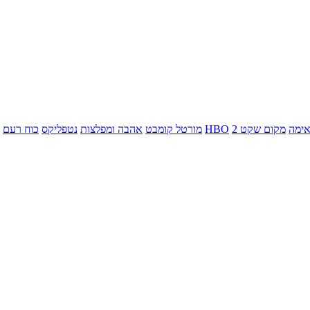
ימה
מקום שקט 2
HBO
מורטל קומבט
אהבה ומפלצות
נטפליקס
כוח רעם