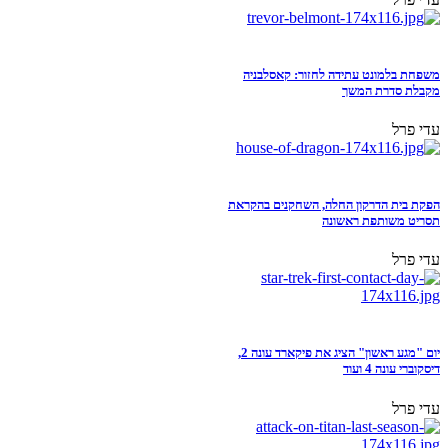
משפחת בלמונט עתידה לחזור: קאסלבניה
מקבלת סדרת המשך
עדי פרל
הפקת בית הדרקון החלה, השחקנים בהקראת
תסריט משותפת ראשונה
עדי פרל
יום "מגע ראשון" הציג את פיקארד עונה 2,
דיסקוברי עונה 4 ועוד
עדי פרל