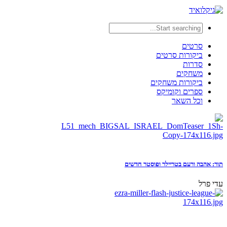
סרטים
ביקורות סרטים
סדרות
משחקים
ביקורות משחקים
ספרים וקומיקס
וכל השאר
תור: אהבה ורעם בטריילר ופוסטר חדשים
עדי פרל