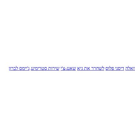
ואלה
דיסני פלוס
לשחרר את גיא
שאנג-צ'י
שירות סטרימינג
ג'יימס לברון