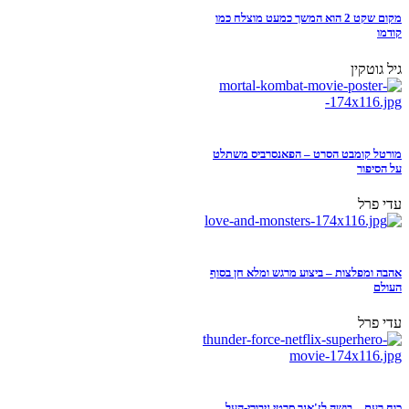
מקום שקט 2 הוא המשך כמעט מוצלח כמו
קודמו
גיל גוטקין
מורטל קומבט הסרט – הפאנסרביס משתלט
על הסיפור
עדי פרל
אהבה ומפלצות – ביצוע מרגש ומלא חן בסוף
העולם
עדי פרל
כוח רעם – בושה לז'אנר סרטי גיבורי-העל