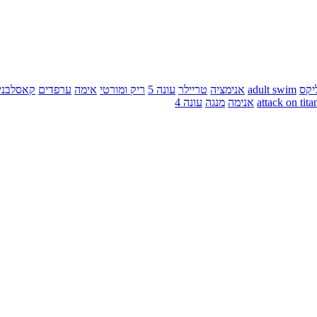
יקס
adult swim
אנימציה
טריילר
עונה 5
ריק ומורטי
אימה
ערפדים
קאסלבני
attack on tita
אנימה
מנגה
עונה 4