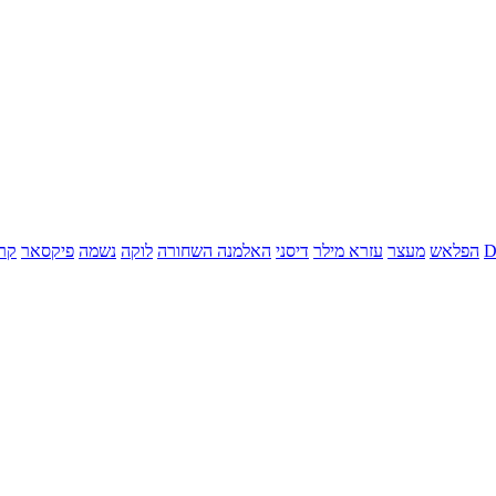
הפלאש
מעצר
עזרא מילר
דיסני
האלמנה השחורה
לוקה
נשמה
פיקסאר
קר