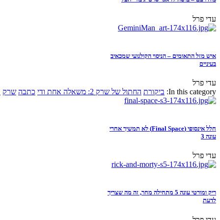
עדי פרל
איש מזל התאומים – הניסוי הקולנועי שמכאיב
בעיניים
עדי פרל
In this category:
ביקורת
החתול של שרק 2: משאלה אחת ודי
כתבה
שרק
א
חלל אינסופי (Final Space) לא תמשיך אחרי
עונה 3
עדי פרל
ריק ומורטי עונה 5 מתחילה מחר, זה מה שצריך
לדעת
עדי פרל