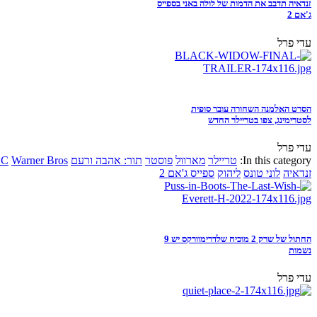
זנדאיה תדבב את הדמות של לולה באני בספייס
ג'אם 2
עדי פרל
הסרט האלמנה השחורה עובר סופית
לסטרימינג, צפו בטריילר החדש
עדי פרל
In this category:
טריילר
מארוול
פוסטר
תור: אהבה ורעם
Warner Bros
DC
זנדאיה
לוני טונס
ליהוק
ספייס ג'אם 2
החתול של שרק 2 מוכיח שלדרימוורקס יש 9
נשמות
עדי פרל