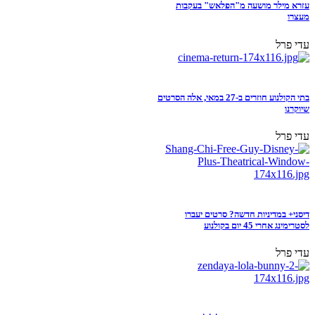
עזרא מילר מושעה מ"הפלאש" בעקבות
מעצרו
עדי פרל
בתי הקולנוע חוזרים ב-27 במאי, אלה הסרטים
שיוקרנו
עדי פרל
דיסני+ במדיניות חדשה? סרטים יעברו
לסטרימינג אחרי 45 יום בקולנוע
עדי פרל