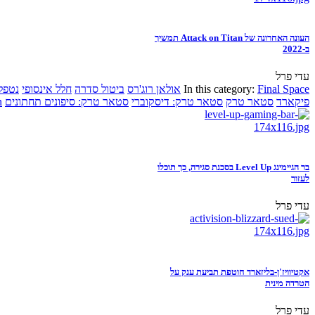
העונה האחרונה של Attack on Titan תמשיך
ב-2022
עדי פרל
Final Space
In this category:
אולאן רוג'רס
ביטול סדרה
חלל אינסופי
נטפל
פיקארד
סטאר טרק
סטאר טרק: דיסקוברי
סטאר טרק: סיפונים תחתונים
n
בר הגיימינג Level Up בסכנת סגירה, כך תוכלו
לעזור
עדי פרל
אקטיוויז'ן-בליזארד חוטפת תביעת ענק על
הטרדה מינית
עדי פרל