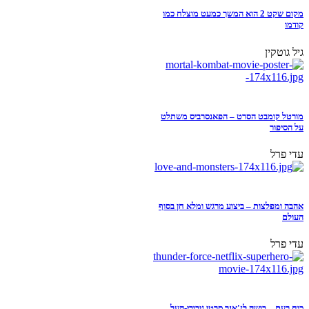
מקום שקט 2 הוא המשך כמעט מוצלח כמו
קודמו
גיל גוטקין
מורטל קומבט הסרט – הפאנסרביס משתלט
על הסיפור
עדי פרל
אהבה ומפלצות – ביצוע מרגש ומלא חן בסוף
העולם
עדי פרל
כוח רעם – בושה לז'אנר סרטי גיבורי-העל