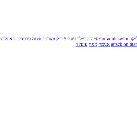
יקס
adult swim
אנימציה
טריילר
עונה 5
ריק ומורטי
אימה
ערפדים
קאסלבני
attack on tita
אנימה
מנגה
עונה 4