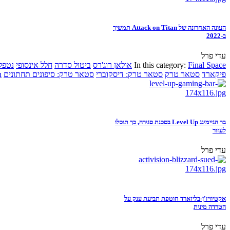
העונה האחרונה של Attack on Titan תמשיך
ב-2022
עדי פרל
Final Space
In this category:
אולאן רוג'רס
ביטול סדרה
חלל אינסופי
נטפל
פיקארד
סטאר טרק
סטאר טרק: דיסקוברי
סטאר טרק: סיפונים תחתונים
n
בר הגיימינג Level Up בסכנת סגירה, כך תוכלו
לעזור
עדי פרל
אקטיוויז'ן-בליזארד חוטפת תביעת ענק על
הטרדה מינית
עדי פרל