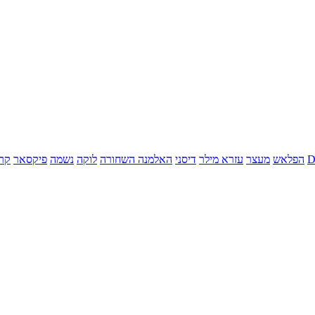
הפלאש
מעצר
עזרא מילר
דיסני
האלמנה השחורה
לוקה
נשמה
פיקסאר
קר