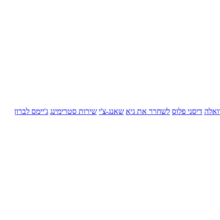
ואלה
דיסני פלוס
לשחרר את גיא
שאנג-צ'י
שירות סטרימינג
ג'יימס לברון