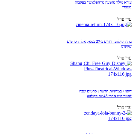
עזרא מילר מושעה מ"הפלאש" בעקבות
מעצרו
עדי פרל
בתי הקולנוע חוזרים ב-27 במאי, אלה הסרטים
שיוקרנו
עדי פרל
דיסני+ במדיניות חדשה? סרטים יעברו
לסטרימינג אחרי 45 יום בקולנוע
עדי פרל