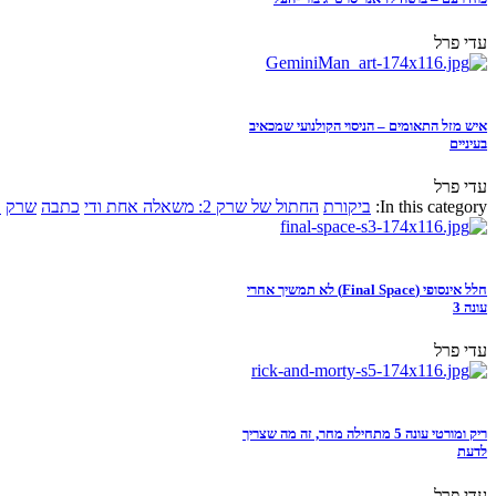
עדי פרל
איש מזל התאומים – הניסוי הקולנועי שמכאיב
בעיניים
עדי פרל
In this category:
ביקורת
החתול של שרק 2: משאלה אחת ודי
כתבה
שרק
א
חלל אינסופי (Final Space) לא תמשיך אחרי
עונה 3
עדי פרל
ריק ומורטי עונה 5 מתחילה מחר, זה מה שצריך
לדעת
עדי פרל