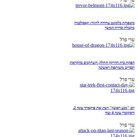
משפחת בלמונט עתידה לחזור: קאסלבניה
מקבלת סדרת המשך
עדי פרל
הפקת בית הדרקון החלה, השחקנים בהקראת
תסריט משותפת ראשונה
עדי פרל
יום "מגע ראשון" הציג את פיקארד עונה 2,
דיסקוברי עונה 4 ועוד
עדי פרל