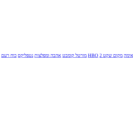
ימה
מקום שקט 2
HBO
מורטל קומבט
אהבה ומפלצות
נטפליקס
כוח רעם