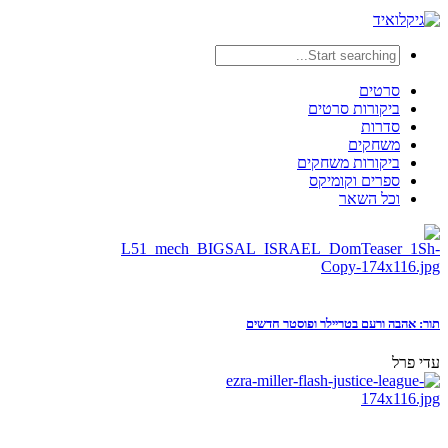
סרטים
ביקורות סרטים
סדרות
משחקים
ביקורות משחקים
ספרים וקומיקס
וכל השאר
תור: אהבה ורעם בטריילר ופוסטר חדשים
עדי פרל