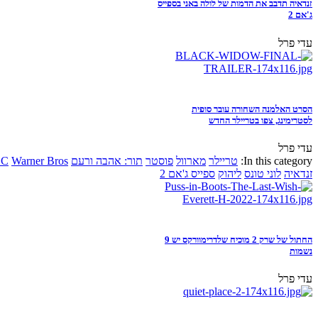
זנדאיה תדבב את הדמות של לולה באני בספייס
ג'אם 2
עדי פרל
הסרט האלמנה השחורה עובר סופית
לסטרימינג, צפו בטריילר החדש
עדי פרל
In this category:
טריילר
מארוול
פוסטר
תור: אהבה ורעם
Warner Bros
DC
זנדאיה
לוני טונס
ליהוק
ספייס ג'אם 2
החתול של שרק 2 מוכיח שלדרימוורקס יש 9
נשמות
עדי פרל