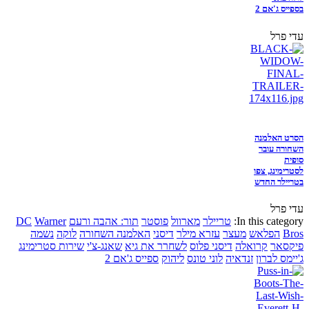
בספייס ג'אם 2
עדי פרל
הסרט האלמנה
השחורה עובר
סופית
לסטרימינג, צפו
בטריילר החדש
עדי פרל
In this category:
טריילר
מארוול
פוסטר
תור: אהבה ורעם
Warner
DC
Bros
הפלאש
מעצר
עזרא מילר
דיסני
האלמנה השחורה
לוקה
נשמה
פיקסאר
קרואלה
דיסני פלוס
לשחרר את גיא
שאנג-צ'י
שירות סטרימינג
ג'יימס לברון
זנדאיה
לוני טונס
ליהוק
ספייס ג'אם 2