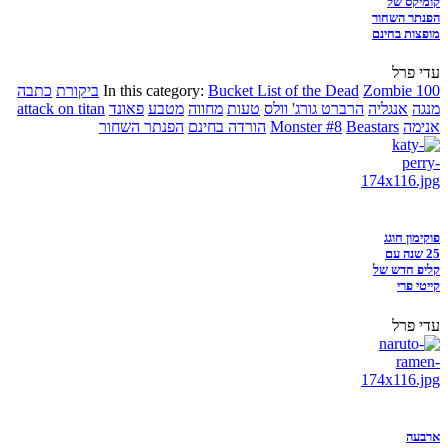
קומיקס של
הפנתר השחור
מופצות בחינם
עדי פרל
Zombie 100
Bucket List of the Dead
In this category:
ביקורת
כתבה
מנגה
אנגליה
הרברט גורג' וולס
טעות
מחווה
מטבע
פאונד
attack on titan
אנימה
Beastars
Monster #8
הורדה בחינם
הפנתר השחור
פוקימון חוגג
25 שנה עם
קליפ חדש של
קייטי פרי
עדי פרל
ארבעה