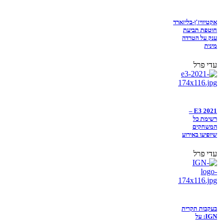
אקטיוויז'ן-בליזארד
חוטפת תביעת
ענק על הטרדה
מינית
עדי פרל
E3 2021 –
רשימת כל
המשחקים
שיופיעו באירוע
עדי פרל
בעקבות תקרית
IGN: על