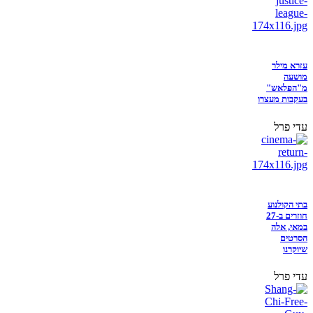
עזרא מילר
מושעה
מ"הפלאש"
בעקבות מעצרו
עדי פרל
בתי הקולנוע
חוזרים ב-27
במאי, אלה
הסרטים
שיוקרנו
עדי פרל