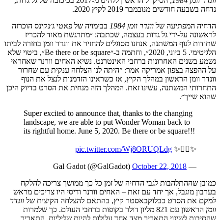
וונדר וומן 1984
, הסיקוול הראשון ללהיט מ-2017 בכיכובה של גל גדות,
נדחה בשבעה חודשים מנובמבר 2019 לקיץ 2020.
הדחיה המפתיעה של
וונדר וומן 1984
בבימויה של פאטי ג׳נקינס הוכרזה
לראשונה על-ידי גל גדות בעצמה, שכתבה: ״מתרגשת מאוד להכריז
שתודות לנוף המשתנה, אנחנו מסוגלים להחזיר את וונדר וומן בחזרה לביתו
הלגיטימי. 5 ביוני, 2020״, וחתמה ב-״Be there or be square״, ביטוי שלא
נשמע בשנים האחרונות ברחבי האינטרנט. נשיא האחים וורנר שאחראי
על ההפצה בצפון אמריקה אמר: ״היתה לנו הצלחה ענקית עם שחרור
וונדר וומן הראשון במהלך הקיץ, אז כשראינו הזדמנות לנצל את הנוף
התחרותי המשתנה, עשינו זאת. המהלך הזה מנחית את הסרט בדיוק היכן
שהוא שייך״.
Super excited to announce that, thanks to the changing
landscape, we are able to put Wonder Woman back to
its rightful home. June 5, 2020. Be there or be square!!!
pic.twitter.com/Wj8ORUQLdg
✨🙅‍♀️✨
October 22, 2018
— Gal Gadot (@GalGadot)
כמובן שההתלהבות לגבי הדחיה של זמן כל כך ממושך צריכה להלקח
בערבון מוגבל, אך יחד עם זאת – האחים וורנר ודיסי היו צריכים מראש
למקם את הסרט כבלוקבאסטר קיץ, בהתאם להצלחה הקיצית של
וונדר
וומן
הראשון עם 821 מליון דולר בקופות ברחבי העולם. כך שלמרות
שהסיבות לשינוי התאריך מצד אחד עלולות להיות שליליות, התאריך