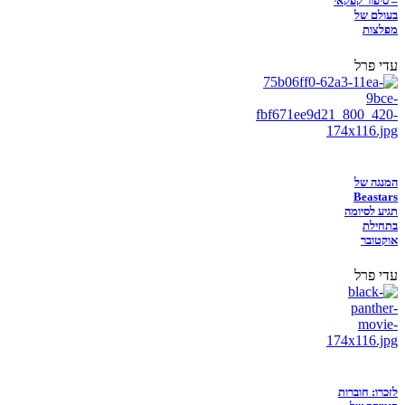
– סיפור קפקאי
בעולם של
מפלצות
עדי פרל
המנגה של
Beastars
תגיע לסיומה
בתחילת
אוקטובר
עדי פרל
לזכרו: חוברות