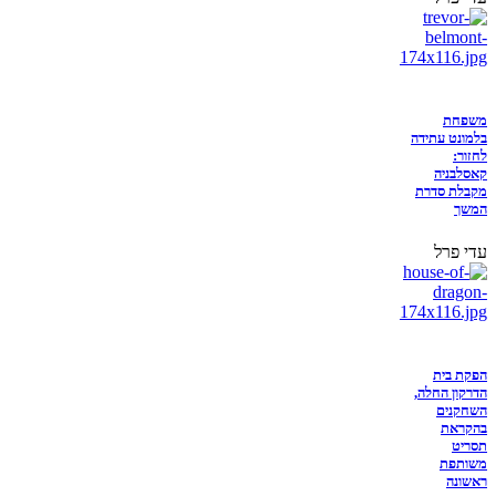
משפחת
בלמונט עתידה
לחזור:
קאסלבניה
מקבלת סדרת
המשך
עדי פרל
הפקת בית
הדרקון החלה,
השחקנים
בהקראת
תסריט
משותפת
ראשונה