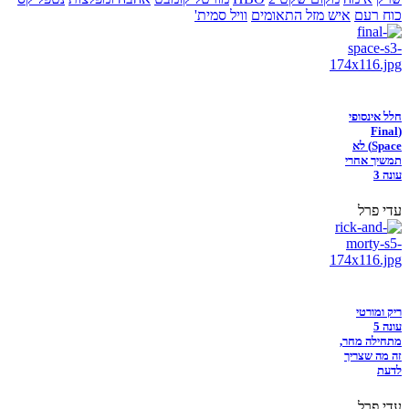
כוח רעם
איש מזל התאומים
וויל סמית'
חלל אינסופי
(Final
Space) לא
תמשיך אחרי
עונה 3
עדי פרל
ריק ומורטי
עונה 5
מתחילה מחר,
זה מה שצריך
לדעת
עדי פרל