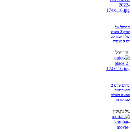
החתול של
שרק 2 מוכיח
שלדרימוורקס
יש 9 נשמות
עדי פרל
מקום שקט 2
הוא המשך
כמעט מוצלח
כמו קודמו
גיל גוטקין