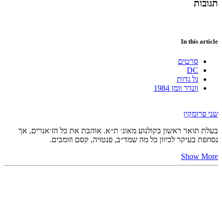
תגובות
In this article
סרטים
DC
גל גדות
וונדר וומן 1984
שני פרומקין
בעלת תואר ראשון בקולנוע מאונ׳ ת״א. אוהבת את כל הז׳אנרים, אך
נסחפת בעיקר לכיוון כל מה שמד״ב, פנטזיה, קסם וזומבים.
Show More