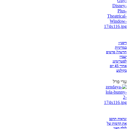
דיסני+
במדיניות
חדשה? סרטים
יעברו
לסטרימינג
אחרי 45 יום
בקולנוע
עדי פרל
זנדאיה תדבב
את הדמות של
לולה באני