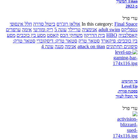
Titan תמשיך
ב-2022
עדי פרל
Final Space
In this category:
אולאן רוג'רס
ביטול סדרה
חלל אינסופי
נטפליקס
adult swim
אנימציה
טריילר
עונה 5
ריק ומורטי
אימה
ערפדים
קאסלבניה
HBO
בית הדרקון
משחקי הכס
קאסט
מסע בין כוכבים
מסע
בין כוכבים: פיקארד
סטאר טרק
סטאר טרק: דיסקוברי
סטאר טרק:
סיפונים תחתונים
attack on titan
אנימה
מנגה
עונה 4
בר הגיימינג
Level Up
בסכנת סגירה,
כך תוכלו לעזור
עדי פרל