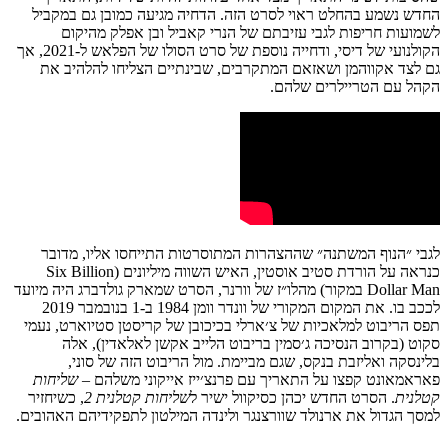
החדש נשמע בהחלט ראוי לסרט הזה. הדחיה מגיעה כמובן גם במקביל
לשמועות חריפות לגבי עזיבתם של הנרי קאביל ובן אפלק מהיקום
הקולנועי של דיסי, ודחייה נוספת של סרט הסולו של הפלאש ל-2021, אך
גם לצד אקווהמן ושאזאם המתקרבים, שבינתיים הצליחו להלהיב את
הקהל עם הטריילרים שלהם.
לגבי ״הנוף המשתנה״ שההצהרות המתוסרטות התייחסו אליו, מדובר
כנראה על הורדת סטיב אוסטין, האיש השווה מיליונים (Six Billion
Dollar Man במקור) מהלו״ז של וורנר, הסרט שמארק גולדברג היה מיועד
לככב בו. את המקום המקורי של וונדר וומן 1984 ב-1 בנובמבר 2019
תפס הריבוט למלאכיות של צ׳ארלי בכיכובן של קריסטן סטיוארט, נעמי
סקוט (בקרוב הנסיכה ג׳סמין בריבוט הלייב אקשן לאלאדין), אלה
בלינסקה ואליזבת בנקס, שגם מביימת. מול הריבוט הזה של סוני,
פאראמאונט קפצו על התאריך עם פרנצ׳ייז אייקוני משלהם –
שליחות
קטלנית
. הסרט החדש יכהן כסיקוול ישיר ל
שליחות קטלנית 2
, כשיחזיר
למסך הגדול את ארנולד שוורצנגר ולינדה המילטון לתפקידיהם האהובים.