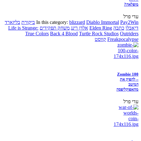
מופלאה?
עדי פרל
Pay2Win
Diablo Immortal
blizzard
In this category:
ביקורת
בליזארד
דיאבלו
כתבה
Elden Ring
אלדן רינג
משחק תפקידים
Life is Strange:
True Colors
Back 4 Blood
Turtle Rock Studios
Outriders
Freakpocalypse
קווסט
Zombie 100
– להפיק את
המיטב
מהאפוקליפסה
עדי פרל