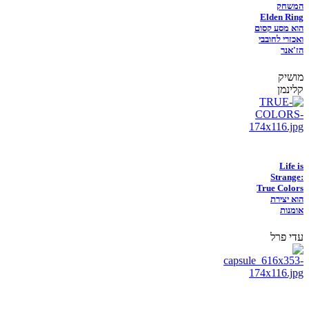
המשחק
Elden Ring
הוא מסע קסום
ואכזרי לחובבי
הז'אנר
מושיק
קלינמן
Life is
Strange:
True Colors
הוא יצירת
אומנות
עדי פרל