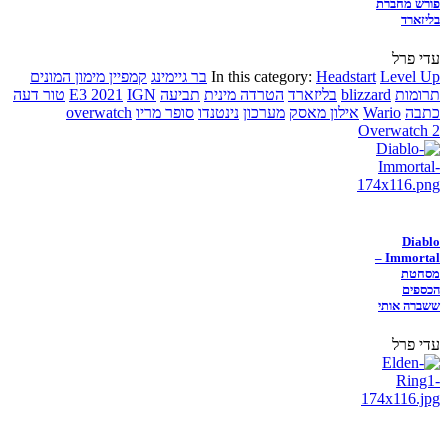
פורש מחברת
בליזארד
עדי פרל
Level Up
Headstart
In this category:
בר גיימינג
קמפיין מימון המונים
תרומות
blizzard
בליזארד
הטרדה מינית
תביעה
IGN
E3 2021
טור דעה
כתבה
Wario
אילון מאסק
מערכון
נינטנדו
סופר מריו
overwatch
Overwatch 2
Diablo
Immortal –
מסחטת
הכספים
ששברה אותי
עדי פרל