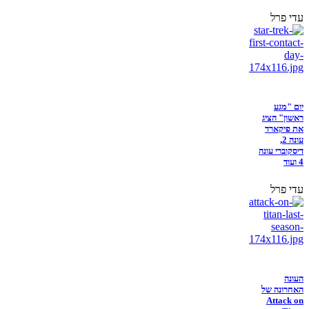
עדי פרל
יום "מגע
ראשון" הציג
את פיקארד
עונה 2,
דיסקוברי עונה
4 ועוד
עדי פרל
העונה
האחרונה של
Attack on