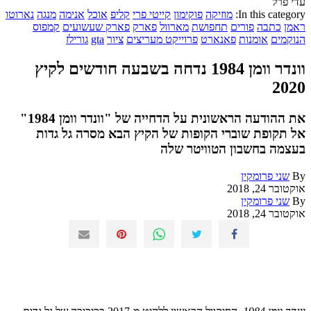
עדי פרל
In this category:
מוזיקה
פוקימון
קייטי פרי
קליפ
אוכל
אנימה
מנגה
נארוטו
ראמן
כתבה
פורים
תחפושת
מארוול
פארק
פארק שעשועים
קמפוס
הנוקמים
אומנות
פאנארט
פרוייקט מעריצים
ציור
gta
גורילז
וונדר וומן 1984 נדחה בשבעה חודשים לקיץ
2020
את ההודעה הראשונית על הדחייה של "וונדר וומן 1984"
אל תקופת שוברי הקופות של הקיץ הבא מסרה גל גדות
בעצמה בחשבון הטוויטר שלה
By
שני פרומקין
אוקטובר 24, 2018
By
שני פרומקין
אוקטובר 24, 2018