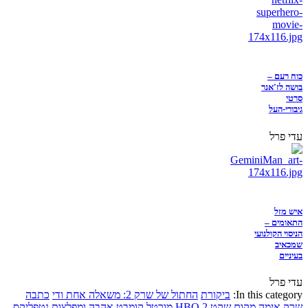
כוח רעם –
בושה לז'אנר
סרטי
גיבורי-העל
עדי פרל
איש מזל
התאומים –
הניסוי הקולנועי
שמכאיב
בעיניים
עדי פרל
In this category:
ביקורת
החתול של שרק 2: משאלה אחת ודי
כתבה
שרק
אימה
מקום שקט 2
HBO
מורטל קומבט
אהבה ומפלצות
נטפליקס