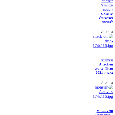
"מלחמת
העולמות"
והמטבע
שהוציא את
מעריצי וולס
למלחמה
עדי פרל
המנגה של
Attack on
Titan תסתיים
באפריל 2021
עדי פרל
Monster #8