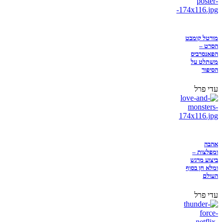
מורטל קומבט
הסרט –
הפאנסרביס
משתלט על
הסיפור
עדי פרל
אהבה
ומפלצות –
ביצוע מרגש
ומלא חן בסוף
העולם
עדי פרל