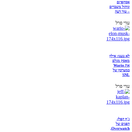
אסקפיזם
וניהול משברים
– טור דעה
עדי פרל
לא נגענו: אילון
מאסק מגלם
את Wario
במערכון של
SNL
עדי פרל
ג'ף קפלן,
הפנים של
Overwatch,