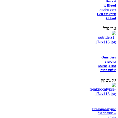
Back 4
Blood עוד
רחוק מלהיות
היורש של Left
4 Dead
עדי פרל
Outriders –
הרעיונות
טובים, הביצוע
שלהם פחות
גיל גוטקין
Freakpocalypse
– תחילתה של
ידידות