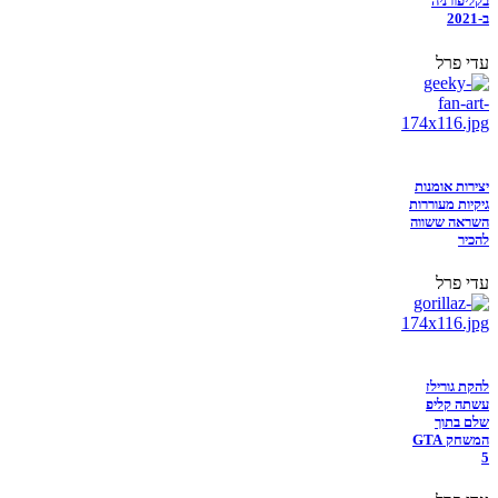
בקליפורניה
ב-2021
עדי פרל
יצירות אומנות
גיקיות מעוררות
השראה ששווה
להכיר
עדי פרל
להקת גורילז
עשתה קליפ
שלם בתוך
המשחק GTA
5