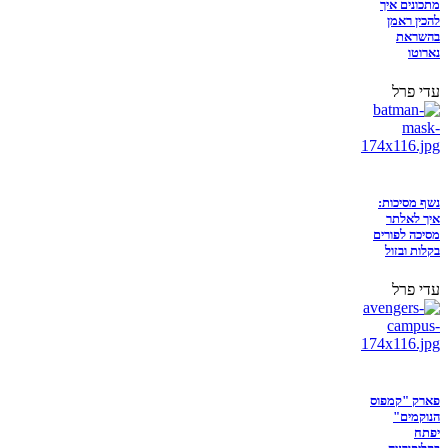
מתכונים איך
להכין ראמן
בהשראת
נארוטו
עדי פרל
נשף מסיכות:
איך לאלתר
מסיכה לפורים
בקלות ובזול
עדי פרל
פארק "קמפוס
הנוקמים"
יפתח