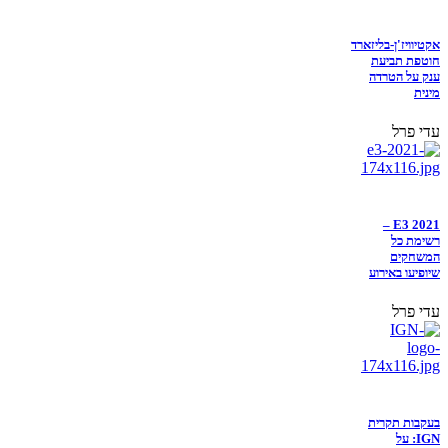
אקטיוויז'ן-בליזארד
חוטפת תביעת
ענק על הטרדה
מינית
עדי פרל
E3 2021 –
רשימת כל
המשחקים
שיופיעו באירוע
עדי פרל
בעקבות תקרית
IGN: על