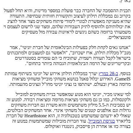
בארץ.
תכנית ההסמכה של החברה כבר פועלת במספר מדינות, והיא תחל לפעול
בקרוב גם במכללת תילתן לעיצוב ותקשורת חזותית שבחיפה. התעודה
שהיא מעניקה מאפשרת לבוגרי לימודי פיתוח משחקים מצד אחד להציג
את יכולותיהם ולהוסיף לתיק העבודות שלהם, ומצד שני לרשום לעצמם וי
משמעותי ברזומה כשהם ניגשים לראיונות עבודה מול מעסיקים
פוטנציאליים.
"אנחנו גאים לקחת חלק בפעילות הבינלאומית של חברת יוניטי", אמר
מנכ"ל מכללת תילתן, ארז ישכרוב", "ולאפשר גם למעצבים ולמתכנתים
בישראל לקבל תעודה רשמית, שתוכיח כי הם עומדים בסטנדרטים
ובקריטריונים של הרמה הבינלאומית הגבוהה ביותר בתחום".
בנוסף,
ב-28 במרץ
יערך במכללת תילתן אירוע של יוניטי בשיתוף עמותת
GameIS. האירוע יכלול פאנל בנושא משחקי מובייל ומשחקי מציאות
מדומה בארץ ובעולם. ישתתפו בו נציגי יוניטי מחו"ל ונציגים מהעמותה.
למי שאינו מכיר, יוניטי הוא מנוע שמאפשר בניית משחקים למובייל
ולקונסולות, כמו כן גם משחקי מציאות מדומה ומציאות רבודה. למנוע זה
יש בסביבות ה-5.5 מיליון משתמשים והוא משרת גם חברות משחקים
גדולות וגם אולפנים קטנים של משחקי אינדי. אחד המשחקים הבולטים,
שאולי לא ידעתם שמשתמש בטכנולוגיה זו, הוא Hearthstone של חברת
בליזארד
בגרסת המובייל
. עוד חברות מובילות שמשתמשות במנוע זה
בצורה כזו או אחרת הן פייסבוק, נינטנדו ואוקולוס.