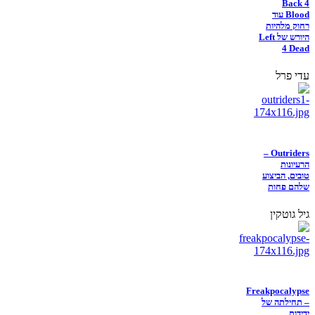
Back 4
Blood עוד
רחוק מלהיות
היורש של Left
4 Dead
עדי פרל
Outriders –
הרעיונות
טובים, הביצוע
שלהם פחות
גיל גוטקין
Freakpocalypse
– תחילתה של
ידידות