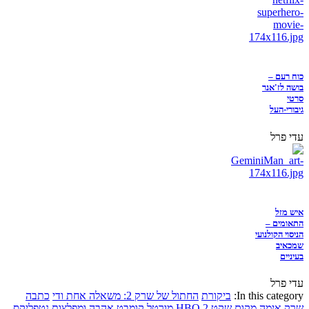
כוח רעם –
בושה לז'אנר
סרטי
גיבורי-העל
עדי פרל
איש מזל
התאומים –
הניסוי הקולנועי
שמכאיב
בעיניים
עדי פרל
In this category:
ביקורת
החתול של שרק 2: משאלה אחת ודי
כתבה
שרק
אימה
מקום שקט 2
HBO
מורטל קומבט
אהבה ומפלצות
נטפליקס