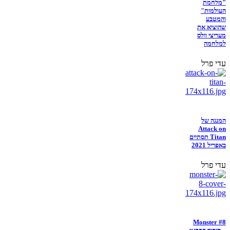
"מלחמת
העולמות"
והמטבע
שהוציא את
מעריצי וולס
למלחמה
עדי פרל
המנגה של
Attack on
Titan תסתיים
באפריל 2021
עדי פרל
Monster #8