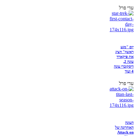
עדי פרל
יום "מגע
ראשון" הציג
את פיקארד
עונה 2,
דיסקוברי עונה
4 ועוד
עדי פרל
העונה
האחרונה של
Attack on