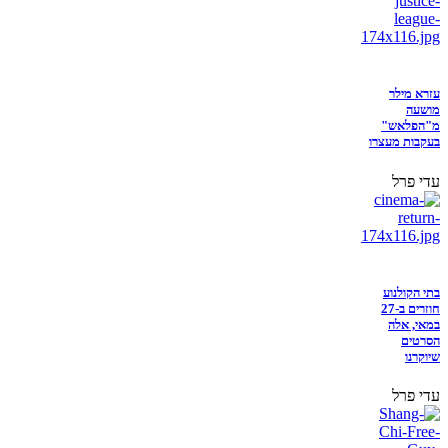
עזרא מילר
מושעה
מ"הפלאש"
בעקבות מעצרו
עדי פרל
בתי הקולנוע
חוזרים ב-27
במאי, אלה
הסרטים
שיוקרנו
עדי פרל