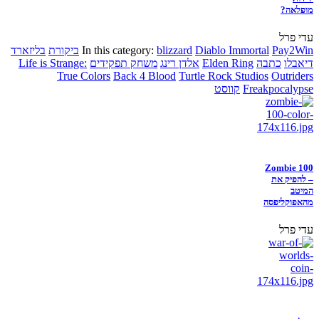
מופלאה?
עדי פרל
Pay2Win
Diablo Immortal
blizzard
In this category:
ביקורת
בליזארד
דיאבלו
כתבה
Elden Ring
אלדן רינג
משחק תפקידים
Life is Strange:
True Colors
Back 4 Blood
Turtle Rock Studios
Outriders
Freakpocalypse
קווסט
Zombie 100
– להפיק את
המיטב
מהאפוקליפסה
עדי פרל