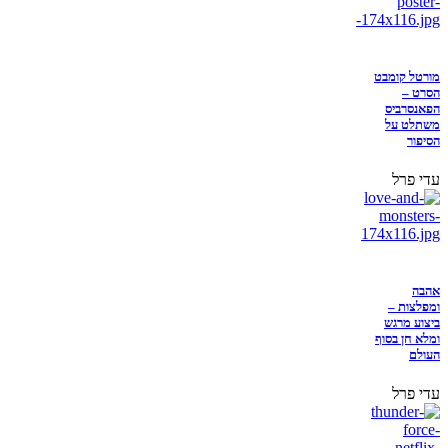
מורטל קומבט
הסרט –
הפאנסרביס
משתלט על
הסיפור
עדי פרל
אהבה
ומפלצות –
ביצוע מרגש
ומלא חן בסוף
העולם
עדי פרל