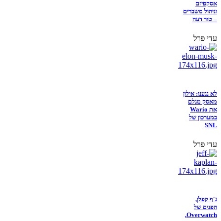
אסקפיזם
וניהול משברים
– טור דעה
עדי פרל
לא נגענו: אילון
מאסק מגלם
את Wario
במערכון של
SNL
עדי פרל
ג'ף קפלן,
הפנים של
Overwatch,