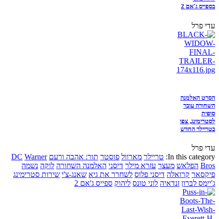
בספייס ג'אם 2
עדי פרל
הסרט האלמנה
השחורה עובר
סופית
לסטרימינג, צפו
בטריילר החדש
עדי פרל
In this category:
טריילר
מארוול
פוסטר
תור: אהבה ורעם
Warner
DC
Bros
הפלאש
מעצר
עזרא מילר
דיסני
האלמנה השחורה
לוקה
נשמה
פיקסאר
קרואלה
דיסני פלוס
לשחרר את גיא
שאנג-צ'י
שירות סטרימינג
ג'יימס לברון
זנדאיה
לוני טונס
ליהוק
ספייס ג'אם 2