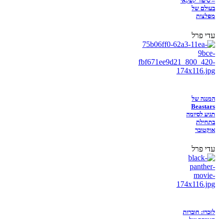
– סיפור קפקאי
בעולם של
מפלצות
עדי פרל
המנגה של
Beastars
תגיע לסיומה
בתחילת
אוקטובר
עדי פרל
לזכרו: חוברות