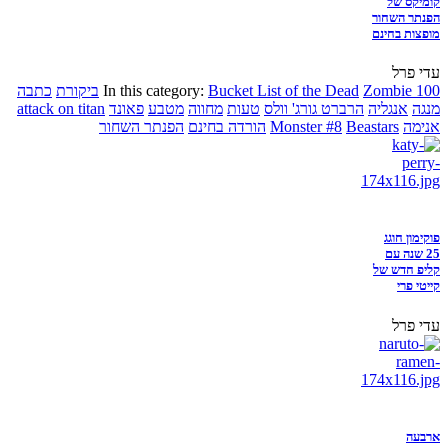
קומיקס של
הפנתר השחור
מופצות בחינם
עדי פרל
Zombie 100
Bucket List of the Dead
In this category:
ביקורת
כתבה
מנגה
אנגליה
הרברט גורג' וולס
טעות
מחווה
מטבע
פאונד
attack on titan
אנימה
Beastars
Monster #8
הורדה בחינם
הפנתר השחור
פוקימון חוגג
25 שנה עם
קליפ חדש של
קייטי פרי
עדי פרל
ארבעה