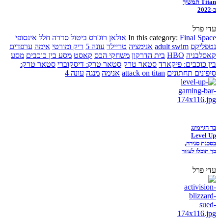
Titan תמשיך
ב-2022
עדי פרל
Final Space
In this category:
אולאן רוג'רס
ביטול סדרה
חלל אינסופי
נטפליקס
adult swim
אנימציה
טריילר
עונה 5
ריק ומורטי
אימה
ערפדים
קאסלבניה
HBO
בית הדרקון
משחקי הכס
קאסט
מסע בין כוכבים
מסע
בין כוכבים: פיקארד
סטאר טרק
סטאר טרק: דיסקוברי
סטאר טרק:
סיפונים תחתונים
attack on titan
אנימה
מנגה
עונה 4
בר הגיימינג
Level Up
בסכנת סגירה,
כך תוכלו לעזור
עדי פרל