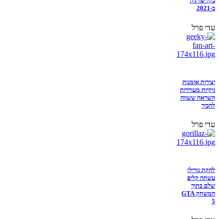
בקליפורניה
ב-2021
עדי פרל
יצירות אומנות
גיקיות מעוררות
השראה ששווה
להכיר
עדי פרל
להקת גורילז
עשתה קליפ
שלם בתוך
המשחק GTA
5