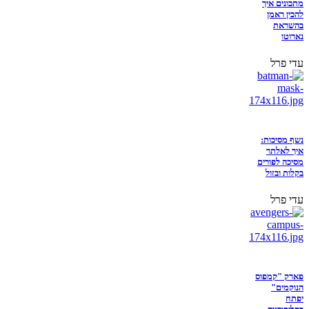
מתכונים איך
להכין ראמן
בהשראת
נארוטו
עדי פרל
נשף מסיכות:
איך לאלתר
מסיכה לפורים
בקלות ובזול
עדי פרל
פארק "קמפוס
הנוקמים"
יפתח