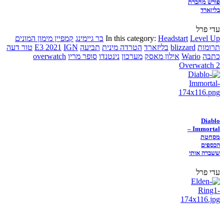
פורש מחברת
בליזארד
עדי פרל
Level Up
Headstart
In this category:
בר גיימינג
קמפיין מימון המונים
תרומות
blizzard
בליזארד
הטרדה מינית
תביעה
IGN
E3 2021
טור דעה
כתבה
Wario
אילון מאסק
מערכון
נינטנדו
סופר מריו
overwatch
Overwatch 2
Diablo
Immortal –
מסחטת
הכספים
ששברה אותי
עדי פרל