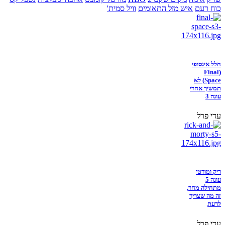
כוח רעם
איש מזל התאומים
וויל סמית'
חלל אינסופי
(Final
Space) לא
תמשיך אחרי
עונה 3
עדי פרל
ריק ומורטי
עונה 5
מתחילה מחר,
זה מה שצריך
לדעת
עדי פרל