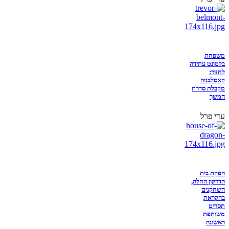
משפחת
בלמונט עתידה
לחזור:
קאסלבניה
מקבלת סדרת
המשך
עדי פרל
הפקת בית
הדרקון החלה,
השחקנים
בהקראת
תסריט
משותפת
ראשונה