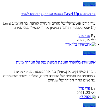
משחקים
בר הגיימינג Level Up בסכנת סגירה, כך תוכלו לעזור
עוד קורבן פוטנציאלי של סגרים והנחיות קורונה: בר הגיימינג Level
Up יוצא בקמפיין תרומות בניסיון אחרון להצילו מפני סגירה
By
עדי פרל
יולי 15, 2022
משחקים
אקטיוויז'ן-בליזארד חוטפת תביעת ענק על הטרדה מינית
חברת המשחקים אקטיוויז'ן-בליזארד נתבעת על ידי מדינת
קליפורניה על סעיפים של הטרדה מינית, הפלייה בשכר והתעמרות
נגד נשים אחרי חקירה של שנתיים
By
עדי פרל
יולי 23, 2021
משחקים