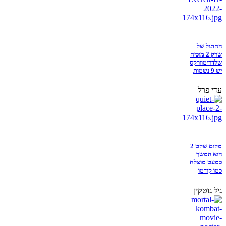
החתול של
שרק 2 מוכיח
שלדרימוורקס
יש 9 נשמות
עדי פרל
מקום שקט 2
הוא המשך
כמעט מוצלח
כמו קודמו
גיל גוטקין