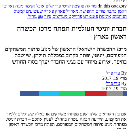
עדי פרל
In this category:
מוזיקה
פוקימון
קייטי פרי
קליפ
אוכל
אנימה
מנגה
נארוטו
ראמן
כתבה
פורים
תחפושת
מארוול
פארק
פארק שעשועים
קמפוס
הנוקמים
אומנות
פאנארט
פרוייקט מעריצים
ציור
gta
גורילז
חברת יוניטי העולמית תפתח מרכז הכשרה
ראשון בארץ
מרכז ההכשרה הישראלי הראשון של מנוע פיתוח המשחקים
המפורסם, יוניטי, יפתח בקרוב במכללת תילתן, שיושבת
בחיפה. אירוע מיוחד עם נציגי החברה יערך בסוף החודש
By
עדי פרל
מרץ 19, 2017
By
עדי פרל
מרץ 19, 2017
Facebook
Twitter
WhatsApp
Pinterest
Email
אם בין הקוראים שלנו ישנם מפתחי משחקים או כאלה ששוקלים ללמוד
את המקצוע, הידיעה הבאה עשויה בהחלט לעניין אתכם – חברת יוניטי,
מפתחת מנוע פיתוח המשחקים המפורסם, תפתח מרכז הכשרה ראשון