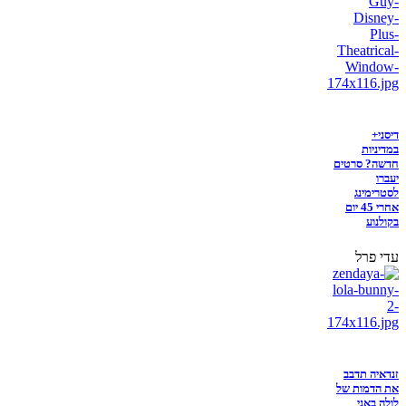
דיסני+
במדיניות
חדשה? סרטים
יעברו
לסטרימינג
אחרי 45 יום
בקולנוע
עדי פרל
זנדאיה תדבב
את הדמות של
לולה באני