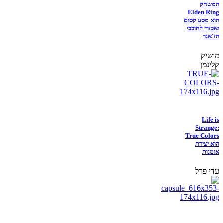
המשחק
Elden Ring
הוא מסע קסום
ואכזרי לחובבי
הז'אנר
מושיק
קלינמן
Life is
Strange:
True Colors
הוא יצירת
אומנות
עדי פרל