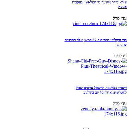
עזרא מילר מושעה מ"הפלאש" בעקבות
מעצרו
עדי פרל
בתי הקולנוע חוזרים ב-27 במאי, אלה הסרטים
שיוקרנו
עדי פרל
דיסני+ במדיניות חדשה? סרטים יעברו
לסטרימינג אחרי 45 יום בקולנוע
עדי פרל