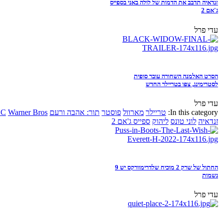
זנדאיה תדבב את הדמות של לולה באני בספייס
ג'אם 2
עדי פרל
הסרט האלמנה השחורה עובר סופית
לסטרימינג, צפו בטריילר החדש
עדי פרל
In this category:
טריילר
מארוול
פוסטר
תור: אהבה ורעם
Warner Bros
DC
זנדאיה
לוני טונס
ליהוק
ספייס ג'אם 2
החתול של שרק 2 מוכיח שלדרימוורקס יש 9
נשמות
עדי פרל