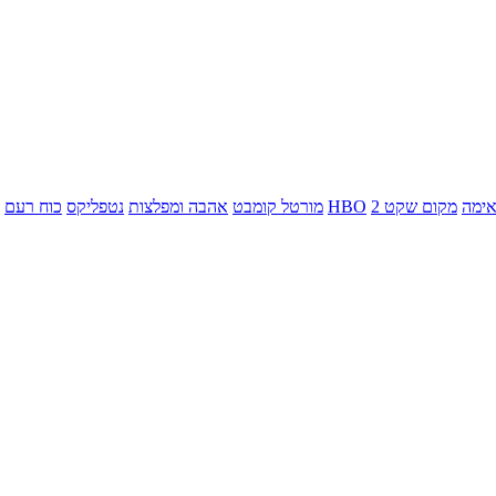
ימה
מקום שקט 2
HBO
מורטל קומבט
אהבה ומפלצות
נטפליקס
כוח רעם