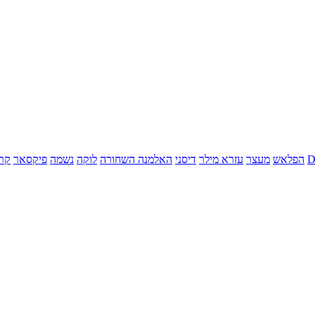
הפלאש
מעצר
עזרא מילר
דיסני
האלמנה השחורה
לוקה
נשמה
פיקסאר
קר