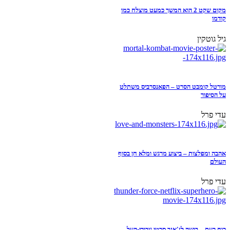
מקום שקט 2 הוא המשך כמעט מוצלח כמו
קודמו
גיל גוטקין
מורטל קומבט הסרט – הפאנסרביס משתלט
על הסיפור
עדי פרל
אהבה ומפלצות – ביצוע מרגש ומלא חן בסוף
העולם
עדי פרל
כוח רעם – בושה לז'אנר סרטי גיבורי-העל