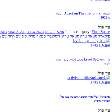
העונה האחרונה של Attack on Titan תמשיך
ב-2022
עדי פרל
Final Space
In this category:
אולאן רוג'רס
ביטול סדרה
חלל אינסופי
נטפל
פיקארד
סטאר טרק
סטאר טרק: דיסקוברי
סטאר טרק: סיפונים תחתונים
n
בר הגיימינג Level Up בסכנת סגירה, כך תוכלו
לעזור
עדי פרל
אקטיוויז'ן-בליזארד חוטפת תביעת ענק על
הטרדה מינית
עדי פרל