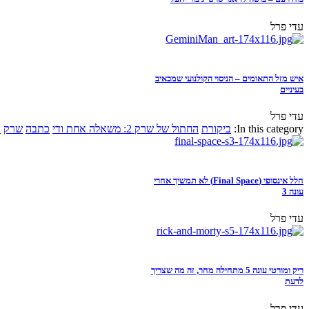
עדי פרל
איש מזל התאומים – הניסוי הקולנועי שמכאיב
בעיניים
עדי פרל
In this category:
ביקורת
החתול של שרק 2: משאלה אחת ודי
כתבה
שרק
א
חלל אינסופי (Final Space) לא תמשיך אחרי
עונה 3
עדי פרל
ריק ומורטי עונה 5 מתחילה מחר, זה מה שצריך
לדעת
עדי פרל