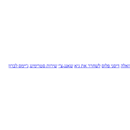
ואלה
דיסני פלוס
לשחרר את גיא
שאנג-צ'י
שירות סטרימינג
ג'יימס לברון