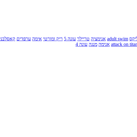
יקס
adult swim
אנימציה
טריילר
עונה 5
ריק ומורטי
אימה
ערפדים
קאסלבני
attack on tita
אנימה
מנגה
עונה 4