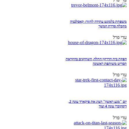
משפחת בלמונט עתידה לחזור: קאסלבניה
מקבלת סדרת המשך
עדי פרל
הפקת בית הדרקון החלה, השחקנים בהקראת
תסריט משותפת ראשונה
עדי פרל
יום "מגע ראשון" הציג את פיקארד עונה 2,
דיסקוברי עונה 4 ועוד
עדי פרל