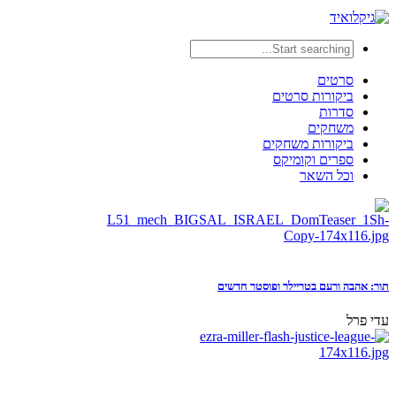
סרטים
ביקורות סרטים
סדרות
משחקים
ביקורות משחקים
ספרים וקומיקס
וכל השאר
תור: אהבה ורעם בטריילר ופוסטר חדשים
עדי פרל