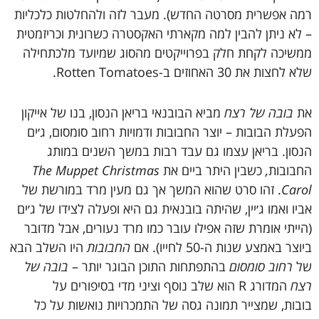
רמה
אפשרית
מסרטה
החדש
).
מעבר
לזה
ולהחלטות
כלכליות
–
לא
ניתן
להבין
למה
מקארתי
האקסטרה
כשרונית
וכריזמטית
ממשיכה
לקחת
חלק
בפרוייקטים
מהסוג
שמיועד
מלכתחילה
שלא
לחצות
את
30
האחוזים
ב
-Rotten Tomatoes.
את
בובה
של
רצח
מביא
הבובנאי
בריאן
הנסון
,
בנו
של
אייקון
הפעלת
הבובות
–
יוצר
החבובות
ודמויות
רחוב
סומסום
,
ג׳ים
הנסון
.
בריאן
עצמו
גם
עבד
רבות
במשך
השנים
במותג
החבובות
,
כשבין
היתר
ביים
את
The Muppet Christmas
Carol
.
זהו
סרט
שהוא
המשך
אך
גם
מעין
מרד
במורשת
של
אביו
ואמו
ג׳יין
,
שהיתה
בובנאית
גם
היא
ופעלה
לצידו
של
ג׳ים
(
הייתי
אומרת
שזה
אפילו
עובר
כמו
מרד
נעורים
,
אבל
מדובר
ביוצר
באמצע
שנות
ה
-50
לחייו
).
אם
החבובות
היו
השלב
הבא
של
רחוב
סומסום
בהתפתחות
התוכן
הבוגר יותר –
בובה
של
רצח
המדורג
R
הוא
שלב
נוסף
וציני
מדי
בסיפורים
על
בובות
,
שמצייר
תמונה
גסה
של
התמכרויות
נואשות
על
כל