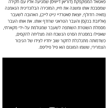
פאטאל
המפוקפקת
(
דוריאן
דייוויס
)
שמגיעה
אליו
עם
חקירה
שמסבכת
אותו
ומשנה
את
חייו
,
המזכירה
הבלונדינית
הנאמנה
(
מאיה
רודולף
,
יוצאת
סאטרדיי
נייט
לייב
),
האהובה
לשעבר
(
אליזבת
בנקס
)
והעבר
הטראגי
שרודף
אותו
.
את
אותו
העבר
מסמלת
השוטרת
השותפה
לשעבר
שמגולמת
על
–
ידי
מקארתי
,
שאפילו
במסגרת
הסרט
הנשכח
הזה
מצליחה
להקסים
,
כשדמותה
מתגלגלת
לחקור
שוב
יחדיו
לצידו
של
הגיבור
הצמרירי
,
ששמו
המוגזם
הוא
פיל
פיליפס
.