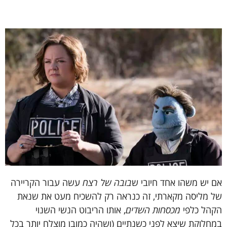
אם
יש
משהו
אחד
חיובי
ש
בובה
של
רצח
עשה
עבור
הקריירה
של
מליסה
מקארתי
,
זה
כנראה
רק
להשכיח
מעט
את
שנאת
הקהל
כלפי
מכסחות
השדים
,
אותו
הריבוט
הנשי
השנוי
במחלוקת
שיצא
לפני
כשנתיים
(
ושהיה
כמובן
מוצלח
יותר
בכל