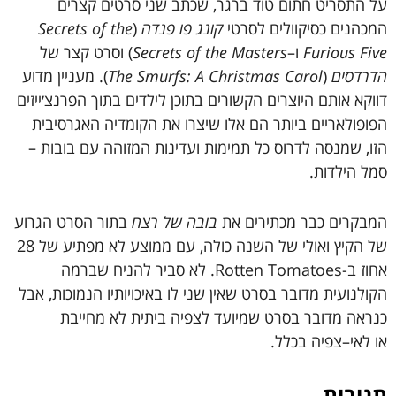
על
התסריט
חתום
טוד
ברגר
,
שכתב
שני
סרטים
קצרים
המכהנים
כסיקוולים
לסרטי
קונג
פו
פנדה
(
Secrets of the
Furious Five
ו
–
Secrets of the Masters
)
וסרט
קצר
של
הדרדסים
(
The Smurfs: A Christmas Carol
).
מעניין
מדוע
דווקא
אותם
היוצרים
הקשורים
בתוכן
לילדים
בתוך
הפרנצ׳ייזים
הפופולאריים
ביותר
הם
אלו
שיצרו
את
הקומדיה
האגרסיבית
הזו
,
שמנסה
לדרוס
כל
תמימות
ועדינות
המזוהה
עם
בובות
–
סמל
הילדות
.
המבקרים
כבר
מכתירים
את
בובה
של
רצח
בתור
הסרט
הגרוע
של
הקיץ
ואולי
של
השנה
כולה
,
עם
ממוצע
לא
מפתיע
של
28
אחוז
ב
-Rotten Tomatoes.
לא
סביר
להניח
שברמה
הקולנועית
מדובר
בסרט
שאין
שני
לו
באיכויותיו
הנמוכות
,
אבל
כנראה
מדובר
בסרט
שמיועד
לצפיה
ביתית
לא
מחייבת
או
לאי
–
צפיה
בכלל
.
תגובות