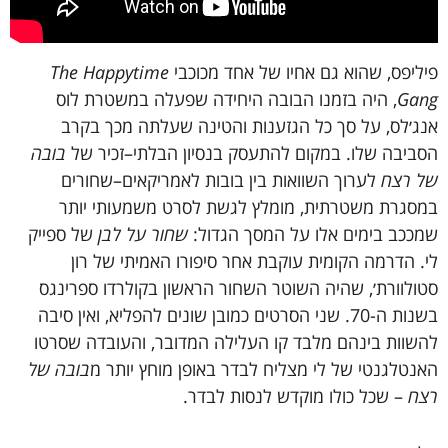
פיליפס
,
שהוא
גם
אחיו
של
אחד מכוכבי
The Happytime
Gang
,
היה
בזמנו
הבובה
היחידה
שפעלה
במשטרת
לוס
אנג׳לס
,
על
סך
כל
הגזענות
והטינה
שעלתה
מכך
בקרב
הסביבה
שלו
. במקום
להתעסק
בנסיון
הבלתי
–
זכיר
של
בובה
של
רצח
לערוך
השוואות
בין
בובות
לאמריקאים
–
שחורים
במסגרת
משטרתית
,
מומלץ
לגשת
לסרט
משמעותי
יותר
שמככב
בימים
אלו
על
המסך
הגדול
:
שחור
על
לבן
של
ספייק
לי
.
הדרמה
הקומית
עוקבת
אחר
סיפורו
האמיתי
של
רון
סטולוורת׳
,
שהיה
השוטר
השחור
הראשון
בקולרדו
ספרינגס
בשנות
ה
-70.
שני
הסרטים
כמובן
שונים
להפליא
,
ואין
סיבה
להשוות
בינהם
מלבד
קו
העלילה
המדובר
,
והעובדה
שסרטו
האנטלגנטי
של
לי
מצליח
לבדר
באופן
מוחץ
יותר
מ
בובה
של
רצח
–
שכל
כולו
מוקדש
לנסות
לבדר
.