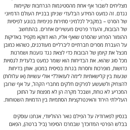
מצליחים
לשבור
אף
אחת
מהסטיגמות
הנרחבות
שקיימות
נגדם
.
זה
כמעט
המידע
הבלעדי
שניתן
בבניית
העולם
הדמיוני
של
הסרט
–
במקביל
לכלמיני
סתירות
פנימיות
בנוגע
לפיסיות
של
הבובות
,
והעדר
פרטים
מעשירים
אחרים
.
בהתחשב
ההומור
הפרוע
שהסרט
שואף
אליו
,
הוא
דווקא
מקפיד
באדיקות
על
העברת
מסרים
חברתיים
ליברליים
מעודכנים
,
כשהוא
כמובן
מנצל
את
קיומן
של
הבובות
כדי
לצאת
נגד
גזענות
ושמרנות
מכל
סוג
שהוא
.
את
הבדיחות
הוא
שומר
כמעט
בלעדית
לגסויות
נדושות
,
מופרכות
וחסרות
בגרות
בסיסית
במכוון
.
אותן
בדיחות
שנעות
בין
קלישאתיות
ל״מה
לעזאזל
?
״
אולי
עשויות
(
או
עלולות
)
להצחיק
ולשעשע
לפרקים
חלקים
מחברי
הקהל
,
על
אף
שרובן
המכריע
לא
נוחת
,
ושבכל
מקרה
הן
לא
מפצות
על
התוכן
העלילתי
הירוד
והאינטרקציות
הסתמיות
בין
הדמויות
השטוחות
.
בנסיון
לפארודיה
על
הפילם
נואר
ההוליוודי
,
אנחנו
עוסקים
בבלש
הפרטי
המדוכדך
שבמרכז
הסיפור
(
ביל
ברטה
),
הפאם