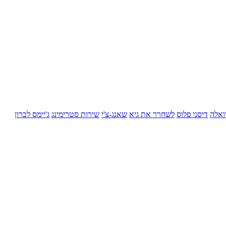
ואלה
דיסני פלוס
לשחרר את גיא
שאנג-צ'י
שירות סטרימינג
ג'יימס לברון