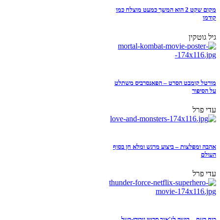
מקום שקט 2 הוא המשך כמעט מוצלח כמו
קודמו
גיל גוטקין
מורטל קומבט הסרט – הפאנסרביס משתלט
על הסיפור
עדי פרל
אהבה ומפלצות – ביצוע מרגש ומלא חן בסוף
העולם
עדי פרל
כוח רעם – בושה לז'אנר סרטי גיבורי-העל