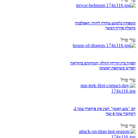
משפחת בלמונט עתידה לחזור: קאסלבניה
מקבלת סדרת המשך
עדי פרל
הפקת בית הדרקון החלה, השחקנים בהקראת
תסריט משותפת ראשונה
עדי פרל
יום "מגע ראשון" הציג את פיקארד עונה 2,
דיסקוברי עונה 4 ועוד
עדי פרל