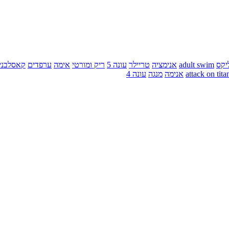
יקס
adult swim
אנימציה
טריילר
עונה 5
ריק ומורטי
אימה
ערפדים
קאסלבני
attack on tita
אנימה
מנגה
עונה 4