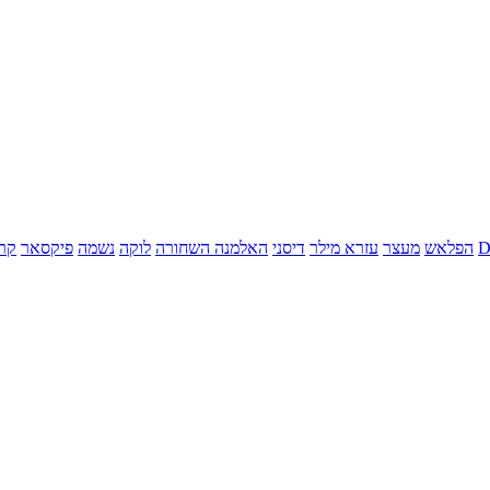
הפלאש
מעצר
עזרא מילר
דיסני
האלמנה השחורה
לוקה
נשמה
פיקסאר
קר