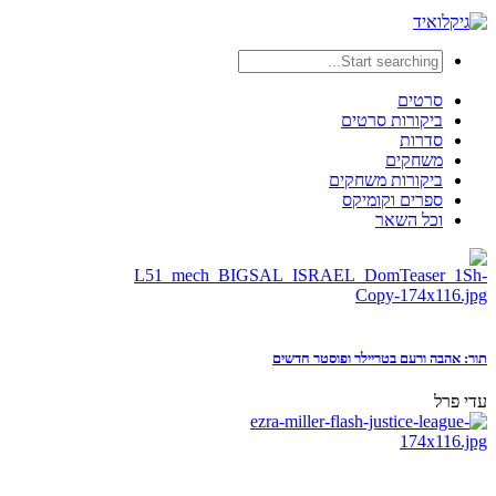
סרטים
ביקורות סרטים
סדרות
משחקים
ביקורות משחקים
ספרים וקומיקס
וכל השאר
תור: אהבה ורעם בטריילר ופוסטר חדשים
עדי פרל