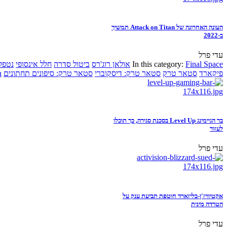
העונה האחרונה של Attack on Titan תמשיך
ב-2022
עדי פרל
Final Space
In this category:
אולאן רוג'רס
ביטול סדרה
חלל אינסופי
נטפל
פיקארד
סטאר טרק
סטאר טרק: דיסקוברי
סטאר טרק: סיפונים תחתונים
n
בר הגיימינג Level Up בסכנת סגירה, כך תוכלו
לעזור
עדי פרל
אקטיוויז'ן-בליזארד חוטפת תביעת ענק על
הטרדה מינית
עדי פרל