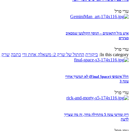
עדי פרל
איש מזל התאומים – הניסוי הקולנועי שמכאיב
בעיניים
עדי פרל
In this category:
ביקורת
החתול של שרק 2: משאלה אחת ודי
כתבה
שרק
א
חלל אינסופי (Final Space) לא תמשיך אחרי
עונה 3
עדי פרל
ריק ומורטי עונה 5 מתחילה מחר, זה מה שצריך
לדעת
עדי פרל