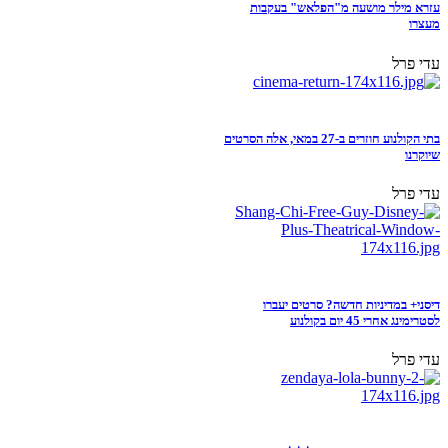
עזרא מילר מושעה מ"הפלאש" בעקבות
מעצרו
עדי פרל
בתי הקולנוע חוזרים ב-27 במאי, אלה הסרטים
שיוקרנו
עדי פרל
דיסני+ במדיניות חדשה? סרטים יעברו
לסטרימינג אחרי 45 יום בקולנוע
עדי פרל