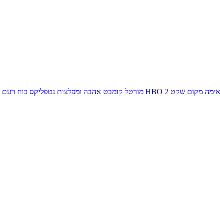
ימה
מקום שקט 2
HBO
מורטל קומבט
אהבה ומפלצות
נטפליקס
כוח רעם