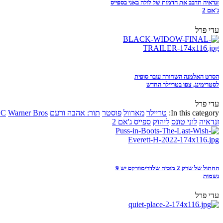
זנדאיה תדבב את הדמות של לולה באני בספייס
ג'אם 2
עדי פרל
הסרט האלמנה השחורה עובר סופית
לסטרימינג, צפו בטריילר החדש
עדי פרל
In this category:
טריילר
מארוול
פוסטר
תור: אהבה ורעם
Warner Bros
DC
זנדאיה
לוני טונס
ליהוק
ספייס ג'אם 2
החתול של שרק 2 מוכיח שלדרימוורקס יש 9
נשמות
עדי פרל