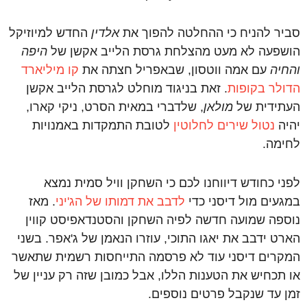
סביר להניח כי ההחלטה להפוך את
אלדין
החדש למיוזיקל
הושפעה לא מעט מהצלחת גרסת הלייב אקשן של
היפה
והחיה
עם אמה ווטסון, שבאפריל חצתה את
קו מיליארד
הדולר בקופות
. זאת בניגוד מוחלט לגרסת הלייב אקשן
העתידית של
מולאן
, שלדברי במאית הסרט, ניקי קארו,
יהיה
נטול שירים לחלוטין
לטובת התמקדות באמנויות
לחימה.
לפני כחודש דיווחנו לכם כי השחקן וויל סמית נמצא
במגעים מול דיסני כדי
לדבב את דמותו של הג'יני
. מאז
נוספה שמועה חדשה לפיה השחקן והסטנדאפיסט קווין
הארט ידבב את יאגו התוכי, עוזרו הנאמן של ג'אפר. בשני
המקרים דיסני עוד לא פרסמה התייחסות רשמית שתאשר
או תכחיש את הטענות הללו, אבל כמובן שזה רק עניין של
זמן עד שנקבל פרטים נוספים.