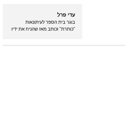
עדי פרל
בוגר בית הספר לעיתונאות
"כותרת" וכותב מאז שהניח את ידיו
לראשונה על מקלדת. מכור לאנימה
ויודע לצטט את "בחזרה לעתיד"
מתוך שינה. המייסד והעורך הראשי
של גיקלואיד.