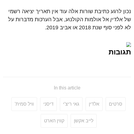
נכון לרגע כתיבת שורות אלה עוד אין תאריך יציאה רשמי
של
אלדין
אל אולמות הקולנוע, אבל הערכות מדברות על
לא לפני סוף שנת 2018 או אביב 2019.
תגובות
In this article
סרטים
אלדין
גאי ריצ'י
דיסני
וויל סמית'
לייב אקשן
קווין הארט