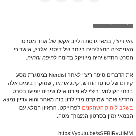
Courtesy of Disney
גאי ריצ'י, במאי גרסת הלייב אקשן של אחד מסרטי
האנימציה המצליחים ביותר של דיסני,
אלדין
, אישר כי
הסרט החדש יהיה מיוזיקל בדומה ל
היפה והחיה
.
את הדברים סיפר ריצ'י לאתר Nerdist במסגרת מסע
קידום של סרטו החדש,
קינג ארתור
, שמוקרן בימים אלה
בבתי הקולנוע. ריצ'י לא פירט אילו שירים יופיעו בסרט
החדש ואמר שמוקדם מדי לדון בזה מאחר והוא עדיין נמצא
בשלב ליהוק השחקנים
לפרוייקט. הראיון המלא עם
הבמאי זמין בסרטון המצורף מטה.
https://youtu.be/sSFBiRvUIMM