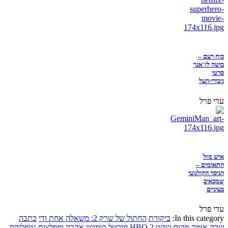
כוח רעם –
בושה לז'אנר
סרטי
גיבורי-העל
עדי פרל
איש מזל
התאומים –
הניסוי הקולנועי
שמכאיב
בעיניים
עדי פרל
In this category:
ביקורת
החתול של שרק 2: משאלה אחת ודי
כתבה
שרק
אימה
מקום שקט 2
HBO
מורטל קומבט
אהבה ומפלצות
נטפליקס