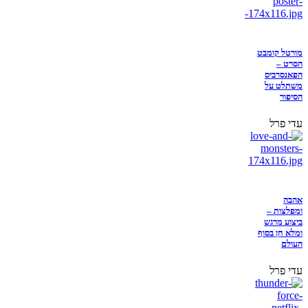
מורטל קומבט
הסרט –
הפאנסרביס
משתלט על
הסיפור
עדי פרל
אהבה
ומפלצות –
ביצוע מרגש
ומלא חן בסוף
העולם
עדי פרל