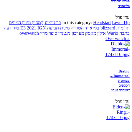
פורש מחברת
בליזארד
עדי פרל
Level Up
Headstart
In this category:
בר גיימינג
קמפיין מימון המונים
תרומות
blizzard
בליזארד
הטרדה מינית
תביעה
IGN
E3 2021
טור דעה
כתבה
Wario
אילון מאסק
מערכון
נינטנדו
סופר מריו
overwatch
Overwatch 2
Diablo
Immortal –
מסחטת
הכספים
ששברה אותי
עדי פרל