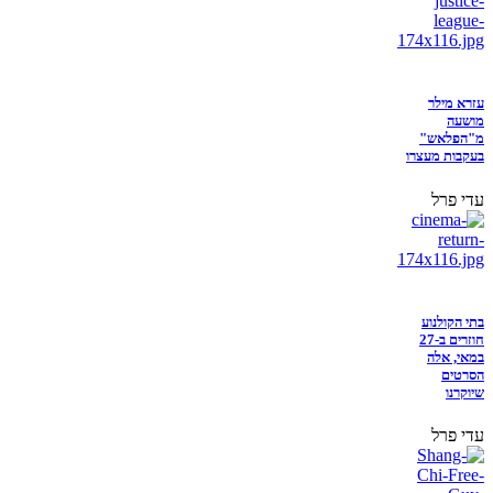
עזרא מילר
מושעה
מ"הפלאש"
בעקבות מעצרו
עדי פרל
בתי הקולנוע
חוזרים ב-27
במאי, אלה
הסרטים
שיוקרנו
עדי פרל