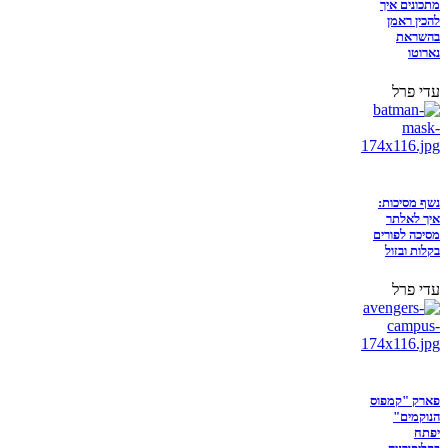
מתכונים איך
להכין ראמן
בהשראת
נארוטו
עדי פרל
נשף מסיכות:
איך לאלתר
מסיכה לפורים
בקלות ובזול
עדי פרל
פארק "קמפוס
הנוקמים"
יפתח