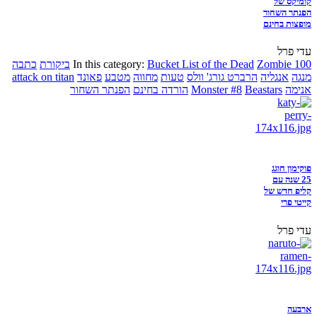
קומיקס של
הפנתר השחור
מופצות בחינם
עדי פרל
Zombie 100
Bucket List of the Dead
In this category:
ביקורת
כתבה
מנגה
אנגליה
הרברט גורג' וולס
טעות
מחווה
מטבע
פאונד
attack on titan
אנימה
Beastars
Monster #8
הורדה בחינם
הפנתר השחור
פוקימון חוגג
25 שנה עם
קליפ חדש של
קייטי פרי
עדי פרל
ארבעה