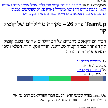
עדי פרל
In this category:
מוזיקה
פוקימון
קייטי פרי
קליפ
אוכל
אנימה
מנגה
נארוטו
ראמן
כתבה
פורים
תחפושת
מארוול
פארק
פארק שעשועים
קמפוס
הנוקמים
אומנות
פאנארט
פרוייקט מעריצים
ציור
gta
גורילז
TeamUp פרק 26 – סקירת טריילרים של קומיק
קון
חברי הפודקאסט מדברים על הטריילרים שהוצגו בכנס קומיק
קון האחרון כמו דוקטור סטריינג', וונדר וומן, חיות הפלא והיכן
למצוא אותן ועוד הרבה
By
מערכת גיקלואיד
אוגוסט 1, 2016
By
מערכת גיקלואיד
אוגוסט 1, 2016
Facebook
Twitter
WhatsApp
Pinterest
Email
TeamUp בפרק שבועי חדש. הפעם חברי הפודקאסט דנים על אילו
טריילרים הכי עניינו אותם מכנס קומיק קון האחרון:
ד"ר סטריינג'