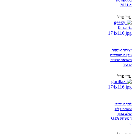
בקליפורניה
ב-2021
עדי פרל
יצירות אומנות
גיקיות מעוררות
השראה ששווה
להכיר
עדי פרל
להקת גורילז
עשתה קליפ
שלם בתוך
המשחק GTA
5