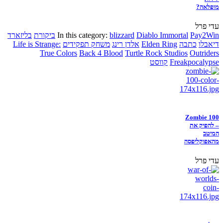
מופלאה?
עדי פרל
Pay2Win
Diablo Immortal
blizzard
In this category:
ביקורת
בליזארד
דיאבלו
כתבה
Elden Ring
אלדן רינג
משחק תפקידים
Life is Strange:
True Colors
Back 4 Blood
Turtle Rock Studios
Outriders
Freakpocalypse
קווסט
Zombie 100
– להפיק את
המיטב
מהאפוקליפסה
עדי פרל