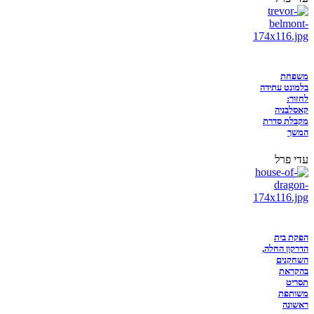
משפחת
בלמונט עתידה
לחזור:
קאסלבניה
מקבלת סדרת
המשך
עדי פרל
הפקת בית
הדרקון החלה,
השחקנים
בהקראת
תסריט
משותפת
ראשונה