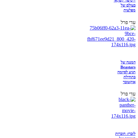
– סיפור קפקאי
בעולם של
מפלצות
עדי פרל
המנגה של
Beastars
תגיע לסיומה
בתחילת
אוקטובר
עדי פרל
לזכרו: חוברות