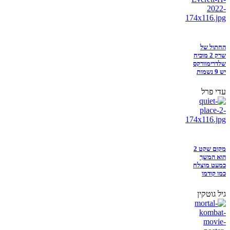
החתול של
שרק 2 מוכיח
שלדרימוורקס
יש 9 נשמות
עדי פרל
מקום שקט 2
הוא המשך
כמעט מוצלח
כמו קודמו
גיל גוטקין