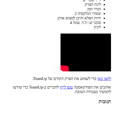
ליגת הצדק
וונדר וומן
שומרי הגלקסיה 2
חיות הפלא והיכן למצוא אותן
סוכני ש.י.ל.ד. עונה 4
ליגיון
לחצו כאן
כדי לשמוע את הפרק הקודם של TeamUp.
אוהבים את הפודקאסט?
עשו לייק
לחברים ב-TeamUp כדי שידעו
להמשיך בעבודה הטובה.
תגובות