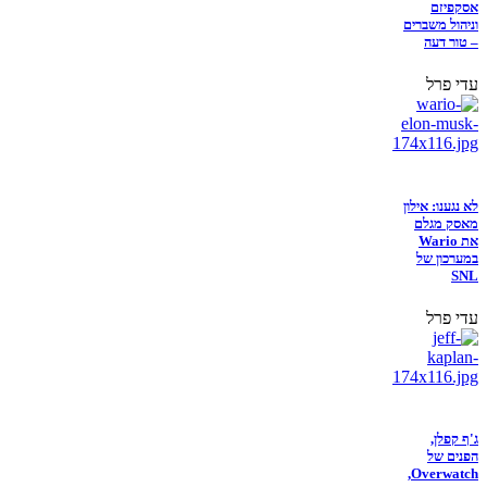
אסקפיזם
וניהול משברים
– טור דעה
עדי פרל
לא נגענו: אילון
מאסק מגלם
את Wario
במערכון של
SNL
עדי פרל
ג'ף קפלן,
הפנים של
Overwatch,