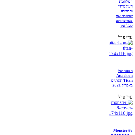
"מלחמת
העולמות"
והמטבע
שהוציא את
מעריצי וולס
למלחמה
עדי פרל
המנגה של
Attack on
Titan תסתיים
באפריל 2021
עדי פרל
Monster #8