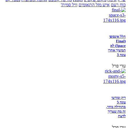
כוח רעם
איש מזל התאומים
וויל סמית'
חלל אינסופי
(Final
Space) לא
תמשיך אחרי
עונה 3
עדי פרל
ריק ומורטי
עונה 5
מתחילה מחר,
זה מה שצריך
לדעת
עדי פרל