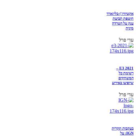
אקטיוויז'ן-בליזארד
חוטפת תביעת
ענק על הטרדה
מינית
עדי פרל
E3 2021 –
רשימת כל
המשחקים
שיופיעו באירוע
עדי פרל
בעקבות תקרית
IGN: על