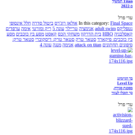
Titan תמשיך
ב-2022
עדי פרל
Final Space
In this category:
אולאן רוג'רס
ביטול סדרה
חלל אינסופי
נטפליקס
adult swim
אנימציה
טריילר
עונה 5
ריק ומורטי
אימה
ערפדים
קאסלבניה
HBO
בית הדרקון
משחקי הכס
קאסט
מסע בין כוכבים
מסע
בין כוכבים: פיקארד
סטאר טרק
סטאר טרק: דיסקוברי
סטאר טרק:
סיפונים תחתונים
attack on titan
אנימה
מנגה
עונה 4
בר הגיימינג
Level Up
בסכנת סגירה,
כך תוכלו לעזור
עדי פרל