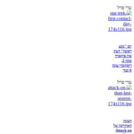
עדי פרל
יום "מגע
ראשון" הציג
את פיקארד
עונה 2,
דיסקוברי עונה
4 ועוד
עדי פרל
העונה
האחרונה של
Attack on