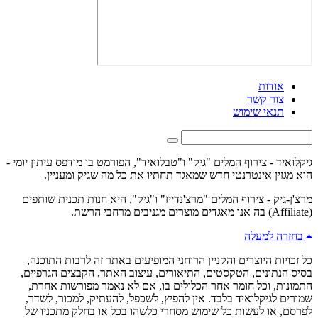
אודות
צור קשר
תנאי שימוש
גיקלואיד - צירוף המלים "גיק" ו"טבלואיד", הפורמט בו מודפס עיתון יומי -
הוא מגזין אינטרנטי חדש שמאגד תחתיו את כל מה שגיק ומעניין.
מרצ'ן-גיק - צירוף המלים "מרצ'נדייז" ו"גיק", היא חנות תכנית שותפים
(Affiliate) בה אנו מאגדים מוצרים מגניבים מרחבי הרשת.
בחזרה למעלה
כל זכויות היוצרים והקניין הרוחני המופיעים באתר זה לרבות התוכנה,
בסיס הנתונים, הטקסטים, התיאורים, עיצוב האתר, הקבצים הגרפיים,
התמונות, וכל חומר אחר הכלולים בו, אם לא נאמר מפורשות אחרת,
שמורים לגיקלואיד בלבד. אין להפיץ, לשכפל, להעתיק, למכור, לשדר,
לפרסם, או לעשות כל שימוש מסחרי כלשהו בכל או בחלק מתכניו של