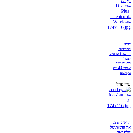
דיסני+
במדיניות
חדשה? סרטים
יעברו
לסטרימינג
אחרי 45 יום
בקולנוע
עדי פרל
זנדאיה תדבב
את הדמות של
לולה באני