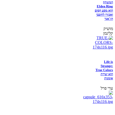
המשחק
Elden Ring
הוא מסע קסום
ואכזרי לחובבי
הז'אנר
מושיק
קלינמן
Life is
Strange:
True Colors
הוא יצירת
אומנות
עדי פרל