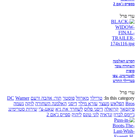
בספייס ג'אם 2
עדי פרל
הסרט האלמנה
השחורה עובר
סופית
לסטרימינג, צפו
בטריילר החדש
עדי פרל
In this category:
טריילר
מארוול
פוסטר
תור: אהבה ורעם
Warner
DC
Bros
הפלאש
מעצר
עזרא מילר
דיסני
האלמנה השחורה
לוקה
נשמה
פיקסאר
קרואלה
דיסני פלוס
לשחרר את גיא
שאנג-צ'י
שירות סטרימינג
ג'יימס לברון
זנדאיה
לוני טונס
ליהוק
ספייס ג'אם 2