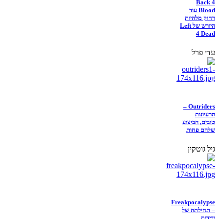
Back 4
Blood עוד
רחוק מלהיות
היורש של Left
4 Dead
עדי פרל
Outriders –
הרעיונות
טובים, הביצוע
שלהם פחות
גיל גוטקין
Freakpocalypse
– תחילתה של
ידידות