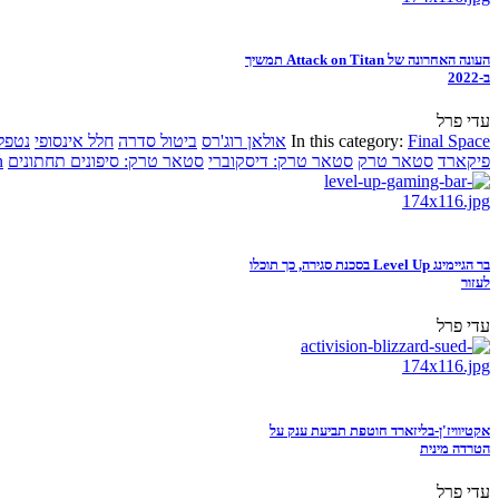
העונה האחרונה של Attack on Titan תמשיך
ב-2022
עדי פרל
Final Space
In this category:
אולאן רוג'רס
ביטול סדרה
חלל אינסופי
נטפל
פיקארד
סטאר טרק
סטאר טרק: דיסקוברי
סטאר טרק: סיפונים תחתונים
n
בר הגיימינג Level Up בסכנת סגירה, כך תוכלו
לעזור
עדי פרל
אקטיוויז'ן-בליזארד חוטפת תביעת ענק על
הטרדה מינית
עדי פרל