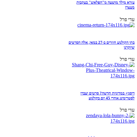
עזרא מילר מושעה מ"הפלאש" בעקבות
מעצרו
עדי פרל
בתי הקולנוע חוזרים ב-27 במאי, אלה הסרטים
שיוקרנו
עדי פרל
דיסני+ במדיניות חדשה? סרטים יעברו
לסטרימינג אחרי 45 יום בקולנוע
עדי פרל