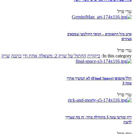
עדי פרל
איש מזל התאומים – הניסוי הקולנועי שמכאיב
בעיניים
עדי פרל
In this category:
ביקורת
החתול של שרק 2: משאלה אחת ודי
כתבה
שרק
א
חלל אינסופי (Final Space) לא תמשיך אחרי
עונה 3
עדי פרל
ריק ומורטי עונה 5 מתחילה מחר, זה מה שצריך
לדעת
עדי פרל