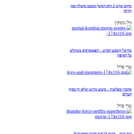
מקום שקט 2 הוא המשך כמעט מוצלח כמו
קודמו
גיל גוטקין
מורטל קומבט הסרט – הפאנסרביס משתלט
על הסיפור
עדי פרל
אהבה ומפלצות – ביצוע מרגש ומלא חן בסוף
העולם
עדי פרל
כוח רעם – בושה לז'אנר סרטי גיבורי-העל