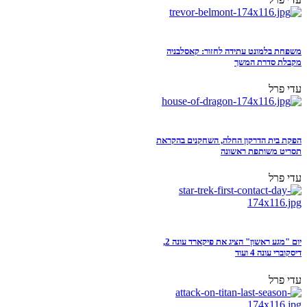
משפחת בלמונט עתידה לחזור: קאסלבניה
מקבלת סדרת המשך
עדי פרל
הפקת בית הדרקון החלה, השחקנים בהקראת
תסריט משותפת ראשונה
עדי פרל
יום "מגע ראשון" הציג את פיקארד עונה 2,
דיסקוברי עונה 4 ועוד
עדי פרל