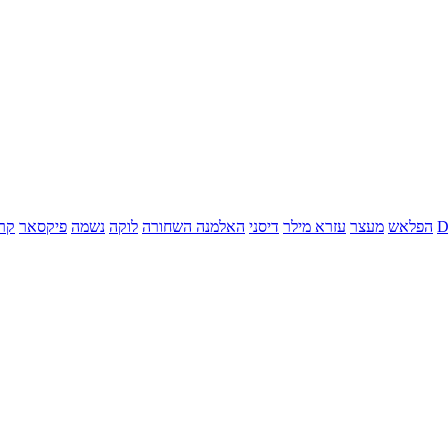
הפלאש
מעצר
עזרא מילר
דיסני
האלמנה השחורה
לוקה
נשמה
פיקסאר
קר