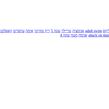
יקס
adult swim
אנימציה
טריילר
עונה 5
ריק ומורטי
אימה
ערפדים
קאסלבני
attack on tita
אנימה
מנגה
עונה 4