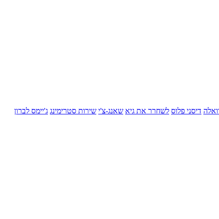
ואלה
דיסני פלוס
לשחרר את גיא
שאנג-צ'י
שירות סטרימינג
ג'יימס לברון