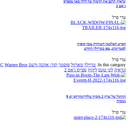
זנדאיה תדבב את הדמות של לולה באני בספייס
ג'אם 2
עדי פרל
הסרט האלמנה השחורה עובר סופית
לסטרימינג, צפו בטריילר החדש
עדי פרל
In this category:
טריילר
מארוול
פוסטר
תור: אהבה ורעם
Warner Bros
DC
זנדאיה
לוני טונס
ליהוק
ספייס ג'אם 2
החתול של שרק 2 מוכיח שלדרימוורקס יש 9
נשמות
עדי פרל