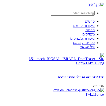
סרטים
ביקורות סרטים
סדרות
משחקים
ביקורות משחקים
ספרים וקומיקס
וכל השאר
תור: אהבה ורעם בטריילר ופוסטר חדשים
עדי פרל