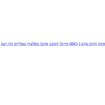
ימה
מקום שקט 2
HBO
מורטל קומבט
אהבה ומפלצות
נטפליקס
כוח רעם