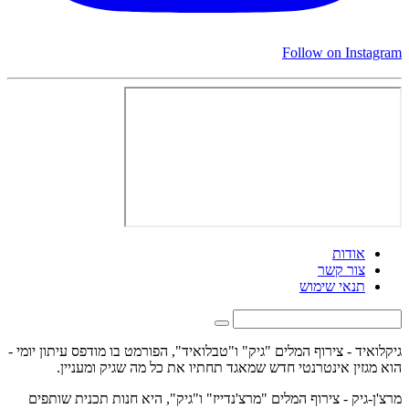
Follow on Instagram
אודות
צור קשר
תנאי שימוש
גיקלואיד - צירוף המלים "גיק" ו"טבלואיד", הפורמט בו מודפס עיתון יומי -
הוא מגזין אינטרנטי חדש שמאגד תחתיו את כל מה שגיק ומעניין.
מרצ'ן-גיק - צירוף המלים "מרצ'נדייז" ו"גיק", היא חנות תכנית שותפים