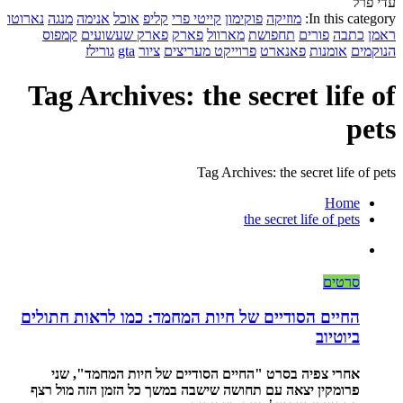
עדי פרל
In this category:
מוזיקה
פוקימון
קייטי פרי
קליפ
אוכל
אנימה
מנגה
נארוטו
ראמן
כתבה
פורים
תחפושת
מארוול
פארק
פארק שעשועים
קמפוס
הנוקמים
אומנות
פאנארט
פרוייקט מעריצים
ציור
gta
גורילז
Tag Archives: the secret life of
pets
Tag Archives: the secret life of pets
Home
the secret life of pets
סרטים
החיים הסודיים של חיות המחמד: כמו לראות חתולים
ביוטיוב
אחרי צפיה בסרט "החיים הסודיים של חיות המחמד", שני
פרומקין יצאה עם תחושה שישבה במשך כל הזמן הזה מול רצף