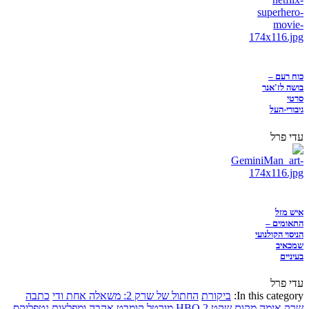
כוח רעם –
בושה לז'אנר
סרטי
גיבורי-העל
עדי פרל
איש מזל
התאומים –
הניסוי הקולנועי
שמכאיב
בעיניים
עדי פרל
In this category:
ביקורת
החתול של שרק 2: משאלה אחת ודי
כתבה
שרק
אימה
מקום שקט 2
HBO
מורטל קומבט
אהבה ומפלצות
נטפליקס