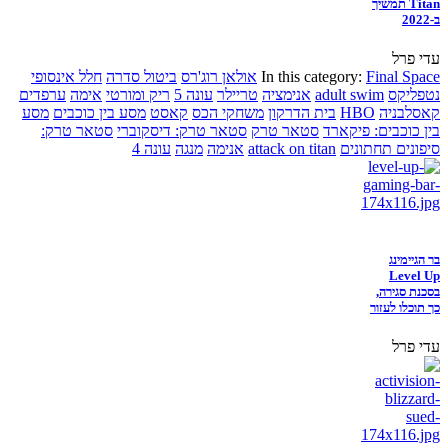
Titan תמשיך
ב-2022
עדי פרל
Final Space
In this category:
אולאן רוג'רס
ביטול סדרה
חלל אינסופי
נטפליקס
adult swim
אנימציה
טריילר
עונה 5
ריק ומורטי
אימה
ערפדים
קאסלבניה
HBO
בית הדרקון
משחקי הכס
קאסט
מסע בין כוכבים
מסע
בין כוכבים: פיקארד
סטאר טרק
סטאר טרק: דיסקוברי
סטאר טרק:
סיפונים תחתונים
attack on titan
אנימה
מנגה
עונה 4
בר הגיימינג
Level Up
בסכנת סגירה,
כך תוכלו לעזור
עדי פרל