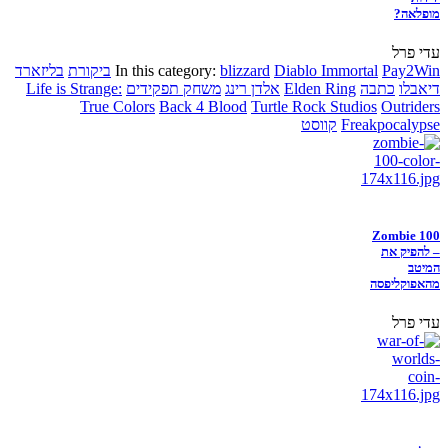
מופלאה?
עדי פרל
Pay2Win
Diablo Immortal
blizzard
In this category:
ביקורת
בליזארד
דיאבלו
כתבה
Elden Ring
אלדן רינג
משחק תפקידים
Life is Strange:
True Colors
Back 4 Blood
Turtle Rock Studios
Outriders
Freakpocalypse
קווסט
Zombie 100
– להפיק את
המיטב
מהאפוקליפסה
עדי פרל