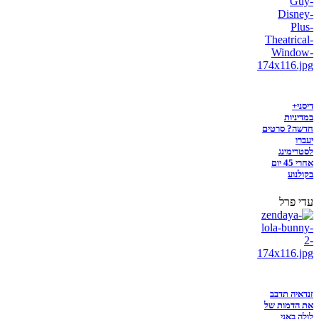
דיסני+
במדיניות
חדשה? סרטים
יעברו
לסטרימינג
אחרי 45 יום
בקולנוע
עדי פרל
זנדאיה תדבב
את הדמות של
לולה באני