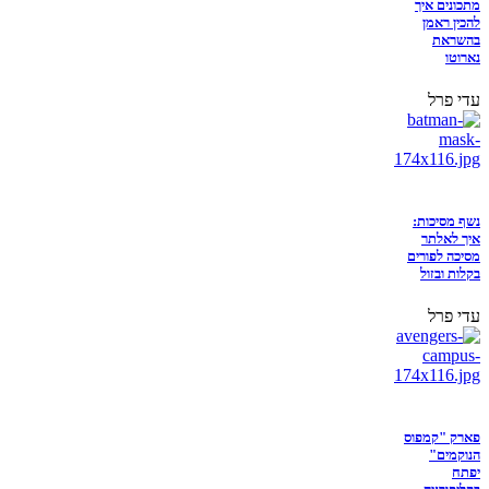
מתכונים איך
להכין ראמן
בהשראת
נארוטו
עדי פרל
נשף מסיכות:
איך לאלתר
מסיכה לפורים
בקלות ובזול
עדי פרל
פארק "קמפוס
הנוקמים"
יפתח