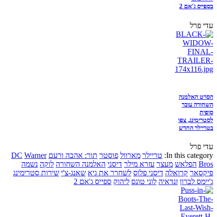
בספייס ג'אם 2
עדי פרל
הסרט האלמנה
השחורה עובר
סופית
לסטרימינג, צפו
בטריילר החדש
עדי פרל
In this category:
טריילר
מארוול
פוסטר
תור: אהבה ורעם
Warner
DC
Bros
הפלאש
מעצר
עזרא מילר
דיסני
האלמנה השחורה
לוקה
נשמה
פיקסאר
קרואלה
דיסני פלוס
לשחרר את גיא
שאנג-צ'י
שירות סטרימינג
ג'יימס לברון
זנדאיה
לוני טונס
ליהוק
ספייס ג'אם 2