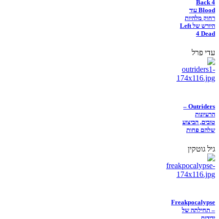
Back 4
Blood עוד
רחוק מלהיות
היורש של Left
4 Dead
עדי פרל
Outriders –
הרעיונות
טובים, הביצוע
שלהם פחות
גיל גוטקין
Freakpocalypse
– תחילתה של
ידידות