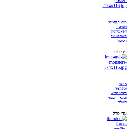
מורטל קומבט
הסרט –
הפאנסרביס
משתלט על
הסיפור
עדי פרל
אהבה
ומפלצות –
ביצוע מרגש
ומלא חן בסוף
העולם
עדי פרל