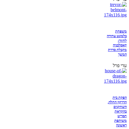
משפחת
בלמונט עתידה
לחזור:
קאסלבניה
מקבלת סדרת
המשך
עדי פרל
הפקת בית
הדרקון החלה,
השחקנים
בהקראת
תסריט
משותפת
ראשונה