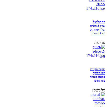
החתול של
שרק 2 מוכיח
שלדרימוורקס
יש 9 נשמות
עדי פרל
מקום שקט 2
הוא המשך
כמעט מוצלח
כמו קודמו
גיל גוטקין