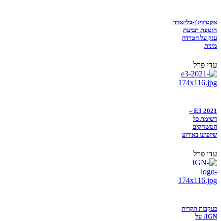
אקטיוויז'ן-בליזארד
חוטפת תביעת
ענק על הטרדה
מינית
עדי פרל
E3 2021 –
רשימת כל
המשחקים
שיופיעו באירוע
עדי פרל
בעקבות תקרית
IGN: על