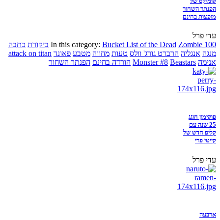
קומיקס של
הפנתר השחור
מופצות בחינם
עדי פרל
Zombie 100
Bucket List of the Dead
In this category:
ביקורת
כתבה
מנגה
אנגליה
הרברט גורג' וולס
טעות
מחווה
מטבע
פאונד
attack on titan
אנימה
Beastars
Monster #8
הורדה בחינם
הפנתר השחור
פוקימון חוגג
25 שנה עם
קליפ חדש של
קייטי פרי
עדי פרל
ארבעה