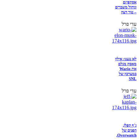
אסקפיזם
וניהול משברים
– טור דעה
עדי פרל
לא נגענו: אילון
מאסק מגלם
את Wario
במערכון של
SNL
עדי פרל
ג'ף קפלן,
הפנים של
Overwatch,