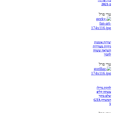
בקליפורניה
ב-2021
עדי פרל
יצירות אומנות
גיקיות מעוררות
השראה ששווה
להכיר
עדי פרל
להקת גורילז
עשתה קליפ
שלם בתוך
המשחק GTA
5