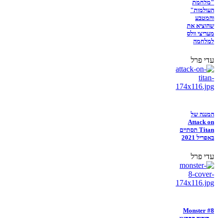
"מלחמת
העולמות"
והמטבע
שהוציא את
מעריצי וולס
למלחמה
עדי פרל
המנגה של
Attack on
Titan תסתיים
באפריל 2021
עדי פרל
Monster #8