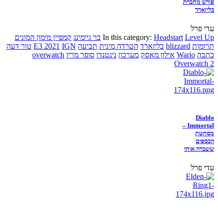
פורש מחברת
בליזארד
עדי פרל
Level Up
Headstart
In this category:
בר גיימינג
קמפיין מימון המונים
תרומות
blizzard
בליזארד
הטרדה מינית
תביעה
IGN
E3 2021
טור דעה
כתבה
Wario
אילון מאסק
מערכון
נינטנדו
סופר מריו
overwatch
Overwatch 2
Diablo
Immortal –
מסחטת
הכספים
ששברה אותי
עדי פרל