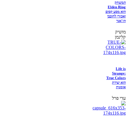
המשחק
Elden Ring
הוא מסע קסום
ואכזרי לחובבי
הז'אנר
מושיק
קלינמן
Life is
Strange:
True Colors
הוא יצירת
אומנות
עדי פרל