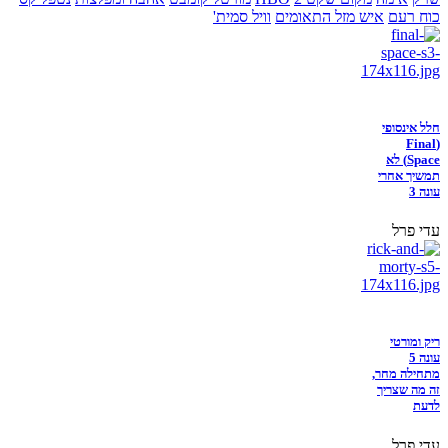
כוח רעם
איש מזל התאומים
וויל סמית'
חלל אינסופי
(Final
Space) לא
תמשיך אחרי
עונה 3
עדי פרל
ריק ומורטי
עונה 5
מתחילה מחר,
זה מה שצריך
לדעת
עדי פרל