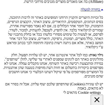
(Affiliate) בה אנו מאגדים מוצרים מגניבים מרחבי הרשת.
בחזרה למעלה
כל זכויות היוצרים והקניין הרוחני המופיעים באתר זה לרבות התוכנה,
בסיס הנתונים, הטקסטים, התיאורים, עיצוב האתר, הקבצים הגרפיים,
התמונות, וכל חומר אחר הכלולים בו, אם לא נאמר מפורשות אחרת,
שמורים לגיקלואיד בלבד. אין להפיץ, לשכפל, להעתיק, למכור, לשדר,
לפרסם, או לעשות כל שימוש מסחרי כלשהו בכל או בחלק מתכניו של
האתר, כולל מוצרים, תמונות, גרפיקה, תיאורים, עיצוב וכל דבר אחר
המוצג באתר, אלא אם ניתנה רשות כתובה וחתומה לכך בכתב ומראש
ע''י גיקלואיד.
גילוי נאות:
כמו לכל אתר אינטרנט אחר, יש לנו עלויות תפעול. חלק
מהלינקים באתר הם לינקים שמפנים לאתרי צד שלישי, להלן "שותפים".
במידה ומתבצעת רכישה באתר השותף, אנחנו מקבלים עמלה. אנחנו לא
מפרסמים ביקורות בתשלום או חוות דעת מזויפות בטענה שהן אותנטיות.
כל המוצרים מפורסמים על פי שיקול דעתנו הבלעדי כי אנחנו חושבים
שהם מגניבים.
יש לנו עוגיות (Cookies) שהדפדפן שלכם יעוף עליהן. אבל זה בסדר אם
לא מתאים, באמת
Cookie settings
מתאים לי