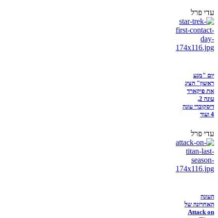
עדי פרל
יום "מגע
ראשון" הציג
את פיקארד
עונה 2,
דיסקוברי עונה
4 ועוד
עדי פרל
העונה
האחרונה של
Attack on