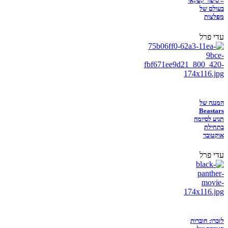
– סיפור קפקאי
בעולם של
מפלצות
עדי פרל
המנגה של
Beastars
תגיע לסיומה
בתחילת
אוקטובר
עדי פרל
לזכרו: חוברות