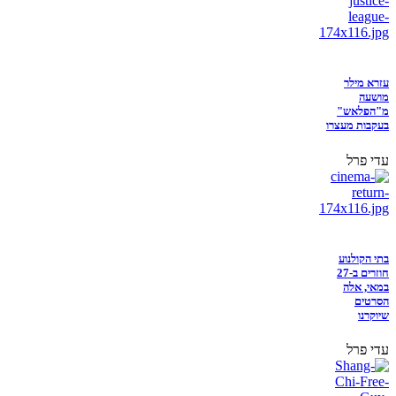
עזרא מילר
מושעה
מ"הפלאש"
בעקבות מעצרו
עדי פרל
בתי הקולנוע
חוזרים ב-27
במאי, אלה
הסרטים
שיוקרנו
עדי פרל