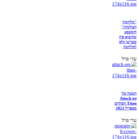
"מלחמת
העולמות"
והמטבע
שהוציא את
מעריצי וולס
למלחמה
עדי פרל
המנגה של
Attack on
Titan תסתיים
באפריל 2021
עדי פרל