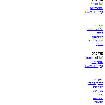
משפחת
בלמונט עתידה
לחזור:
קאסלבניה
מקבלת סדרת
המשך
עדי פרל
הפקת בית
הדרקון החלה,
השחקנים
בהקראת
תסריט
משותפת
ראשונה