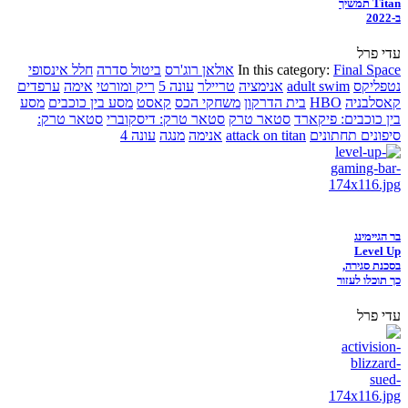
Titan תמשיך
ב-2022
עדי פרל
Final Space
In this category:
אולאן רוג'רס
ביטול סדרה
חלל אינסופי
נטפליקס
adult swim
אנימציה
טריילר
עונה 5
ריק ומורטי
אימה
ערפדים
קאסלבניה
HBO
בית הדרקון
משחקי הכס
קאסט
מסע בין כוכבים
מסע
בין כוכבים: פיקארד
סטאר טרק
סטאר טרק: דיסקוברי
סטאר טרק:
סיפונים תחתונים
attack on titan
אנימה
מנגה
עונה 4
בר הגיימינג
Level Up
בסכנת סגירה,
כך תוכלו לעזור
עדי פרל