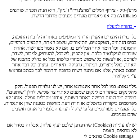
מרצ'ן-גיק - צירוף המלים "מרצ'נדייז" ו"גיק", היא חנות תכנית שותפים
(Affiliate) בה אנו מאגדים מוצרים מגניבים מרחבי הרשת.
בחזרה למעלה
כל זכויות היוצרים והקניין הרוחני המופיעים באתר זה לרבות התוכנה,
בסיס הנתונים, הטקסטים, התיאורים, עיצוב האתר, הקבצים הגרפיים,
התמונות, וכל חומר אחר הכלולים בו, אם לא נאמר מפורשות אחרת,
שמורים לגיקלואיד בלבד. אין להפיץ, לשכפל, להעתיק, למכור, לשדר,
לפרסם, או לעשות כל שימוש מסחרי כלשהו בכל או בחלק מתכניו של
האתר, כולל מוצרים, תמונות, גרפיקה, תיאורים, עיצוב וכל דבר אחר
המוצג באתר, אלא אם ניתנה רשות כתובה וחתומה לכך בכתב ומראש
ע''י גיקלואיד.
גילוי נאות:
כמו לכל אתר אינטרנט אחר, יש לנו עלויות תפעול. חלק
מהלינקים באתר הם לינקים שמפנים לאתרי צד שלישי, להלן "שותפים".
במידה ומתבצעת רכישה באתר השותף, אנחנו מקבלים עמלה. אנחנו לא
מפרסמים ביקורות בתשלום או חוות דעת מזויפות בטענה שהן אותנטיות.
כל המוצרים מפורסמים על פי שיקול דעתנו הבלעדי כי אנחנו חושבים
שהם מגניבים.
יש לנו עוגיות (Cookies) שהדפדפן שלכם יעוף עליהן. אבל זה בסדר אם
לא מתאים, באמת
Cookie settings
מתאים לי