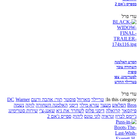
בספייס ג'אם 2
עדי פרל
הסרט האלמנה
השחורה עובר
סופית
לסטרימינג, צפו
בטריילר החדש
עדי פרל
In this category:
טריילר
מארוול
פוסטר
תור: אהבה ורעם
Warner
DC
Bros
הפלאש
מעצר
עזרא מילר
דיסני
האלמנה השחורה
לוקה
נשמה
פיקסאר
קרואלה
דיסני פלוס
לשחרר את גיא
שאנג-צ'י
שירות סטרימינג
ג'יימס לברון
זנדאיה
לוני טונס
ליהוק
ספייס ג'אם 2