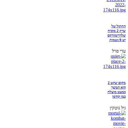
החתול של
שרק 2 מוכיח
שלדרימוורקס
יש 9 נשמות
עדי פרל
מקום שקט 2
הוא המשך
כמעט מוצלח
כמו קודמו
גיל גוטקין