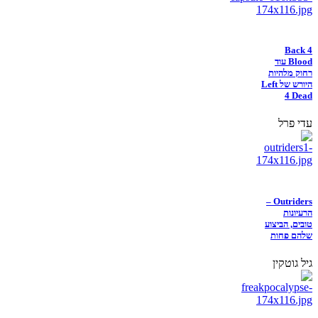
Back 4
Blood עוד
רחוק מלהיות
היורש של Left
4 Dead
עדי פרל
Outriders –
הרעיונות
טובים, הביצוע
שלהם פחות
גיל גוטקין