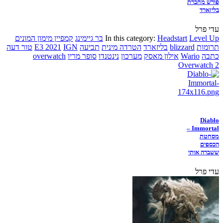
פורש מחברת
בליזארד
עדי פרל
Level Up
Headstart
In this category:
בר גיימינג
קמפיין מימון המונים
תרומות
blizzard
בליזארד
הטרדה מינית
תביעה
IGN
E3 2021
טור דעה
כתבה
Wario
אילון מאסק
מערכון
נינטנדו
סופר מריו
overwatch
Overwatch 2
Diablo
Immortal –
מסחטת
הכספים
ששברה אותי
עדי פרל