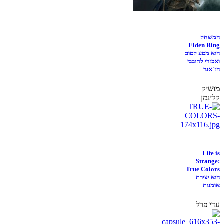
המשחק
Elden Ring
הוא מסע קסום
ואכזרי לחובבי
הז'אנר
מושיק
קלינמן
Life is
Strange:
True Colors
הוא יצירת
אומנות
עדי פרל