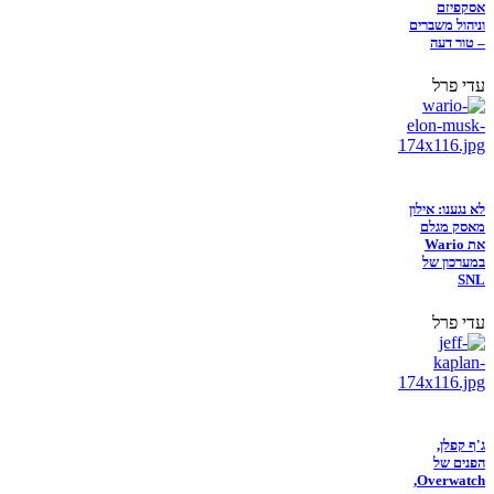
אסקפיזם
וניהול משברים
– טור דעה
עדי פרל
לא נגענו: אילון
מאסק מגלם
את Wario
במערכון של
SNL
עדי פרל
ג'ף קפלן,
הפנים של
Overwatch,