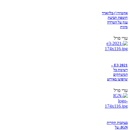
אקטיוויז'ן-בליזארד
חוטפת תביעת
ענק על הטרדה
מינית
עדי פרל
E3 2021 –
רשימת כל
המשחקים
שיופיעו באירוע
עדי פרל
בעקבות תקרית
IGN: על