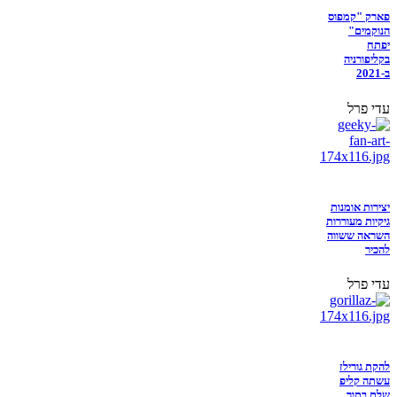
פארק "קמפוס
הנוקמים"
יפתח
בקליפורניה
ב-2021
עדי פרל
יצירות אומנות
גיקיות מעוררות
השראה ששווה
להכיר
עדי פרל
להקת גורילז
עשתה קליפ
שלם בתוך