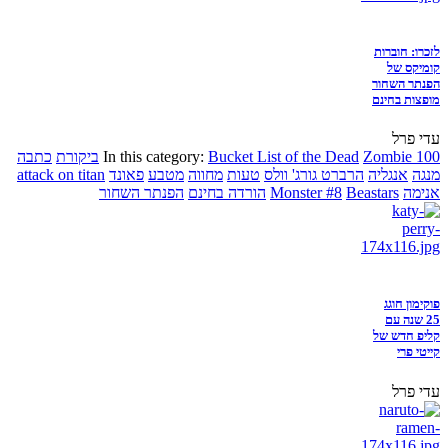
לזכרו: חוברות
קומיקס של
הפנתר השחור
מופצות בחינם
עדי פרל
Zombie 100
Bucket List of the Dead
In this category:
ביקורת
כתבה
מנגה
אנגליה
הרברט גורג' וולס
טעות
מחווה
מטבע
פאונד
attack on titan
אנימה
Beastars
Monster #8
הורדה בחינם
הפנתר השחור
פוקימון חוגג
25 שנה עם
קליפ חדש של
קייטי פרי
עדי פרל