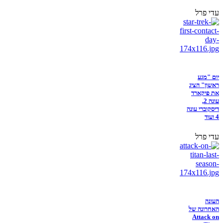
עדי פרל
יום "מגע
ראשון" הציג
את פיקארד
עונה 2,
דיסקוברי עונה
4 ועוד
עדי פרל
העונה
האחרונה של
Attack on