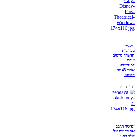
דיסני+
במדיניות
חדשה? סרטים
יעברו
לסטרימינג
אחרי 45 יום
בקולנוע
עדי פרל
זנדאיה תדבב
את הדמות של
לולה באני