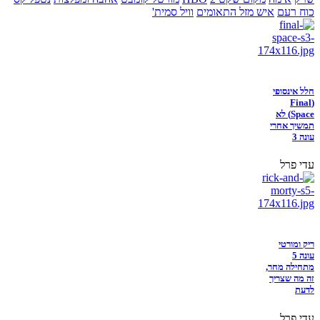
כוח רעם
איש מזל התאומים
וויל סמית'
חלל אינסופי
(Final
Space) לא
תמשיך אחרי
עונה 3
עדי פרל
ריק ומורטי
עונה 5
מתחילה מחר,
זה מה שצריך
לדעת
עדי פרל