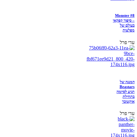
Monster #8
– סיפור קפקאי
בעולם של
מפלצות
עדי פרל
המנגה של
Beastars
תגיע לסיומה
בתחילת
אוקטובר
עדי פרל