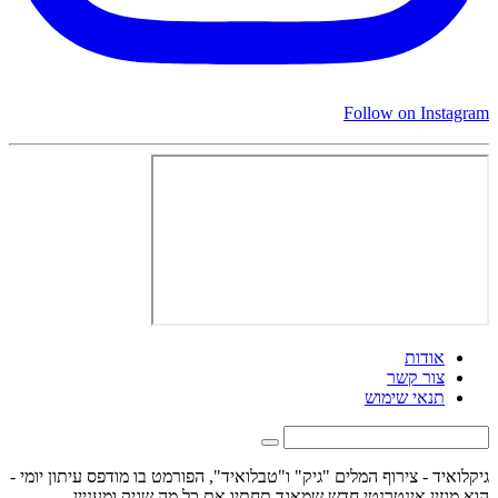
Follow on Instagram
אודות
צור קשר
תנאי שימוש
גיקלואיד - צירוף המלים "גיק" ו"טבלואיד", הפורמט בו מודפס עיתון יומי -
הוא מגזין אינטרנטי חדש שמאגד תחתיו את כל מה שגיק ומעניין.