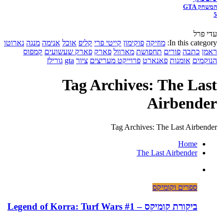
המשחק GTA
5
עדי פרל
In this category:
מוזיקה
פוקימון
קייטי פרי
קליפ
אוכל
אנימה
מנגה
נארוטו
ראמן
כתבה
פורים
תחפושת
מארוול
פארק
פארק שעשועים
קמפוס
הנוקמים
אומנות
פאנארט
פרוייקט מעריצים
ציור
gta
גורילז
Tag Archives: The Last
Airbender
Tag Archives: The Last Airbender
Home
The Last Airbender
ספרים וקומיקס
ביקורת קומיקס – Legend of Korra: Turf Wars #1