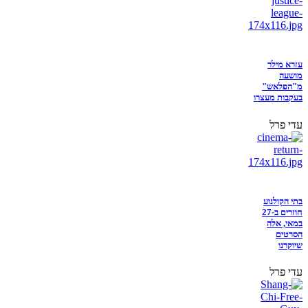
עזרא מילר
מושעה
מ"הפלאש"
בעקבות מעצרו
עדי פרל
בתי הקולנוע
חוזרים ב-27
במאי, אלה
הסרטים
שיוקרנו
עדי פרל