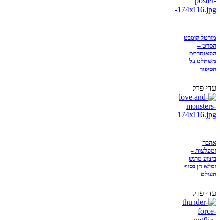
מורטל קומבט
הסרט –
הפאנסרביס
משתלט על
הסיפור
עדי פרל
אהבה
ומפלצות –
ביצוע מרגש
ומלא חן בסוף
העולם
עדי פרל