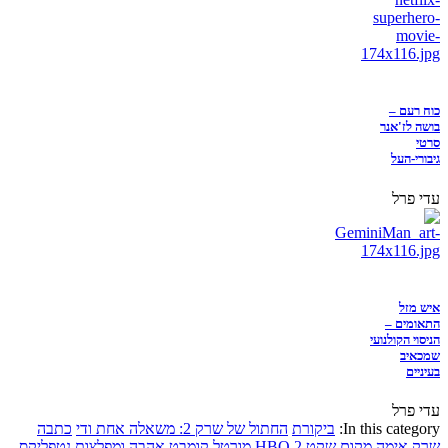
כוח רעם –
בושה לז'אנר
סרטי
גיבורי-העל
עדי פרל
איש מזל
התאומים –
הניסוי הקולנועי
שמכאיב
בעיניים
עדי פרל
In this category:
ביקורת
החתול של שרק 2: משאלה אחת ודי
כתבה
שרק
אימה
מקום שקט 2
HBO
מורטל קומבט
אהבה ומפלצות
נטפליקס