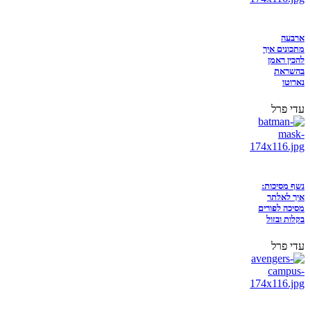
ארבעה
מתכונים איך
להכין ראמן
בהשראת
נארוטו
עדי פרל
נשף מסיכות:
איך לאלתר
מסיכה לפורים
בקלות ובזול
עדי פרל