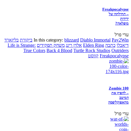
Freakpocalypse
– תחילתה של
ידידות
מופלאה?
עדי פרל
Pay2Win
Diablo Immortal
blizzard
In this category:
ביקורת
בליזארד
דיאבלו
כתבה
Elden Ring
אלדן רינג
משחק תפקידים
Life is Strange:
True Colors
Back 4 Blood
Turtle Rock Studios
Outriders
Freakpocalypse
קווסט
Zombie 100
– להפיק את
המיטב
מהאפוקליפסה
עדי פרל