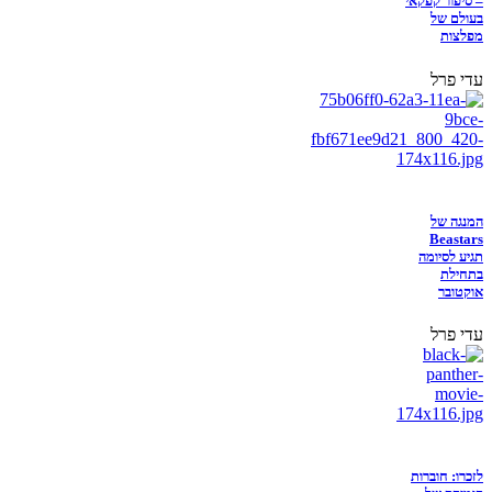
– סיפור קפקאי
בעולם של
מפלצות
עדי פרל
המנגה של
Beastars
תגיע לסיומה
בתחילת
אוקטובר
עדי פרל
לזכרו: חוברות