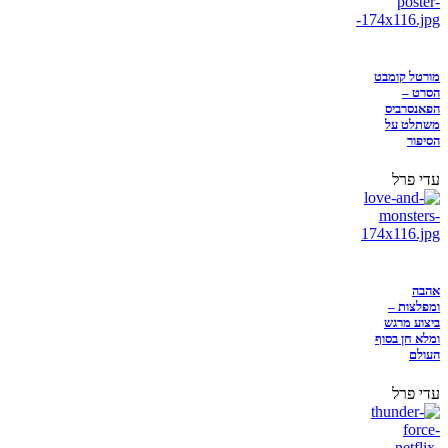
מורטל קומבט
הסרט –
הפאנסרביס
משתלט על
הסיפור
עדי פרל
אהבה
ומפלצות –
ביצוע מרגש
ומלא חן בסוף
העולם
עדי פרל