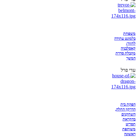
משפחת
בלמונט עתידה
לחזור:
קאסלבניה
מקבלת סדרת
המשך
עדי פרל
הפקת בית
הדרקון החלה,
השחקנים
בהקראת
תסריט
משותפת
ראשונה