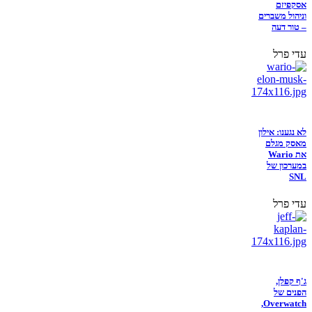
אסקפיזם
וניהול משברים
– טור דעה
עדי פרל
לא נגענו: אילון
מאסק מגלם
את Wario
במערכון של
SNL
עדי פרל
ג'ף קפלן,
הפנים של
Overwatch,