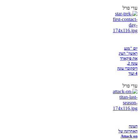
עדי פרל
יום "מגע
ראשון" הציג
את פיקארד
עונה 2,
דיסקוברי עונה
4 ועוד
עדי פרל
העונה
האחרונה של
Attack on