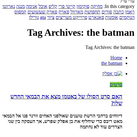
עדי פרל
In this category:
מוזיקה
פוקימון
קייטי פרי
קליפ
אוכל
אנימה
מנגה
נארוטו
ראמן
כתבה
פורים
תחפושת
מארוול
פארק
פארק שעשועים
קמפוס
הנוקמים
אומנות
פאנארט
פרוייקט מעריצים
ציור
gta
גורילז
Tag Archives: the batman
Tag Archives: the batman
Home
the batman
סרטים
האם סרט הסולו של באטמן מצא את הבמאי החדש
שלו?
דיווחים ברחבי הרשת טוענים שאולפני האחים וורנר פנו אל הבמאי
מאט ריבס כדי שיחליף את בן אפלק שפרש, אך העסקה בין שני
הצדדים עוד לא נחתמה