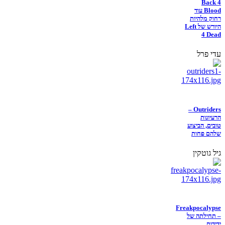
Back 4
Blood עוד
רחוק מלהיות
היורש של Left
4 Dead
עדי פרל
Outriders –
הרעיונות
טובים, הביצוע
שלהם פחות
גיל גוטקין
Freakpocalypse
– תחילתה של
ידידות