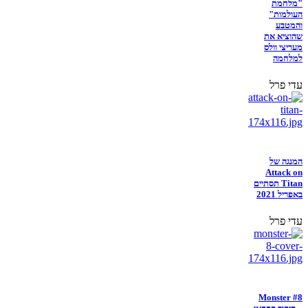
"מלחמת
העולמות"
והמטבע
שהוציא את
מעריצי וולס
למלחמה
עדי פרל
המנגה של
Attack on
Titan תסתיים
באפריל 2021
עדי פרל
Monster #8