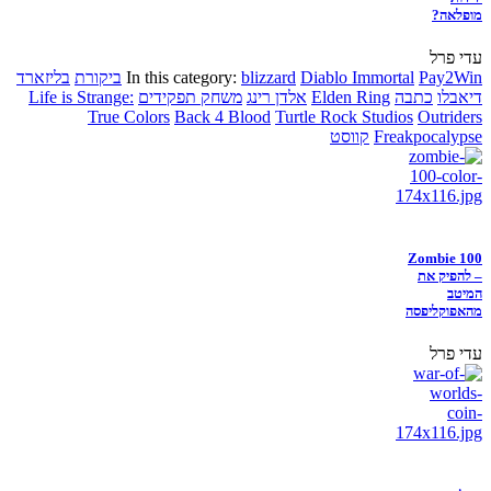
מופלאה?
עדי פרל
Pay2Win
Diablo Immortal
blizzard
In this category:
ביקורת
בליזארד
דיאבלו
כתבה
Elden Ring
אלדן רינג
משחק תפקידים
Life is Strange:
True Colors
Back 4 Blood
Turtle Rock Studios
Outriders
Freakpocalypse
קווסט
Zombie 100
– להפיק את
המיטב
מהאפוקליפסה
עדי פרל