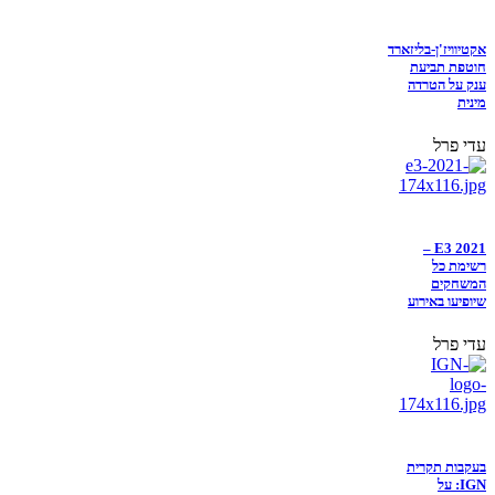
אקטיוויז'ן-בליזארד
חוטפת תביעת
ענק על הטרדה
מינית
עדי פרל
E3 2021 –
רשימת כל
המשחקים
שיופיעו באירוע
עדי פרל
בעקבות תקרית
IGN: על