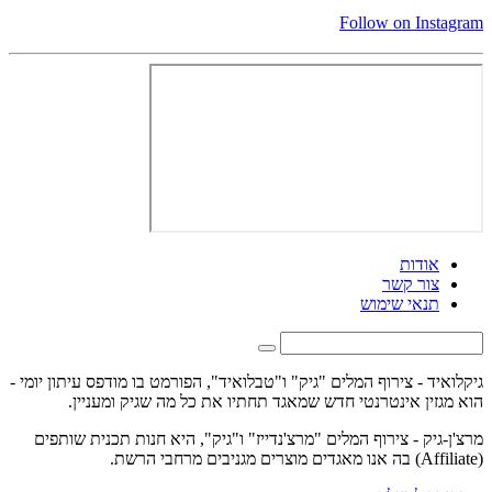
Follow on Instagram
אודות
צור קשר
תנאי שימוש
גיקלואיד - צירוף המלים "גיק" ו"טבלואיד", הפורמט בו מודפס עיתון יומי -
הוא מגזין אינטרנטי חדש שמאגד תחתיו את כל מה שגיק ומעניין.
מרצ'ן-גיק - צירוף המלים "מרצ'נדייז" ו"גיק", היא חנות תכנית שותפים
(Affiliate) בה אנו מאגדים מוצרים מגניבים מרחבי הרשת.