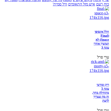
כוח רעם
איש מזל התאומים
וויל סמית'
חלל אינסופי
(Final
Space) לא
תמשיך אחרי
עונה 3
עדי פרל
ריק ומורטי
עונה 5
מתחילה מחר,
זה מה שצריך
לדעת
עדי פרל