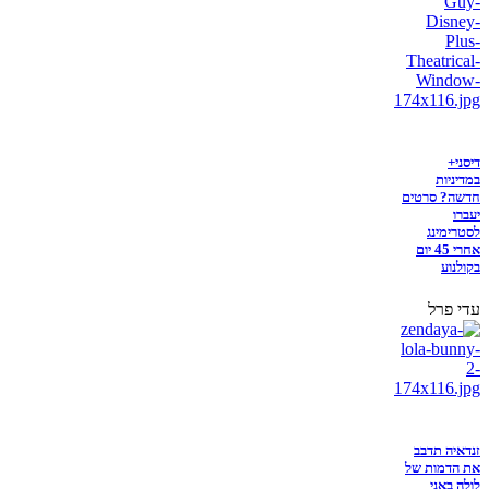
דיסני+
במדיניות
חדשה? סרטים
יעברו
לסטרימינג
אחרי 45 יום
בקולנוע
עדי פרל
זנדאיה תדבב
את הדמות של
לולה באני