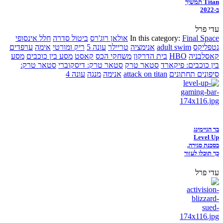
Titan תמשיך
ב-2022
עדי פרל
Final Space
In this category:
אולאן רוג'רס
ביטול סדרה
חלל אינסופי
נטפליקס
adult swim
אנימציה
טריילר
עונה 5
ריק ומורטי
אימה
ערפדים
קאסלבניה
HBO
בית הדרקון
משחקי הכס
קאסט
מסע בין כוכבים
מסע
בין כוכבים: פיקארד
סטאר טרק
סטאר טרק: דיסקוברי
סטאר טרק:
סיפונים תחתונים
attack on titan
אנימה
מנגה
עונה 4
בר הגיימינג
Level Up
בסכנת סגירה,
כך תוכלו לעזור
עדי פרל