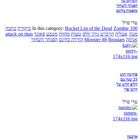
קומיקס של
הפנתר השחור
מופצות בחינם
עדי פרל
Zombie 100
Bucket List of the Dead
In this category:
ביקורת
כתבה
מנגה
אנגליה
הרברט גורג' וולס
טעות
מחווה
מטבע
פאונד
attack on titan
אנימה
Beastars
Monster #8
הורדה בחינם
הפנתר השחור
פוקימון חוגג
25 שנה עם
קליפ חדש של
קייטי פרי
עדי פרל
ארבעה