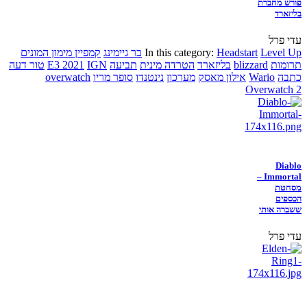
פורש מחברת
בליזארד
עדי פרל
Level Up
Headstart
In this category:
בר גיימינג
קמפיין מימון המונים
תרומות
blizzard
בליזארד
הטרדה מינית
תביעה
IGN
E3 2021
טור דעה
כתבה
Wario
אילון מאסק
מערכון
נינטנדו
סופר מריו
overwatch
Overwatch 2
Diablo
Immortal –
מסחטת
הכספים
ששברה אותי
עדי פרל