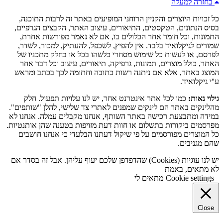
בחזרה למעלה
כל זכויות היוצרים והקניין הרוחני המופיעים באתר זה לרבות התוכנה,
בסיס הנתונים, הטקסטים, התיאורים, עיצוב האתר, הקבצים הגרפיים,
התמונות, וכל חומר אחר הכלולים בו, אם לא נאמר מפורשות אחרת,
שמורים לגיקלואיד בלבד. אין להפיץ, לשכפל, להעתיק, למכור, לשדר,
לפרסם, או לעשות כל שימוש מסחרי כלשהו בכל או בחלק מתכניו של
האתר, כולל מוצרים, תמונות, גרפיקה, תיאורים, עיצוב וכל דבר אחר
המוצג באתר, אלא אם ניתנה רשות כתובה וחתומה לכך בכתב ומראש
ע''י גיקלואיד.
גילוי נאות:
כמו לכל אתר אינטרנט אחר, יש לנו עלויות תפעול. חלק
מהלינקים באתר הם לינקים שמפנים לאתרי צד שלישי, להלן "שותפים".
במידה ומתבצעת רכישה באתר השותף, אנחנו מקבלים עמלה. אנחנו לא
מפרסמים ביקורות בתשלום או חוות דעת מזויפות בטענה שהן אותנטיות.
כל המוצרים מפורסמים על פי שיקול דעתנו הבלעדי כי אנחנו חושבים
שהם מגניבים.
יש לנו עוגיות (Cookies) שהדפדפן שלכם יעוף עליהן. אבל זה בסדר אם
לא מתאים, באמת
Cookie settings
מתאים לי
Close