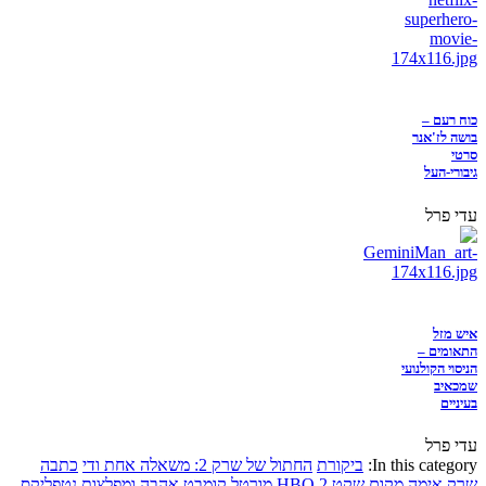
כוח רעם –
בושה לז'אנר
סרטי
גיבורי-העל
עדי פרל
איש מזל
התאומים –
הניסוי הקולנועי
שמכאיב
בעיניים
עדי פרל
In this category:
ביקורת
החתול של שרק 2: משאלה אחת ודי
כתבה
שרק
אימה
מקום שקט 2
HBO
מורטל קומבט
אהבה ומפלצות
נטפליקס