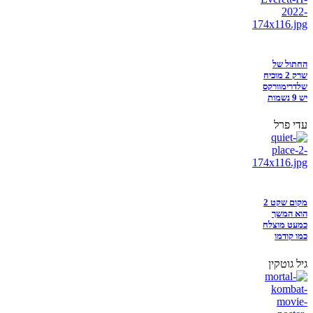
החתול של
שרק 2 מוכיח
שלדרימוורקס
יש 9 נשמות
עדי פרל
מקום שקט 2
הוא המשך
כמעט מוצלח
כמו קודמו
גיל גוטקין