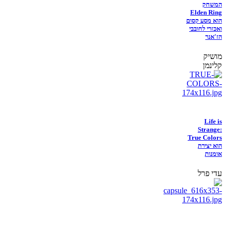
המשחק
Elden Ring
הוא מסע קסום
ואכזרי לחובבי
הז'אנר
מושיק
קלינמן
Life is
Strange:
True Colors
הוא יצירת
אומנות
עדי פרל