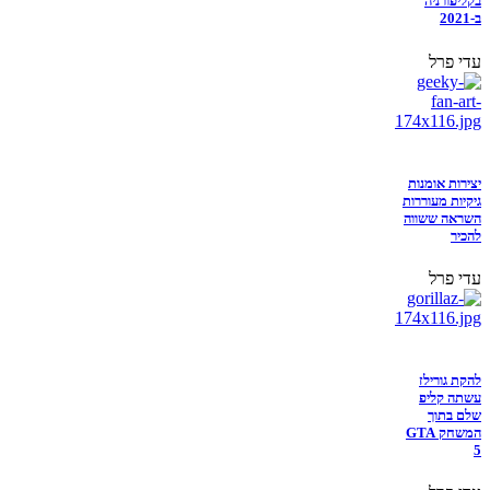
בקליפורניה
ב-2021
עדי פרל
יצירות אומנות
גיקיות מעוררות
השראה ששווה
להכיר
עדי פרל
להקת גורילז
עשתה קליפ
שלם בתוך
המשחק GTA
5