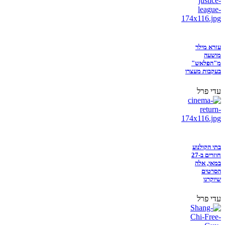
עזרא מילר
מושעה
מ"הפלאש"
בעקבות מעצרו
עדי פרל
בתי הקולנוע
חוזרים ב-27
במאי, אלה
הסרטים
שיוקרנו
עדי פרל