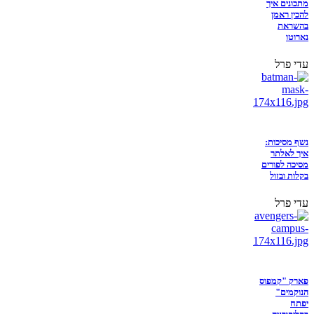
מתכונים איך
להכין ראמן
בהשראת
נארוטו
עדי פרל
נשף מסיכות:
איך לאלתר
מסיכה לפורים
בקלות ובזול
עדי פרל
פארק "קמפוס
הנוקמים"
יפתח