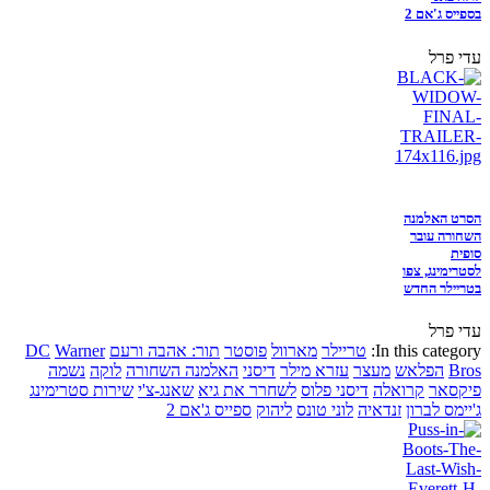
בספייס ג'אם 2
עדי פרל
הסרט האלמנה
השחורה עובר
סופית
לסטרימינג, צפו
בטריילר החדש
עדי פרל
In this category:
טריילר
מארוול
פוסטר
תור: אהבה ורעם
Warner
DC
Bros
הפלאש
מעצר
עזרא מילר
דיסני
האלמנה השחורה
לוקה
נשמה
פיקסאר
קרואלה
דיסני פלוס
לשחרר את גיא
שאנג-צ'י
שירות סטרימינג
ג'יימס לברון
זנדאיה
לוני טונס
ליהוק
ספייס ג'אם 2