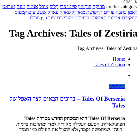
עדי פרל
In this category:
מוזיקה
פוקימון
קייטי פרי
קליפ
אוכל
אנימה
מנגה
נארוטו
ראמן
כתבה
פורים
תחפושת
מארוול
פארק
פארק שעשועים
קמפוס
הנוקמים
אומנות
פאנארט
פרוייקט מעריצים
ציור
gta
גורילז
Tag Archives: Tales of Zestiria
Tag Archives: Tales of Zestiria
Home
Tales of Zestiria
משחקים
Tales Of Berseria – ברוכים הבאים לצד האפל של
Tales
Tales Of Berseria הוא המשחק החדש בסדרת Tales
הפופולארית. הפעם העלילה מקורית למדי ומתרכזת בדמות
"רעה" שמחפשת נקמה, ולא להציל את העולם כמו תמיד