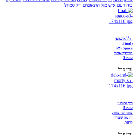
כוח רעם
איש מזל התאומים
וויל סמית'
חלל אינסופי
(Final
Space) לא
תמשיך אחרי
עונה 3
עדי פרל
ריק ומורטי
עונה 5
מתחילה מחר,
זה מה שצריך
לדעת
עדי פרל