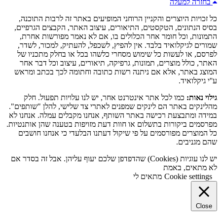
בחזרה למעלה
כל זכויות היוצרים והקניין הרוחני המופיעים באתר זה לרבות התוכנה,
בסיס הנתונים, הטקסטים, התיאורים, עיצוב האתר, הקבצים הגרפיים,
התמונות, וכל חומר אחר הכלולים בו, אם לא נאמר מפורשות אחרת,
שמורים לגיקלואיד בלבד. אין להפיץ, לשכפל, להעתיק, למכור, לשדר,
לפרסם, או לעשות כל שימוש מסחרי כלשהו בכל או בחלק מתכניו של
האתר, כולל מוצרים, תמונות, גרפיקה, תיאורים, עיצוב וכל דבר אחר
המוצג באתר, אלא אם ניתנה רשות כתובה וחתומה לכך בכתב ומראש
ע''י גיקלואיד.
גילוי נאות:
כמו לכל אתר אינטרנט אחר, יש לנו עלויות תפעול. חלק
מהלינקים באתר הם לינקים שמפנים לאתרי צד שלישי, להלן "שותפים".
במידה ומתבצעת רכישה באתר השותף, אנחנו מקבלים עמלה. אנחנו לא
מפרסמים ביקורות בתשלום או חוות דעת מזויפות בטענה שהן אותנטיות.
כל המוצרים מפורסמים על פי שיקול דעתנו הבלעדי כי אנחנו חושבים
שהם מגניבים.
יש לנו עוגיות (Cookies) שהדפדפן שלכם יעוף עליהן. אבל זה בסדר אם
לא מתאים, באמת
Cookie settings
מתאים לי
Close