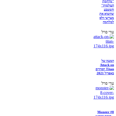
"מלחמת
העולמות"
והמטבע
שהוציא את
מעריצי וולס
למלחמה
עדי פרל
המנגה של
Attack on
Titan תסתיים
באפריל 2021
עדי פרל
Monster #8