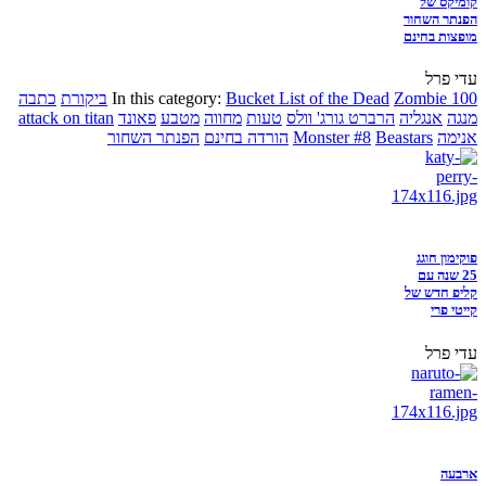
קומיקס של
הפנתר השחור
מופצות בחינם
עדי פרל
Zombie 100
Bucket List of the Dead
In this category:
ביקורת
כתבה
מנגה
אנגליה
הרברט גורג' וולס
טעות
מחווה
מטבע
פאונד
attack on titan
אנימה
Beastars
Monster #8
הורדה בחינם
הפנתר השחור
פוקימון חוגג
25 שנה עם
קליפ חדש של
קייטי פרי
עדי פרל
ארבעה