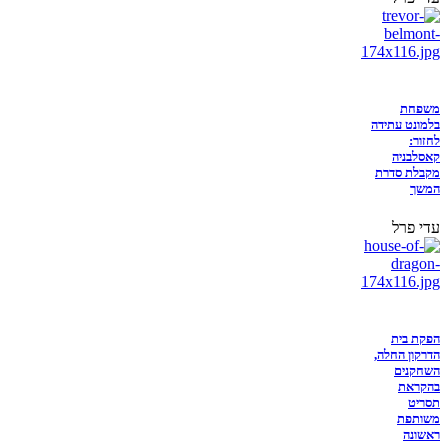
משפחת
בלמונט עתידה
לחזור:
קאסלבניה
מקבלת סדרת
המשך
עדי פרל
הפקת בית
הדרקון החלה,
השחקנים
בהקראת
תסריט
משותפת
ראשונה