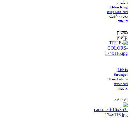
המשחק
Elden Ring
הוא מסע קסום
ואכזרי לחובבי
הז'אנר
מושיק
קלינמן
Life is
Strange:
True Colors
הוא יצירת
אומנות
עדי פרל