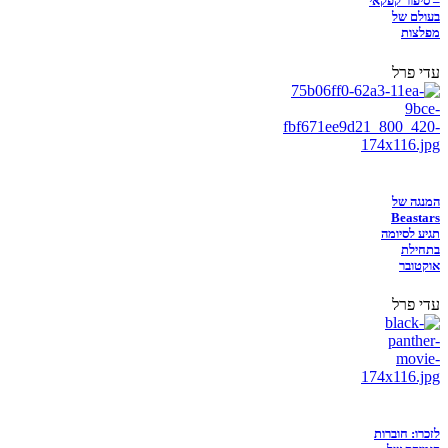
– סיפור קפקאי
בעולם של
מפלצות
עדי פרל
המנגה של
Beastars
תגיע לסיומה
בתחילת
אוקטובר
עדי פרל
לזכרו: חוברות