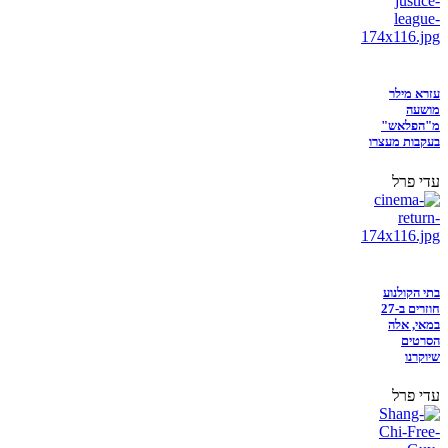
עזרא מילר
מושעה
מ"הפלאש"
בעקבות מעצרו
עדי פרל
בתי הקולנוע
חוזרים ב-27
במאי, אלה
הסרטים
שיוקרנו
עדי פרל