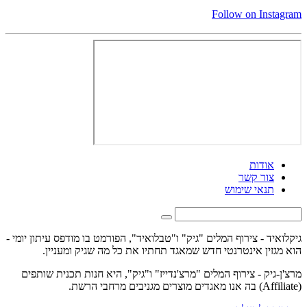
Follow on Instagram
אודות
צור קשר
תנאי שימוש
גיקלואיד - צירוף המלים "גיק" ו"טבלואיד", הפורמט בו מודפס עיתון יומי -
הוא מגזין אינטרנטי חדש שמאגד תחתיו את כל מה שגיק ומעניין.
מרצ'ן-גיק - צירוף המלים "מרצ'נדייז" ו"גיק", היא חנות תכנית שותפים
(Affiliate) בה אנו מאגדים מוצרים מגניבים מרחבי הרשת.