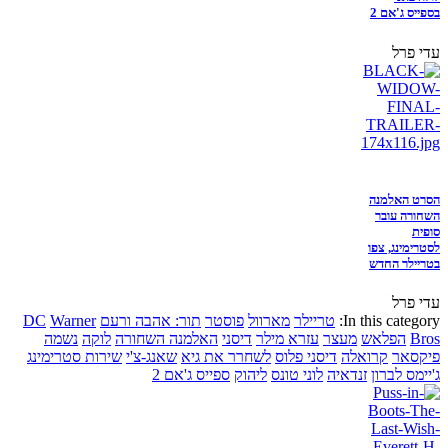
בספייס ג'אם 2
עדי פרל
הסרט האלמנה
השחורה עובר
סופית
לסטרימינג, צפו
בטריילר החדש
עדי פרל
In this category:
טריילר
מארוול
פוסטר
תור: אהבה ורעם
Warner
DC
Bros
הפלאש
מעצר
עזרא מילר
דיסני
האלמנה השחורה
לוקה
נשמה
פיקסאר
קרואלה
דיסני פלוס
לשחרר את גיא
שאנג-צ'י
שירות סטרימינג
ג'יימס לברון
זנדאיה
לוני טונס
ליהוק
ספייס ג'אם 2