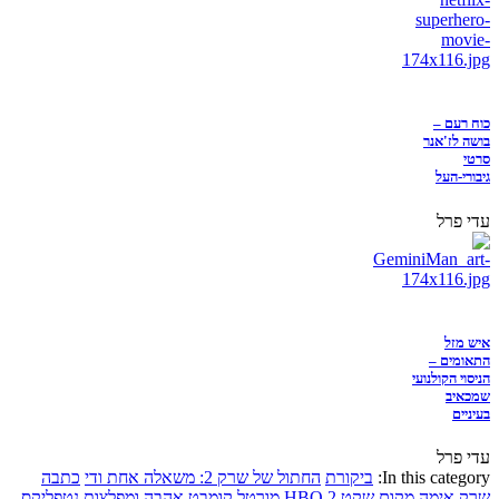
כוח רעם –
בושה לז'אנר
סרטי
גיבורי-העל
עדי פרל
איש מזל
התאומים –
הניסוי הקולנועי
שמכאיב
בעיניים
עדי פרל
In this category:
ביקורת
החתול של שרק 2: משאלה אחת ודי
כתבה
שרק
אימה
מקום שקט 2
HBO
מורטל קומבט
אהבה ומפלצות
נטפליקס