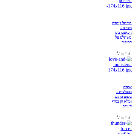
מורטל קומבט
הסרט –
הפאנסרביס
משתלט על
הסיפור
עדי פרל
אהבה
ומפלצות –
ביצוע מרגש
ומלא חן בסוף
העולם
עדי פרל