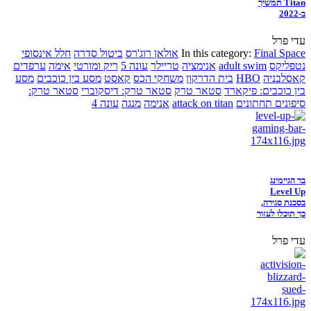
Titan תמשיך
ב-2022
עדי פרל
Final Space
In this category:
אולאן רוג'רס
ביטול סדרה
חלל אינסופי
נטפליקס
adult swim
אנימציה
טריילר
עונה 5
ריק ומורטי
אימה
ערפדים
קאסלבניה
HBO
בית הדרקון
משחקי הכס
קאסט
מסע בין כוכבים
מסע
בין כוכבים: פיקארד
סטאר טרק
סטאר טרק: דיסקוברי
סטאר טרק:
סיפונים תחתונים
attack on titan
אנימה
מנגה
עונה 4
בר הגיימינג
Level Up
בסכנת סגירה,
כך תוכלו לעזור
עדי פרל