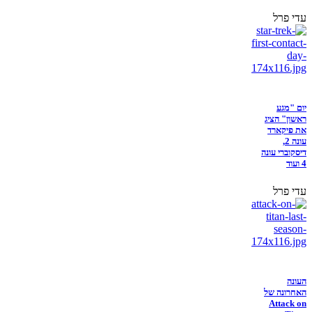
עדי פרל
יום "מגע
ראשון" הציג
את פיקארד
עונה 2,
דיסקוברי עונה
4 ועוד
עדי פרל
העונה
האחרונה של
Attack on