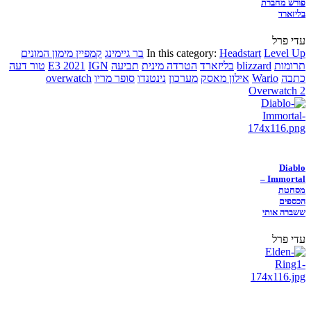
פורש מחברת
בליזארד
עדי פרל
Level Up
Headstart
In this category:
בר גיימינג
קמפיין מימון המונים
תרומות
blizzard
בליזארד
הטרדה מינית
תביעה
IGN
E3 2021
טור דעה
כתבה
Wario
אילון מאסק
מערכון
נינטנדו
סופר מריו
overwatch
Overwatch 2
Diablo
Immortal –
מסחטת
הכספים
ששברה אותי
עדי פרל