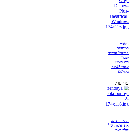
דיסני+
במדיניות
חדשה? סרטים
יעברו
לסטרימינג
אחרי 45 יום
בקולנוע
עדי פרל
זנדאיה תדבב
את הדמות של
לולה באני