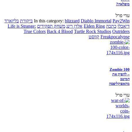
מופלאה?
עדי פרל
Pay2Win
Diablo Immortal
blizzard
In this category:
ביקורת
בליזארד
דיאבלו
כתבה
Elden Ring
אלדן רינג
משחק תפקידים
Life is Strange:
True Colors
Back 4 Blood
Turtle Rock Studios
Outriders
Freakpocalypse
קווסט
Zombie 100
– להפיק את
המיטב
מהאפוקליפסה
עדי פרל