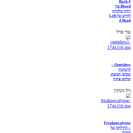
Back 4
Blood עוד
רחוק מלהיות
היורש של Left
4 Dead
עדי פרל
Outriders –
הרעיונות
טובים, הביצוע
שלהם פחות
גיל גוטקין
Freakpocalypse
– תחילתה של
ידידות