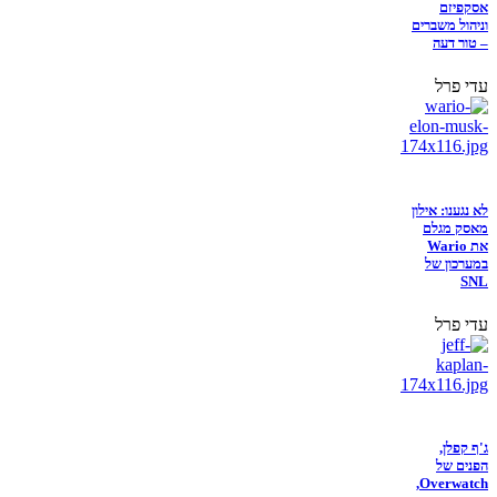
אסקפיזם
וניהול משברים
– טור דעה
עדי פרל
לא נגענו: אילון
מאסק מגלם
את Wario
במערכון של
SNL
עדי פרל
ג'ף קפלן,
הפנים של
Overwatch,