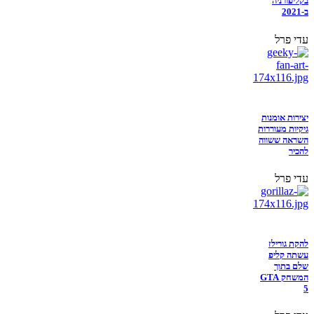
בקליפורניה
ב-2021
עדי פרל
יצירות אומנות
גיקיות מעוררות
השראה ששווה
להכיר
עדי פרל
להקת גורילז
עשתה קליפ
שלם בתוך
המשחק GTA
5