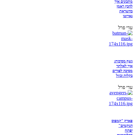
מתכונים איך
להכין ראמן
בהשראת
נארוטו
עדי פרל
נשף מסיכות:
איך לאלתר
מסיכה לפורים
בקלות ובזול
עדי פרל
פארק "קמפוס
הנוקמים"
יפתח