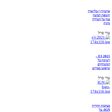
אקטיוויז'ן-בליזארד
חוטפת תביעת
ענק על הטרדה
מינית
עדי פרל
E3 2021 –
רשימת כל
המשחקים
שיופיעו באירוע
עדי פרל
בעקבות תקרית
IGN: על