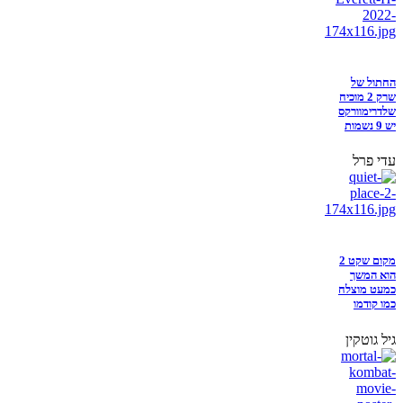
החתול של
שרק 2 מוכיח
שלדרימוורקס
יש 9 נשמות
עדי פרל
מקום שקט 2
הוא המשך
כמעט מוצלח
כמו קודמו
גיל גוטקין