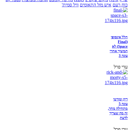
כוח רעם
איש מזל התאומים
וויל סמית'
חלל אינסופי
(Final
Space) לא
תמשיך אחרי
עונה 3
עדי פרל
ריק ומורטי
עונה 5
מתחילה מחר,
זה מה שצריך
לדעת
עדי פרל