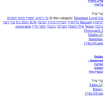
פורש מחברת
בליזארד
עדי פרל
Level Up
Headstart
In this category:
בר גיימינג
קמפיין מימון המונים
תרומות
blizzard
בליזארד
הטרדה מינית
תביעה
IGN
E3 2021
טור דעה
כתבה
Wario
אילון מאסק
מערכון
נינטנדו
סופר מריו
overwatch
Overwatch 2
Diablo
Immortal –
מסחטת
הכספים
ששברה אותי
עדי פרל