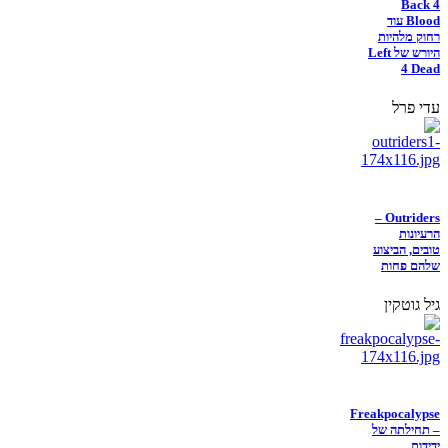
Back 4
Blood עוד
רחוק מלהיות
היורש של Left
4 Dead
עדי פרל
Outriders –
הרעיונות
טובים, הביצוע
שלהם פחות
גיל גוטקין
Freakpocalypse
– תחילתה של
ידידות