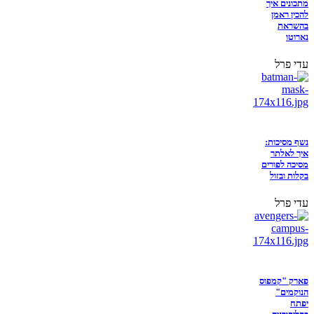
מתכונים איך
להכין ראמן
בהשראת
נארוטו
עדי פרל
נשף מסיכות:
איך לאלתר
מסיכה לפורים
בקלות ובזול
עדי פרל
פארק "קמפוס
הנוקמים"
יפתח