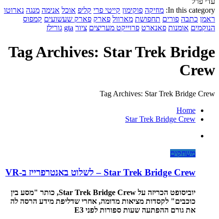
עדי פרל
In this category:
מוזיקה
פוקימון
קייטי פרי
קליפ
אוכל
אנימה
מנגה
נארוטו
ראמן
כתבה
פורים
תחפושת
מארוול
פארק
פארק שעשועים
קמפוס
הנוקמים
אומנות
פאנארט
פרוייקט מעריצים
ציור
gta
גורילז
Tag Archives: Star Trek Bridge
Crew
Tag Archives: Star Trek Bridge Crew
Home
Star Trek Bridge Crew
משחקים
Star Trek Bridge Crew – לשלוט באנטרפרייז ב-VR
יוביסופט הכריזה על Star Trek Bridge Crew, כותר "מסע בין
כוכבים" לקסדות מציאות מדומה, אחרי שדליפת מידע הרסה לה
את גורם ההפתעה שעות ספורות לפני E3