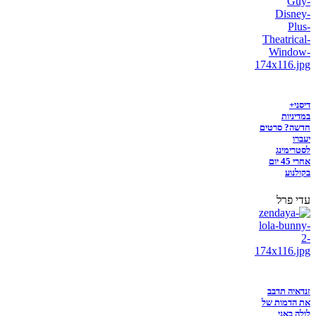
דיסני+
במדיניות
חדשה? סרטים
יעברו
לסטרימינג
אחרי 45 יום
בקולנוע
עדי פרל
זנדאיה תדבב
את הדמות של
לולה באני