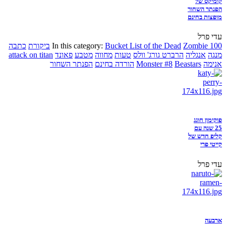
קומיקס של
הפנתר השחור
מופצות בחינם
עדי פרל
Zombie 100
Bucket List of the Dead
In this category:
ביקורת
כתבה
מנגה
אנגליה
הרברט גורג' וולס
טעות
מחווה
מטבע
פאונד
attack on titan
אנימה
Beastars
Monster #8
הורדה בחינם
הפנתר השחור
פוקימון חוגג
25 שנה עם
קליפ חדש של
קייטי פרי
עדי פרל
ארבעה