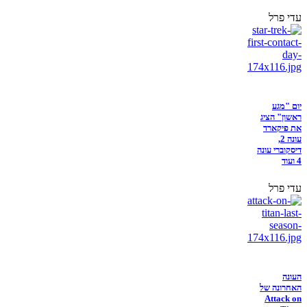
עדי פרל
יום "מגע
ראשון" הציג
את פיקארד
עונה 2,
דיסקוברי עונה
4 ועוד
עדי פרל
העונה
האחרונה של
Attack on