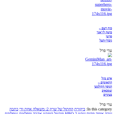
כוח רעם –
בושה לז'אנר
סרטי
גיבורי-העל
עדי פרל
איש מזל
התאומים –
הניסוי הקולנועי
שמכאיב
בעיניים
עדי פרל
In this category:
ביקורת
החתול של שרק 2: משאלה אחת ודי
כתבה
שרק
אימה
מקום שקט 2
HBO
מורטל קומבט
אהבה ומפלצות
נטפליקס