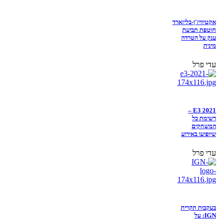
אקטיוויז'ן-בליזארד
חוטפת תביעת
ענק על הטרדה
מינית
עדי פרל
E3 2021 –
רשימת כל
המשחקים
שיופיעו באירוע
עדי פרל
בעקבות תקרית
IGN: על