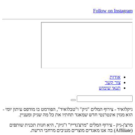
Follow on Instagram
אודות
צור קשר
תנאי שימוש
גיקלואיד - צירוף המלים "גיק" ו"טבלואיד", הפורמט בו מודפס עיתון יומי -
הוא מגזין אינטרנטי חדש שמאגד תחתיו את כל מה שגיק ומעניין.
מרצ'ן-גיק - צירוף המלים "מרצ'נדייז" ו"גיק", היא חנות תכנית שותפים
(Affiliate) בה אנו מאגדים מוצרים מגניבים מרחבי הרשת.