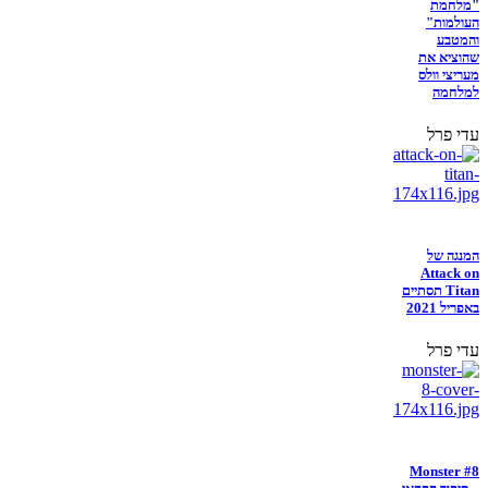
"מלחמת
העולמות"
והמטבע
שהוציא את
מעריצי וולס
למלחמה
עדי פרל
המנגה של
Attack on
Titan תסתיים
באפריל 2021
עדי פרל
Monster #8