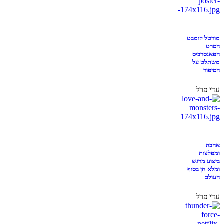
מורטל קומבט
הסרט –
הפאנסרביס
משתלט על
הסיפור
עדי פרל
אהבה
ומפלצות –
ביצוע מרגש
ומלא חן בסוף
העולם
עדי פרל