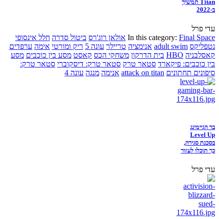
Titan תמשיך
ב-2022
עדי פרל
Final Space
In this category:
אולאן רוג'רס
ביטול סדרה
חלל אינסופי
נטפליקס
adult swim
אנימציה
טריילר
עונה 5
ריק ומורטי
אימה
ערפדים
קאסלבניה
HBO
בית הדרקון
משחקי הכס
קאסט
מסע בין כוכבים
מסע
בין כוכבים: פיקארד
סטאר טרק
סטאר טרק: דיסקוברי
סטאר טרק:
סיפונים תחתונים
attack on titan
אנימה
מנגה
עונה 4
בר הגיימינג
Level Up
בסכנת סגירה,
כך תוכלו לעזור
עדי פרל