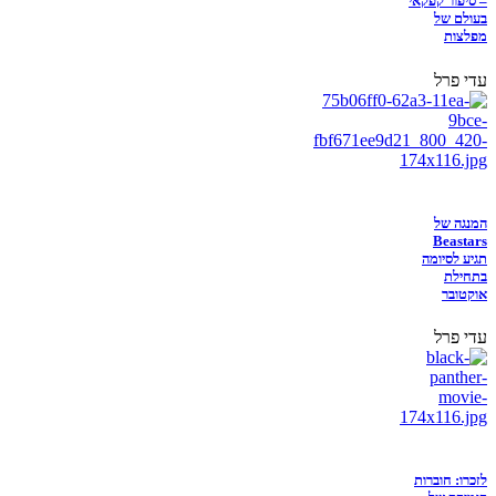
– סיפור קפקאי
בעולם של
מפלצות
עדי פרל
המנגה של
Beastars
תגיע לסיומה
בתחילת
אוקטובר
עדי פרל
לזכרו: חוברות