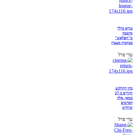
עזרא מילר
מושעה
מ"הפלאש"
בעקבות מעצרו
עדי פרל
בתי הקולנוע
חוזרים ב-27
במאי, אלה
הסרטים
שיוקרנו
עדי פרל