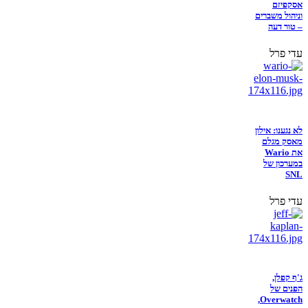
אסקפיזם
וניהול משברים
– טור דעה
עדי פרל
לא נגענו: אילון
מאסק מגלם
את Wario
במערכון של
SNL
עדי פרל
ג'ף קפלן,
הפנים של
Overwatch,