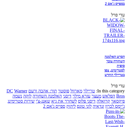
בספייס ג'אם 2
עדי פרל
הסרט האלמנה
השחורה עובר
סופית
לסטרימינג, צפו
בטריילר החדש
עדי פרל
In this category:
טריילר
מארוול
פוסטר
תור: אהבה ורעם
Warner
DC
Bros
הפלאש
מעצר
עזרא מילר
דיסני
האלמנה השחורה
לוקה
נשמה
פיקסאר
קרואלה
דיסני פלוס
לשחרר את גיא
שאנג-צ'י
שירות סטרימינג
ג'יימס לברון
זנדאיה
לוני טונס
ליהוק
ספייס ג'אם 2