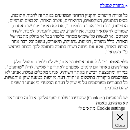
בחזרה למעלה
כל זכויות היוצרים והקניין הרוחני המופיעים באתר זה לרבות התוכנה,
בסיס הנתונים, הטקסטים, התיאורים, עיצוב האתר, הקבצים הגרפיים,
התמונות, וכל חומר אחר הכלולים בו, אם לא נאמר מפורשות אחרת,
שמורים לגיקלואיד בלבד. אין להפיץ, לשכפל, להעתיק, למכור, לשדר,
לפרסם, או לעשות כל שימוש מסחרי כלשהו בכל או בחלק מתכניו של
האתר, כולל מוצרים, תמונות, גרפיקה, תיאורים, עיצוב וכל דבר אחר
המוצג באתר, אלא אם ניתנה רשות כתובה וחתומה לכך בכתב ומראש
ע''י גיקלואיד.
גילוי נאות:
כמו לכל אתר אינטרנט אחר, יש לנו עלויות תפעול. חלק
מהלינקים באתר הם לינקים שמפנים לאתרי צד שלישי, להלן "שותפים".
במידה ומתבצעת רכישה באתר השותף, אנחנו מקבלים עמלה. אנחנו לא
מפרסמים ביקורות בתשלום או חוות דעת מזויפות בטענה שהן אותנטיות.
כל המוצרים מפורסמים על פי שיקול דעתנו הבלעדי כי אנחנו חושבים
שהם מגניבים.
יש לנו עוגיות (Cookies) שהדפדפן שלכם יעוף עליהן. אבל זה בסדר אם
לא מתאים, באמת
Cookie settings
מתאים לי
Close