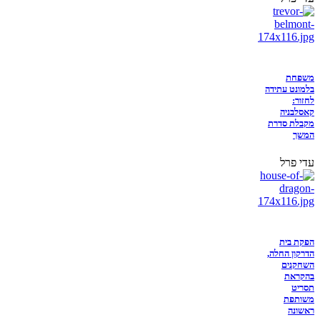
משפחת
בלמונט עתידה
לחזור:
קאסלבניה
מקבלת סדרת
המשך
עדי פרל
הפקת בית
הדרקון החלה,
השחקנים
בהקראת
תסריט
משותפת
ראשונה