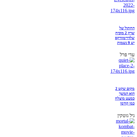
החתול של
שרק 2 מוכיח
שלדרימוורקס
יש 9 נשמות
עדי פרל
מקום שקט 2
הוא המשך
כמעט מוצלח
כמו קודמו
גיל גוטקין