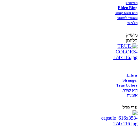
המשחק
Elden Ring
הוא מסע קסום
ואכזרי לחובבי
הז'אנר
מושיק
קלינמן
Life is
Strange:
True Colors
הוא יצירת
אומנות
עדי פרל