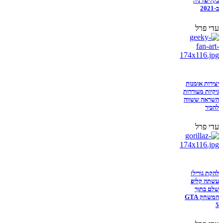
בקליפורניה
ב-2021
עדי פרל
יצירות אומנות
גיקיות מעוררות
השראה ששווה
להכיר
עדי פרל
להקת גורילז
עשתה קליפ
שלם בתוך
המשחק GTA
5