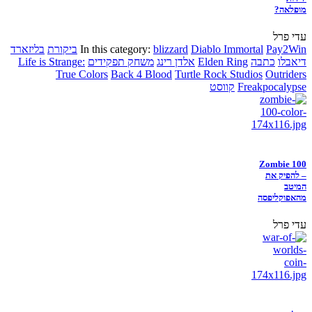
מופלאה?
עדי פרל
Pay2Win
Diablo Immortal
blizzard
In this category:
ביקורת
בליזארד
דיאבלו
כתבה
Elden Ring
אלדן רינג
משחק תפקידים
Life is Strange:
True Colors
Back 4 Blood
Turtle Rock Studios
Outriders
Freakpocalypse
קווסט
Zombie 100
– להפיק את
המיטב
מהאפוקליפסה
עדי פרל