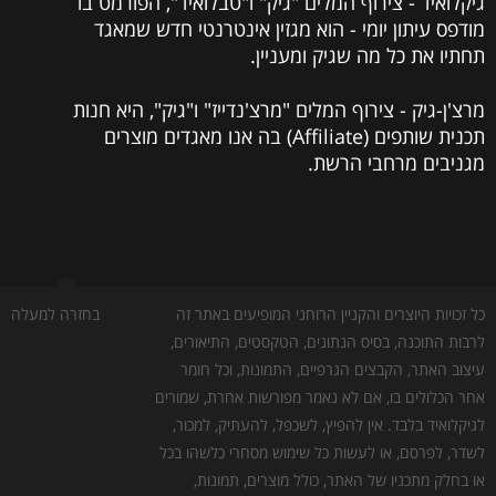
גיקלואיד - צירוף המלים "גיק" ו"טבלואיד", הפורמט בו
מודפס עיתון יומי - הוא מגזין אינטרנטי חדש שמאגד
תחתיו את כל מה שגיק ומעניין.
מרצ'ן-גיק - צירוף המלים "מרצ'נדייז" ו"גיק", היא חנות
תכנית שותפים (Affiliate) בה אנו מאגדים מוצרים
מגניבים מרחבי הרשת.
כל זכויות היוצרים והקניין הרוחני המופיעים באתר זה
בחזרה למעלה
לרבות התוכנה, בסיס הנתונים, הטקסטים, התיאורים,
עיצוב האתר, הקבצים הגרפיים, התמונות, וכל חומר
אחר הכלולים בו, אם לא נאמר מפורשות אחרת, שמורים
לגיקלואיד בלבד. אין להפיץ, לשכפל, להעתיק, למכור,
לשדר, לפרסם, או לעשות כל שימוש מסחרי כלשהו בכל
או בחלק מתכניו של האתר, כולל מוצרים, תמונות,