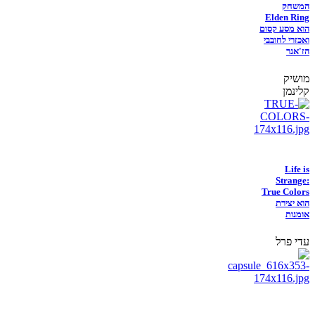
המשחק
Elden Ring
הוא מסע קסום
ואכזרי לחובבי
הז'אנר
מושיק
קלינמן
Life is
Strange:
True Colors
הוא יצירת
אומנות
עדי פרל