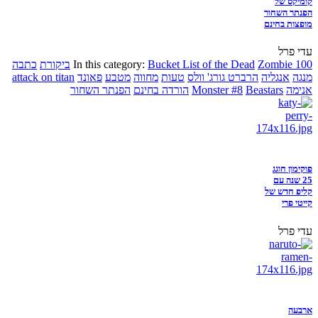
קומיקס של
הפנתר השחור
מופצות בחינם
עדי פרל
Zombie 100
Bucket List of the Dead
In this category:
ביקורת
כתבה
מנגה
אנגליה
הרברט גורג' וולס
טעות
מחווה
מטבע
פאונד
attack on titan
אנימה
Beastars
Monster #8
הורדה בחינם
הפנתר השחור
פוקימון חוגג
25 שנה עם
קליפ חדש של
קייטי פרי
עדי פרל
ארבעה