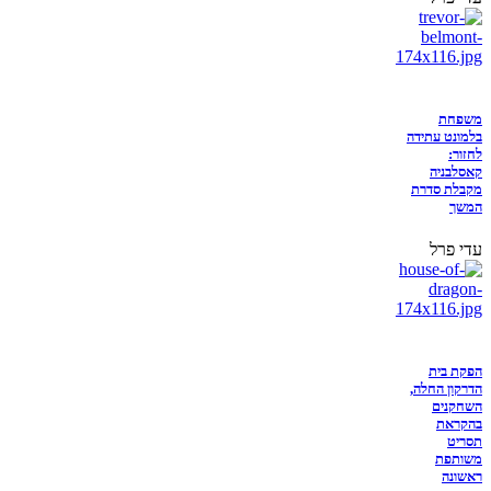
משפחת
בלמונט עתידה
לחזור:
קאסלבניה
מקבלת סדרת
המשך
עדי פרל
הפקת בית
הדרקון החלה,
השחקנים
בהקראת
תסריט
משותפת
ראשונה