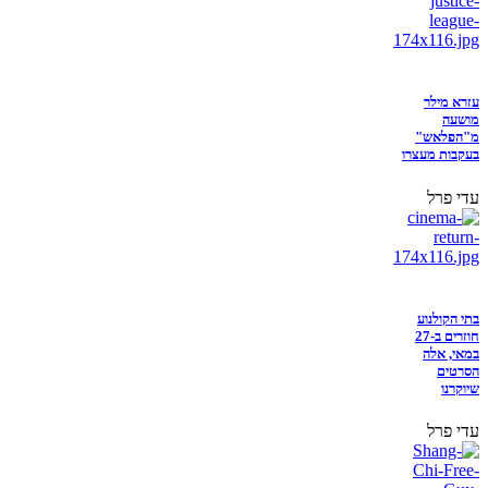
עזרא מילר
מושעה
מ"הפלאש"
בעקבות מעצרו
עדי פרל
בתי הקולנוע
חוזרים ב-27
במאי, אלה
הסרטים
שיוקרנו
עדי פרל