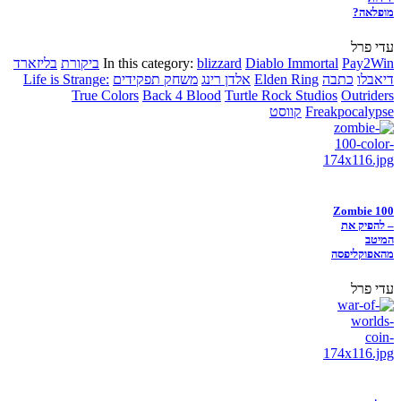
מופלאה?
עדי פרל
Pay2Win
Diablo Immortal
blizzard
In this category:
ביקורת
בליזארד
דיאבלו
כתבה
Elden Ring
אלדן רינג
משחק תפקידים
Life is Strange:
True Colors
Back 4 Blood
Turtle Rock Studios
Outriders
Freakpocalypse
קווסט
Zombie 100
– להפיק את
המיטב
מהאפוקליפסה
עדי פרל