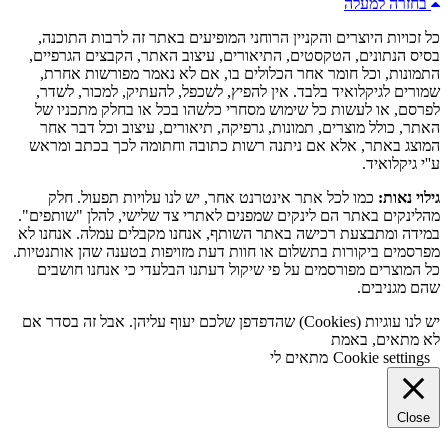
בחזרה למעלה
כל זכויות היוצרים והקניין הרוחני המופיעים באתר זה לרבות התוכנה,
בסיס הנתונים, הטקסטים, התיאורים, עיצוב האתר, הקבצים הגרפיים,
התמונות, וכל חומר אחר הכלולים בו, אם לא נאמר מפורשות אחרת,
שמורים לגיקלואיד בלבד. אין להפיץ, לשכפל, להעתיק, למכור, לשדר,
לפרסם, או לעשות כל שימוש מסחרי כלשהו בכל או בחלק מתכניו של
האתר, כולל מוצרים, תמונות, גרפיקה, תיאורים, עיצוב וכל דבר אחר
המוצג באתר, אלא אם ניתנה רשות כתובה וחתומה לכך בכתב ומראש
ע''י גיקלואיד.
גילוי נאות:
כמו לכל אתר אינטרנט אחר, יש לנו עלויות תפעול. חלק
מהלינקים באתר הם לינקים שמפנים לאתרי צד שלישי, להלן "שותפים".
במידה ומתבצעת רכישה באתר השותף, אנחנו מקבלים עמלה. אנחנו לא
מפרסמים ביקורות בתשלום או חוות דעת מזויפות בטענה שהן אותנטיות.
כל המוצרים מפורסמים על פי שיקול דעתנו הבלעדי כי אנחנו חושבים
שהם מגניבים.
יש לנו עוגיות (Cookies) שהדפדפן שלכם יעוף עליהן. אבל זה בסדר אם
לא מתאים, באמת
Cookie settings
מתאים לי
Close