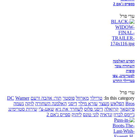
בספייס ג'אם 2
עדי פרל
הסרט האלמנה
השחורה עובר
סופית
לסטרימינג, צפו
בטריילר החדש
עדי פרל
In this category:
טריילר
מארוול
פוסטר
תור: אהבה ורעם
Warner
DC
Bros
הפלאש
מעצר
עזרא מילר
דיסני
האלמנה השחורה
לוקה
נשמה
פיקסאר
קרואלה
דיסני פלוס
לשחרר את גיא
שאנג-צ'י
שירות סטרימינג
ג'יימס לברון
זנדאיה
לוני טונס
ליהוק
ספייס ג'אם 2