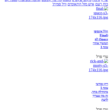
כוח רעם
איש מזל התאומים
וויל סמית'
חלל אינסופי
(Final
Space) לא
תמשיך אחרי
עונה 3
עדי פרל
ריק ומורטי
עונה 5
מתחילה מחר,
זה מה שצריך
לדעת
עדי פרל