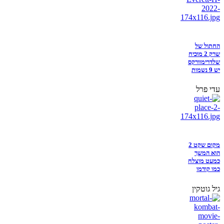
החתול של
שרק 2 מוכיח
שלדרימוורקס
יש 9 נשמות
עדי פרל
מקום שקט 2
הוא המשך
כמעט מוצלח
כמו קודמו
גיל גוטקין