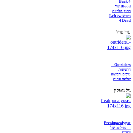
Back 4
Blood עוד
רחוק מלהיות
היורש של Left
4 Dead
עדי פרל
Outriders –
הרעיונות
טובים, הביצוע
שלהם פחות
גיל גוטקין
Freakpocalypse
– תחילתה של
ידידות