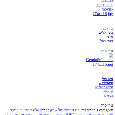
כוח רעם –
בושה לז'אנר
סרטי
גיבורי-העל
עדי פרל
איש מזל
התאומים –
הניסוי הקולנועי
שמכאיב
בעיניים
עדי פרל
In this category:
ביקורת
החתול של שרק 2: משאלה אחת ודי
כתבה
שרק
אימה
מקום שקט 2
HBO
מורטל קומבט
אהבה ומפלצות
נטפליקס