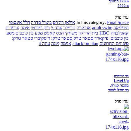
Titan תמשיך
ב-2022
עדי פרל
Final Space
In this category:
אולאן רוג'רס
ביטול סדרה
חלל אינסופי
נטפליקס
adult swim
אנימציה
טריילר
עונה 5
ריק ומורטי
אימה
ערפדים
קאסלבניה
HBO
בית הדרקון
משחקי הכס
קאסט
מסע בין כוכבים
מסע
בין כוכבים: פיקארד
סטאר טרק
סטאר טרק: דיסקוברי
סטאר טרק:
סיפונים תחתונים
attack on titan
אנימה
מנגה
עונה 4
בר הגיימינג
Level Up
בסכנת סגירה,
כך תוכלו לעזור
עדי פרל