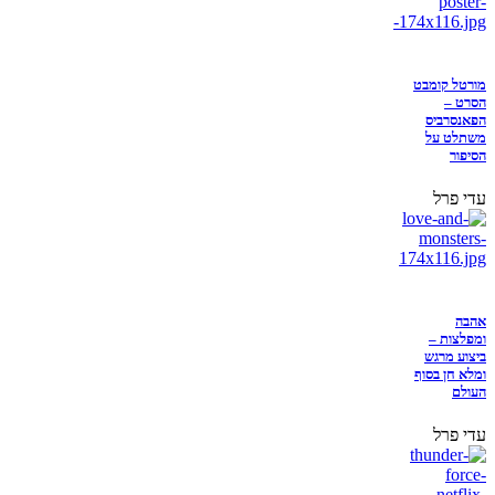
מורטל קומבט
הסרט –
הפאנסרביס
משתלט על
הסיפור
עדי פרל
אהבה
ומפלצות –
ביצוע מרגש
ומלא חן בסוף
העולם
עדי פרל