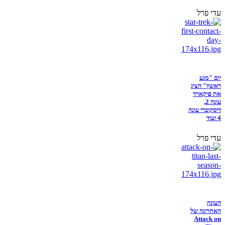
עדי פרל
יום "מגע
ראשון" הציג
את פיקארד
עונה 2,
דיסקוברי עונה
4 ועוד
עדי פרל
העונה
האחרונה של
Attack on