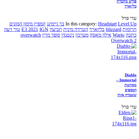
פורש מחברת
בליזארד
עדי פרל
Level Up
Headstart
In this category:
בר גיימינג
קמפיין מימון המונים
תרומות
blizzard
בליזארד
הטרדה מינית
תביעה
IGN
E3 2021
טור דעה
כתבה
Wario
אילון מאסק
מערכון
נינטנדו
סופר מריו
overwatch
Overwatch 2
Diablo
Immortal –
מסחטת
הכספים
ששברה אותי
עדי פרל