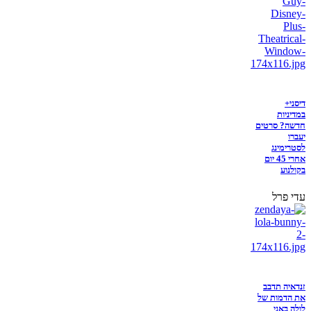
דיסני+
במדיניות
חדשה? סרטים
יעברו
לסטרימינג
אחרי 45 יום
בקולנוע
עדי פרל
זנדאיה תדבב
את הדמות של
לולה באני