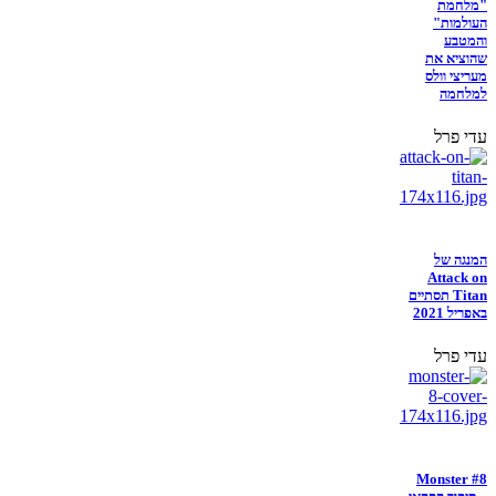
"מלחמת
העולמות"
והמטבע
שהוציא את
מעריצי וולס
למלחמה
עדי פרל
המנגה של
Attack on
Titan תסתיים
באפריל 2021
עדי פרל
Monster #8