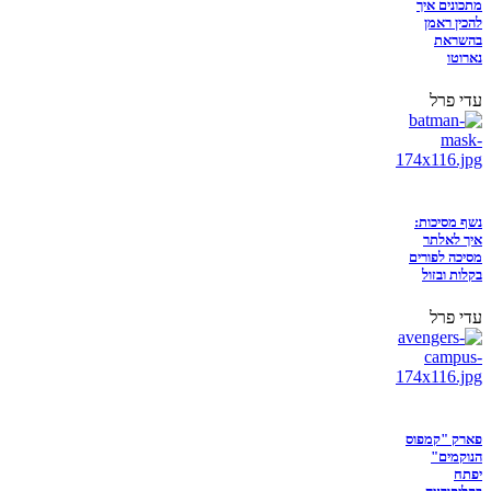
מתכונים איך
להכין ראמן
בהשראת
נארוטו
עדי פרל
נשף מסיכות:
איך לאלתר
מסיכה לפורים
בקלות ובזול
עדי פרל
פארק "קמפוס
הנוקמים"
יפתח