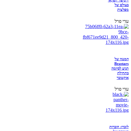
– סיפור קפקאי
בעולם של
מפלצות
עדי פרל
המנגה של
Beastars
תגיע לסיומה
בתחילת
אוקטובר
עדי פרל
לזכרו: חוברות