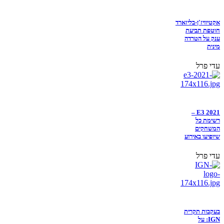
אקטיוויז'ן-בליזארד
חוטפת תביעת
ענק על הטרדה
מינית
עדי פרל
E3 2021 –
רשימת כל
המשחקים
שיופיעו באירוע
עדי פרל
בעקבות תקרית
IGN: על