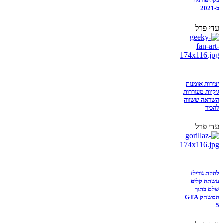
בקליפורניה
ב-2021
עדי פרל
יצירות אומנות
גיקיות מעוררות
השראה ששווה
להכיר
עדי פרל
להקת גורילז
עשתה קליפ
שלם בתוך
המשחק GTA
5