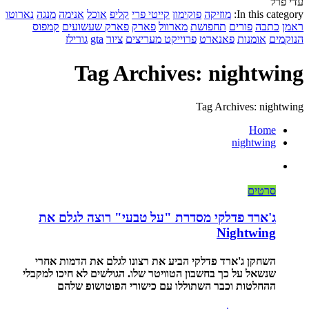
עדי פרל
In this category:
מוזיקה
פוקימון
קייטי פרי
קליפ
אוכל
אנימה
מנגה
נארוטו
ראמן
כתבה
פורים
תחפושת
מארוול
פארק
פארק שעשועים
קמפוס
הנוקמים
אומנות
פאנארט
פרוייקט מעריצים
ציור
gta
גורילז
Tag Archives: nightwing
Tag Archives: nightwing
Home
nightwing
סרטים
ג'ארד פדלקי מסדרת "על טבעי" רוצה לגלם את
Nightwing
השחקן ג'ארד פדלקי הביע את רצונו לגלם את הדמות אחרי
שנשאל על כך בחשבון הטוויטר שלו. הגולשים לא חיכו למקבלי
ההחלטות וכבר השתוללו עם כישורי הפוטושופ שלהם