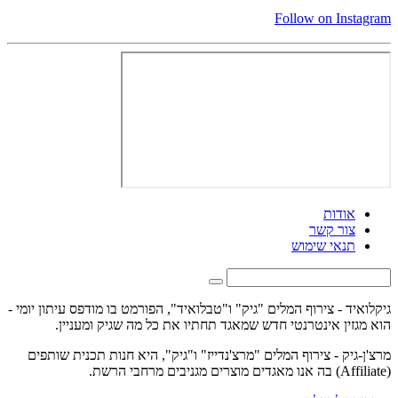
Follow on Instagram
אודות
צור קשר
תנאי שימוש
גיקלואיד - צירוף המלים "גיק" ו"טבלואיד", הפורמט בו מודפס עיתון יומי -
הוא מגזין אינטרנטי חדש שמאגד תחתיו את כל מה שגיק ומעניין.
מרצ'ן-גיק - צירוף המלים "מרצ'נדייז" ו"גיק", היא חנות תכנית שותפים
(Affiliate) בה אנו מאגדים מוצרים מגניבים מרחבי הרשת.