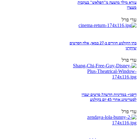
עזרא מילר מושעה מ"הפלאש" בעקבות
מעצרו
עדי פרל
בתי הקולנוע חוזרים ב-27 במאי, אלה הסרטים
שיוקרנו
עדי פרל
דיסני+ במדיניות חדשה? סרטים יעברו
לסטרימינג אחרי 45 יום בקולנוע
עדי פרל