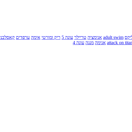
יקס
adult swim
אנימציה
טריילר
עונה 5
ריק ומורטי
אימה
ערפדים
קאסלבני
attack on tita
אנימה
מנגה
עונה 4