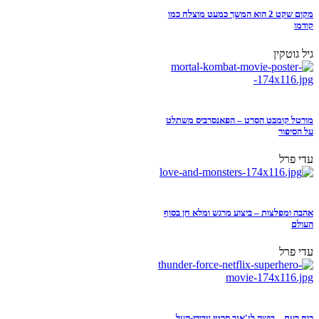
מקום שקט 2 הוא המשך כמעט מוצלח כמו
קודמו
גיל גוטקין
מורטל קומבט הסרט – הפאנסרביס משתלט
על הסיפור
עדי פרל
אהבה ומפלצות – ביצוע מרגש ומלא חן בסוף
העולם
עדי פרל
כוח רעם – בושה לז'אנר סרטי גיבורי-העל