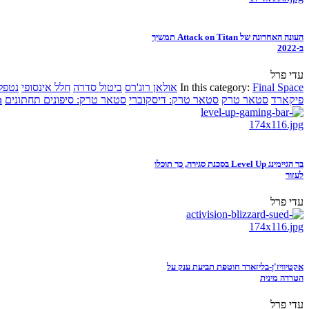
העונה האחרונה של Attack on Titan תמשיך
ב-2022
עדי פרל
Final Space
In this category:
אולאן רוג'רס
ביטול סדרה
חלל אינסופי
נטפל
פיקארד
סטאר טרק
סטאר טרק: דיסקוברי
סטאר טרק: סיפונים תחתונים
n
בר הגיימינג Level Up בסכנת סגירה, כך תוכלו
לעזור
עדי פרל
אקטיוויז'ן-בליזארד חוטפת תביעת ענק על
הטרדה מינית
עדי פרל