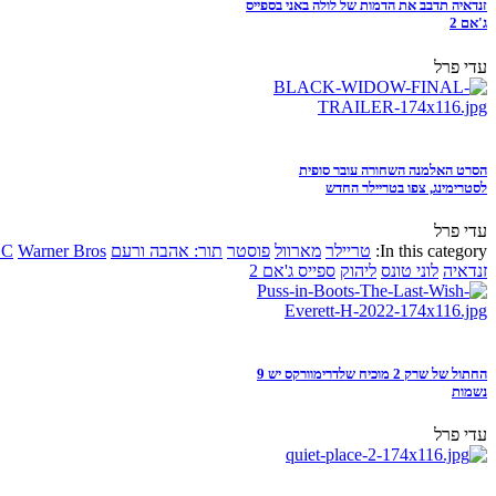
זנדאיה תדבב את הדמות של לולה באני בספייס
ג'אם 2
עדי פרל
הסרט האלמנה השחורה עובר סופית
לסטרימינג, צפו בטריילר החדש
עדי פרל
In this category:
טריילר
מארוול
פוסטר
תור: אהבה ורעם
Warner Bros
DC
זנדאיה
לוני טונס
ליהוק
ספייס ג'אם 2
החתול של שרק 2 מוכיח שלדרימוורקס יש 9
נשמות
עדי פרל