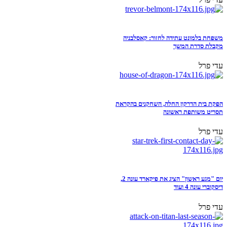
משפחת בלמונט עתידה לחזור: קאסלבניה
מקבלת סדרת המשך
עדי פרל
הפקת בית הדרקון החלה, השחקנים בהקראת
תסריט משותפת ראשונה
עדי פרל
יום "מגע ראשון" הציג את פיקארד עונה 2,
דיסקוברי עונה 4 ועוד
עדי פרל