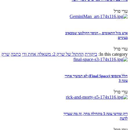
עדי פרל
איש מזל התאומים – הניסוי הקולנועי שמכאיב
בעיניים
עדי פרל
In this category:
ביקורת
החתול של שרק 2: משאלה אחת ודי
כתבה
שרק
א
חלל אינסופי (Final Space) לא תמשיך אחרי
עונה 3
עדי פרל
ריק ומורטי עונה 5 מתחילה מחר, זה מה שצריך
לדעת
עדי פרל