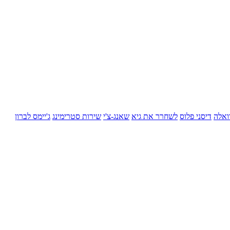
ואלה
דיסני פלוס
לשחרר את גיא
שאנג-צ'י
שירות סטרימינג
ג'יימס לברון