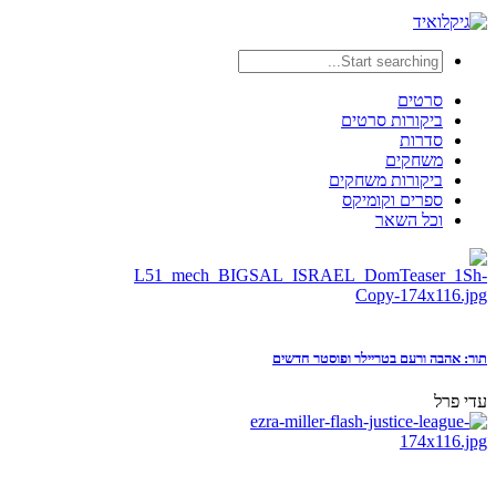
סרטים
ביקורות סרטים
סדרות
משחקים
ביקורות משחקים
ספרים וקומיקס
וכל השאר
תור: אהבה ורעם בטריילר ופוסטר חדשים
עדי פרל