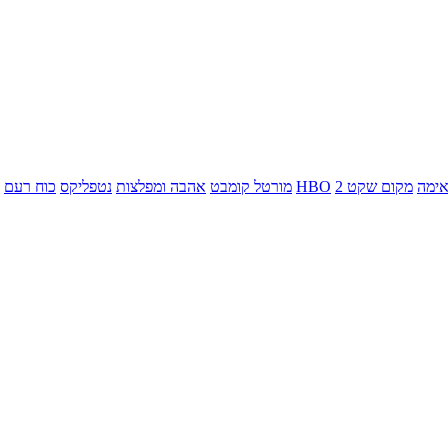
ימה
מקום שקט 2
HBO
מורטל קומבט
אהבה ומפלצות
נטפליקס
כוח רעם