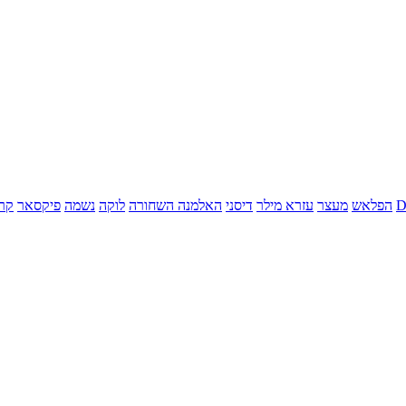
הפלאש
מעצר
עזרא מילר
דיסני
האלמנה השחורה
לוקה
נשמה
פיקסאר
קר