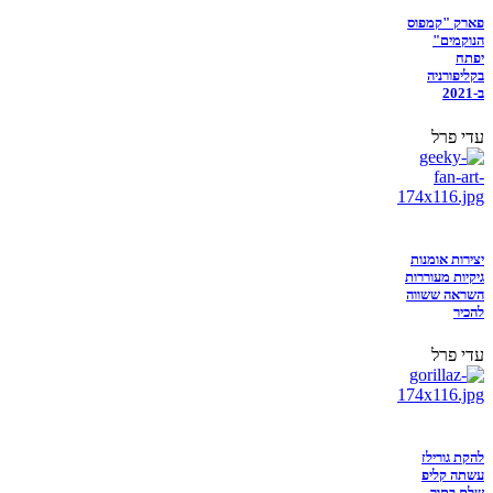
פארק "קמפוס
הנוקמים"
יפתח
בקליפורניה
ב-2021
עדי פרל
יצירות אומנות
גיקיות מעוררות
השראה ששווה
להכיר
עדי פרל
להקת גורילז
עשתה קליפ
שלם בתוך