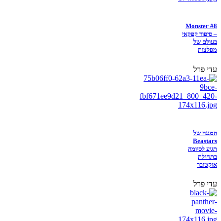
Monster #8
– סיפור קפקאי
בעולם של
מפלצות
עדי פרל
המנגה של
Beastars
תגיע לסיומה
בתחילת
אוקטובר
עדי פרל