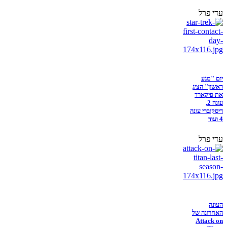
עדי פרל
יום "מגע
ראשון" הציג
את פיקארד
עונה 2,
דיסקוברי עונה
4 ועוד
עדי פרל
העונה
האחרונה של
Attack on