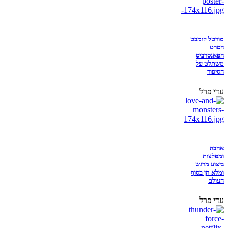
מורטל קומבט
הסרט –
הפאנסרביס
משתלט על
הסיפור
עדי פרל
אהבה
ומפלצות –
ביצוע מרגש
ומלא חן בסוף
העולם
עדי פרל