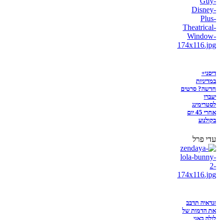
דיסני+
במדיניות
חדשה? סרטים
יעברו
לסטרימינג
אחרי 45 יום
בקולנוע
עדי פרל
זנדאיה תדבב
את הדמות של
לולה באני