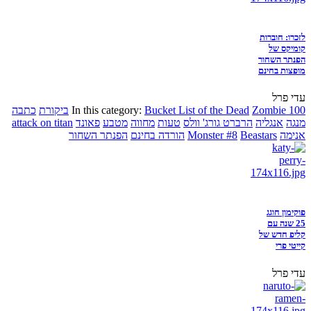
לזכרו: חוברות
קומיקס של
הפנתר השחור
מופצות בחינם
עדי פרל
Zombie 100
Bucket List of the Dead
In this category:
ביקורת
כתבה
מנגה
אנגליה
הרברט גורג' וולס
טעות
מחווה
מטבע
פאונד
attack on titan
אנימה
Beastars
Monster #8
הורדה בחינם
הפנתר השחור
פוקימון חוגג
25 שנה עם
קליפ חדש של
קייטי פרי
עדי פרל