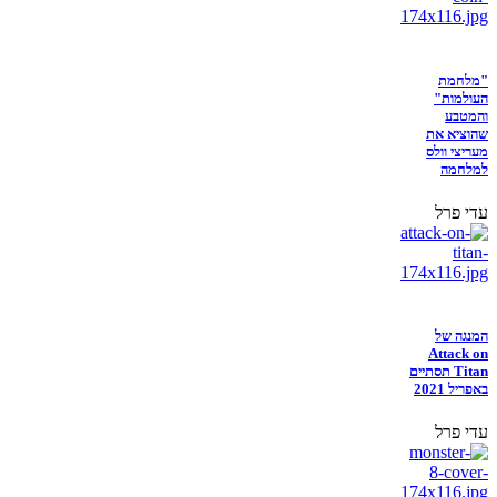
"מלחמת
העולמות"
והמטבע
שהוציא את
מעריצי וולס
למלחמה
עדי פרל
המנגה של
Attack on
Titan תסתיים
באפריל 2021
עדי פרל