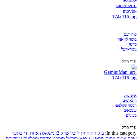
כוח רעם –
בושה לז'אנר
סרטי
גיבורי-העל
עדי פרל
איש מזל
התאומים –
הניסוי הקולנועי
שמכאיב
בעיניים
עדי פרל
In this category:
ביקורת
החתול של שרק 2: משאלה אחת ודי
כתבה
שרק
אימה
מקום שקט 2
HBO
מורטל קומבט
אהבה ומפלצות
נטפליקס