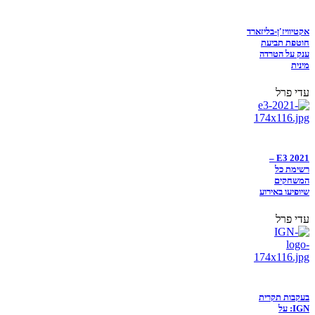
אקטיוויז'ן-בליזארד
חוטפת תביעת
ענק על הטרדה
מינית
עדי פרל
E3 2021 –
רשימת כל
המשחקים
שיופיעו באירוע
עדי פרל
בעקבות תקרית
IGN: על