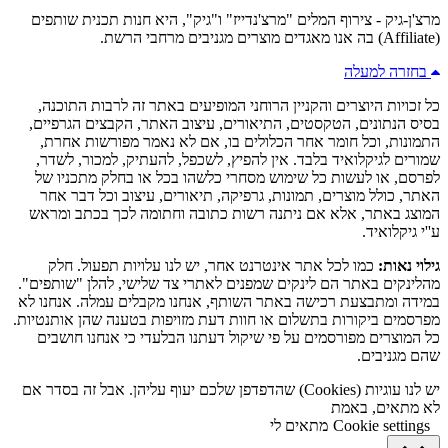
מרצ'ן-גיק - צירוף המלים "מרצ'נדייז" ו"גיק", היא חנות תכנית שותפים
(Affiliate) בה אנו מאגדים מוצרים מגניבים מרחבי הרשת.
בחזרה למעלה
כל זכויות היוצרים והקניין הרוחני המופיעים באתר זה לרבות התוכנה,
בסיס הנתונים, הטקסטים, התיאורים, עיצוב האתר, הקבצים הגרפיים,
התמונות, וכל חומר אחר הכלולים בו, אם לא נאמר מפורשות אחרת,
שמורים לגיקלואיד בלבד. אין להפיץ, לשכפל, להעתיק, למכור, לשדר,
לפרסם, או לעשות כל שימוש מסחרי כלשהו בכל או בחלק מתכניו של
האתר, כולל מוצרים, תמונות, גרפיקה, תיאורים, עיצוב וכל דבר אחר
המוצג באתר, אלא אם ניתנה רשות כתובה וחתומה לכך בכתב ומראש
ע''י גיקלואיד.
גילוי נאות:
כמו לכל אתר אינטרנט אחר, יש לנו עלויות תפעול. חלק
מהלינקים באתר הם לינקים שמפנים לאתרי צד שלישי, להלן "שותפים".
במידה ומתבצעת רכישה באתר השותף, אנחנו מקבלים עמלה. אנחנו לא
מפרסמים ביקורות בתשלום או חוות דעת מזויפות בטענה שהן אותנטיות.
כל המוצרים מפורסמים על פי שיקול דעתנו הבלעדי כי אנחנו חושבים
שהם מגניבים.
יש לנו עוגיות (Cookies) שהדפדפן שלכם יעוף עליהן. אבל זה בסדר אם
לא מתאים, באמת
Cookie settings
מתאים לי