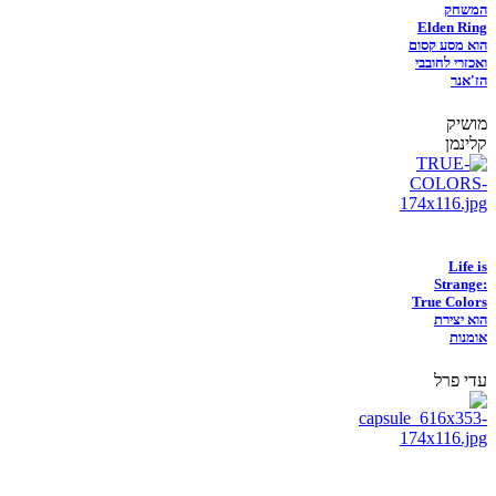
המשחק
Elden Ring
הוא מסע קסום
ואכזרי לחובבי
הז'אנר
מושיק
קלינמן
Life is
Strange:
True Colors
הוא יצירת
אומנות
עדי פרל