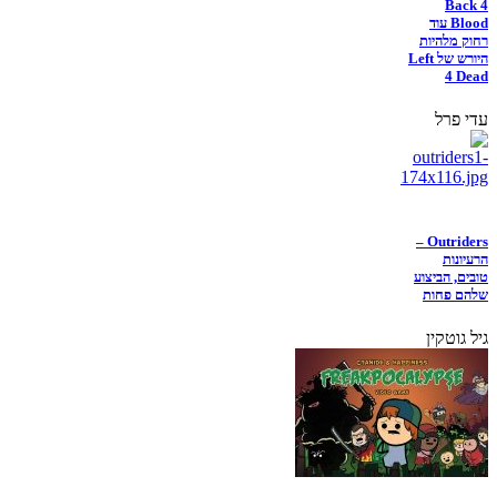
Back 4
Blood עוד
רחוק מלהיות
היורש של Left
4 Dead
עדי פרל
Outriders –
הרעיונות
טובים, הביצוע
שלהם פחות
גיל גוטקין