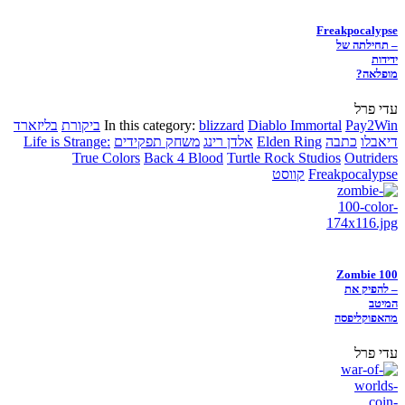
Freakpocalypse
– תחילתה של
ידידות
מופלאה?
עדי פרל
Pay2Win
Diablo Immortal
blizzard
In this category:
ביקורת
בליזארד
דיאבלו
כתבה
Elden Ring
אלדן רינג
משחק תפקידים
Life is Strange:
True Colors
Back 4 Blood
Turtle Rock Studios
Outriders
Freakpocalypse
קווסט
Zombie 100
– להפיק את
המיטב
מהאפוקליפסה
עדי פרל