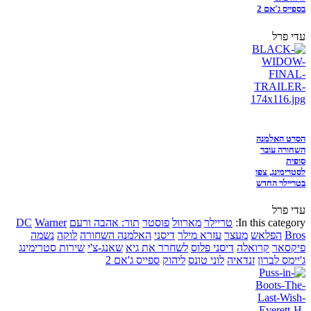
בספייס ג'אם 2
עדי פרל
הסרט האלמנה
השחורה עובר
סופית
לסטרימינג, צפו
בטריילר החדש
עדי פרל
In this category:
טריילר
מארוול
פוסטר
תור: אהבה ורעם
Warner
DC
Bros
הפלאש
מעצר
עזרא מילר
דיסני
האלמנה השחורה
לוקה
נשמה
פיקסאר
קרואלה
דיסני פלוס
לשחרר את גיא
שאנג-צ'י
שירות סטרימינג
ג'יימס לברון
זנדאיה
לוני טונס
ליהוק
ספייס ג'אם 2