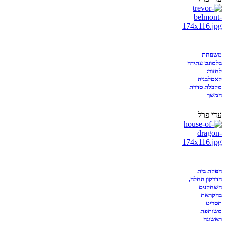
משפחת
בלמונט עתידה
לחזור:
קאסלבניה
מקבלת סדרת
המשך
עדי פרל
הפקת בית
הדרקון החלה,
השחקנים
בהקראת
תסריט
משותפת
ראשונה