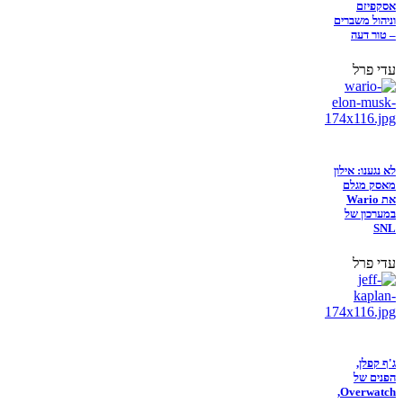
אסקפיזם
וניהול משברים
– טור דעה
עדי פרל
לא נגענו: אילון
מאסק מגלם
את Wario
במערכון של
SNL
עדי פרל
ג'ף קפלן,
הפנים של
Overwatch,