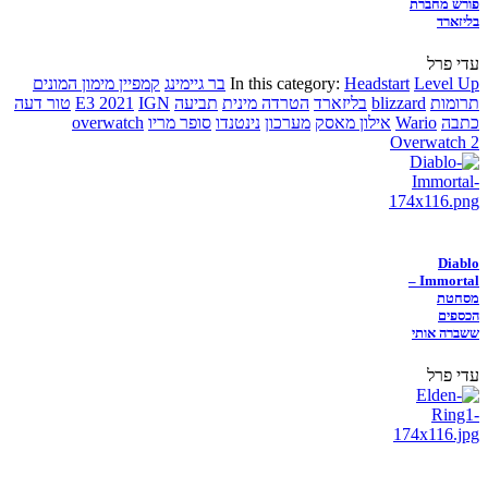
פורש מחברת
בליזארד
עדי פרל
Level Up
Headstart
In this category:
בר גיימינג
קמפיין מימון המונים
תרומות
blizzard
בליזארד
הטרדה מינית
תביעה
IGN
E3 2021
טור דעה
כתבה
Wario
אילון מאסק
מערכון
נינטנדו
סופר מריו
overwatch
Overwatch 2
Diablo
Immortal –
מסחטת
הכספים
ששברה אותי
עדי פרל