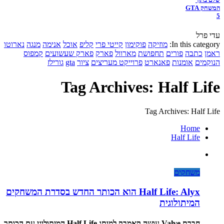
המשחק GTA
5
עדי פרל
In this category:
מוזיקה
פוקימון
קייטי פרי
קליפ
אוכל
אנימה
מנגה
נארוטו
ראמן
כתבה
פורים
תחפושת
מארוול
פארק
פארק שעשועים
קמפוס
הנוקמים
אומנות
פאנארט
פרוייקט מעריצים
ציור
gta
גורילז
Tag Archives: Half Life
Tag Archives: Half Life
Home
Half Life
משחקים
Half Life: Alyx הוא הכותר החדש בסדרת המשחקים
המיתולוגית
חברת Valve עושה קאמבק למותג Half Life המיתולוגי עם הכותר