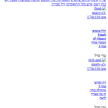
כוח רעם
איש מזל התאומים
וויל סמית'
חלל אינסופי
(Final
Space) לא
תמשיך אחרי
עונה 3
עדי פרל
ריק ומורטי
עונה 5
מתחילה מחר,
זה מה שצריך
לדעת
עדי פרל