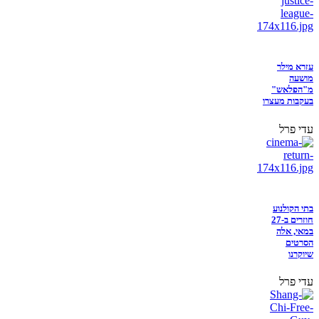
עזרא מילר
מושעה
מ"הפלאש"
בעקבות מעצרו
עדי פרל
בתי הקולנוע
חוזרים ב-27
במאי, אלה
הסרטים
שיוקרנו
עדי פרל