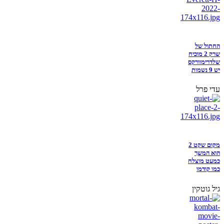
החתול של
שרק 2 מוכיח
שלדרימוורקס
יש 9 נשמות
עדי פרל
מקום שקט 2
הוא המשך
כמעט מוצלח
כמו קודמו
גיל גוטקין