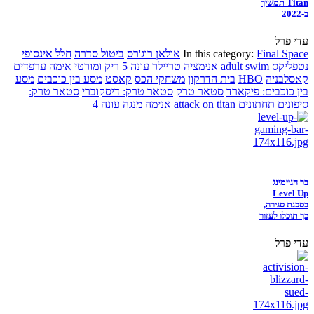
Titan תמשיך
ב-2022
עדי פרל
Final Space
In this category:
אולאן רוג'רס
ביטול סדרה
חלל אינסופי
נטפליקס
adult swim
אנימציה
טריילר
עונה 5
ריק ומורטי
אימה
ערפדים
קאסלבניה
HBO
בית הדרקון
משחקי הכס
קאסט
מסע בין כוכבים
מסע
בין כוכבים: פיקארד
סטאר טרק
סטאר טרק: דיסקוברי
סטאר טרק:
סיפונים תחתונים
attack on titan
אנימה
מנגה
עונה 4
בר הגיימינג
Level Up
בסכנת סגירה,
כך תוכלו לעזור
עדי פרל