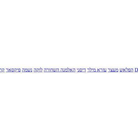
הפלאש
מעצר
עזרא מילר
דיסני
האלמנה השחורה
לוקה
נשמה
פיקסאר
קר