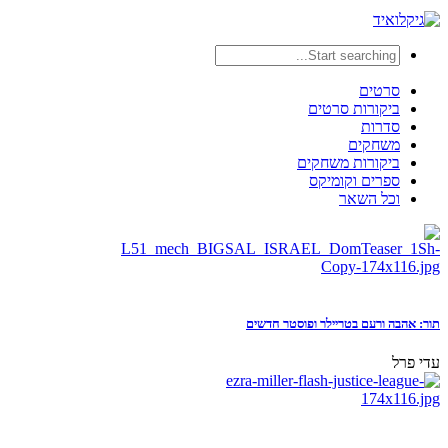
סרטים
ביקורות סרטים
סדרות
משחקים
ביקורות משחקים
ספרים וקומיקס
וכל השאר
תור: אהבה ורעם בטריילר ופוסטר חדשים
עדי פרל