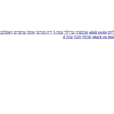
יקס
adult swim
אנימציה
טריילר
עונה 5
ריק ומורטי
אימה
ערפדים
קאסלבני
attack on tita
אנימה
מנגה
עונה 4