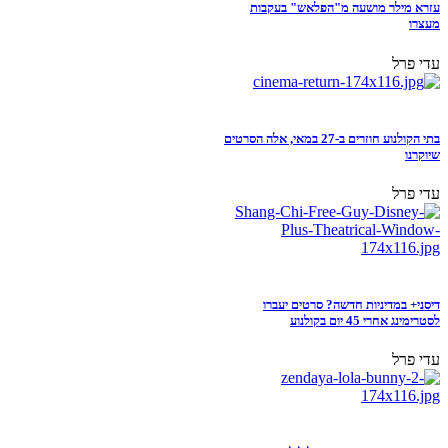
עזרא מילר מושעה מ"הפלאש" בעקבות
מעצרו
עדי פרל
בתי הקולנוע חוזרים ב-27 במאי, אלה הסרטים
שיוקרנו
עדי פרל
דיסני+ במדיניות חדשה? סרטים יעברו
לסטרימינג אחרי 45 יום בקולנוע
עדי פרל