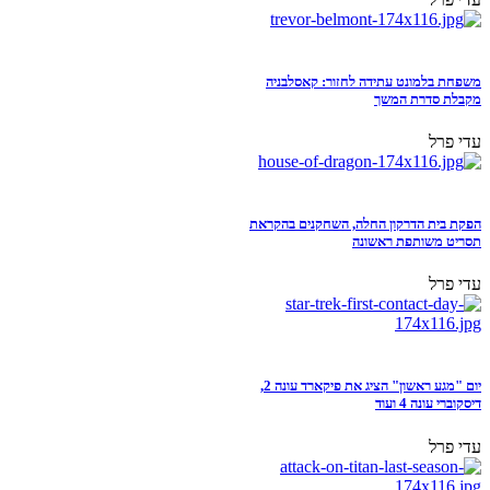
משפחת בלמונט עתידה לחזור: קאסלבניה
מקבלת סדרת המשך
עדי פרל
הפקת בית הדרקון החלה, השחקנים בהקראת
תסריט משותפת ראשונה
עדי פרל
יום "מגע ראשון" הציג את פיקארד עונה 2,
דיסקוברי עונה 4 ועוד
עדי פרל