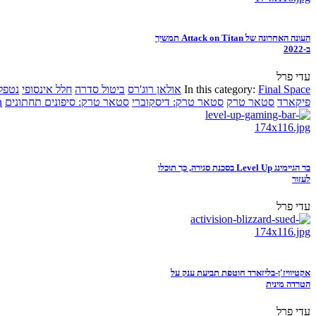
העונה האחרונה של Attack on Titan תמשיך
ב-2022
עדי פרל
Final Space
In this category:
אולאן רוג'רס
ביטול סדרה
חלל אינסופי
נטפל
פיקארד
סטאר טרק
סטאר טרק: דיסקוברי
סטאר טרק: סיפונים תחתונים
n
בר הגיימינג Level Up בסכנת סגירה, כך תוכלו
לעזור
עדי פרל
אקטיוויז'ן-בליזארד חוטפת תביעת ענק על
הטרדה מינית
עדי פרל