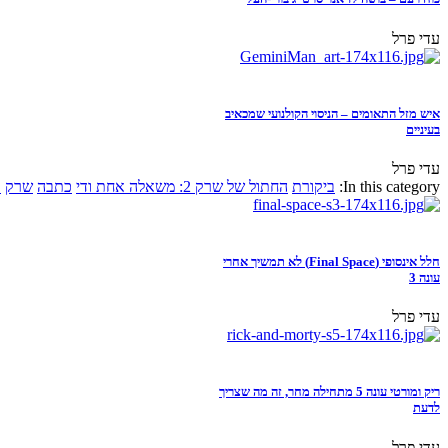
עדי פרל
איש מזל התאומים – הניסוי הקולנועי שמכאיב
בעיניים
עדי פרל
In this category:
ביקורת
החתול של שרק 2: משאלה אחת ודי
כתבה
שרק
א
חלל אינסופי (Final Space) לא תמשיך אחרי
עונה 3
עדי פרל
ריק ומורטי עונה 5 מתחילה מחר, זה מה שצריך
לדעת
עדי פרל