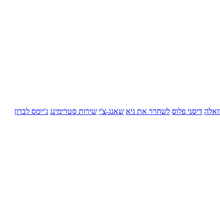
ואלה
דיסני פלוס
לשחרר את גיא
שאנג-צ'י
שירות סטרימינג
ג'יימס לברון