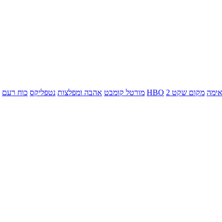
ימה
מקום שקט 2
HBO
מורטל קומבט
אהבה ומפלצות
נטפליקס
כוח רעם