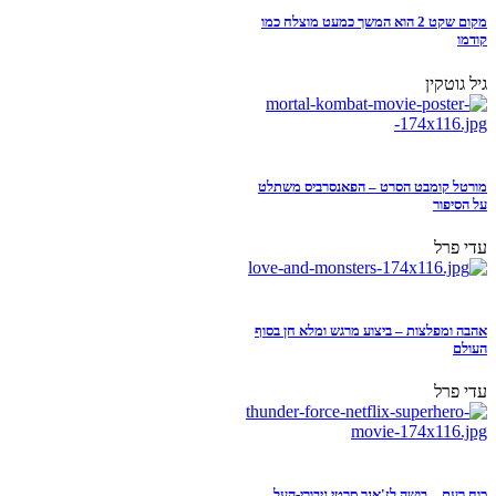
מקום שקט 2 הוא המשך כמעט מוצלח כמו
קודמו
גיל גוטקין
מורטל קומבט הסרט – הפאנסרביס משתלט
על הסיפור
עדי פרל
אהבה ומפלצות – ביצוע מרגש ומלא חן בסוף
העולם
עדי פרל
כוח רעם – בושה לז'אנר סרטי גיבורי-העל