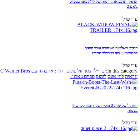
זנדאיה תדבב את הדמות של לולה באני בספייס
ג'אם 2
עדי פרל
הסרט האלמנה השחורה עובר סופית
לסטרימינג, צפו בטריילר החדש
עדי פרל
In this category:
טריילר
מארוול
פוסטר
תור: אהבה ורעם
Warner Bros
DC
זנדאיה
לוני טונס
ליהוק
ספייס ג'אם 2
החתול של שרק 2 מוכיח שלדרימוורקס יש 9
נשמות
עדי פרל