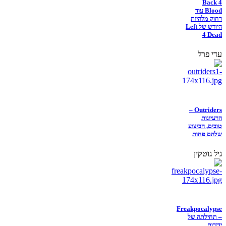
Back 4
Blood עוד
רחוק מלהיות
היורש של Left
4 Dead
עדי פרל
Outriders –
הרעיונות
טובים, הביצוע
שלהם פחות
גיל גוטקין
Freakpocalypse
– תחילתה של
ידידות