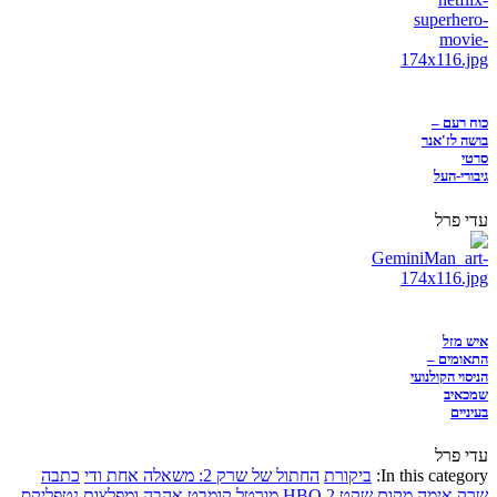
כוח רעם –
בושה לז'אנר
סרטי
גיבורי-העל
עדי פרל
איש מזל
התאומים –
הניסוי הקולנועי
שמכאיב
בעיניים
עדי פרל
In this category:
ביקורת
החתול של שרק 2: משאלה אחת ודי
כתבה
שרק
אימה
מקום שקט 2
HBO
מורטל קומבט
אהבה ומפלצות
נטפליקס