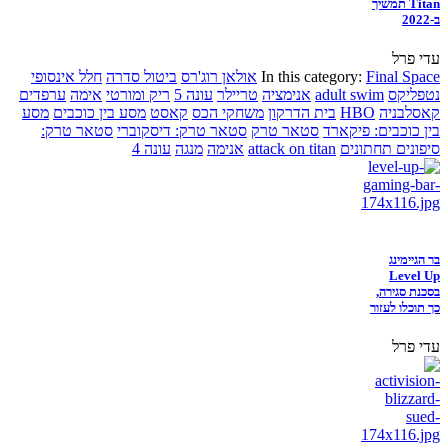
Titan תמשיך
ב-2022
עדי פרל
Final Space
In this category:
אולאן רוג'רס
ביטול סדרה
חלל אינסופי
נטפליקס
adult swim
אנימציה
טריילר
עונה 5
ריק ומורטי
אימה
ערפדים
קאסלבניה
HBO
בית הדרקון
משחקי הכס
קאסט
מסע בין כוכבים
מסע
בין כוכבים: פיקארד
סטאר טרק
סטאר טרק: דיסקוברי
סטאר טרק:
סיפונים תחתונים
attack on titan
אנימה
מנגה
עונה 4
בר הגיימינג
Level Up
בסכנת סגירה,
כך תוכלו לעזור
עדי פרל