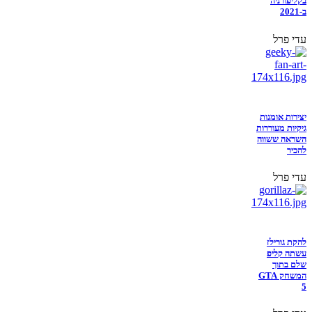
בקליפורניה
ב-2021
עדי פרל
יצירות אומנות
גיקיות מעוררות
השראה ששווה
להכיר
עדי פרל
להקת גורילז
עשתה קליפ
שלם בתוך
המשחק GTA
5