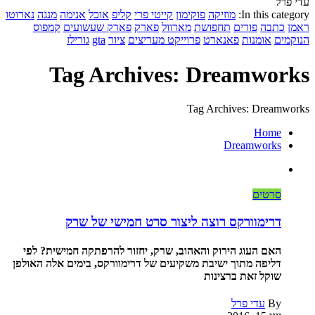
עדי פרל
In this category:
מוזיקה
פוקימון
קייטי פרי
קליפ
אוכל
אנימה
מנגה
נארוטו
ראמן
כתבה
פורים
תחפושת
מארוול
פארק
פארק שעשועים
קמפוס
הנוקמים
אומנות
פאנארט
פרוייקט מעריצים
ציור
gta
גורילז
Tag Archives: Dreamworks
Tag Archives: Dreamworks
Home
Dreamworks
סרטים
דרימוורקס רוצה ליצור סרט חמישי של שרק
האם העוג הירוק והאהוב, שרק, יחזור להרפתקה חמישית? לפי
דליפה מתוך ישיבת משקיעים של דרימוורקס, בימים אלה האולפן
שוקל זאת ברצינות
By
עדי פרל