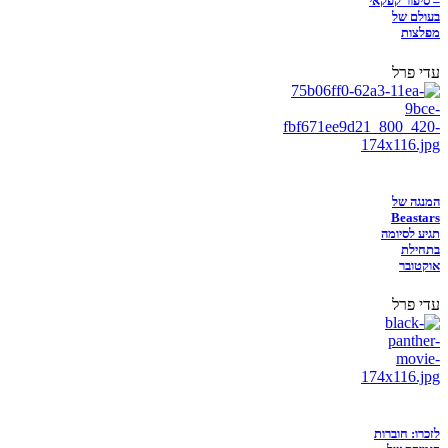
– סיפור קפקאי
בעולם של
מפלצות
עדי פרל
המנגה של
Beastars
תגיע לסיומה
בתחילת
אוקטובר
עדי פרל
לזכרו: חוברות