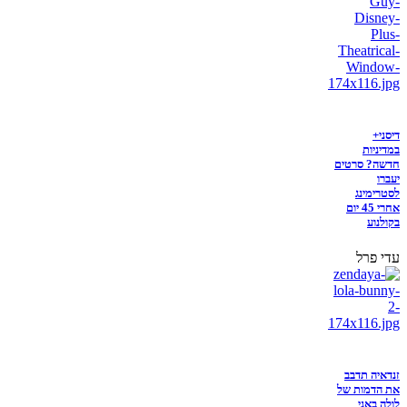
דיסני+
במדיניות
חדשה? סרטים
יעברו
לסטרימינג
אחרי 45 יום
בקולנוע
עדי פרל
זנדאיה תדבב
את הדמות של
לולה באני