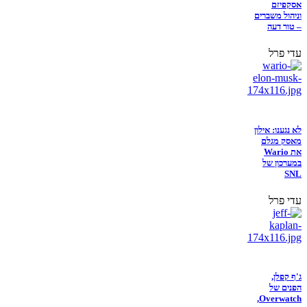
אסקפיזם
וניהול משברים
– טור דעה
עדי פרל
לא נגענו: אילון
מאסק מגלם
את Wario
במערכון של
SNL
עדי פרל
ג'ף קפלן,
הפנים של
Overwatch,