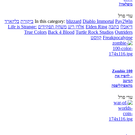
מופלאה?
עדי פרל
Pay2Win
Diablo Immortal
blizzard
In this category:
ביקורת
בליזארד
דיאבלו
כתבה
Elden Ring
אלדן רינג
משחק תפקידים
Life is Strange:
True Colors
Back 4 Blood
Turtle Rock Studios
Outriders
Freakpocalypse
קווסט
Zombie 100
– להפיק את
המיטב
מהאפוקליפסה
עדי פרל