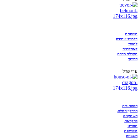
משפחת
בלמונט עתידה
לחזור:
קאסלבניה
מקבלת סדרת
המשך
עדי פרל
הפקת בית
הדרקון החלה,
השחקנים
בהקראת
תסריט
משותפת
ראשונה