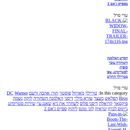
בספייס ג'אם 2
עדי פרל
הסרט האלמנה
השחורה עובר
סופית
לסטרימינג, צפו
בטריילר החדש
עדי פרל
In this category:
טריילר
מארוול
פוסטר
תור: אהבה ורעם
Warner
DC
Bros
הפלאש
מעצר
עזרא מילר
דיסני
האלמנה השחורה
לוקה
נשמה
פיקסאר
קרואלה
דיסני פלוס
לשחרר את גיא
שאנג-צ'י
שירות סטרימינג
ג'יימס לברון
זנדאיה
לוני טונס
ליהוק
ספייס ג'אם 2