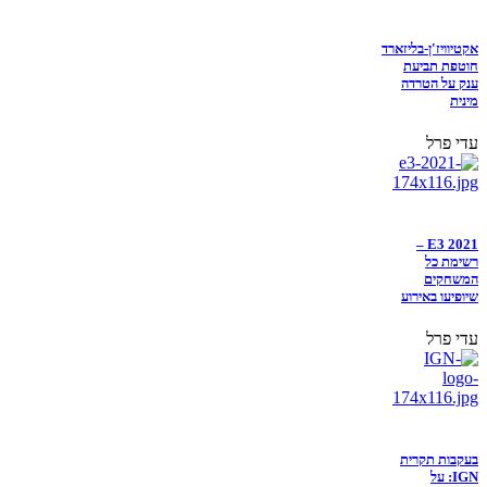
אקטיוויז'ן-בליזארד
חוטפת תביעת
ענק על הטרדה
מינית
עדי פרל
E3 2021 –
רשימת כל
המשחקים
שיופיעו באירוע
עדי פרל
בעקבות תקרית
IGN: על