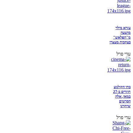
עזרא מילר
מושעה
מ"הפלאש"
בעקבות מעצרו
עדי פרל
בתי הקולנוע
חוזרים ב-27
במאי, אלה
הסרטים
שיוקרנו
עדי פרל