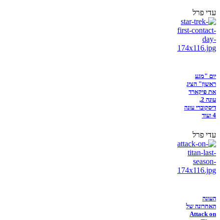
עדי פרל
יום "מגע
ראשון" הציג
את פיקארד
עונה 2,
דיסקוברי עונה
4 ועוד
עדי פרל
העונה
האחרונה של
Attack on