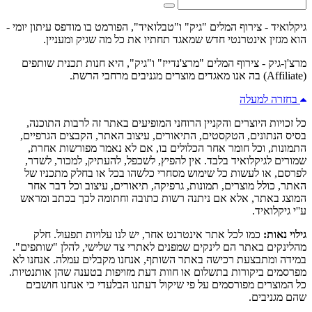
גיקלואיד - צירוף המלים "גיק" ו"טבלואיד", הפורמט בו מודפס עיתון יומי -
הוא מגזין אינטרנטי חדש שמאגד תחתיו את כל מה שגיק ומעניין.
מרצ'ן-גיק - צירוף המלים "מרצ'נדייז" ו"גיק", היא חנות תכנית שותפים
(Affiliate) בה אנו מאגדים מוצרים מגניבים מרחבי הרשת.
בחזרה למעלה
כל זכויות היוצרים והקניין הרוחני המופיעים באתר זה לרבות התוכנה,
בסיס הנתונים, הטקסטים, התיאורים, עיצוב האתר, הקבצים הגרפיים,
התמונות, וכל חומר אחר הכלולים בו, אם לא נאמר מפורשות אחרת,
שמורים לגיקלואיד בלבד. אין להפיץ, לשכפל, להעתיק, למכור, לשדר,
לפרסם, או לעשות כל שימוש מסחרי כלשהו בכל או בחלק מתכניו של
האתר, כולל מוצרים, תמונות, גרפיקה, תיאורים, עיצוב וכל דבר אחר
המוצג באתר, אלא אם ניתנה רשות כתובה וחתומה לכך בכתב ומראש
ע''י גיקלואיד.
גילוי נאות:
כמו לכל אתר אינטרנט אחר, יש לנו עלויות תפעול. חלק
מהלינקים באתר הם לינקים שמפנים לאתרי צד שלישי, להלן "שותפים".
במידה ומתבצעת רכישה באתר השותף, אנחנו מקבלים עמלה. אנחנו לא
מפרסמים ביקורות בתשלום או חוות דעת מזויפות בטענה שהן אותנטיות.
כל המוצרים מפורסמים על פי שיקול דעתנו הבלעדי כי אנחנו חושבים
שהם מגניבים.