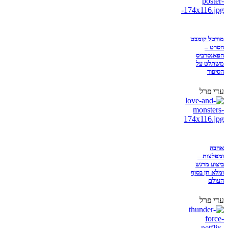
מורטל קומבט
הסרט –
הפאנסרביס
משתלט על
הסיפור
עדי פרל
אהבה
ומפלצות –
ביצוע מרגש
ומלא חן בסוף
העולם
עדי פרל