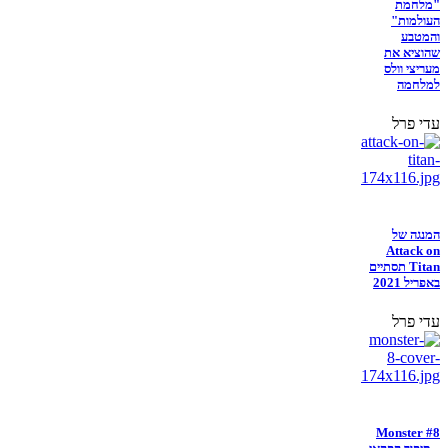
"מלחמת
העולמות"
והמטבע
שהוציא את
מעריצי וולס
למלחמה
עדי פרל
המנגה של
Attack on
Titan תסתיים
באפריל 2021
עדי פרל
Monster #8