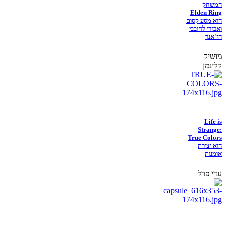
המשחק
Elden Ring
הוא מסע קסום
ואכזרי לחובבי
הז'אנר
מושיק
קלינמן
Life is
Strange:
True Colors
הוא יצירת
אומנות
עדי פרל