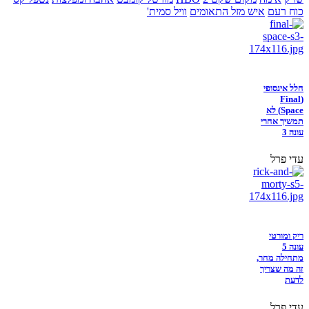
כוח רעם
איש מזל התאומים
וויל סמית'
חלל אינסופי
(Final
Space) לא
תמשיך אחרי
עונה 3
עדי פרל
ריק ומורטי
עונה 5
מתחילה מחר,
זה מה שצריך
לדעת
עדי פרל