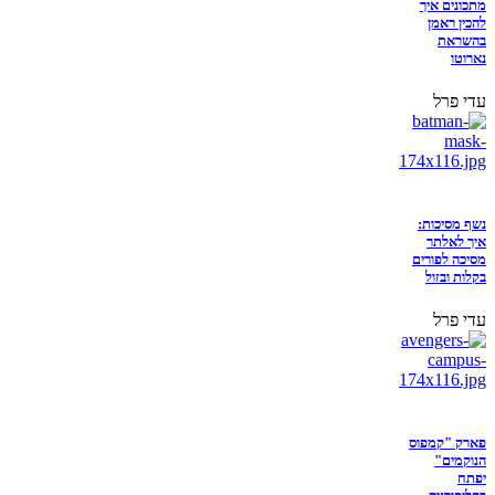
מתכונים איך
להכין ראמן
בהשראת
נארוטו
עדי פרל
נשף מסיכות:
איך לאלתר
מסיכה לפורים
בקלות ובזול
עדי פרל
פארק "קמפוס
הנוקמים"
יפתח