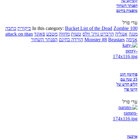
קומיקס של
הפנתר השחור
מופצות בחינם
עדי פרל
Zombie 100
Bucket List of the Dead
In this category:
ביקורת
כתבה
מנגה
אנגליה
הרברט גורג' וולס
טעות
מחווה
מטבע
פאונד
attack on titan
אנימה
Beastars
Monster #8
הורדה בחינם
הפנתר השחור
פוקימון חוגג
25 שנה עם
קליפ חדש של
קייטי פרי
עדי פרל
ארבעה