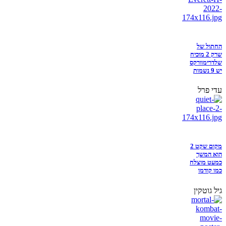
החתול של
שרק 2 מוכיח
שלדרימוורקס
יש 9 נשמות
עדי פרל
מקום שקט 2
הוא המשך
כמעט מוצלח
כמו קודמו
גיל גוטקין