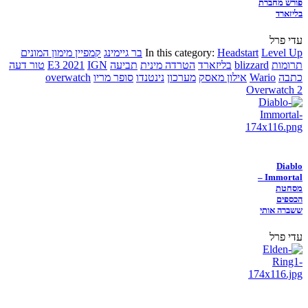
פורש מחברת
בליזארד
עדי פרל
Level Up
Headstart
In this category:
בר גיימינג
קמפיין מימון המונים
תרומות
blizzard
בליזארד
הטרדה מינית
תביעה
IGN
E3 2021
טור דעה
כתבה
Wario
אילון מאסק
מערכון
נינטנדו
סופר מריו
overwatch
Overwatch 2
Diablo
Immortal –
מסחטת
הכספים
ששברה אותי
עדי פרל