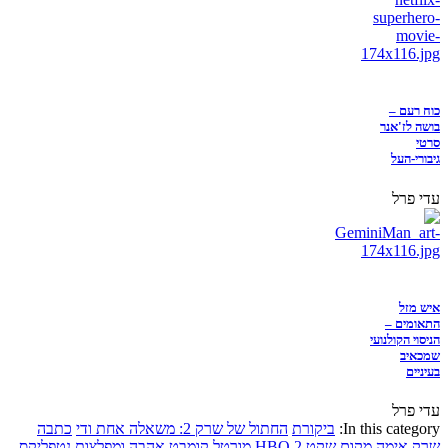
כוח רעם –
בושה לז'אנר
סרטי
גיבורי-העל
עדי פרל
איש מזל
התאומים –
הניסוי הקולנועי
שמכאיב
בעיניים
עדי פרל
In this category:
ביקורת
החתול של שרק 2: משאלה אחת ודי
כתבה
שרק
אימה
מקום שקט 2
HBO
מורטל קומבט
אהבה ומפלצות
נטפליקס