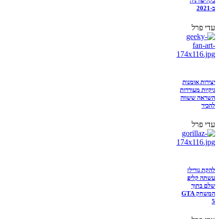
בקליפורניה
ב-2021
עדי פרל
יצירות אומנות
גיקיות מעוררות
השראה ששווה
להכיר
עדי פרל
להקת גורילז
עשתה קליפ
שלם בתוך
המשחק GTA
5