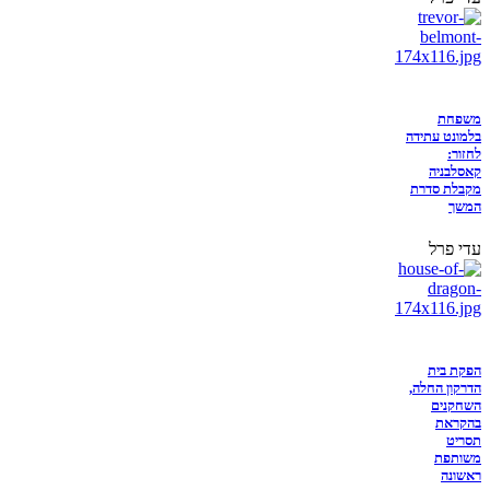
משפחת
בלמונט עתידה
לחזור:
קאסלבניה
מקבלת סדרת
המשך
עדי פרל
הפקת בית
הדרקון החלה,
השחקנים
בהקראת
תסריט
משותפת
ראשונה