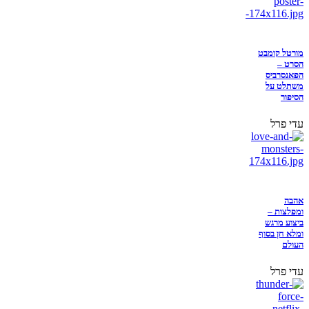
מורטל קומבט
הסרט –
הפאנסרביס
משתלט על
הסיפור
עדי פרל
אהבה
ומפלצות –
ביצוע מרגש
ומלא חן בסוף
העולם
עדי פרל