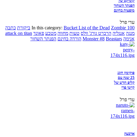
קומיקס של
הפנתר השחור
מופצות בחינם
עדי פרל
Zombie 100
Bucket List of the Dead
In this category:
ביקורת
כתבה
מנגה
אנגליה
הרברט גורג' וולס
טעות
מחווה
מטבע
פאונד
attack on titan
אנימה
Beastars
Monster #8
הורדה בחינם
הפנתר השחור
פוקימון חוגג
25 שנה עם
קליפ חדש של
קייטי פרי
עדי פרל
ארבעה