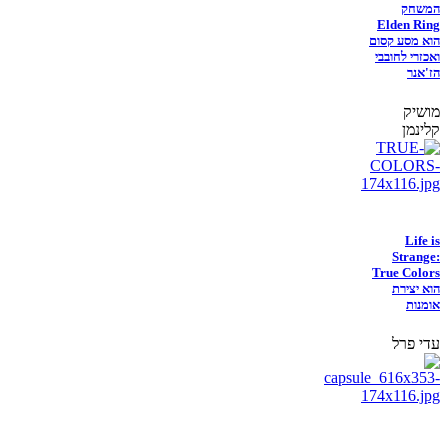
המשחק
Elden Ring
הוא מסע קסום
ואכזרי לחובבי
הז'אנר
מושיק
קלינמן
Life is
Strange:
True Colors
הוא יצירת
אומנות
עדי פרל