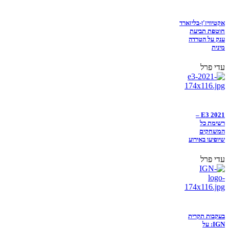
אקטיוויז'ן-בליזארד
חוטפת תביעת
ענק על הטרדה
מינית
עדי פרל
E3 2021 –
רשימת כל
המשחקים
שיופיעו באירוע
עדי פרל
בעקבות תקרית
IGN: על