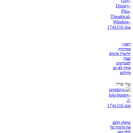
דיסני+
במדיניות
חדשה? סרטים
יעברו
לסטרימינג
אחרי 45 יום
בקולנוע
עדי פרל
זנדאיה תדבב
את הדמות של
לולה באני