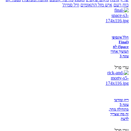
כוח רעם
איש מזל התאומים
וויל סמית'
חלל אינסופי
(Final
Space) לא
תמשיך אחרי
עונה 3
עדי פרל
ריק ומורטי
עונה 5
מתחילה מחר,
זה מה שצריך
לדעת
עדי פרל