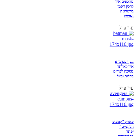
מתכונים איך
להכין ראמן
בהשראת
נארוטו
עדי פרל
נשף מסיכות:
איך לאלתר
מסיכה לפורים
בקלות ובזול
עדי פרל
פארק "קמפוס
הנוקמים"
יפתח