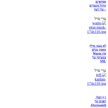
אסקפיזם
וניהול משברים
– טור דעה
עדי פרל
לא נגענו: אילון
מאסק מגלם
את Wario
במערכון של
SNL
עדי פרל
ג'ף קפלן,
הפנים של
Overwatch,