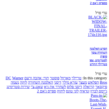
בספייס ג'אם 2
עדי פרל
הסרט האלמנה
השחורה עובר
סופית
לסטרימינג, צפו
בטריילר החדש
עדי פרל
In this category:
טריילר
מארוול
פוסטר
תור: אהבה ורעם
Warner
DC
Bros
הפלאש
מעצר
עזרא מילר
דיסני
האלמנה השחורה
לוקה
נשמה
פיקסאר
קרואלה
דיסני פלוס
לשחרר את גיא
שאנג-צ'י
שירות סטרימינג
ג'יימס לברון
זנדאיה
לוני טונס
ליהוק
ספייס ג'אם 2