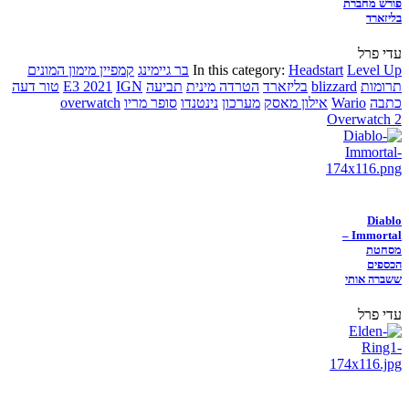
פורש מחברת
בליזארד
עדי פרל
Level Up
Headstart
In this category:
בר גיימינג
קמפיין מימון המונים
תרומות
blizzard
בליזארד
הטרדה מינית
תביעה
IGN
E3 2021
טור דעה
כתבה
Wario
אילון מאסק
מערכון
נינטנדו
סופר מריו
overwatch
Overwatch 2
Diablo
Immortal –
מסחטת
הכספים
ששברה אותי
עדי פרל