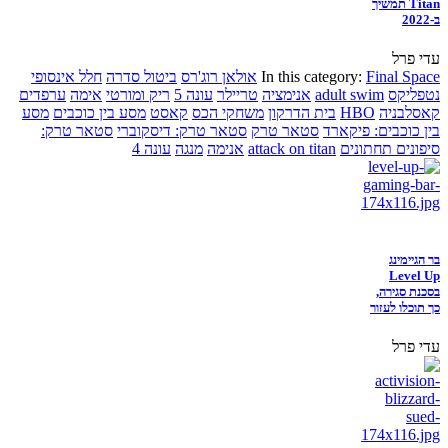
Titan תמשיך
ב-2022
עדי פרל
Final Space
In this category:
אולאן רוג'רס
ביטול סדרה
חלל אינסופי
נטפליקס
adult swim
אנימציה
טריילר
עונה 5
ריק ומורטי
אימה
ערפדים
קאסלבניה
HBO
בית הדרקון
משחקי הכס
קאסט
מסע בין כוכבים
מסע
בין כוכבים: פיקארד
סטאר טרק
סטאר טרק: דיסקוברי
סטאר טרק:
סיפונים תחתונים
attack on titan
אנימה
מנגה
עונה 4
בר הגיימינג
Level Up
בסכנת סגירה,
כך תוכלו לעזור
עדי פרל