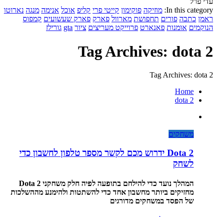
עדי פרל
In this category:
מוזיקה
פוקימון
קייטי פרי
קליפ
אוכל
אנימה
מנגה
נארוטו
ראמן
כתבה
פורים
תחפושת
מארוול
פארק
פארק שעשועים
קמפוס
הנוקמים
אומנות
פאנארט
פרוייקט מעריצים
ציור
gta
גורילז
Tag Archives: dota 2
Tag Archives: dota 2
Home
dota 2
משחקים
Dota 2 ידרוש מכם לקשר מספר טלפון לחשבון כדי
לשחק
המהלך נועד כדי להילחם בתופעה לפיה חלק משחקני Dota 2
מחזיקים ביותר מחשבון אחד כדי להשתטות ולהימנע מההשלכות
של הפסד במשחקים מדורגים