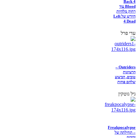
Back 4
Blood עוד
רחוק מלהיות
היורש של Left
4 Dead
עדי פרל
Outriders –
הרעיונות
טובים, הביצוע
שלהם פחות
גיל גוטקין
Freakpocalypse
– תחילתה של
ידידות