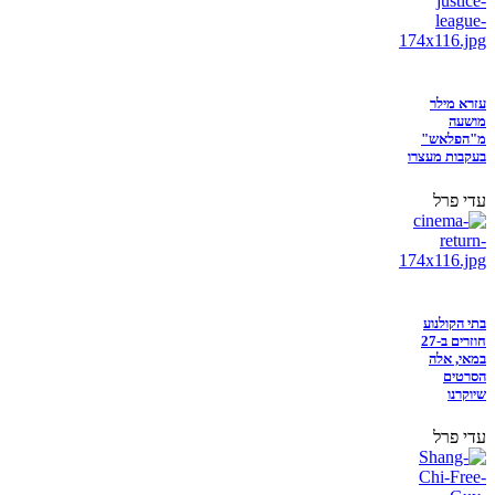
עזרא מילר
מושעה
מ"הפלאש"
בעקבות מעצרו
עדי פרל
בתי הקולנוע
חוזרים ב-27
במאי, אלה
הסרטים
שיוקרנו
עדי פרל