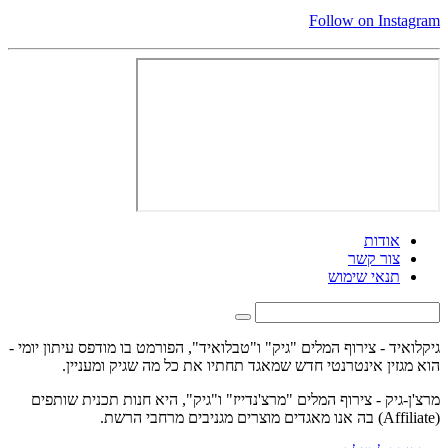
Follow on Instagram
אודות
צור קשר
תנאי שימוש
גיקלואיד - צירוף המלים "גיק" ו"טבלואיד", הפורמט בו מודפס עיתון יומי -
הוא מגזין אינטרנטי חדש שמאגד תחתיו את כל מה שגיק ומעניין.
מרצ'ן-גיק - צירוף המלים "מרצ'נדייז" ו"גיק", היא חנות תכנית שותפים
(Affiliate) בה אנו מאגדים מוצרים מגניבים מרחבי הרשת.