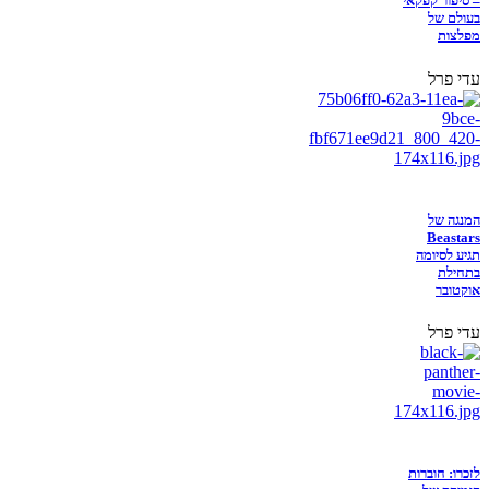
– סיפור קפקאי
בעולם של
מפלצות
עדי פרל
המנגה של
Beastars
תגיע לסיומה
בתחילת
אוקטובר
עדי פרל
לזכרו: חוברות