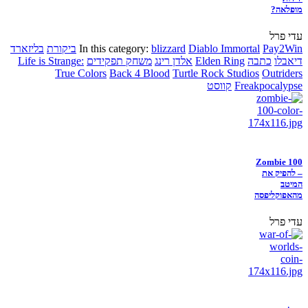
מופלאה?
עדי פרל
Pay2Win
Diablo Immortal
blizzard
In this category:
ביקורת
בליזארד
דיאבלו
כתבה
Elden Ring
אלדן רינג
משחק תפקידים
Life is Strange:
True Colors
Back 4 Blood
Turtle Rock Studios
Outriders
Freakpocalypse
קווסט
Zombie 100
– להפיק את
המיטב
מהאפוקליפסה
עדי פרל