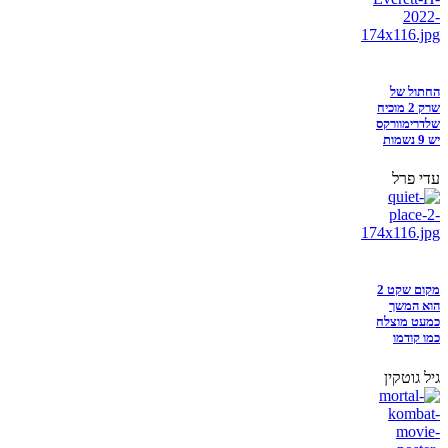
החתול של
שרק 2 מוכיח
שלדרימוורקס
יש 9 נשמות
עדי פרל
מקום שקט 2
הוא המשך
כמעט מוצלח
כמו קודמו
גיל גוטקין