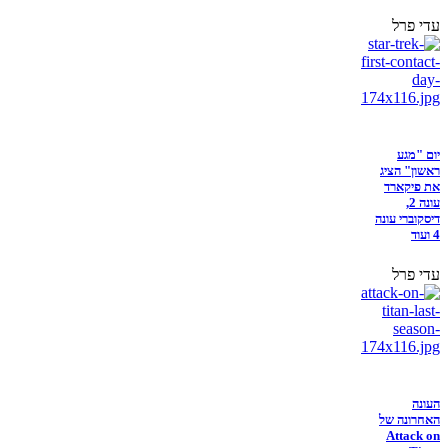
עדי פרל
יום "מגע
ראשון" הציג
את פיקארד
עונה 2,
דיסקוברי עונה
4 ועוד
עדי פרל
העונה
האחרונה של
Attack on