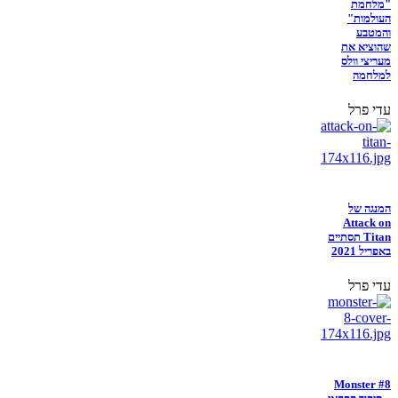
"מלחמת
העולמות"
והמטבע
שהוציא את
מעריצי וולס
למלחמה
עדי פרל
המנגה של
Attack on
Titan תסתיים
באפריל 2021
עדי פרל
Monster #8