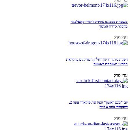
משפחת בלמונט עתידה לחזור: קאסלבניה
מקבלת סדרת המשך
עדי פרל
הפקת בית הדרקון החלה, השחקנים בהקראת
תסריט משותפת ראשונה
עדי פרל
יום "מגע ראשון" הציג את פיקארד עונה 2,
דיסקוברי עונה 4 ועוד
עדי פרל