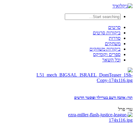
סרטים
ביקורות סרטים
סדרות
משחקים
ביקורות משחקים
ספרים וקומיקס
וכל השאר
תור: אהבה ורעם בטריילר ופוסטר חדשים
עדי פרל