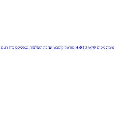
ימה
מקום שקט 2
HBO
מורטל קומבט
אהבה ומפלצות
נטפליקס
כוח רעם