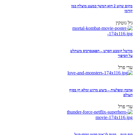
מקום שקט 2 הוא המשך כמעט מוצלח כמו
קודמו
גיל גוטקין
מורטל קומבט הסרט – הפאנסרביס משתלט
על הסיפור
עדי פרל
אהבה ומפלצות – ביצוע מרגש ומלא חן בסוף
העולם
עדי פרל
כוח רעם – בושה לז'אנר סרטי גיבורי-העל