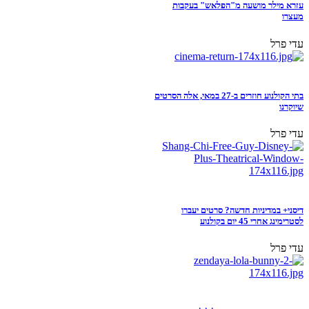
עזרא מילר מושעה מ"הפלאש" בעקבות
מעצרו
עדי פרל
בתי הקולנוע חוזרים ב-27 במאי, אלה הסרטים
שיוקרנו
עדי פרל
דיסני+ במדיניות חדשה? סרטים יעברו
לסטרימינג אחרי 45 יום בקולנוע
עדי פרל