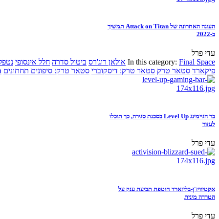
העונה האחרונה של Attack on Titan תמשיך
ב-2022
עדי פרל
Final Space
In this category:
אולאן רוג'רס
ביטול סדרה
חלל אינסופי
נטפל
פיקארד
סטאר טרק
סטאר טרק: דיסקוברי
סטאר טרק: סיפונים תחתונים
n
בר הגיימינג Level Up בסכנת סגירה, כך תוכלו
לעזור
עדי פרל
אקטיוויז'ן-בליזארד חוטפת תביעת ענק על
הטרדה מינית
עדי פרל