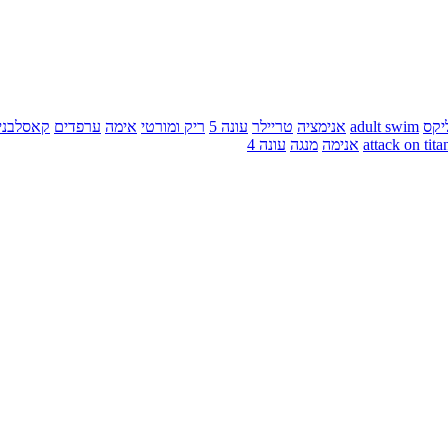
יקס
adult swim
אנימציה
טריילר
עונה 5
ריק ומורטי
אימה
ערפדים
קאסלבני
attack on tita
אנימה
מנגה
עונה 4