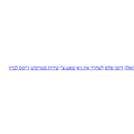
ואלה
דיסני פלוס
לשחרר את גיא
שאנג-צ'י
שירות סטרימינג
ג'יימס לברון