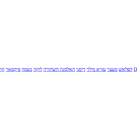
הפלאש
מעצר
עזרא מילר
דיסני
האלמנה השחורה
לוקה
נשמה
פיקסאר
קר