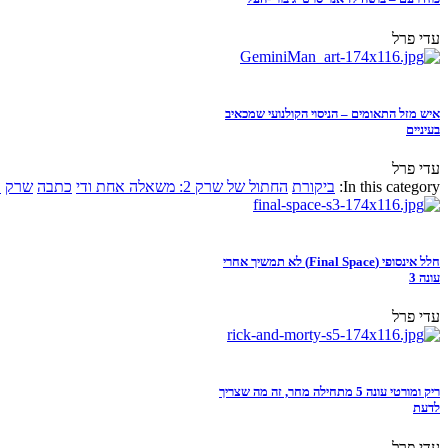
עדי פרל
איש מזל התאומים – הניסוי הקולנועי שמכאיב
בעיניים
עדי פרל
In this category:
ביקורת
החתול של שרק 2: משאלה אחת ודי
כתבה
שרק
א
חלל אינסופי (Final Space) לא תמשיך אחרי
עונה 3
עדי פרל
ריק ומורטי עונה 5 מתחילה מחר, זה מה שצריך
לדעת
עדי פרל