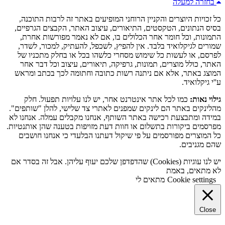
בחזרה למעלה
כל זכויות היוצרים והקניין הרוחני המופיעים באתר זה לרבות התוכנה,
בסיס הנתונים, הטקסטים, התיאורים, עיצוב האתר, הקבצים הגרפיים,
התמונות, וכל חומר אחר הכלולים בו, אם לא נאמר מפורשות אחרת,
שמורים לגיקלואיד בלבד. אין להפיץ, לשכפל, להעתיק, למכור, לשדר,
לפרסם, או לעשות כל שימוש מסחרי כלשהו בכל או בחלק מתכניו של
האתר, כולל מוצרים, תמונות, גרפיקה, תיאורים, עיצוב וכל דבר אחר
המוצג באתר, אלא אם ניתנה רשות כתובה וחתומה לכך בכתב ומראש
ע''י גיקלואיד.
גילוי נאות:
כמו לכל אתר אינטרנט אחר, יש לנו עלויות תפעול. חלק
מהלינקים באתר הם לינקים שמפנים לאתרי צד שלישי, להלן "שותפים".
במידה ומתבצעת רכישה באתר השותף, אנחנו מקבלים עמלה. אנחנו לא
מפרסמים ביקורות בתשלום או חוות דעת מזויפות בטענה שהן אותנטיות.
כל המוצרים מפורסמים על פי שיקול דעתנו הבלעדי כי אנחנו חושבים
שהם מגניבים.
יש לנו עוגיות (Cookies) שהדפדפן שלכם יעוף עליהן. אבל זה בסדר אם
לא מתאים, באמת
Cookie settings
מתאים לי
Close