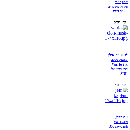
אסקפיזם
וניהול משברים
– טור דעה
עדי פרל
לא נגענו: אילון
מאסק מגלם
את Wario
במערכון של
SNL
עדי פרל
ג'ף קפלן,
הפנים של
Overwatch,