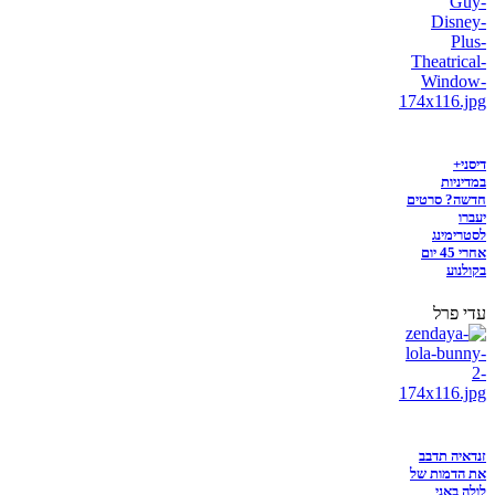
דיסני+
במדיניות
חדשה? סרטים
יעברו
לסטרימינג
אחרי 45 יום
בקולנוע
עדי פרל
זנדאיה תדבב
את הדמות של
לולה באני