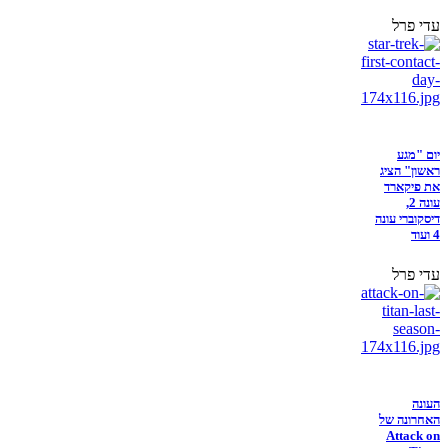
עדי פרל
יום "מגע
ראשון" הציג
את פיקארד
עונה 2,
דיסקוברי עונה
4 ועוד
עדי פרל
העונה
האחרונה של
Attack on