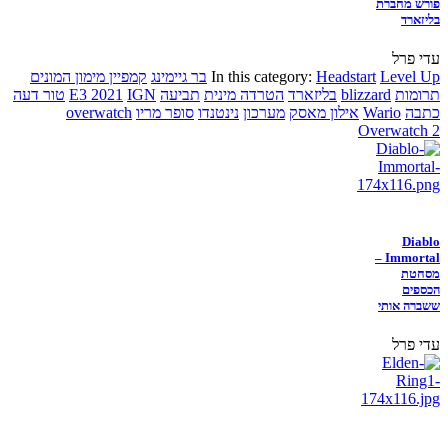
פורש מחברת
בליזארד
עדי פרל
Level Up
Headstart
In this category:
בר גיימינג
קמפיין מימון המונים
תרומות
blizzard
בליזארד
הטרדה מינית
תביעה
IGN
E3 2021
טור דעה
כתבה
Wario
אילון מאסק
מערכון
נינטנדו
סופר מריו
overwatch
Overwatch 2
Diablo
Immortal –
מסחטת
הכספים
ששברה אותי
עדי פרל