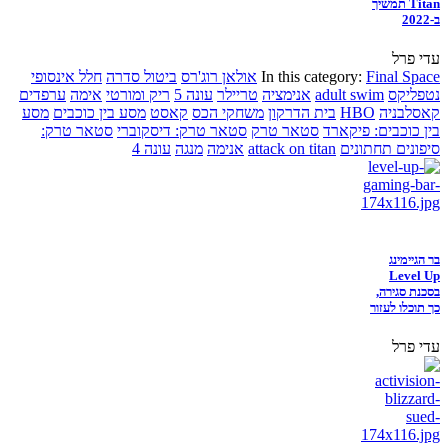
Titan תמשיך
ב-2022
עדי פרל
Final Space
In this category:
אולאן רוג'רס
ביטול סדרה
חלל אינסופי
נטפליקס
adult swim
אנימציה
טריילר
עונה 5
ריק ומורטי
אימה
ערפדים
קאסלבניה
HBO
בית הדרקון
משחקי הכס
קאסט
מסע בין כוכבים
מסע
בין כוכבים: פיקארד
סטאר טרק
סטאר טרק: דיסקוברי
סטאר טרק:
סיפונים תחתונים
attack on titan
אנימה
מנגה
עונה 4
בר הגיימינג
Level Up
בסכנת סגירה,
כך תוכלו לעזור
עדי פרל