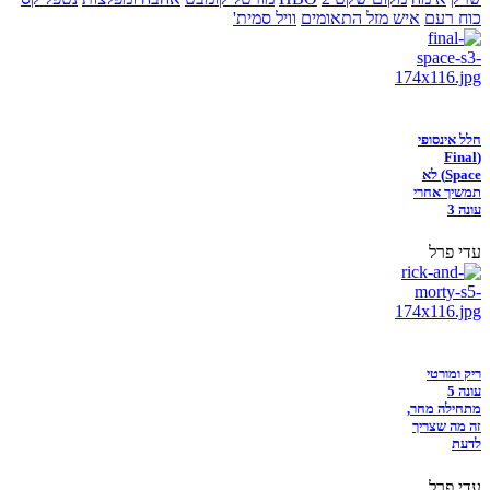
כוח רעם
איש מזל התאומים
וויל סמית'
חלל אינסופי
(Final
Space) לא
תמשיך אחרי
עונה 3
עדי פרל
ריק ומורטי
עונה 5
מתחילה מחר,
זה מה שצריך
לדעת
עדי פרל