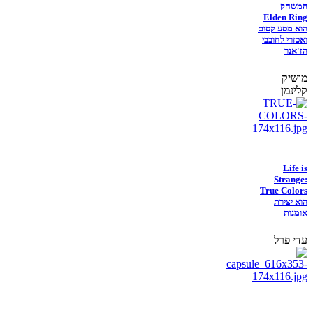
המשחק
Elden Ring
הוא מסע קסום
ואכזרי לחובבי
הז'אנר
מושיק
קלינמן
Life is
Strange:
True Colors
הוא יצירת
אומנות
עדי פרל