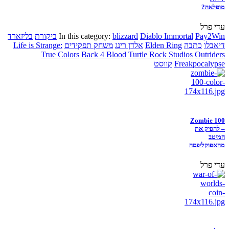
מופלאה?
עדי פרל
Pay2Win
Diablo Immortal
blizzard
In this category:
ביקורת
בליזארד
דיאבלו
כתבה
Elden Ring
אלדן רינג
משחק תפקידים
Life is Strange:
True Colors
Back 4 Blood
Turtle Rock Studios
Outriders
Freakpocalypse
קווסט
Zombie 100
– להפיק את
המיטב
מהאפוקליפסה
עדי פרל