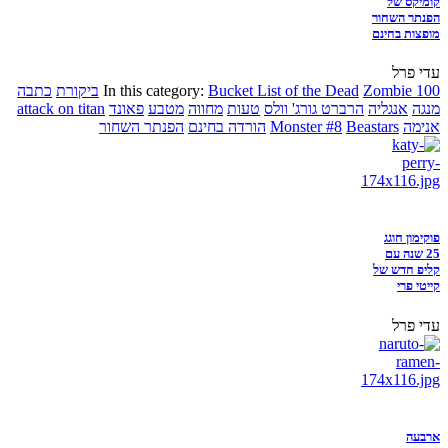
קומיקס של
הפנתר השחור
מופצות בחינם
עדי פרל
Zombie 100
Bucket List of the Dead
In this category:
ביקורת
כתבה
מנגה
אנגליה
הרברט גורג' וולס
טעות
מחווה
מטבע
פאונד
attack on titan
אנימה
Beastars
Monster #8
הורדה בחינם
הפנתר השחור
פוקימון חוגג
25 שנה עם
קליפ חדש של
קייטי פרי
עדי פרל
ארבעה