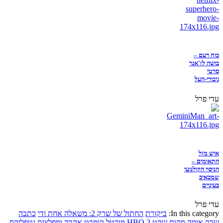
כוח רעם –
בושה לז'אנר
סרטי
גיבורי-העל
עדי פרל
איש מזל
התאומים –
הניסוי הקולנועי
שמכאיב
בעיניים
עדי פרל
In this category:
ביקורת
החתול של שרק 2: משאלה אחת ודי
כתבה
שרק
אימה
מקום שקט 2
HBO
מורטל קומבט
אהבה ומפלצות
נטפליקס