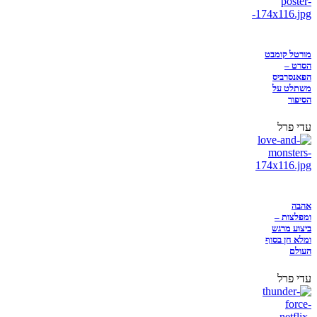
מורטל קומבט
הסרט –
הפאנסרביס
משתלט על
הסיפור
עדי פרל
אהבה
ומפלצות –
ביצוע מרגש
ומלא חן בסוף
העולם
עדי פרל