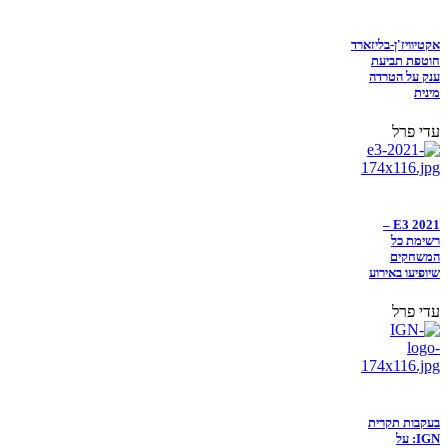
אקטיוויז'ן-בליזארד
חוטפת תביעת
ענק על הטרדה
מינית
עדי פרל
E3 2021 –
רשימת כל
המשחקים
שיופיעו באירוע
עדי פרל
בעקבות תקרית
IGN: על