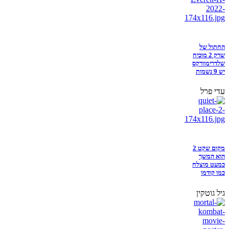
החתול של
שרק 2 מוכיח
שלדרימוורקס
יש 9 נשמות
עדי פרל
מקום שקט 2
הוא המשך
כמעט מוצלח
כמו קודמו
גיל גוטקין