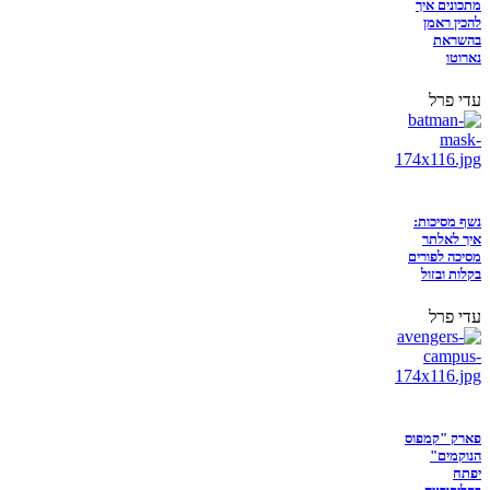
מתכונים איך
להכין ראמן
בהשראת
נארוטו
עדי פרל
נשף מסיכות:
איך לאלתר
מסיכה לפורים
בקלות ובזול
עדי פרל
פארק "קמפוס
הנוקמים"
יפתח