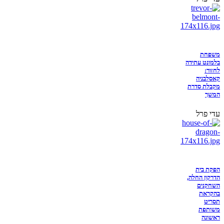
משפחת
בלמונט עתידה
לחזור:
קאסלבניה
מקבלת סדרת
המשך
עדי פרל
הפקת בית
הדרקון החלה,
השחקנים
בהקראת
תסריט
משותפת
ראשונה