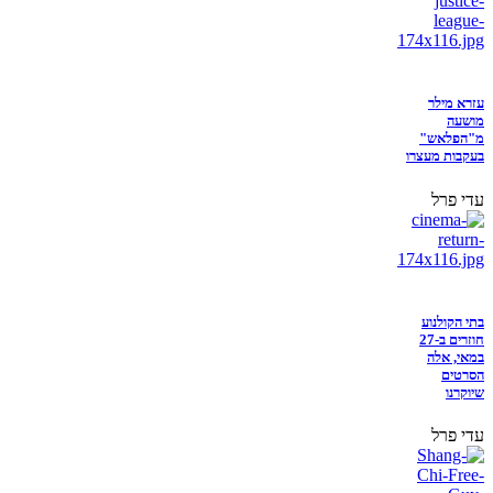
עזרא מילר
מושעה
מ"הפלאש"
בעקבות מעצרו
עדי פרל
בתי הקולנוע
חוזרים ב-27
במאי, אלה
הסרטים
שיוקרנו
עדי פרל