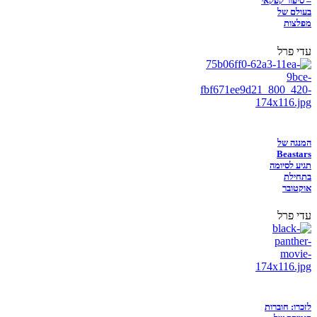
– סיפור קפקאי
בעולם של
מפלצות
עדי פרל
המנגה של
Beastars
תגיע לסיומה
בתחילת
אוקטובר
עדי פרל
לזכרו: חוברות