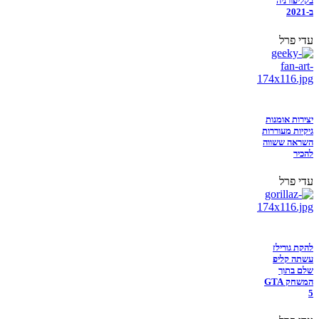
בקליפורניה
ב-2021
עדי פרל
יצירות אומנות
גיקיות מעוררות
השראה ששווה
להכיר
עדי פרל
להקת גורילז
עשתה קליפ
שלם בתוך
המשחק GTA
5