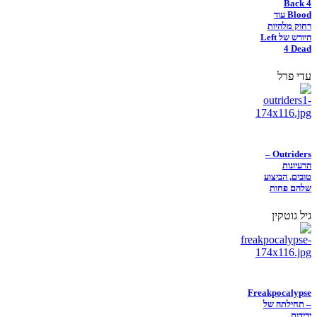
Back 4
Blood עוד
רחוק מלהיות
היורש של Left
4 Dead
עדי פרל
Outriders –
הרעיונות
טובים, הביצוע
שלהם פחות
גיל גוטקין
Freakpocalypse
– תחילתה של
ידידות