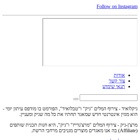
Follow on Instagram
אודות
צור קשר
תנאי שימוש
גיקלואיד - צירוף המלים "גיק" ו"טבלואיד", הפורמט בו מודפס עיתון יומי -
הוא מגזין אינטרנטי חדש שמאגד תחתיו את כל מה שגיק ומעניין.
מרצ'ן-גיק - צירוף המלים "מרצ'נדייז" ו"גיק", היא חנות תכנית שותפים
(Affiliate) בה אנו מאגדים מוצרים מגניבים מרחבי הרשת.