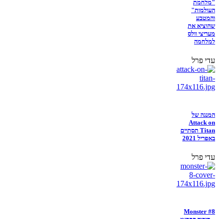
"מלחמת
העולמות"
והמטבע
שהוציא את
מעריצי וולס
למלחמה
עדי פרל
המנגה של
Attack on
Titan תסתיים
באפריל 2021
עדי פרל
Monster #8