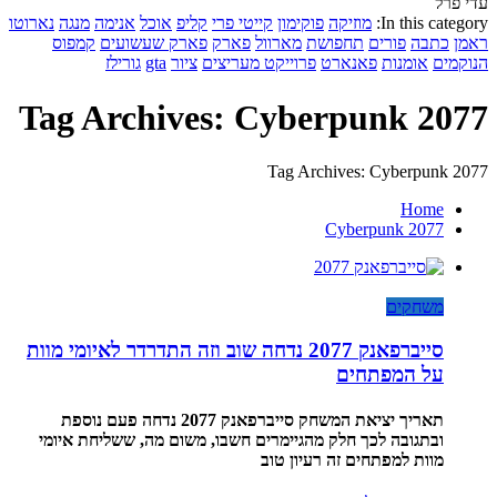
עדי פרל
In this category:
מוזיקה
פוקימון
קייטי פרי
קליפ
אוכל
אנימה
מנגה
נארוטו
ראמן
כתבה
פורים
תחפושת
מארוול
פארק
פארק שעשועים
קמפוס
הנוקמים
אומנות
פאנארט
פרוייקט מעריצים
ציור
gta
גורילז
Tag Archives: Cyberpunk 2077
Tag Archives: Cyberpunk 2077
Home
Cyberpunk 2077
משחקים
סייברפאנק 2077 נדחה שוב וזה התדרדר לאיומי מוות
על המפתחים
תאריך יציאת המשחק סייברפאנק 2077 נדחה פעם נוספת
ובתגובה לכך חלק מהגיימרים חשבו, משום מה, ששליחת איומי
מוות למפתחים זה רעיון טוב