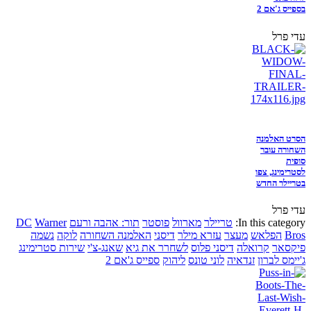
בספייס ג'אם 2
עדי פרל
הסרט האלמנה
השחורה עובר
סופית
לסטרימינג, צפו
בטריילר החדש
עדי פרל
In this category:
טריילר
מארוול
פוסטר
תור: אהבה ורעם
Warner
DC
Bros
הפלאש
מעצר
עזרא מילר
דיסני
האלמנה השחורה
לוקה
נשמה
פיקסאר
קרואלה
דיסני פלוס
לשחרר את גיא
שאנג-צ'י
שירות סטרימינג
ג'יימס לברון
זנדאיה
לוני טונס
ליהוק
ספייס ג'אם 2