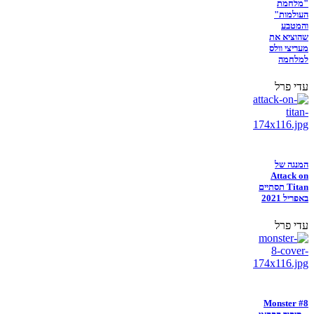
"מלחמת
העולמות"
והמטבע
שהוציא את
מעריצי וולס
למלחמה
עדי פרל
המנגה של
Attack on
Titan תסתיים
באפריל 2021
עדי פרל
Monster #8