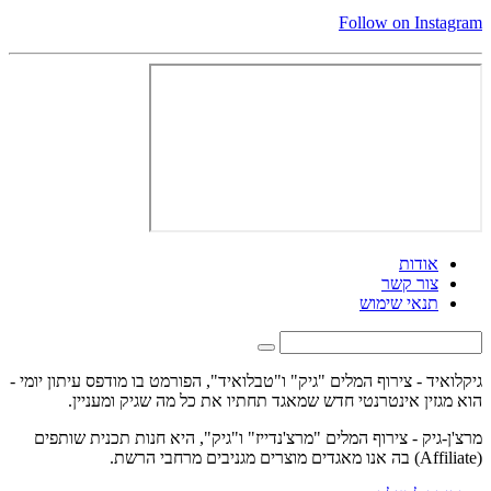
Follow on Instagram
אודות
צור קשר
תנאי שימוש
גיקלואיד - צירוף המלים "גיק" ו"טבלואיד", הפורמט בו מודפס עיתון יומי -
הוא מגזין אינטרנטי חדש שמאגד תחתיו את כל מה שגיק ומעניין.
מרצ'ן-גיק - צירוף המלים "מרצ'נדייז" ו"גיק", היא חנות תכנית שותפים
(Affiliate) בה אנו מאגדים מוצרים מגניבים מרחבי הרשת.