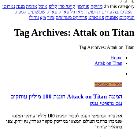
עדי פרל
In this category:
מוזיקה
פוקימון
קייטי פרי
קליפ
אוכל
אנימה
מנגה
נארוטו
ראמן
כתבה
פורים
תחפושת
מארוול
פארק
פארק שעשועים
קמפוס
הנוקמים
אומנות
פאנארט
פרוייקט מעריצים
ציור
gta
גורילז
Tag Archives: Attak on Titan
Tag Archives: Attak on Titan
Home
Attak on Titan
ספרים וקומיקס
המנגה Attack on Titan חוגגת 100 מיליון עותקים
עם גרפיטי ענק
את ציור הגרפיטי הענק לכבוד חגיגות 100 מיליון עותקי המנגה
שנמכרו ברחבי העולם תמצאו במדיסון סקוור גארדן, ניו יורק. צפו
בתהליך יצירתו