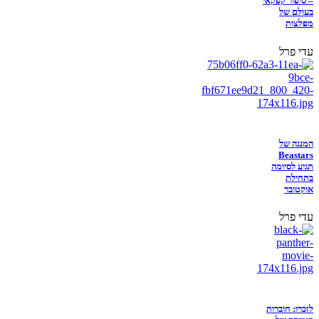
– סיפור קפקאי
בעולם של
מפלצות
עדי פרל
המנגה של
Beastars
תגיע לסיומה
בתחילת
אוקטובר
עדי פרל
לזכרו: חוברות