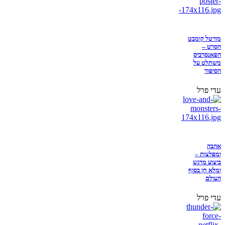
מורטל קומבט
הסרט –
הפאנסרביס
משתלט על
הסיפור
עדי פרל
אהבה
ומפלצות –
ביצוע מרגש
ומלא חן בסוף
העולם
עדי פרל