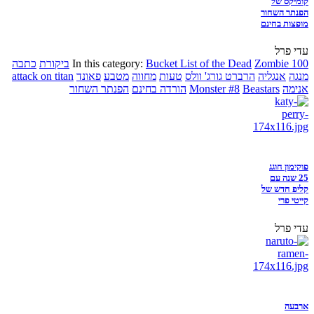
קומיקס של
הפנתר השחור
מופצות בחינם
עדי פרל
Zombie 100
Bucket List of the Dead
In this category:
ביקורת
כתבה
מנגה
אנגליה
הרברט גורג' וולס
טעות
מחווה
מטבע
פאונד
attack on titan
אנימה
Beastars
Monster #8
הורדה בחינם
הפנתר השחור
פוקימון חוגג
25 שנה עם
קליפ חדש של
קייטי פרי
עדי פרל
ארבעה