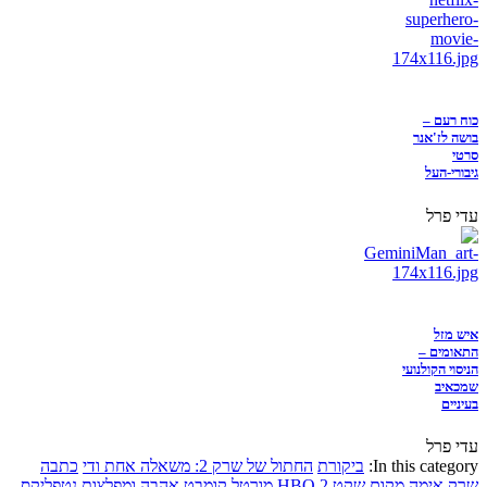
כוח רעם –
בושה לז'אנר
סרטי
גיבורי-העל
עדי פרל
איש מזל
התאומים –
הניסוי הקולנועי
שמכאיב
בעיניים
עדי פרל
In this category:
ביקורת
החתול של שרק 2: משאלה אחת ודי
כתבה
שרק
אימה
מקום שקט 2
HBO
מורטל קומבט
אהבה ומפלצות
נטפליקס