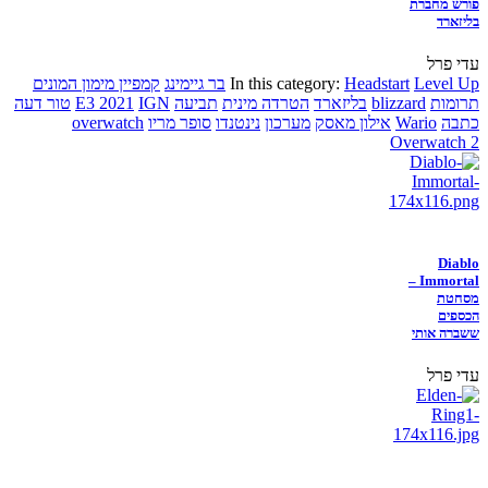
פורש מחברת
בליזארד
עדי פרל
Level Up
Headstart
In this category:
בר גיימינג
קמפיין מימון המונים
תרומות
blizzard
בליזארד
הטרדה מינית
תביעה
IGN
E3 2021
טור דעה
כתבה
Wario
אילון מאסק
מערכון
נינטנדו
סופר מריו
overwatch
Overwatch 2
Diablo
Immortal –
מסחטת
הכספים
ששברה אותי
עדי פרל