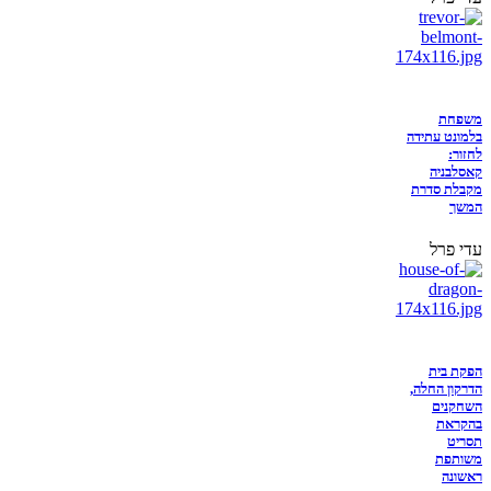
משפחת
בלמונט עתידה
לחזור:
קאסלבניה
מקבלת סדרת
המשך
עדי פרל
הפקת בית
הדרקון החלה,
השחקנים
בהקראת
תסריט
משותפת
ראשונה