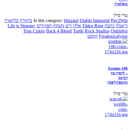
מופלאה?
עדי פרל
Pay2Win
Diablo Immortal
blizzard
In this category:
ביקורת
בליזארד
דיאבלו
כתבה
Elden Ring
אלדן רינג
משחק תפקידים
Life is Strange:
True Colors
Back 4 Blood
Turtle Rock Studios
Outriders
Freakpocalypse
קווסט
Zombie 100
– להפיק את
המיטב
מהאפוקליפסה
עדי פרל