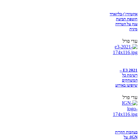
אקטיוויז'ן-בליזארד
חוטפת תביעת
ענק על הטרדה
מינית
עדי פרל
E3 2021 –
רשימת כל
המשחקים
שיופיעו באירוע
עדי פרל
בעקבות תקרית
IGN: על