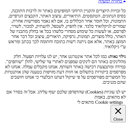
בחזרה למעלה
כל זכויות היוצרים והקניין הרוחני המופיעים באתר זה לרבות התוכנה,
בסיס הנתונים, הטקסטים, התיאורים, עיצוב האתר, הקבצים הגרפיים,
התמונות, וכל חומר אחר הכלולים בו, אם לא נאמר מפורשות אחרת,
שמורים לגיקלואיד בלבד. אין להפיץ, לשכפל, להעתיק, למכור, לשדר,
לפרסם, או לעשות כל שימוש מסחרי כלשהו בכל או בחלק מתכניו של
האתר, כולל מוצרים, תמונות, גרפיקה, תיאורים, עיצוב וכל דבר אחר
המוצג באתר, אלא אם ניתנה רשות כתובה וחתומה לכך בכתב ומראש
ע''י גיקלואיד.
גילוי נאות:
כמו לכל אתר אינטרנט אחר, יש לנו עלויות תפעול. חלק
מהלינקים באתר הם לינקים שמפנים לאתרי צד שלישי, להלן "שותפים".
במידה ומתבצעת רכישה באתר השותף, אנחנו מקבלים עמלה. אנחנו לא
מפרסמים ביקורות בתשלום או חוות דעת מזויפות בטענה שהן אותנטיות.
כל המוצרים מפורסמים על פי שיקול דעתנו הבלעדי כי אנחנו חושבים
שהם מגניבים.
יש לנו עוגיות (Cookies) שהדפדפן שלכם יעוף עליהן. אבל זה בסדר אם
לא מתאים, באמת
Cookie settings
מתאים לי
Close