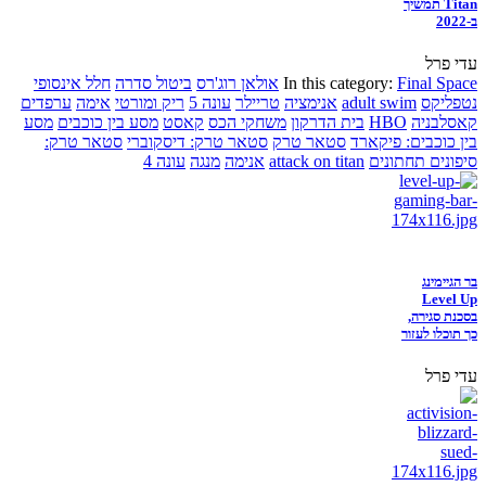
Titan תמשיך
ב-2022
עדי פרל
Final Space
In this category:
אולאן רוג'רס
ביטול סדרה
חלל אינסופי
נטפליקס
adult swim
אנימציה
טריילר
עונה 5
ריק ומורטי
אימה
ערפדים
קאסלבניה
HBO
בית הדרקון
משחקי הכס
קאסט
מסע בין כוכבים
מסע
בין כוכבים: פיקארד
סטאר טרק
סטאר טרק: דיסקוברי
סטאר טרק:
סיפונים תחתונים
attack on titan
אנימה
מנגה
עונה 4
בר הגיימינג
Level Up
בסכנת סגירה,
כך תוכלו לעזור
עדי פרל