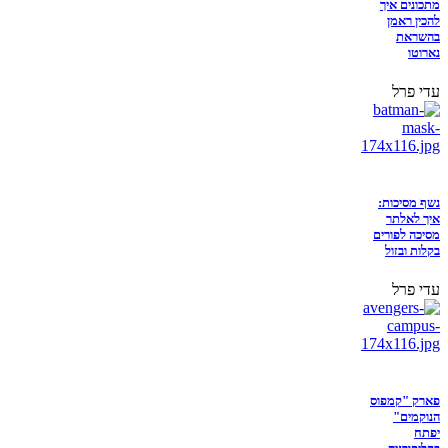
מתכונים איך
להכין ראמן
בהשראת
נארוטו
עדי פרל
נשף מסיכות:
איך לאלתר
מסיכה לפורים
בקלות ובזול
עדי פרל
פארק "קמפוס
הנוקמים"
יפתח