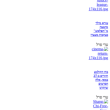
עזרא מילר
מושעה
מ"הפלאש"
בעקבות מעצרו
עדי פרל
בתי הקולנוע
חוזרים ב-27
במאי, אלה
הסרטים
שיוקרנו
עדי פרל