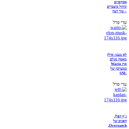
אסקפיזם
וניהול משברים
– טור דעה
עדי פרל
לא נגענו: אילון
מאסק מגלם
את Wario
במערכון של
SNL
עדי פרל
ג'ף קפלן,
הפנים של
Overwatch,