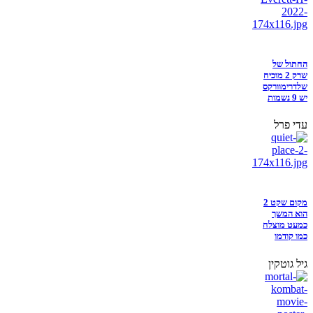
החתול של
שרק 2 מוכיח
שלדרימוורקס
יש 9 נשמות
עדי פרל
מקום שקט 2
הוא המשך
כמעט מוצלח
כמו קודמו
גיל גוטקין