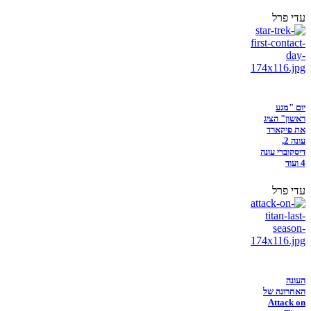
עדי פרל
יום "מגע
ראשון" הציג
את פיקארד
עונה 2,
דיסקוברי עונה
4 ועוד
עדי פרל
העונה
האחרונה של
Attack on