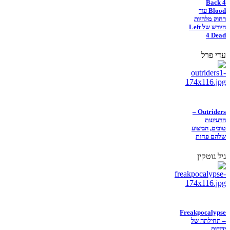
Back 4
Blood עוד
רחוק מלהיות
היורש של Left
4 Dead
עדי פרל
Outriders –
הרעיונות
טובים, הביצוע
שלהם פחות
גיל גוטקין
Freakpocalypse
– תחילתה של
ידידות