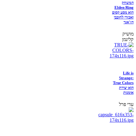
המשחק
Elden Ring
הוא מסע קסום
ואכזרי לחובבי
הז'אנר
מושיק
קלינמן
Life is
Strange:
True Colors
הוא יצירת
אומנות
עדי פרל