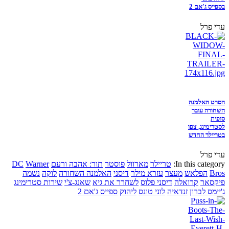
בספייס ג'אם 2
עדי פרל
הסרט האלמנה
השחורה עובר
סופית
לסטרימינג, צפו
בטריילר החדש
עדי פרל
In this category:
טריילר
מארוול
פוסטר
תור: אהבה ורעם
Warner
DC
Bros
הפלאש
מעצר
עזרא מילר
דיסני
האלמנה השחורה
לוקה
נשמה
פיקסאר
קרואלה
דיסני פלוס
לשחרר את גיא
שאנג-צ'י
שירות סטרימינג
ג'יימס לברון
זנדאיה
לוני טונס
ליהוק
ספייס ג'אם 2