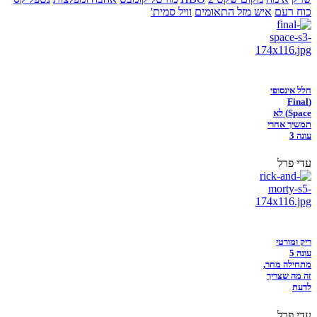
כוח רעם
איש מזל התאומים
וויל סמית'
חלל אינסופי
(Final
Space) לא
תמשיך אחרי
עונה 3
עדי פרל
ריק ומורטי
עונה 5
מתחילה מחר,
זה מה שצריך
לדעת
עדי פרל