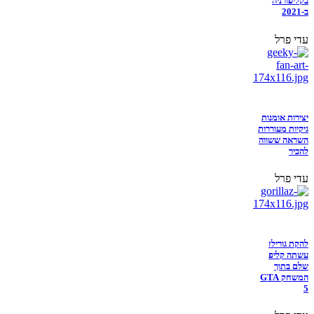
בקליפורניה
ב-2021
עדי פרל
יצירות אומנות
גיקיות מעוררות
השראה ששווה
להכיר
עדי פרל
להקת גורילז
עשתה קליפ
שלם בתוך
המשחק GTA
5