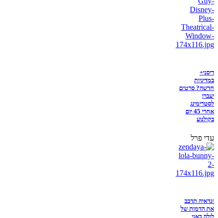
דיסני+
במדיניות
חדשה? סרטים
יעברו
לסטרימינג
אחרי 45 יום
בקולנוע
עדי פרל
זנדאיה תדבב
את הדמות של
לולה באני