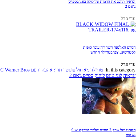
זנדאיה תדבב את הדמות של לולה באני בספייס
ג'אם 2
עדי פרל
הסרט האלמנה השחורה עובר סופית
לסטרימינג, צפו בטריילר החדש
עדי פרל
In this category:
טריילר
מארוול
פוסטר
תור: אהבה ורעם
Warner Bros
DC
זנדאיה
לוני טונס
ליהוק
ספייס ג'אם 2
החתול של שרק 2 מוכיח שלדרימוורקס יש 9
נשמות