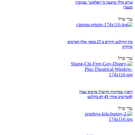
עזרא מילר מושעה מ"הפלאש" בעקבות
מעצרו
עדי פרל
בתי הקולנוע חוזרים ב-27 במאי, אלה הסרטים
שיוקרנו
עדי פרל
דיסני+ במדיניות חדשה? סרטים יעברו
לסטרימינג אחרי 45 יום בקולנוע
עדי פרל