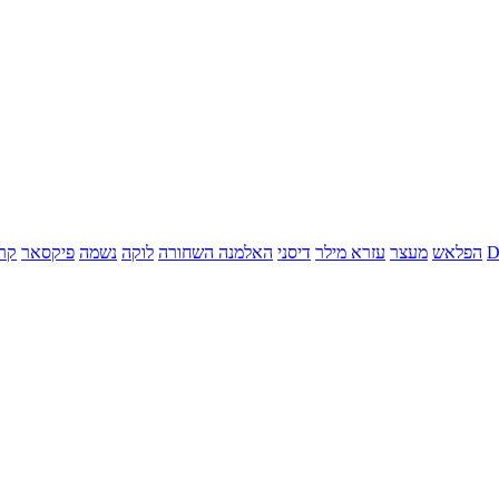
הפלאש
מעצר
עזרא מילר
דיסני
האלמנה השחורה
לוקה
נשמה
פיקסאר
קר