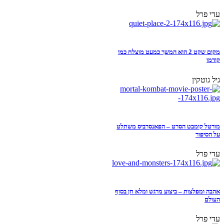
עדי פרל
מקום שקט 2 הוא המשך כמעט מוצלח כמו
קודמו
גיל גוטקין
מורטל קומבט הסרט – הפאנסרביס משתלט
על הסיפור
עדי פרל
אהבה ומפלצות – ביצוע מרגש ומלא חן בסוף
העולם
עדי פרל