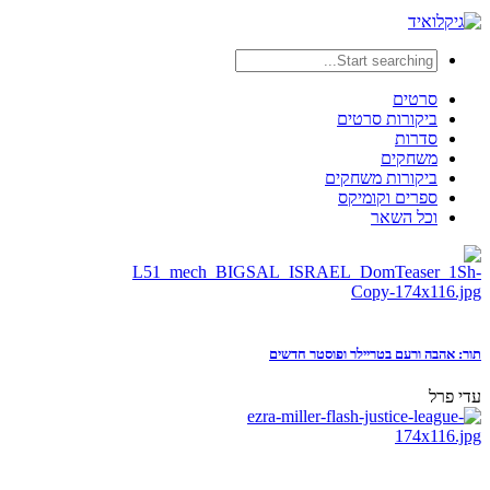
סרטים
ביקורות סרטים
סדרות
משחקים
ביקורות משחקים
ספרים וקומיקס
וכל השאר
תור: אהבה ורעם בטריילר ופוסטר חדשים
עדי פרל