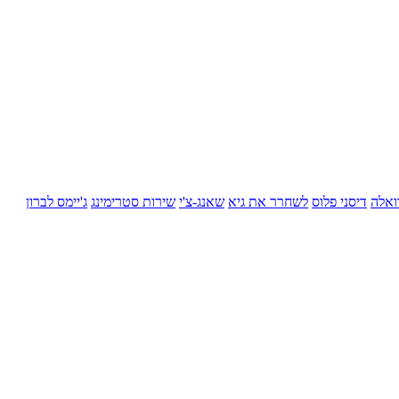
ואלה
דיסני פלוס
לשחרר את גיא
שאנג-צ'י
שירות סטרימינג
ג'יימס לברון