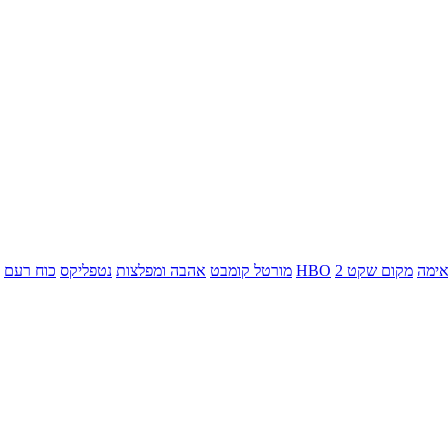
ימה
מקום שקט 2
HBO
מורטל קומבט
אהבה ומפלצות
נטפליקס
כוח רעם