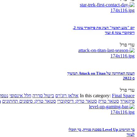
יום "מגע ראשון" הציג את פיקארד עונה 2,
דיסקוברי עונה 4 ועוד
עדי פרל
העונה האחרונה של Attack on Titan תמשיך
ב-2022
עדי פרל
Final Space
In this category:
אולאן רוג'רס
ביטול סדרה
חלל אינסופי
נטפל
פיקארד
סטאר טרק
סטאר טרק: דיסקוברי
סטאר טרק: סיפונים תחתונים
n
בר הגיימינג Level Up בסכנת סגירה, כך תוכלו
לעזור