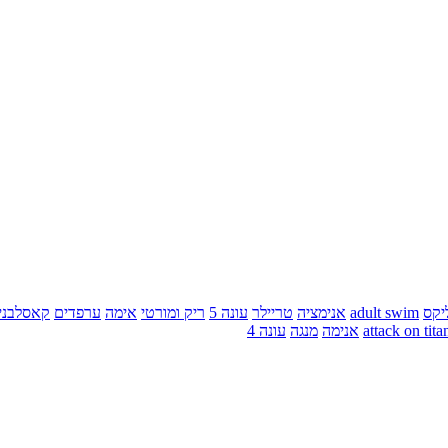
יקס
adult swim
אנימציה
טריילר
עונה 5
ריק ומורטי
אימה
ערפדים
קאסלבני
attack on tita
אנימה
מנגה
עונה 4