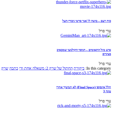
כוח רעם – בושה לז'אנר סרטי גיבורי-העל
עדי פרל
איש מזל התאומים – הניסוי הקולנועי שמכאיב
בעיניים
עדי פרל
In this category:
ביקורת
החתול של שרק 2: משאלה אחת ודי
כתבה
שרק
א
חלל אינסופי (Final Space) לא תמשיך אחרי
עונה 3
עדי פרל