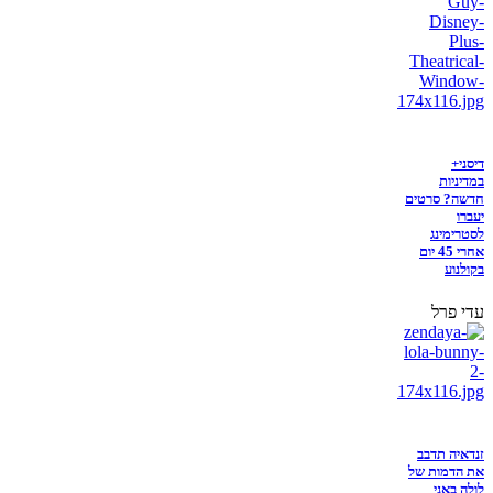
דיסני+
במדיניות
חדשה? סרטים
יעברו
לסטרימינג
אחרי 45 יום
בקולנוע
עדי פרל
זנדאיה תדבב
את הדמות של
לולה באני