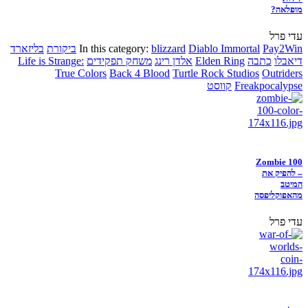
מופלאה?
עדי פרל
Pay2Win
Diablo Immortal
blizzard
In this category:
ביקורת
בליזארד
דיאבלו
כתבה
Elden Ring
אלדן רינג
משחק תפקידים
Life is Strange:
True Colors
Back 4 Blood
Turtle Rock Studios
Outriders
Freakpocalypse
קווסט
Zombie 100
– להפיק את
המיטב
מהאפוקליפסה
עדי פרל