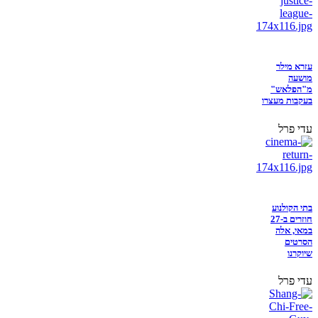
עזרא מילר
מושעה
מ"הפלאש"
בעקבות מעצרו
עדי פרל
בתי הקולנוע
חוזרים ב-27
במאי, אלה
הסרטים
שיוקרנו
עדי פרל