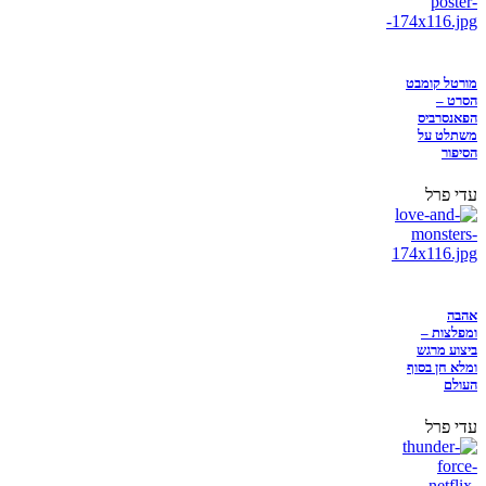
מורטל קומבט
הסרט –
הפאנסרביס
משתלט על
הסיפור
עדי פרל
אהבה
ומפלצות –
ביצוע מרגש
ומלא חן בסוף
העולם
עדי פרל