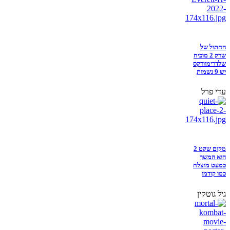
החתול של
שרק 2 מוכיח
שלדרימוורקס
יש 9 נשמות
עדי פרל
מקום שקט 2
הוא המשך
כמעט מוצלח
כמו קודמו
גיל גוטקין