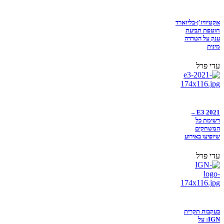
אקטיוויז'ן-בליזארד
חוטפת תביעת
ענק על הטרדה
מינית
עדי פרל
E3 2021 –
רשימת כל
המשחקים
שיופיעו באירוע
עדי פרל
בעקבות תקרית
IGN: על