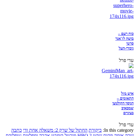
כוח רעם –
בושה לז'אנר
סרטי
גיבורי-העל
עדי פרל
איש מזל
התאומים –
הניסוי הקולנועי
שמכאיב
בעיניים
עדי פרל
In this category:
ביקורת
החתול של שרק 2: משאלה אחת ודי
כתבה
שרק
אימה
מקום שקט 2
HBO
מורטל קומבט
אהבה ומפלצות
נטפליקס