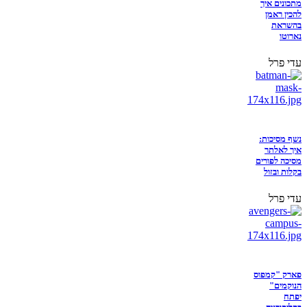
מתכונים איך
להכין ראמן
בהשראת
נארוטו
עדי פרל
נשף מסיכות:
איך לאלתר
מסיכה לפורים
בקלות ובזול
עדי פרל
פארק "קמפוס
הנוקמים"
יפתח