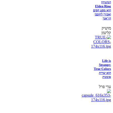
המשחק
Elden Ring
הוא מסע קסום
ואכזרי לחובבי
הז'אנר
מושיק
קלינמן
Life is
Strange:
True Colors
הוא יצירת
אומנות
עדי פרל