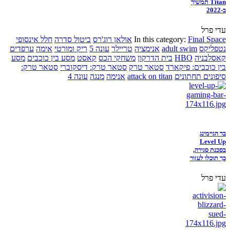
Titan תמשיך
ב-2022
עדי פרל
Final Space
In this category:
אולאן רוג'רס
ביטול סדרה
חלל אינסופי
נטפליקס
adult swim
אנימציה
טריילר
עונה 5
ריק ומורטי
אימה
ערפדים
קאסלבניה
HBO
בית הדרקון
משחקי הכס
קאסט
מסע בין כוכבים
מסע
בין כוכבים: פיקארד
סטאר טרק
סטאר טרק: דיסקוברי
סטאר טרק:
סיפונים תחתונים
attack on titan
אנימה
מנגה
עונה 4
בר הגיימינג
Level Up
בסכנת סגירה,
כך תוכלו לעזור
עדי פרל