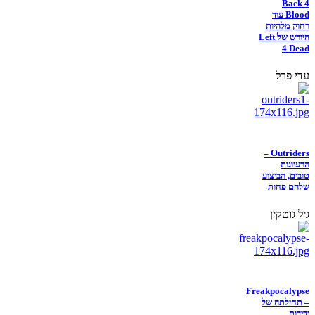
Back 4
Blood עוד
רחוק מלהיות
היורש של Left
4 Dead
עדי פרל
Outriders –
הרעיונות
טובים, הביצוע
שלהם פחות
גיל גוטקין
Freakpocalypse
– תחילתה של
ידידות