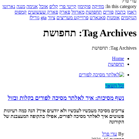
עדי פרל
In this category:
מוזיקה
פוקימון
קייטי פרי
קליפ
אוכל
אנימה
מנגה
נארוטו
ראמן
כתבה
פורים
תחפושת
מארוול
פארק
פארק שעשועים
קמפוס
הנוקמים
אומנות
פאנארט
פרוייקט מעריצים
ציור
gta
גורילז
Tag Archives: תחפושת
Tag Archives: תחפושת
Home
תחפושת
וכל השאר
נשף מסיכות: איך לאלתר מסיכה לפורים בקלות ובזול
צריכים מסיכה מעכשיו לעכשיו ולא יודעים איך? הנה כמה רעיונות
פשוטים איך לאלתר מסיכה לפורים, אפילו בתקופה המעצבנת של
הקורונה
By
עדי פרל