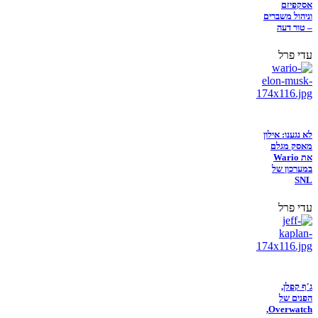
אסקפיזם
וניהול משברים
– טור דעה
עדי פרל
לא נגענו: אילון
מאסק מגלם
את Wario
במערכון של
SNL
עדי פרל
ג'ף קפלן,
הפנים של
Overwatch,