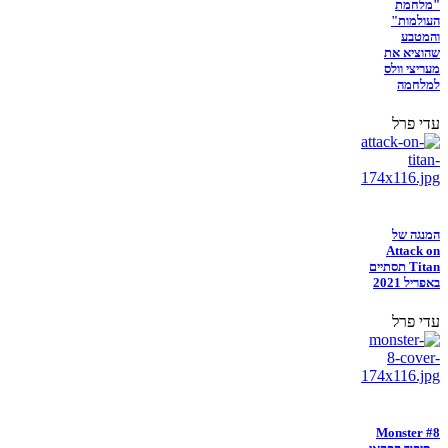
"מלחמת
העולמות"
והמטבע
שהוציא את
מעריצי וולס
למלחמה
עדי פרל
המנגה של
Attack on
Titan תסתיים
באפריל 2021
עדי פרל
Monster #8