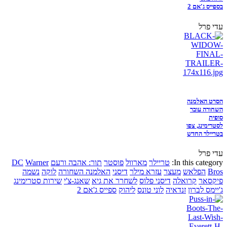
בספייס ג'אם 2
עדי פרל
הסרט האלמנה
השחורה עובר
סופית
לסטרימינג, צפו
בטריילר החדש
עדי פרל
In this category:
טריילר
מארוול
פוסטר
תור: אהבה ורעם
Warner
DC
Bros
הפלאש
מעצר
עזרא מילר
דיסני
האלמנה השחורה
לוקה
נשמה
פיקסאר
קרואלה
דיסני פלוס
לשחרר את גיא
שאנג-צ'י
שירות סטרימינג
ג'יימס לברון
זנדאיה
לוני טונס
ליהוק
ספייס ג'אם 2