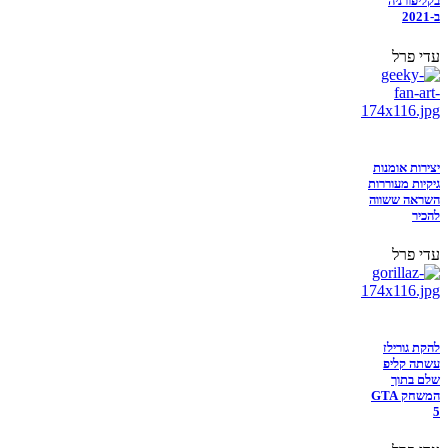
בקליפורניה
ב-2021
עדי פרל
יצירות אומנות
גיקיות מעוררות
השראה ששווה
להכיר
עדי פרל
להקת גורילז
עשתה קליפ
שלם בתוך
המשחק GTA
5