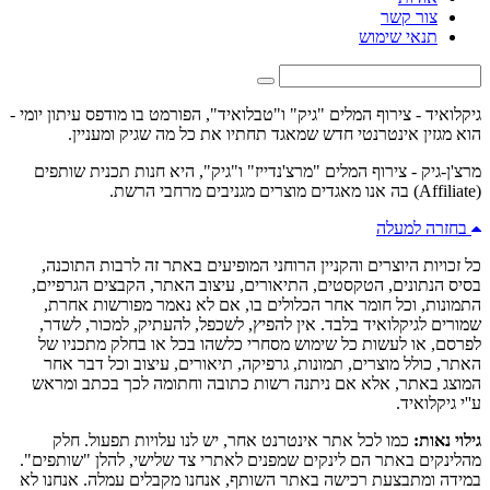
צור קשר
תנאי שימוש
גיקלואיד - צירוף המלים "גיק" ו"טבלואיד", הפורמט בו מודפס עיתון יומי -
הוא מגזין אינטרנטי חדש שמאגד תחתיו את כל מה שגיק ומעניין.
מרצ'ן-גיק - צירוף המלים "מרצ'נדייז" ו"גיק", היא חנות תכנית שותפים
(Affiliate) בה אנו מאגדים מוצרים מגניבים מרחבי הרשת.
בחזרה למעלה
כל זכויות היוצרים והקניין הרוחני המופיעים באתר זה לרבות התוכנה,
בסיס הנתונים, הטקסטים, התיאורים, עיצוב האתר, הקבצים הגרפיים,
התמונות, וכל חומר אחר הכלולים בו, אם לא נאמר מפורשות אחרת,
שמורים לגיקלואיד בלבד. אין להפיץ, לשכפל, להעתיק, למכור, לשדר,
לפרסם, או לעשות כל שימוש מסחרי כלשהו בכל או בחלק מתכניו של
האתר, כולל מוצרים, תמונות, גרפיקה, תיאורים, עיצוב וכל דבר אחר
המוצג באתר, אלא אם ניתנה רשות כתובה וחתומה לכך בכתב ומראש
ע''י גיקלואיד.
גילוי נאות:
כמו לכל אתר אינטרנט אחר, יש לנו עלויות תפעול. חלק
מהלינקים באתר הם לינקים שמפנים לאתרי צד שלישי, להלן "שותפים".
במידה ומתבצעת רכישה באתר השותף, אנחנו מקבלים עמלה. אנחנו לא