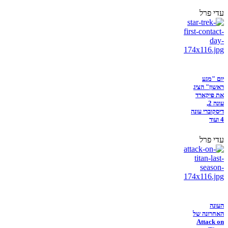
עדי פרל
יום "מגע
ראשון" הציג
את פיקארד
עונה 2,
דיסקוברי עונה
4 ועוד
עדי פרל
העונה
האחרונה של
Attack on