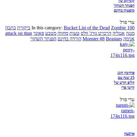
קומיקס של
הפנתר השחור
מופצות בחינם
עדי פרל
Zombie 100
Bucket List of the Dead
In this category:
ביקורת
כתבה
מנגה
אנגליה
הרברט גורג' וולס
טעות
מחווה
מטבע
פאונד
attack on titan
אנימה
Beastars
Monster #8
הורדה בחינם
הפנתר השחור
פוקימון חוגג
25 שנה עם
קליפ חדש של
קייטי פרי
עדי פרל
ארבעה