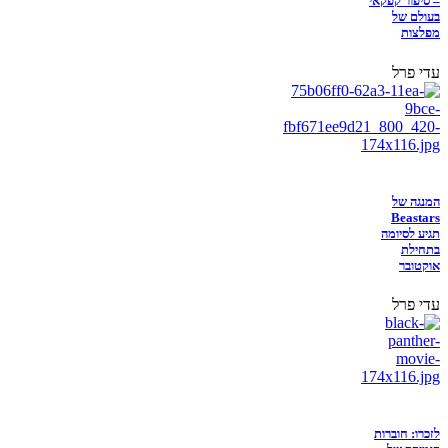
– סיפור קפקאי
בעולם של
מפלצות
עדי פרל
המנגה של
Beastars
תגיע לסיומה
בתחילת
אוקטובר
עדי פרל
לזכרו: חוברות