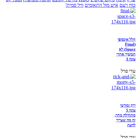
כוח רעם
איש מזל התאומים
וויל סמית'
חלל אינסופי
(Final
Space) לא
תמשיך אחרי
עונה 3
עדי פרל
ריק ומורטי
עונה 5
מתחילה מחר,
זה מה שצריך
לדעת
עדי פרל