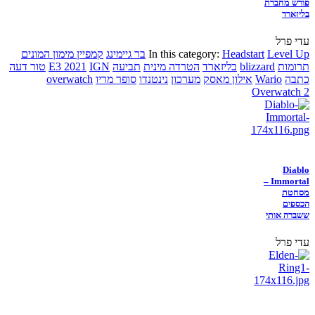
פורש מחברת
בליזארד
עדי פרל
Level Up
Headstart
In this category:
בר גיימינג
קמפיין מימון המונים
תרומות
blizzard
בליזארד
הטרדה מינית
תביעה
IGN
E3 2021
טור דעה
כתבה
Wario
אילון מאסק
מערכון
נינטנדו
סופר מריו
overwatch
Overwatch 2
Diablo
Immortal –
מסחטת
הכספים
ששברה אותי
עדי פרל