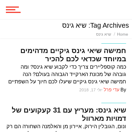
סרטים
Tag Archives: שיא גינס
ביקורות סרטים
Home
שיא גינס
וכל השאר
חמישה שיאי גינס גיקיים מדהימים
במיוחד שכדאי לכם להכיר
סדרות
כמה קוספליירים צריך כדי לקבוע שיא גינס? ומה
גובהה של מכונת הארקייד הגבוהה בעולם? הנה
חמישה שיאי גינס גיקיים שיעלו לכם חיוך על השפתיים
משחקים
By
עדי פרל
יולי 17, 2018
וכל השאר
שיא גינס: מעריץ עם 31 קעקועים של
ביקורות משחקים
דמויות מארוול
ונום, הגובלין הירוק, איירון מן והאלמנה השחורה הם רק