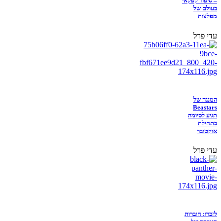
– סיפור קפקאי
בעולם של
מפלצות
עדי פרל
המנגה של
Beastars
תגיע לסיומה
בתחילת
אוקטובר
עדי פרל
לזכרו: חוברות