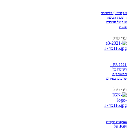
אקטיוויז'ן-בליזארד
חוטפת תביעת
ענק על הטרדה
מינית
עדי פרל
E3 2021 –
רשימת כל
המשחקים
שיופיעו באירוע
עדי פרל
בעקבות תקרית
IGN: על