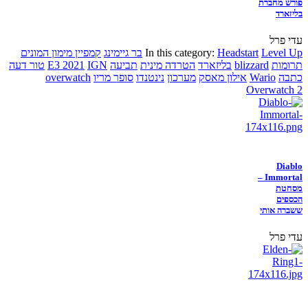
פורש מחברת
בליזארד
עדי פרל
Level Up
Headstart
In this category:
בר גיימינג
קמפיין מימון המונים
תרומות
blizzard
בליזארד
הטרדה מינית
תביעה
IGN
E3 2021
טור דעה
כתבה
Wario
אילון מאסק
מערכון
נינטנדו
סופר מריו
overwatch
Overwatch 2
Diablo
Immortal –
מסחטת
הכספים
ששברה אותי
עדי פרל