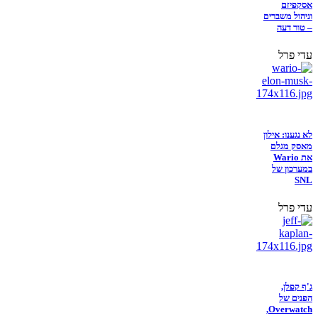
אסקפיזם
וניהול משברים
– טור דעה
עדי פרל
לא נגענו: אילון
מאסק מגלם
את Wario
במערכון של
SNL
עדי פרל
ג'ף קפלן,
הפנים של
Overwatch,