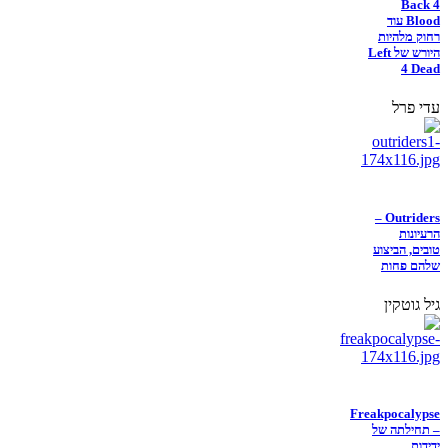
Back 4
Blood עוד
רחוק מלהיות
היורש של Left
4 Dead
עדי פרל
Outriders –
הרעיונות
טובים, הביצוע
שלהם פחות
גיל גוטקין
Freakpocalypse
– תחילתה של
ידידות