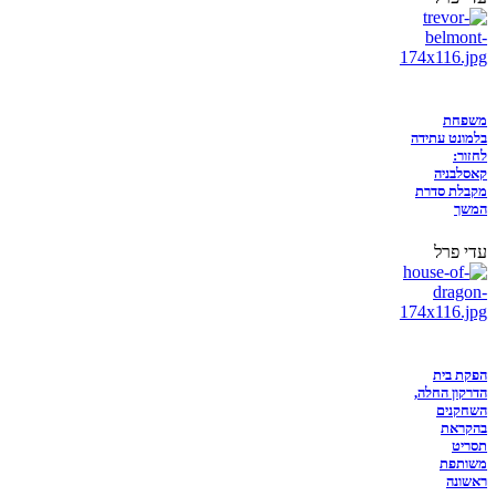
משפחת
בלמונט עתידה
לחזור:
קאסלבניה
מקבלת סדרת
המשך
עדי פרל
הפקת בית
הדרקון החלה,
השחקנים
בהקראת
תסריט
משותפת
ראשונה