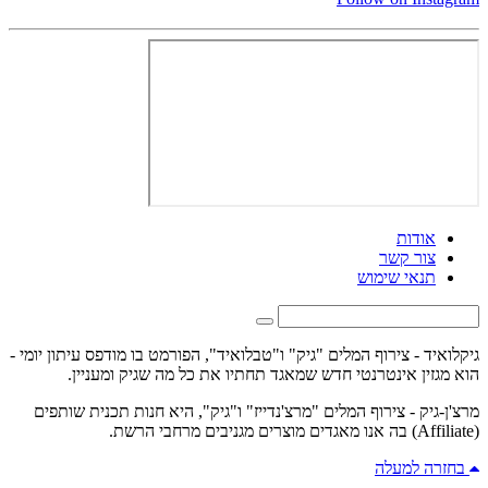
אודות
צור קשר
תנאי שימוש
גיקלואיד - צירוף המלים "גיק" ו"טבלואיד", הפורמט בו מודפס עיתון יומי -
הוא מגזין אינטרנטי חדש שמאגד תחתיו את כל מה שגיק ומעניין.
מרצ'ן-גיק - צירוף המלים "מרצ'נדייז" ו"גיק", היא חנות תכנית שותפים
(Affiliate) בה אנו מאגדים מוצרים מגניבים מרחבי הרשת.
בחזרה למעלה