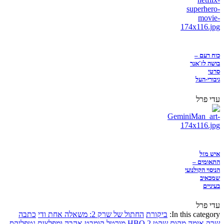
כוח רעם –
בושה לז'אנר
סרטי
גיבורי-העל
עדי פרל
איש מזל
התאומים –
הניסוי הקולנועי
שמכאיב
בעיניים
עדי פרל
In this category:
ביקורת
החתול של שרק 2: משאלה אחת ודי
כתבה
שרק
אימה
מקום שקט 2
HBO
מורטל קומבט
אהבה ומפלצות
נטפליקס