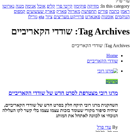
עדי פרל
In this category:
מוזיקה
פוקימון
קייטי פרי
קליפ
אוכל
אנימה
מנגה
נארוטו
ראמן
כתבה
פורים
תחפושת
מארוול
פארק
פארק שעשועים
קמפוס
הנוקמים
אומנות
פאנארט
פרוייקט מעריצים
ציור
gta
גורילז
Tag Archives: שודדי הקאריביים
Tag Archives: שודדי הקאריביים
Home
שודדי הקאריביים
סרטים
מרגו רובי מצטרפת לסרט חדש של שודדי הקאריביים
השחקנית מרגו רובי תיקח חלק בסרט חדש של שודדי הקאריביים,
שיהיה סיפור מקורי שעומד בזכות עצמו עצמו בלי קשר לקו העלילה
הנוכחי או לכוונה לאתחל את המותג
By
עדי פרל