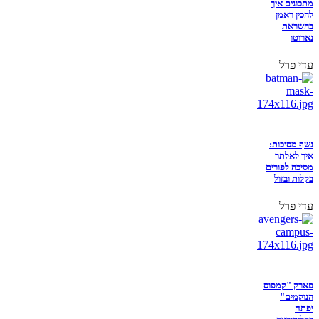
מתכונים איך
להכין ראמן
בהשראת
נארוטו
עדי פרל
נשף מסיכות:
איך לאלתר
מסיכה לפורים
בקלות ובזול
עדי פרל
פארק "קמפוס
הנוקמים"
יפתח