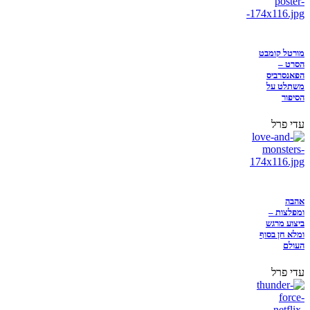
מורטל קומבט
הסרט –
הפאנסרביס
משתלט על
הסיפור
עדי פרל
אהבה
ומפלצות –
ביצוע מרגש
ומלא חן בסוף
העולם
עדי פרל