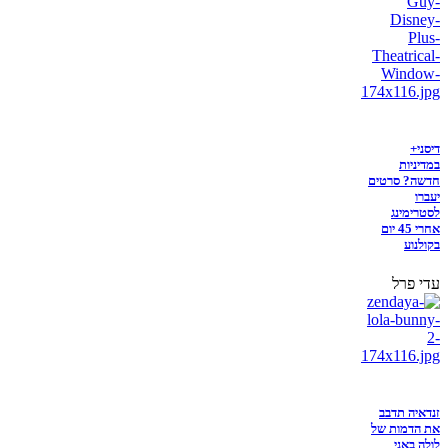
דיסני+
במדיניות
חדשה? סרטים
יעברו
לסטרימינג
אחרי 45 יום
בקולנוע
עדי פרל
זנדאיה תדבב
את הדמות של
לולה באני