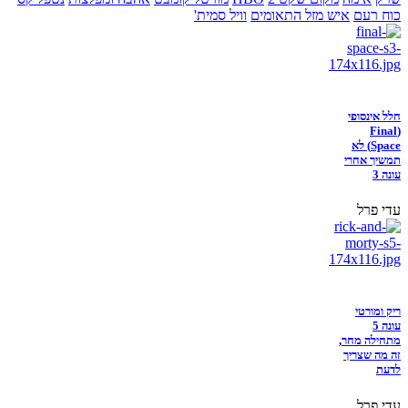
כוח רעם
איש מזל התאומים
וויל סמית'
חלל אינסופי
(Final
Space) לא
תמשיך אחרי
עונה 3
עדי פרל
ריק ומורטי
עונה 5
מתחילה מחר,
זה מה שצריך
לדעת
עדי פרל