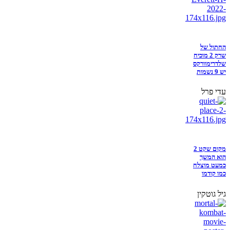
החתול של
שרק 2 מוכיח
שלדרימוורקס
יש 9 נשמות
עדי פרל
מקום שקט 2
הוא המשך
כמעט מוצלח
כמו קודמו
גיל גוטקין