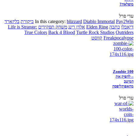
מופלאה?
עדי פרל
Pay2Win
Diablo Immortal
blizzard
In this category:
ביקורת
בליזארד
דיאבלו
כתבה
Elden Ring
אלדן רינג
משחק תפקידים
Life is Strange:
True Colors
Back 4 Blood
Turtle Rock Studios
Outriders
Freakpocalypse
קווסט
Zombie 100
– להפיק את
המיטב
מהאפוקליפסה
עדי פרל