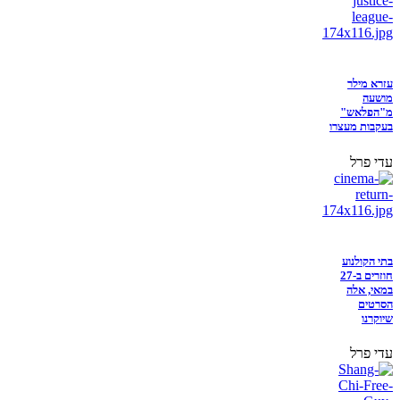
עזרא מילר
מושעה
מ"הפלאש"
בעקבות מעצרו
עדי פרל
בתי הקולנוע
חוזרים ב-27
במאי, אלה
הסרטים
שיוקרנו
עדי פרל