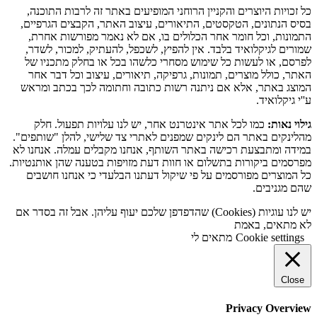
כל זכויות היוצרים והקניין הרוחני המופיעים באתר זה לרבות התוכנה,
בסיס הנתונים, הטקסטים, התיאורים, עיצוב האתר, הקבצים הגרפיים,
התמונות, וכל חומר אחר הכלולים בו, אם לא נאמר מפורשות אחרת,
שמורים לגיקלואיד בלבד. אין להפיץ, לשכפל, להעתיק, למכור, לשדר,
לפרסם, או לעשות כל שימוש מסחרי כלשהו בכל או בחלק מתכניו של
האתר, כולל מוצרים, תמונות, גרפיקה, תיאורים, עיצוב וכל דבר אחר
המוצג באתר, אלא אם ניתנה רשות כתובה וחתומה לכך בכתב ומראש
ע''י גיקלואיד.
גילוי נאות:
כמו לכל אתר אינטרנט אחר, יש לנו עלויות תפעול. חלק
מהלינקים באתר הם לינקים שמפנים לאתרי צד שלישי, להלן "שותפים".
במידה ומתבצעת רכישה באתר השותף, אנחנו מקבלים עמלה. אנחנו לא
מפרסמים ביקורות בתשלום או חוות דעת מזויפות בטענה שהן אותנטיות.
כל המוצרים מפורסמים על פי שיקול דעתנו הבלעדי כי אנחנו חושבים
שהם מגניבים.
יש לנו עוגיות (Cookies) שהדפדפן שלכם יעוף עליהן. אבל זה בסדר אם
לא מתאים, באמת
Cookie settings
מתאים לי
Close
Privacy Overview