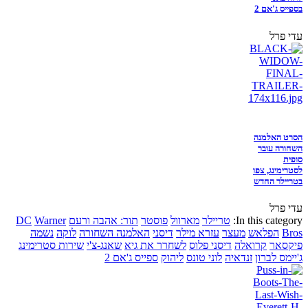
בספייס ג'אם 2
עדי פרל
הסרט האלמנה
השחורה עובר
סופית
לסטרימינג, צפו
בטריילר החדש
עדי פרל
In this category:
טריילר
מארוול
פוסטר
תור: אהבה ורעם
Warner
DC
Bros
הפלאש
מעצר
עזרא מילר
דיסני
האלמנה השחורה
לוקה
נשמה
פיקסאר
קרואלה
דיסני פלוס
לשחרר את גיא
שאנג-צ'י
שירות סטרימינג
ג'יימס לברון
זנדאיה
לוני טונס
ליהוק
ספייס ג'אם 2