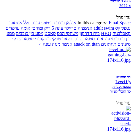
Titan תמשיך
ב-2022
עדי פרל
Final Space
In this category:
אולאן רוג'רס
ביטול סדרה
חלל אינסופי
נטפליקס
adult swim
אנימציה
טריילר
עונה 5
ריק ומורטי
אימה
ערפדים
קאסלבניה
HBO
בית הדרקון
משחקי הכס
קאסט
מסע בין כוכבים
מסע
בין כוכבים: פיקארד
סטאר טרק
סטאר טרק: דיסקוברי
סטאר טרק:
סיפונים תחתונים
attack on titan
אנימה
מנגה
עונה 4
בר הגיימינג
Level Up
בסכנת סגירה,
כך תוכלו לעזור
עדי פרל