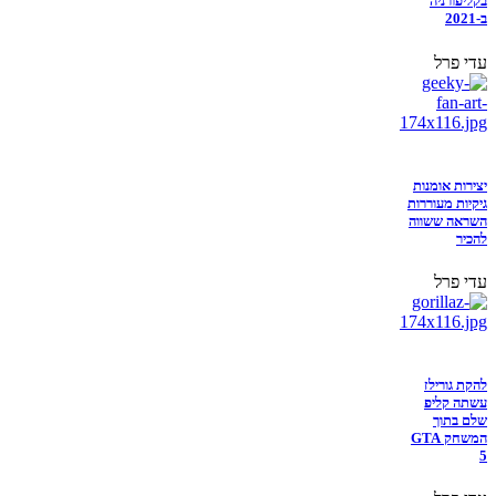
בקליפורניה
ב-2021
עדי פרל
יצירות אומנות
גיקיות מעוררות
השראה ששווה
להכיר
עדי פרל
להקת גורילז
עשתה קליפ
שלם בתוך
המשחק GTA
5