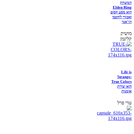
המשחק
Elden Ring
הוא מסע קסום
ואכזרי לחובבי
הז'אנר
מושיק
קלינמן
Life is
Strange:
True Colors
הוא יצירת
אומנות
עדי פרל