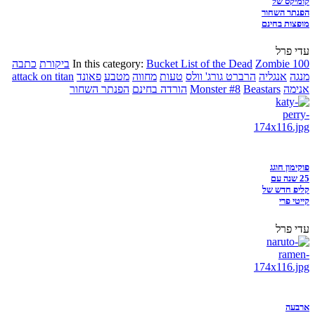
קומיקס של
הפנתר השחור
מופצות בחינם
עדי פרל
Zombie 100
Bucket List of the Dead
In this category:
ביקורת
כתבה
מנגה
אנגליה
הרברט גורג' וולס
טעות
מחווה
מטבע
פאונד
attack on titan
אנימה
Beastars
Monster #8
הורדה בחינם
הפנתר השחור
פוקימון חוגג
25 שנה עם
קליפ חדש של
קייטי פרי
עדי פרל
ארבעה