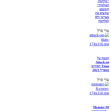
"מלחמת
העולמות"
והמטבע
שהוציא את
מעריצי וולס
למלחמה
עדי פרל
המנגה של
Attack on
Titan תסתיים
באפריל 2021
עדי פרל
Monster #8