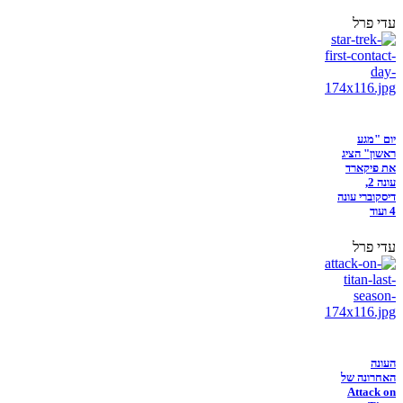
עדי פרל
יום "מגע
ראשון" הציג
את פיקארד
עונה 2,
דיסקוברי עונה
4 ועוד
עדי פרל
העונה
האחרונה של
Attack on