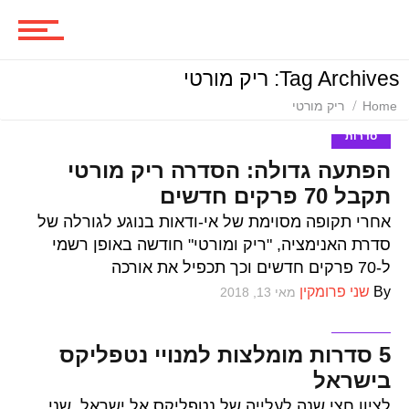
סרטים
Tag Archives: ריק מורטי
ביקורות סרטים
Home
ריק מורטי
סדרות
הפתעה גדולה: הסדרה ריק מורטי
סדרות
תקבל 70 פרקים חדשים
אחרי תקופה מסוימת של אי-ודאות בנוגע לגורלה של
סדרת האנימציה, "ריק ומורטי" חודשה באופן רשמי
משחקים
ל-70 פרקים חדשים וכך תכפיל את אורכה
By
שני פרומקין
מאי 13, 2018
סדרות
ביקורות משחקים
5 סדרות מומלצות למנויי נטפליקס
בישראל
לציון חצי שנה לעלייה של נטפליקס אל ישראל, שני