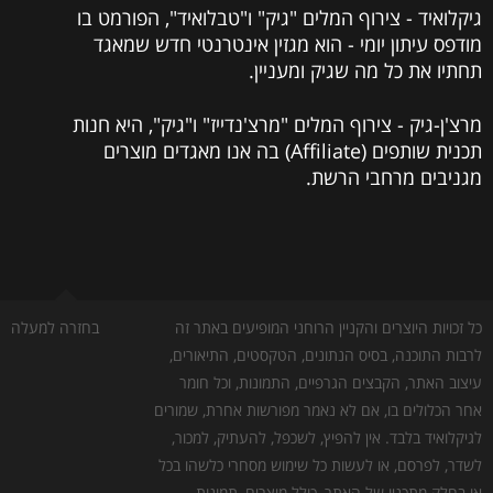
גיקלואיד - צירוף המלים "גיק" ו"טבלואיד", הפורמט בו
מודפס עיתון יומי - הוא מגזין אינטרנטי חדש שמאגד
תחתיו את כל מה שגיק ומעניין.
מרצ'ן-גיק - צירוף המלים "מרצ'נדייז" ו"גיק", היא חנות
תכנית שותפים (Affiliate) בה אנו מאגדים מוצרים
מגניבים מרחבי הרשת.
כל זכויות היוצרים והקניין הרוחני המופיעים באתר זה
בחזרה למעלה
לרבות התוכנה, בסיס הנתונים, הטקסטים, התיאורים,
עיצוב האתר, הקבצים הגרפיים, התמונות, וכל חומר
אחר הכלולים בו, אם לא נאמר מפורשות אחרת, שמורים
לגיקלואיד בלבד. אין להפיץ, לשכפל, להעתיק, למכור,
לשדר, לפרסם, או לעשות כל שימוש מסחרי כלשהו בכל
או בחלק מתכניו של האתר, כולל מוצרים, תמונות,