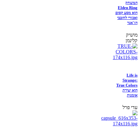
המשחק
Elden Ring
הוא מסע קסום
ואכזרי לחובבי
הז'אנר
מושיק
קלינמן
Life is
Strange:
True Colors
הוא יצירת
אומנות
עדי פרל