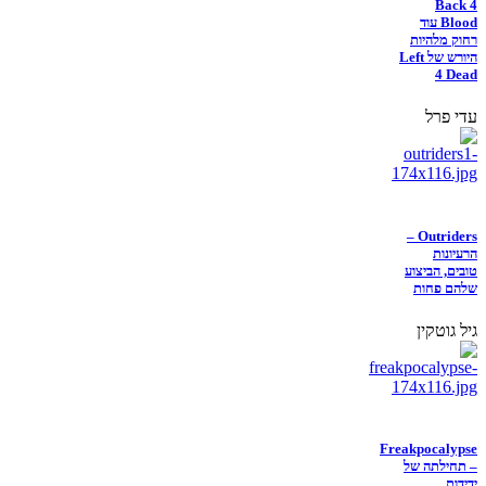
Back 4
Blood עוד
רחוק מלהיות
היורש של Left
4 Dead
עדי פרל
Outriders –
הרעיונות
טובים, הביצוע
שלהם פחות
גיל גוטקין
Freakpocalypse
– תחילתה של
ידידות