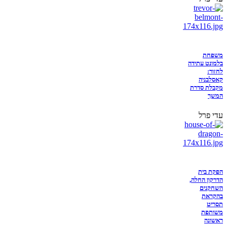
משפחת
בלמונט עתידה
לחזור:
קאסלבניה
מקבלת סדרת
המשך
עדי פרל
הפקת בית
הדרקון החלה,
השחקנים
בהקראת
תסריט
משותפת
ראשונה