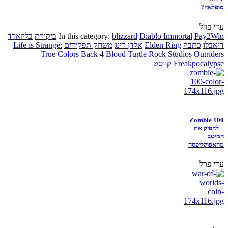
מופלאה?
עדי פרל
Pay2Win
Diablo Immortal
blizzard
In this category:
ביקורת
בליזארד
דיאבלו
כתבה
Elden Ring
אלדן רינג
משחק תפקידים
Life is Strange:
True Colors
Back 4 Blood
Turtle Rock Studios
Outriders
Freakpocalypse
קווסט
Zombie 100
– להפיק את
המיטב
מהאפוקליפסה
עדי פרל