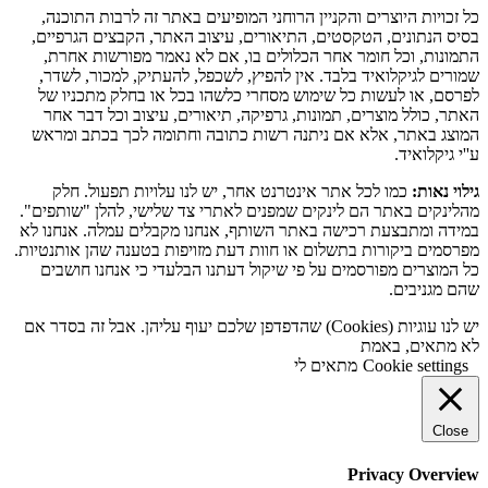
כל זכויות היוצרים והקניין הרוחני המופיעים באתר זה לרבות התוכנה,
בסיס הנתונים, הטקסטים, התיאורים, עיצוב האתר, הקבצים הגרפיים,
התמונות, וכל חומר אחר הכלולים בו, אם לא נאמר מפורשות אחרת,
שמורים לגיקלואיד בלבד. אין להפיץ, לשכפל, להעתיק, למכור, לשדר,
לפרסם, או לעשות כל שימוש מסחרי כלשהו בכל או בחלק מתכניו של
האתר, כולל מוצרים, תמונות, גרפיקה, תיאורים, עיצוב וכל דבר אחר
המוצג באתר, אלא אם ניתנה רשות כתובה וחתומה לכך בכתב ומראש
ע''י גיקלואיד.
גילוי נאות:
כמו לכל אתר אינטרנט אחר, יש לנו עלויות תפעול. חלק
מהלינקים באתר הם לינקים שמפנים לאתרי צד שלישי, להלן "שותפים".
במידה ומתבצעת רכישה באתר השותף, אנחנו מקבלים עמלה. אנחנו לא
מפרסמים ביקורות בתשלום או חוות דעת מזויפות בטענה שהן אותנטיות.
כל המוצרים מפורסמים על פי שיקול דעתנו הבלעדי כי אנחנו חושבים
שהם מגניבים.
יש לנו עוגיות (Cookies) שהדפדפן שלכם יעוף עליהן. אבל זה בסדר אם
לא מתאים, באמת
Cookie settings
מתאים לי
Close
Privacy Overview