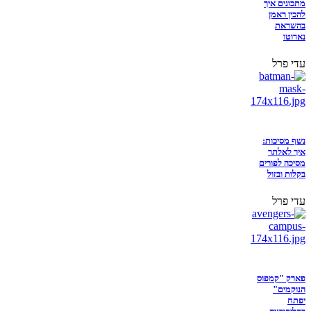
מתכונים איך
להכין ראמן
בהשראת
נארוטו
עדי פרל
נשף מסיכות:
איך לאלתר
מסיכה לפורים
בקלות ובזול
עדי פרל
פארק "קמפוס
הנוקמים"
יפתח