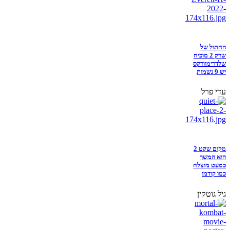
החתול של
שרק 2 מוכיח
שלדרימוורקס
יש 9 נשמות
עדי פרל
מקום שקט 2
הוא המשך
כמעט מוצלח
כמו קודמו
גיל גוטקין