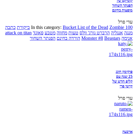
קומיקס של
הפנתר השחור
מופצות בחינם
עדי פרל
Zombie 100
Bucket List of the Dead
In this category:
ביקורת
כתבה
מנגה
אנגליה
הרברט גורג' וולס
טעות
מחווה
מטבע
פאונד
attack on titan
אנימה
Beastars
Monster #8
הורדה בחינם
הפנתר השחור
פוקימון חוגג
25 שנה עם
קליפ חדש של
קייטי פרי
עדי פרל
ארבעה