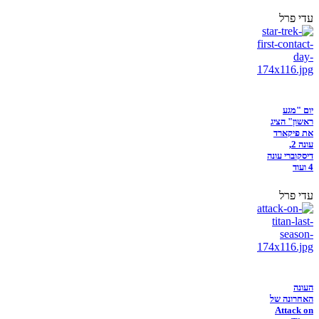
עדי פרל
יום "מגע
ראשון" הציג
את פיקארד
עונה 2,
דיסקוברי עונה
4 ועוד
עדי פרל
העונה
האחרונה של
Attack on