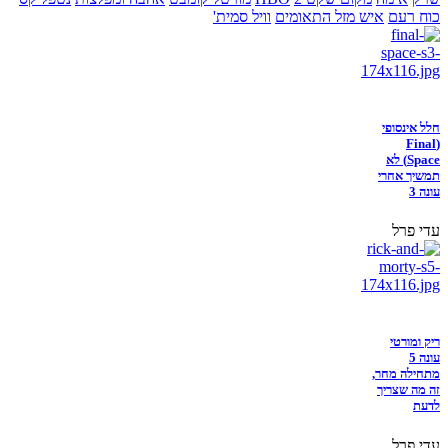
כוח רעם
איש מזל התאומים
וויל סמית'
חלל אינסופי
(Final
Space) לא
תמשיך אחרי
עונה 3
עדי פרל
ריק ומורטי
עונה 5
מתחילה מחר,
זה מה שצריך
לדעת
עדי פרל