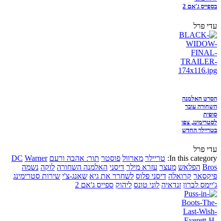
בספייס ג'אם 2
עדי פרל
הסרט האלמנה
השחורה עובר
סופית
לסטרימינג, צפו
בטריילר החדש
עדי פרל
In this category:
טריילר
מארוול
פוסטר
תור: אהבה ורעם
Warner
DC
Bros
הפלאש
מעצר
עזרא מילר
דיסני
האלמנה השחורה
לוקה
נשמה
פיקסאר
קרואלה
דיסני פלוס
לשחרר את גיא
שאנג-צ'י
שירות סטרימינג
ג'יימס לברון
זנדאיה
לוני טונס
ליהוק
ספייס ג'אם 2