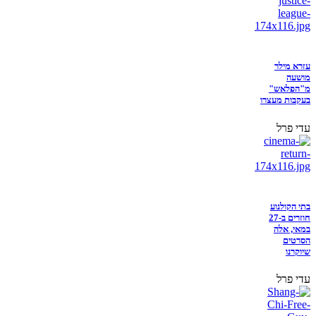
עזרא מילר
מושעה
מ"הפלאש"
בעקבות מעצרו
עדי פרל
בתי הקולנוע
חוזרים ב-27
במאי, אלה
הסרטים
שיוקרנו
עדי פרל