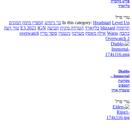
פורש מחברת
בליזארד
עדי פרל
Level Up
Headstart
In this category:
בר גיימינג
קמפיין מימון המונים
תרומות
blizzard
בליזארד
הטרדה מינית
תביעה
IGN
E3 2021
טור דעה
כתבה
Wario
אילון מאסק
מערכון
נינטנדו
סופר מריו
overwatch
Overwatch 2
Diablo
Immortal –
מסחטת
הכספים
ששברה אותי
עדי פרל