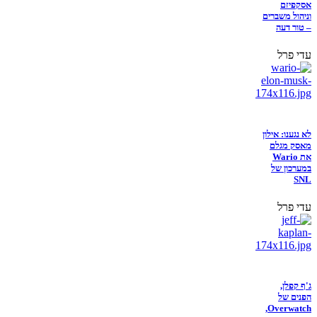
אסקפיזם
וניהול משברים
– טור דעה
עדי פרל
לא נגענו: אילון
מאסק מגלם
את Wario
במערכון של
SNL
עדי פרל
ג'ף קפלן,
הפנים של
Overwatch,