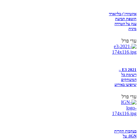
אקטיוויז'ן-בליזארד
חוטפת תביעת
ענק על הטרדה
מינית
עדי פרל
E3 2021 –
רשימת כל
המשחקים
שיופיעו באירוע
עדי פרל
בעקבות תקרית
IGN: על