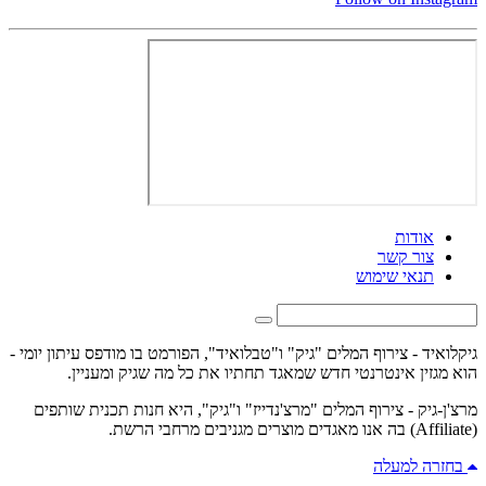
אודות
צור קשר
תנאי שימוש
גיקלואיד - צירוף המלים "גיק" ו"טבלואיד", הפורמט בו מודפס עיתון יומי -
הוא מגזין אינטרנטי חדש שמאגד תחתיו את כל מה שגיק ומעניין.
מרצ'ן-גיק - צירוף המלים "מרצ'נדייז" ו"גיק", היא חנות תכנית שותפים
(Affiliate) בה אנו מאגדים מוצרים מגניבים מרחבי הרשת.
בחזרה למעלה