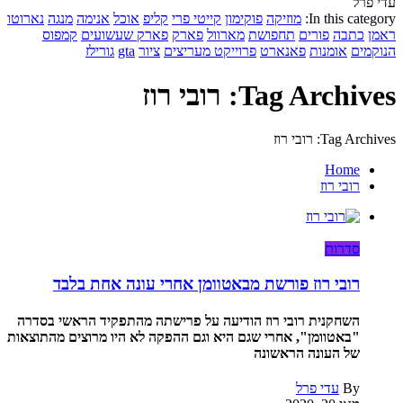
עדי פרל
In this category:
מוזיקה
פוקימון
קייטי פרי
קליפ
אוכל
אנימה
מנגה
נארוטו
ראמן
כתבה
פורים
תחפושת
מארוול
פארק
פארק שעשועים
קמפוס
הנוקמים
אומנות
פאנארט
פרוייקט מעריצים
ציור
gta
גורילז
Tag Archives: רובי רוז
Tag Archives: רובי רוז
Home
רובי רוז
סדרות
רובי רוז פורשת מבאטוומן אחרי עונה אחת בלבד
השחקנית רובי רוז הודיעה על פרישתה מהתפקיד הראשי בסדרה
"באטוומן", אחרי שגם היא וגם ההפקה לא היו מרוצים מהתוצאות
של העונה הראשונה
By
עדי פרל