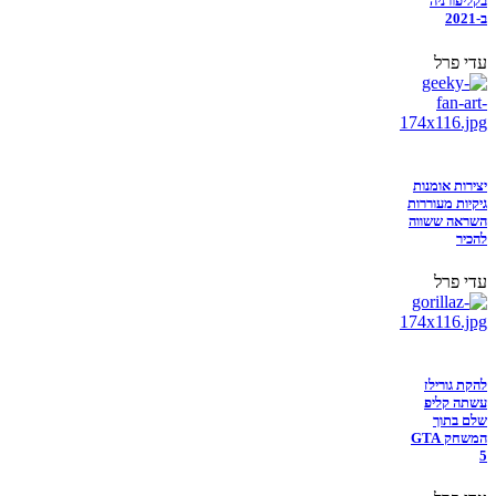
בקליפורניה
ב-2021
עדי פרל
יצירות אומנות
גיקיות מעוררות
השראה ששווה
להכיר
עדי פרל
להקת גורילז
עשתה קליפ
שלם בתוך
המשחק GTA
5