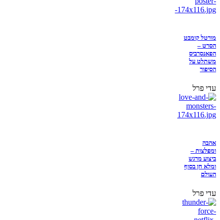
מורטל קומבט
הסרט –
הפאנסרביס
משתלט על
הסיפור
עדי פרל
אהבה
ומפלצות –
ביצוע מרגש
ומלא חן בסוף
העולם
עדי פרל