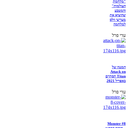
"מלחמת
העולמות"
והמטבע
שהוציא את
מעריצי וולס
למלחמה
עדי פרל
המנגה של
Attack on
Titan תסתיים
באפריל 2021
עדי פרל
Monster #8