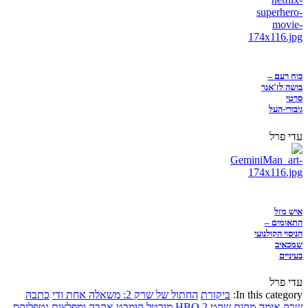
כוח רעם –
בושה לז'אנר
סרטי
גיבורי-העל
עדי פרל
איש מזל
התאומים –
הניסוי הקולנועי
שמכאיב
בעיניים
עדי פרל
In this category:
ביקורת
החתול של שרק 2: משאלה אחת ודי
כתבה
שרק
אימה
מקום שקט 2
HBO
מורטל קומבט
אהבה ומפלצות
נטפליקס