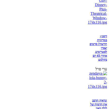
דיסני+
במדיניות
חדשה? סרטים
יעברו
לסטרימינג
אחרי 45 יום
בקולנוע
עדי פרל
זנדאיה תדבב
את הדמות של
לולה באני