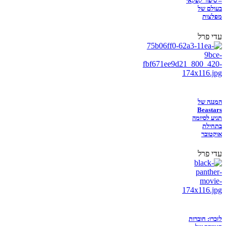
– סיפור קפקאי
בעולם של
מפלצות
עדי פרל
המנגה של
Beastars
תגיע לסיומה
בתחילת
אוקטובר
עדי פרל
לזכרו: חוברות