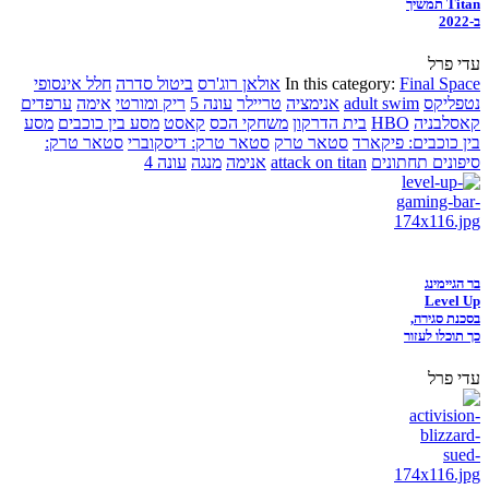
Titan תמשיך
ב-2022
עדי פרל
Final Space
In this category:
אולאן רוג'רס
ביטול סדרה
חלל אינסופי
נטפליקס
adult swim
אנימציה
טריילר
עונה 5
ריק ומורטי
אימה
ערפדים
קאסלבניה
HBO
בית הדרקון
משחקי הכס
קאסט
מסע בין כוכבים
מסע
בין כוכבים: פיקארד
סטאר טרק
סטאר טרק: דיסקוברי
סטאר טרק:
סיפונים תחתונים
attack on titan
אנימה
מנגה
עונה 4
בר הגיימינג
Level Up
בסכנת סגירה,
כך תוכלו לעזור
עדי פרל