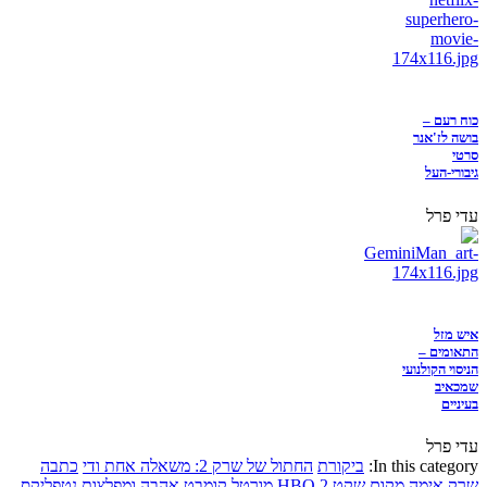
כוח רעם –
בושה לז'אנר
סרטי
גיבורי-העל
עדי פרל
איש מזל
התאומים –
הניסוי הקולנועי
שמכאיב
בעיניים
עדי פרל
In this category:
ביקורת
החתול של שרק 2: משאלה אחת ודי
כתבה
שרק
אימה
מקום שקט 2
HBO
מורטל קומבט
אהבה ומפלצות
נטפליקס