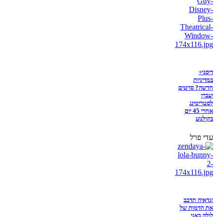
דיסני+
במדיניות
חדשה? סרטים
יעברו
לסטרימינג
אחרי 45 יום
בקולנוע
עדי פרל
זנדאיה תדבב
את הדמות של
לולה באני