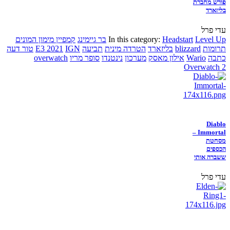
פורש מחברת
בליזארד
עדי פרל
Level Up
Headstart
In this category:
בר גיימינג
קמפיין מימון המונים
תרומות
blizzard
בליזארד
הטרדה מינית
תביעה
IGN
E3 2021
טור דעה
כתבה
Wario
אילון מאסק
מערכון
נינטנדו
סופר מריו
overwatch
Overwatch 2
Diablo
Immortal –
מסחטת
הכספים
ששברה אותי
עדי פרל