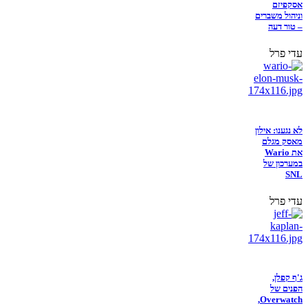
אסקפיזם
וניהול משברים
– טור דעה
עדי פרל
לא נגענו: אילון
מאסק מגלם
את Wario
במערכון של
SNL
עדי פרל
ג'ף קפלן,
הפנים של
Overwatch,