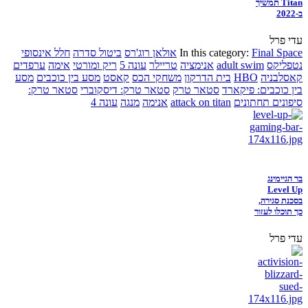
Titan תמשיך
ב-2022
עדי פרל
Final Space
In this category:
אולאן רוג'רס
ביטול סדרה
חלל אינסופי
נטפליקס
adult swim
אנימציה
טריילר
עונה 5
ריק ומורטי
אימה
ערפדים
קאסלבניה
HBO
בית הדרקון
משחקי הכס
קאסט
מסע בין כוכבים
מסע
בין כוכבים: פיקארד
סטאר טרק
סטאר טרק: דיסקוברי
סטאר טרק:
סיפונים תחתונים
attack on titan
אנימה
מנגה
עונה 4
בר הגיימינג
Level Up
בסכנת סגירה,
כך תוכלו לעזור
עדי פרל