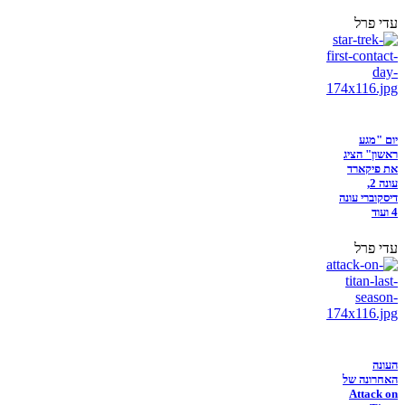
עדי פרל
יום "מגע
ראשון" הציג
את פיקארד
עונה 2,
דיסקוברי עונה
4 ועוד
עדי פרל
העונה
האחרונה של
Attack on