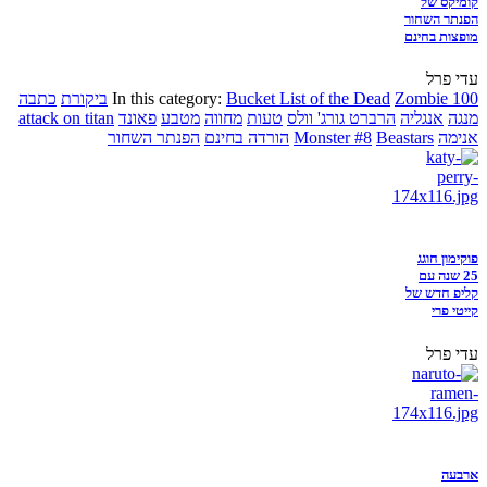
קומיקס של
הפנתר השחור
מופצות בחינם
עדי פרל
Zombie 100
Bucket List of the Dead
In this category:
ביקורת
כתבה
מנגה
אנגליה
הרברט גורג' וולס
טעות
מחווה
מטבע
פאונד
attack on titan
אנימה
Beastars
Monster #8
הורדה בחינם
הפנתר השחור
פוקימון חוגג
25 שנה עם
קליפ חדש של
קייטי פרי
עדי פרל
ארבעה