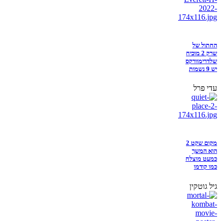
החתול של
שרק 2 מוכיח
שלדרימוורקס
יש 9 נשמות
עדי פרל
מקום שקט 2
הוא המשך
כמעט מוצלח
כמו קודמו
גיל גוטקין