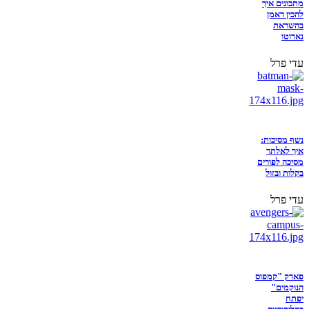
מתכונים איך
להכין ראמן
בהשראת
נארוטו
עדי פרל
נשף מסיכות:
איך לאלתר
מסיכה לפורים
בקלות ובזול
עדי פרל
פארק "קמפוס
הנוקמים"
יפתח