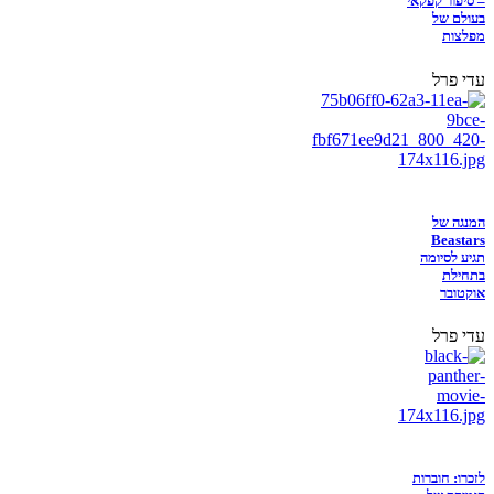
– סיפור קפקאי
בעולם של
מפלצות
עדי פרל
המנגה של
Beastars
תגיע לסיומה
בתחילת
אוקטובר
עדי פרל
לזכרו: חוברות