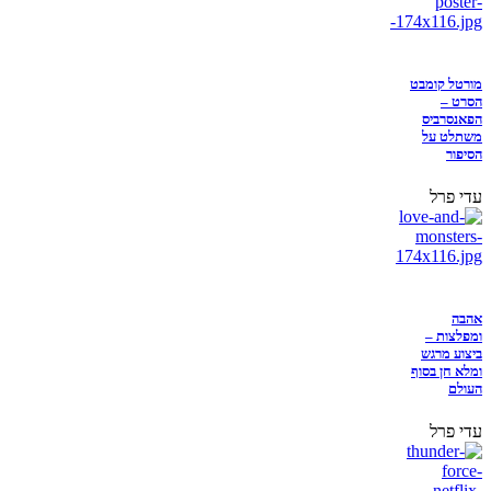
מורטל קומבט
הסרט –
הפאנסרביס
משתלט על
הסיפור
עדי פרל
אהבה
ומפלצות –
ביצוע מרגש
ומלא חן בסוף
העולם
עדי פרל