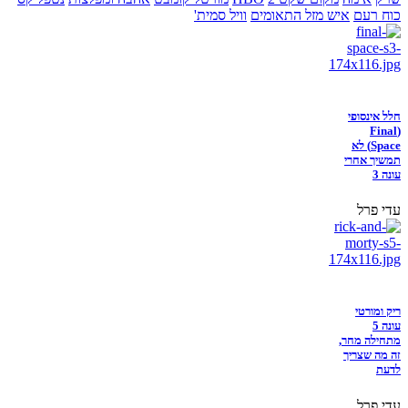
כוח רעם
איש מזל התאומים
וויל סמית'
חלל אינסופי
(Final
Space) לא
תמשיך אחרי
עונה 3
עדי פרל
ריק ומורטי
עונה 5
מתחילה מחר,
זה מה שצריך
לדעת
עדי פרל