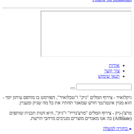
אודות
צור קשר
תנאי שימוש
גיקלואיד - צירוף המלים "גיק" ו"טבלואיד", הפורמט בו מודפס עיתון יומי -
הוא מגזין אינטרנטי חדש שמאגד תחתיו את כל מה שגיק ומעניין.
מרצ'ן-גיק - צירוף המלים "מרצ'נדייז" ו"גיק", היא חנות תכנית שותפים
(Affiliate) בה אנו מאגדים מוצרים מגניבים מרחבי הרשת.
בחזרה למעלה