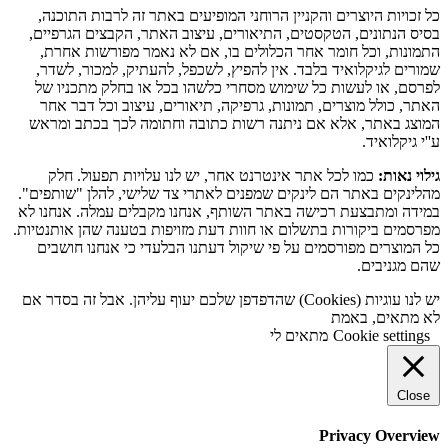
כל זכויות היוצרים והקניין הרוחני המופיעים באתר זה לרבות התוכנה,
בסיס הנתונים, הטקסטים, התיאורים, עיצוב האתר, הקבצים הגרפיים,
התמונות, וכל חומר אחר הכלולים בו, אם לא נאמר מפורשות אחרת,
שמורים לגיקלואיד בלבד. אין להפיץ, לשכפל, להעתיק, למכור, לשדר,
לפרסם, או לעשות כל שימוש מסחרי כלשהו בכל או בחלק מתכניו של
האתר, כולל מוצרים, תמונות, גרפיקה, תיאורים, עיצוב וכל דבר אחר
המוצג באתר, אלא אם ניתנה רשות כתובה וחתומה לכך בכתב ומראש
ע''י גיקלואיד.
גילוי נאות:
כמו לכל אתר אינטרנט אחר, יש לנו עלויות תפעול. חלק
מהלינקים באתר הם לינקים שמפנים לאתרי צד שלישי, להלן "שותפים".
במידה ומתבצעת רכישה באתר השותף, אנחנו מקבלים עמלה. אנחנו לא
מפרסמים ביקורות בתשלום או חוות דעת מזויפות בטענה שהן אותנטיות.
כל המוצרים מפורסמים על פי שיקול דעתנו הבלעדי כי אנחנו חושבים
שהם מגניבים.
יש לנו עוגיות (Cookies) שהדפדפן שלכם יעוף עליהן. אבל זה בסדר אם
לא מתאים, באמת
Cookie settings
מתאים לי
Close
Privacy Overview