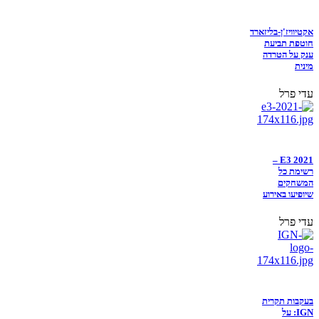
אקטיוויז'ן-בליזארד
חוטפת תביעת
ענק על הטרדה
מינית
עדי פרל
E3 2021 –
רשימת כל
המשחקים
שיופיעו באירוע
עדי פרל
בעקבות תקרית
IGN: על