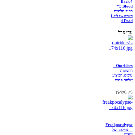
Back 4
Blood עוד
רחוק מלהיות
היורש של Left
4 Dead
עדי פרל
Outriders –
הרעיונות
טובים, הביצוע
שלהם פחות
גיל גוטקין
Freakpocalypse
– תחילתה של
ידידות