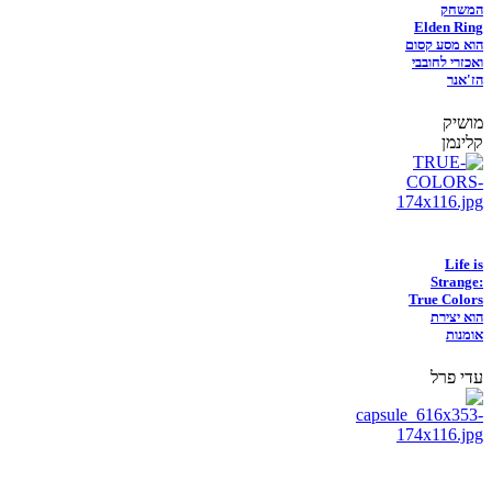
המשחק
Elden Ring
הוא מסע קסום
ואכזרי לחובבי
הז'אנר
מושיק
קלינמן
Life is
Strange:
True Colors
הוא יצירת
אומנות
עדי פרל