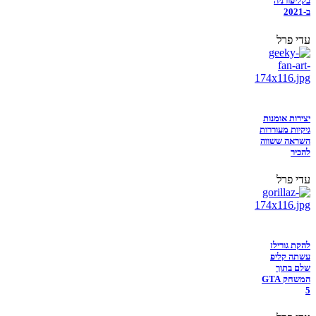
בקליפורניה
ב-2021
עדי פרל
יצירות אומנות
גיקיות מעוררות
השראה ששווה
להכיר
עדי פרל
להקת גורילז
עשתה קליפ
שלם בתוך
המשחק GTA
5