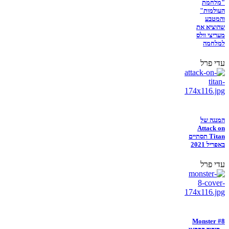
"מלחמת
העולמות"
והמטבע
שהוציא את
מעריצי וולס
למלחמה
עדי פרל
המנגה של
Attack on
Titan תסתיים
באפריל 2021
עדי פרל
Monster #8