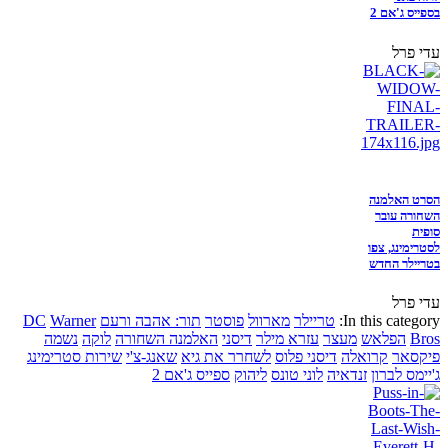
בספייס ג'אם 2
עדי פרל
הסרט האלמנה
השחורה עובר
סופית
לסטרימינג, צפו
בטריילר החדש
עדי פרל
In this category:
טריילר
מארוול
פוסטר
תור: אהבה ורעם
Warner
DC
Bros
הפלאש
מעצר
עזרא מילר
דיסני
האלמנה השחורה
לוקה
נשמה
פיקסאר
קרואלה
דיסני פלוס
לשחרר את גיא
שאנג-צ'י
שירות סטרימינג
ג'יימס לברון
זנדאיה
לוני טונס
ליהוק
ספייס ג'אם 2