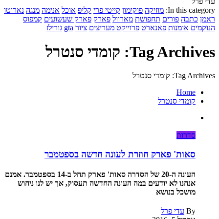
עדי פרל
In this category:
מוזיקה
פוקימון
קייטי פרי
קליפ
אוכל
אנימה
מנגה
נארוטו
ראמן
כתבה
פורים
תחפושת
מארוול
פארק
פארק שעשועים
קמפוס
הנוקמים
אומנות
פאנארט
פרוייקט מעריצים
ציור
gta
גורילז
Tag Archives: קומדי סנטרל
Tag Archives: קומדי סנטרל
Home
קומדי סנטרל
סדרות
סאות' פארק חוזרת לעונה חדשה בספטמבר
העונה ה-20 של הסדרה סאות' פארק תחל ב-14 בספטמבר. אמנם
אנחנו לא יודעים במה העונה החדשה תעסוק, אך יש לנו ניחוש
מושכל בנושא
By
עדי פרל