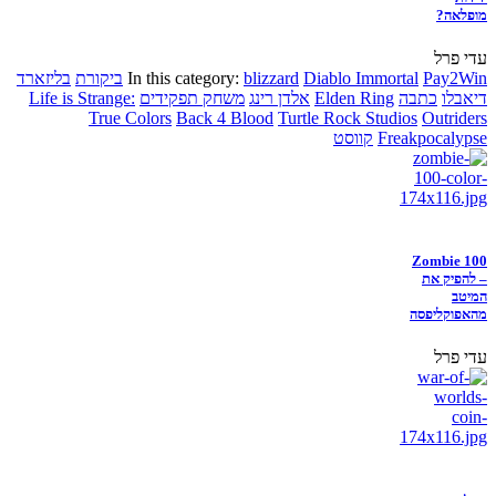
מופלאה?
עדי פרל
Pay2Win
Diablo Immortal
blizzard
In this category:
ביקורת
בליזארד
דיאבלו
כתבה
Elden Ring
אלדן רינג
משחק תפקידים
Life is Strange:
True Colors
Back 4 Blood
Turtle Rock Studios
Outriders
Freakpocalypse
קווסט
Zombie 100
– להפיק את
המיטב
מהאפוקליפסה
עדי פרל