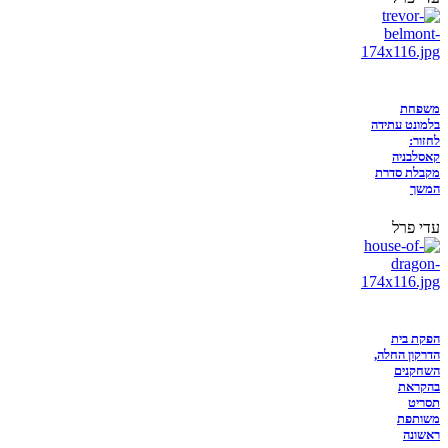
משפחת
בלמונט עתידה
לחזור:
קאסלבניה
מקבלת סדרת
המשך
עדי פרל
הפקת בית
הדרקון החלה,
השחקנים
בהקראת
תסריט
משותפת
ראשונה