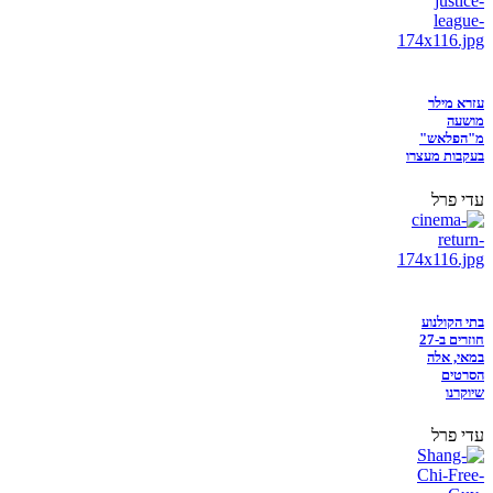
עזרא מילר
מושעה
מ"הפלאש"
בעקבות מעצרו
עדי פרל
בתי הקולנוע
חוזרים ב-27
במאי, אלה
הסרטים
שיוקרנו
עדי פרל