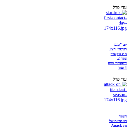
עדי פרל
יום "מגע
ראשון" הציג
את פיקארד
עונה 2,
דיסקוברי עונה
4 ועוד
עדי פרל
העונה
האחרונה של
Attack on