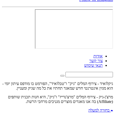
אודות
צור קשר
תנאי שימוש
גיקלואיד - צירוף המלים "גיק" ו"טבלואיד", הפורמט בו מודפס עיתון יומי -
הוא מגזין אינטרנטי חדש שמאגד תחתיו את כל מה שגיק ומעניין.
מרצ'ן-גיק - צירוף המלים "מרצ'נדייז" ו"גיק", היא חנות תכנית שותפים
(Affiliate) בה אנו מאגדים מוצרים מגניבים מרחבי הרשת.
בחזרה למעלה