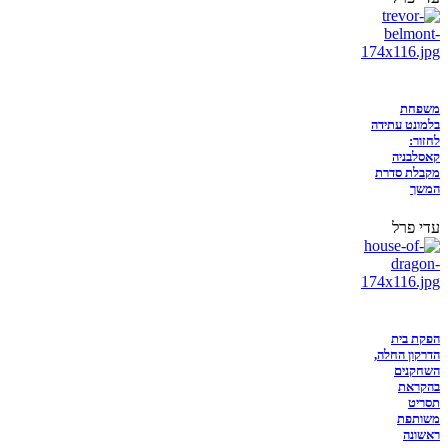
משפחת
בלמונט עתידה
לחזור:
קאסלבניה
מקבלת סדרת
המשך
עדי פרל
הפקת בית
הדרקון החלה,
השחקנים
בהקראת
תסריט
משותפת
ראשונה