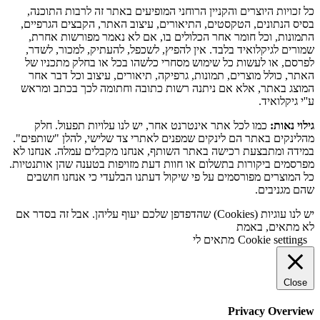
כל זכויות היוצרים והקניין הרוחני המופיעים באתר זה לרבות התוכנה,
בסיס הנתונים, הטקסטים, התיאורים, עיצוב האתר, הקבצים הגרפיים,
התמונות, וכל חומר אחר הכלולים בו, אם לא נאמר מפורשות אחרת,
שמורים לגיקלואיד בלבד. אין להפיץ, לשכפל, להעתיק, למכור, לשדר,
לפרסם, או לעשות כל שימוש מסחרי כלשהו בכל או בחלק מתכניו של
האתר, כולל מוצרים, תמונות, גרפיקה, תיאורים, עיצוב וכל דבר אחר
המוצג באתר, אלא אם ניתנה רשות כתובה וחתומה לכך בכתב ומראש
ע''י גיקלואיד.
גילוי נאות:
כמו לכל אתר אינטרנט אחר, יש לנו עלויות תפעול. חלק
מהלינקים באתר הם לינקים שמפנים לאתרי צד שלישי, להלן "שותפים".
במידה ומתבצעת רכישה באתר השותף, אנחנו מקבלים עמלה. אנחנו לא
מפרסמים ביקורות בתשלום או חוות דעת מזויפות בטענה שהן אותנטיות.
כל המוצרים מפורסמים על פי שיקול דעתנו הבלעדי כי אנחנו חושבים
שהם מגניבים.
יש לנו עוגיות (Cookies) שהדפדפן שלכם יעוף עליהן. אבל זה בסדר אם
לא מתאים, באמת
Cookie settings
מתאים לי
Close
Privacy Overview