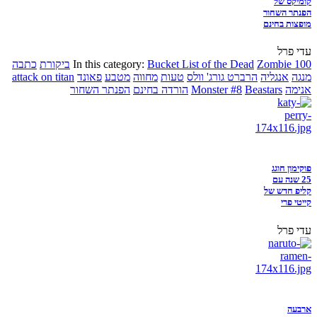
קומיקס של
הפנתר השחור
מופצות בחינם
עדי פרל
Zombie 100
Bucket List of the Dead
In this category:
ביקורת
כתבה
מנגה
אנגליה
הרברט גורג' וולס
טעות
מחווה
מטבע
פאונד
attack on titan
אנימה
Beastars
Monster #8
הורדה בחינם
הפנתר השחור
פוקימון חוגג
25 שנה עם
קליפ חדש של
קייטי פרי
עדי פרל
ארבעה