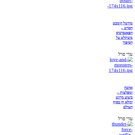
מורטל קומבט
הסרט –
הפאנסרביס
משתלט על
הסיפור
עדי פרל
אהבה
ומפלצות –
ביצוע מרגש
ומלא חן בסוף
העולם
עדי פרל