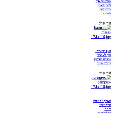
מתכונים איך
להכין ראמן
בהשראת
נארוטו
עדי פרל
נשף מסיכות:
איך לאלתר
מסיכה לפורים
בקלות ובזול
עדי פרל
פארק "קמפוס
הנוקמים"
יפתח