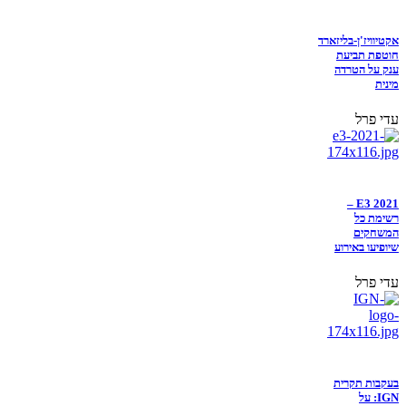
אקטיוויז'ן-בליזארד
חוטפת תביעת
ענק על הטרדה
מינית
עדי פרל
E3 2021 –
רשימת כל
המשחקים
שיופיעו באירוע
עדי פרל
בעקבות תקרית
IGN: על