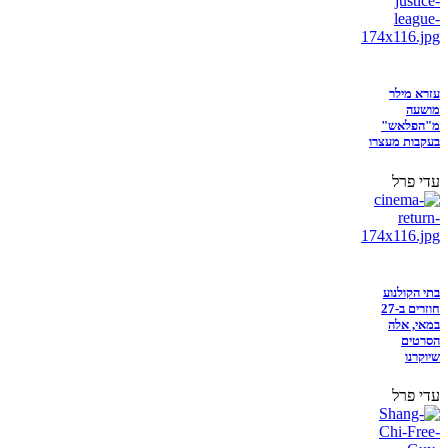
עזרא מילר
מושעה
מ"הפלאש"
בעקבות מעצרו
עדי פרל
בתי הקולנוע
חוזרים ב-27
במאי, אלה
הסרטים
שיוקרנו
עדי פרל