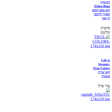
המשחק
Elden Ring
הוא מסע קסום
ואכזרי לחובבי
הז'אנר
מושיק
קלינמן
Life is
Strange:
True Colors
הוא יצירת
אומנות
עדי פרל