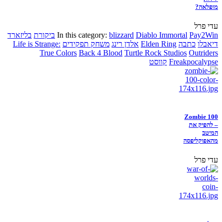
מופלאה?
עדי פרל
Pay2Win
Diablo Immortal
blizzard
In this category:
ביקורת
בליזארד
דיאבלו
כתבה
Elden Ring
אלדן רינג
משחק תפקידים
Life is Strange:
True Colors
Back 4 Blood
Turtle Rock Studios
Outriders
Freakpocalypse
קווסט
Zombie 100
– להפיק את
המיטב
מהאפוקליפסה
עדי פרל