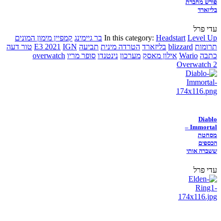
פורש מחברת
בליזארד
עדי פרל
Level Up
Headstart
In this category:
בר גיימינג
קמפיין מימון המונים
תרומות
blizzard
בליזארד
הטרדה מינית
תביעה
IGN
E3 2021
טור דעה
כתבה
Wario
אילון מאסק
מערכון
נינטנדו
סופר מריו
overwatch
Overwatch 2
Diablo
Immortal –
מסחטת
הכספים
ששברה אותי
עדי פרל