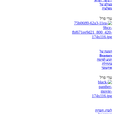
– סיפור קפקאי
בעולם של
מפלצות
עדי פרל
המנגה של
Beastars
תגיע לסיומה
בתחילת
אוקטובר
עדי פרל
לזכרו: חוברות