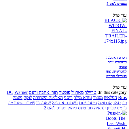
בספייס ג'אם 2
עדי פרל
הסרט האלמנה
השחורה עובר
סופית
לסטרימינג, צפו
בטריילר החדש
עדי פרל
In this category:
טריילר
מארוול
פוסטר
תור: אהבה ורעם
Warner
DC
Bros
הפלאש
מעצר
עזרא מילר
דיסני
האלמנה השחורה
לוקה
נשמה
פיקסאר
קרואלה
דיסני פלוס
לשחרר את גיא
שאנג-צ'י
שירות סטרימינג
ג'יימס לברון
זנדאיה
לוני טונס
ליהוק
ספייס ג'אם 2