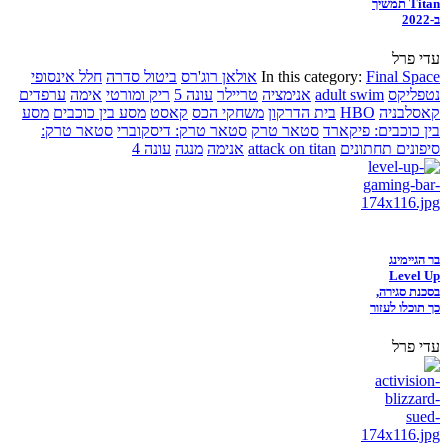
Titan תמשיך
ב-2022
עדי פרל
Final Space
In this category:
אולאן רוג'רס
ביטול סדרה
חלל אינסופי
נטפליקס
adult swim
אנימציה
טריילר
עונה 5
ריק ומורטי
אימה
ערפדים
קאסלבניה
HBO
בית הדרקון
משחקי הכס
קאסט
מסע בין כוכבים
מסע
בין כוכבים: פיקארד
סטאר טרק
סטאר טרק: דיסקוברי
סטאר טרק:
סיפונים תחתונים
attack on titan
אנימה
מנגה
עונה 4
בר הגיימינג
Level Up
בסכנת סגירה,
כך תוכלו לעזור
עדי פרל