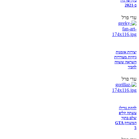
בקליפורניה
ב-2021
עדי פרל
יצירות אומנות
גיקיות מעוררות
השראה ששווה
להכיר
עדי פרל
להקת גורילז
עשתה קליפ
שלם בתוך
המשחק GTA
5