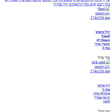
כוח רעם
איש מזל התאומים
וויל סמית'
חלל אינסופי
(Final
Space) לא
תמשיך אחרי
עונה 3
עדי פרל
ריק ומורטי
עונה 5
מתחילה מחר,
זה מה שצריך
לדעת
עדי פרל