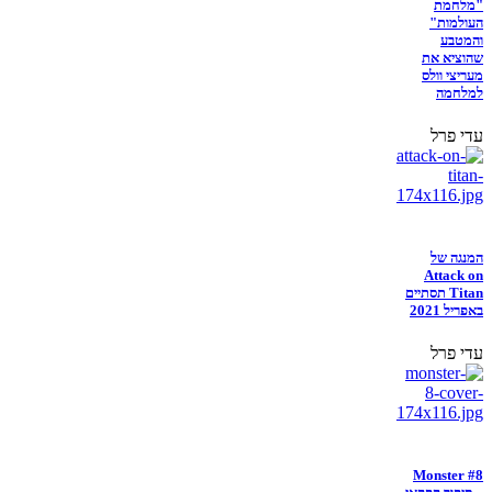
"מלחמת
העולמות"
והמטבע
שהוציא את
מעריצי וולס
למלחמה
עדי פרל
המנגה של
Attack on
Titan תסתיים
באפריל 2021
עדי פרל
Monster #8