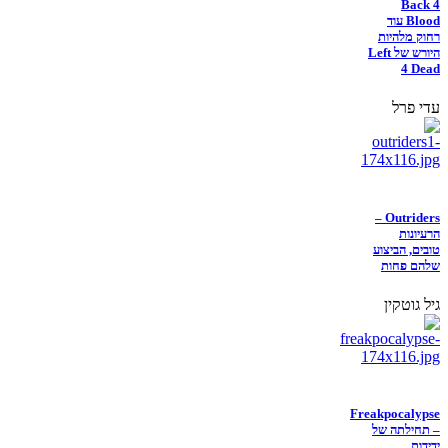
Back 4
Blood עוד
רחוק מלהיות
היורש של Left
4 Dead
עדי פרל
Outriders –
הרעיונות
טובים, הביצוע
שלהם פחות
גיל גוטקין
Freakpocalypse
– תחילתה של
ידידות