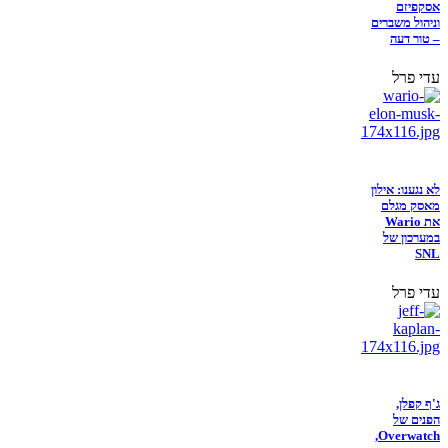
אסקפיזם
וניהול משברים
– טור דעה
עדי פרל
לא נגענו: אילון
מאסק מגלם
את Wario
במערכון של
SNL
עדי פרל
ג'ף קפלן,
הפנים של
Overwatch,