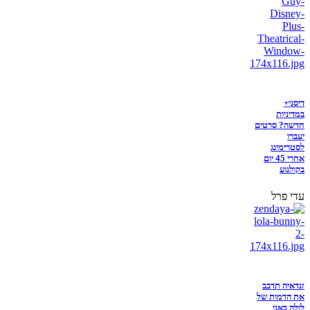
דיסני+
במדיניות
חדשה? סרטים
יעברו
לסטרימינג
אחרי 45 יום
בקולנוע
עדי פרל
זנדאיה תדבב
את הדמות של
לולה באני