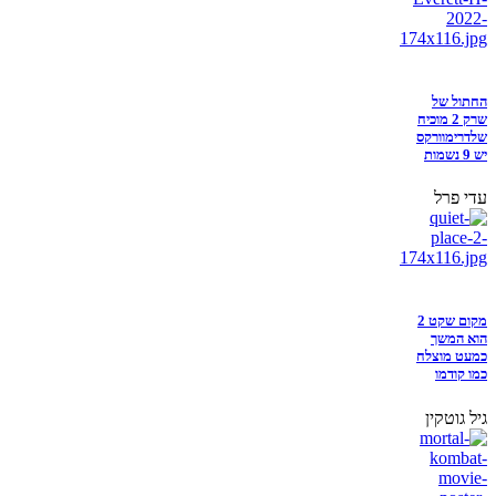
החתול של
שרק 2 מוכיח
שלדרימוורקס
יש 9 נשמות
עדי פרל
מקום שקט 2
הוא המשך
כמעט מוצלח
כמו קודמו
גיל גוטקין