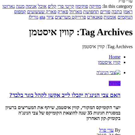
עדי פרל
In this category:
מוזיקה
פוקימון
קייטי פרי
קליפ
אוכל
אנימה
מנגה
נארוטו
ראמן
כתבה
פורים
תחפושת
מארוול
פארק
פארק שעשועים
קמפוס
הנוקמים
אומנות
פאנארט
פרוייקט מעריצים
ציור
gta
גורילז
Tag Archives: קווין איסטמן
Tag Archives: קווין איסטמן
Home
קווין איסטמן
סדרות
האם צבי הנינג'ה יקבלו לייב אקשן לקהל בוגר בלבד?
יוצר הקומיקס המקורי, קווין איסטמן, שיתף את המעריצים ברעיון
במסגרת חגיגות 35 שנה להוצאת הקומיקס של צבי הנינג'ה
בקומיק-קון האחרון
By
עדי פרל