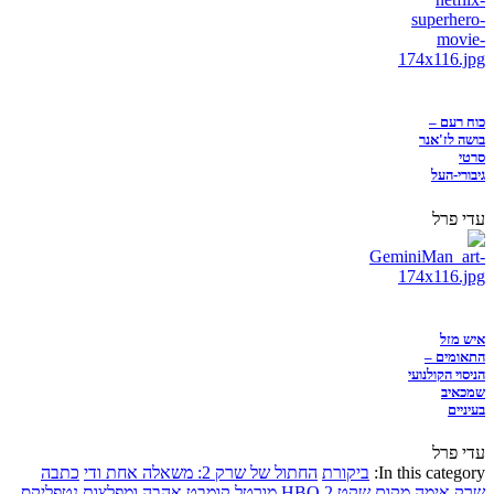
כוח רעם –
בושה לז'אנר
סרטי
גיבורי-העל
עדי פרל
איש מזל
התאומים –
הניסוי הקולנועי
שמכאיב
בעיניים
עדי פרל
In this category:
ביקורת
החתול של שרק 2: משאלה אחת ודי
כתבה
שרק
אימה
מקום שקט 2
HBO
מורטל קומבט
אהבה ומפלצות
נטפליקס